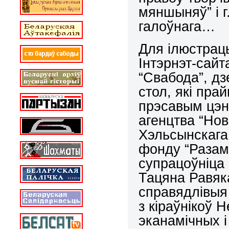
мяншыняў” і г
галоўнага…
Для ілюстрац
Інтэрнэт-сай
“Свабода”, д
стол, які пра
прэсавым цэн
агенцтва “Нов
Хэльсынскага
фонду “Разам
супрацоўніца
Тацяна Равяка
справядлівыя
з кіраўнікоў 
эканамічных 