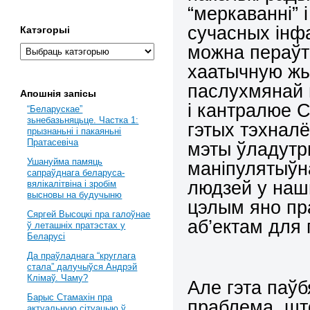
“меркаванні” 
сучасных інф
Катэгорыі
можна пераўт
хаатычную жы
паслухмянай 
Апошнія запісы
і кантралюе С
“Беларускае”
зьнебазьняцьце. Частка 1:
гэтых тэхнал
прызнаньні і пакаяньні
Пратасевіча
мэты ўладутр
Ушануйма памяць
маніпулятыўна
сапраўднага беларуса-
людзей у наш
вялікалітвіна і зробім
высновы на будучыню
цэлым яно пр
Сяргей Высоцкі пра галоўнае
аб’ектам для
ў леташніх пратэстах у
Беларусі
Да праўладнага “круглага
стала” далучыўся Андрэй
Клімаў. Чаму?
Але гэта паўб
Барыс Стамахін пра
праблема, шт
актуальную сітуацыю ў