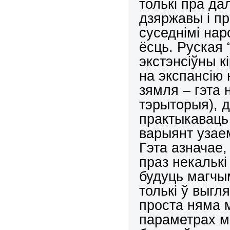
толькі пра да
дзяржавы і пр
суседнімі нар
ёсць. Руская
экстэнсіўны к
на экспансію 
зямля – гэта 
тэрыторыя), д
практыкаваць 
варыянт узае
Гэта азначае,
праз некалькі 
будуць магчы
толькі ў выгл
проста няма м
параметрах м