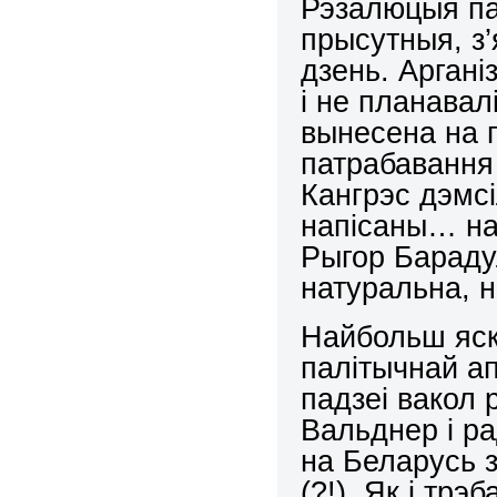
Рэзалюцыя па
прысутныя, з’
дзень. Аргані
і не планава
вынесена на 
патрабавання 
Кангрэс дэмсі
напісаны… на 
Рыгор Барадул
натуральна, н
Найбольш яск
палітычнай ап
падзеі вакол 
Вальднер і р
на Беларусь з
(?!). Як і трэ