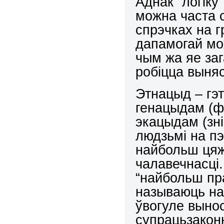
Аднак “логік
можна часта с
спрэчках на 
дапамогай мож
чым жа яе за
робіцца выняс
Этнацыд – гэт
генацыдам (ф
экацыдам (зн
людзьмі на п
найбольш цяж
чалавечнасці.
“найбольш пр
называюць на
ўвогуле вынос
супрацьзакон