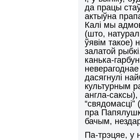
да працы стаў
актыўна прап
Калі мы адмо
(што, натурал
ўявім такое) 
залатой рыбкі
канька-гарбун
неверагоднае 
дасягнулі на
культурным ра
англа-саксы)
“свядомасці” 
пра Папялушку
бачым, незд
Па-трэцяе, у