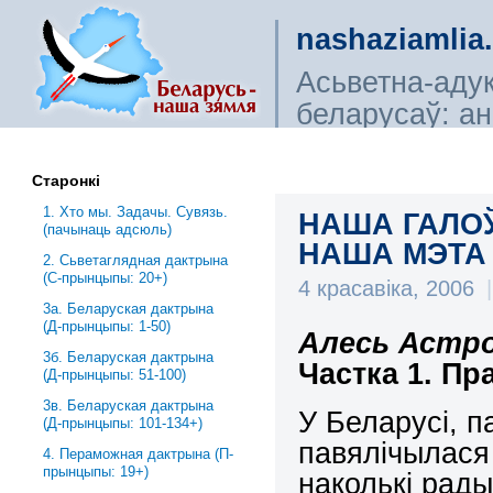
nashaziamlia
Асьветна-аду
беларусаў: ана
сьветагляды, і
Старонкі
1. Хто мы. Задачы. Сувязь.
НАША ГАЛО
(пачынаць адсюль)
НАША МЭТА 
2. Сьветаглядная дактрына
(С-прынцыпы: 20+)
4 красавіка, 2006
|
3a. Беларуская дактрына
(Д-прынцыпы: 1-50)
Алесь Астро
3б. Беларуская дактрына
Частка 1. Пр
(Д-прынцыпы: 51-100)
3в. Беларуская дактрына
У Беларусі, п
(Д-прынцыпы: 101-134+)
павялічылася
4. Пераможная дактрына (П-
прынцыпы: 19+)
наколькі рад