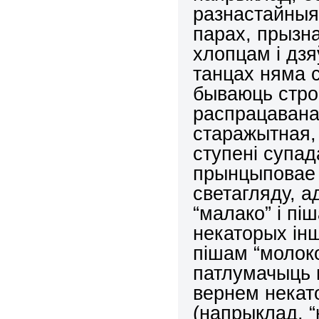
разнастайныя
парах, прызн
хлопцам і дз
танцах няма 
бываюць стро
распрацаваная
старажытная, 
ступені супа
прынцыповае 
светагляду, а
“малако” і піш
некаторых ін
пішам “молок
патлумачыць 
вернем некат
(напрыклад, “