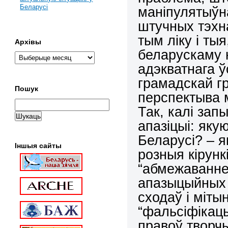
Беларусі
маніпулятыўн
штучных тэхн
тым ліку і ты
Архівы
беларускаму 
адэкватнага ў
грамадскай г
Пошук
перспектыва 
Так, калі запы
апазіцыі: як
Беларусі? – я
Іншыя сайты
розныя кірунк
“абмежаванне
апазыцыйных 
сходаў і міты
“фальсіфікац
правоў творчы