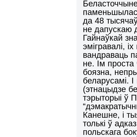
Беласточчыне
паменьшылася
да 48 тысячаў
не дапускаю д
Гайнаўкай зн
эмігравалі, і
вандраваць п
не. Ім проста
боязна, непр
беларусамі. І
(этнацыдзе б
тэрыторыі ў П
“дэмакратычн
Канешне, і ты
толькі ў адка
польскага бок