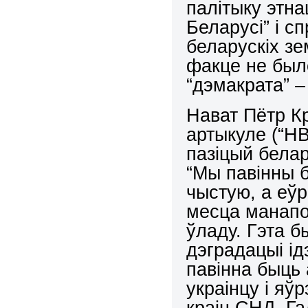
палітыку этн
Беларусі” і с
беларускіх з
факце не был
“дэмакрата” – 
Нават Пётр К
артыкуле (“НВ
пазіцый бела
“Мы павінны б
чыстую, а еўр
месца манапол
ўладу. Гэта б
дэградацыі ід
павінна быць 
украінцу і яўр
краін СНД. Га