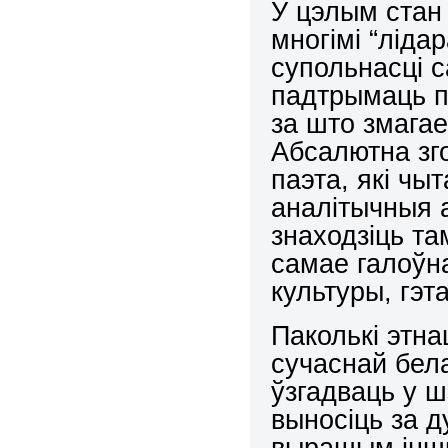
У цэлым стан
многімі “ліда
супольнасці с
падтрымаць п
за што змагае
Абсалютна зг
паэта, які чы
аналітычныя а
знаходзіць та
самае галоўн
культуры, гэт
Паколькі этн
сучаснай бел
ўзгадваць у 
выносіць за д
вырашым іншы