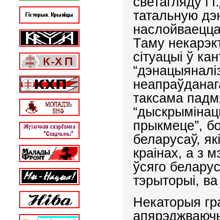
светагляду і 
татальную дэ
наслойваецца
Таму некарэк
сітуацыі ў ка
“дэнацыяналіз
неапраўданаг
таксама падм
“дыскрымінац
прыкмеце”, б
беларусаў, як
краінах, а з 
ўсяго беларус
тэрыторыі, ва
Некаторыя гр
апярэджваючы