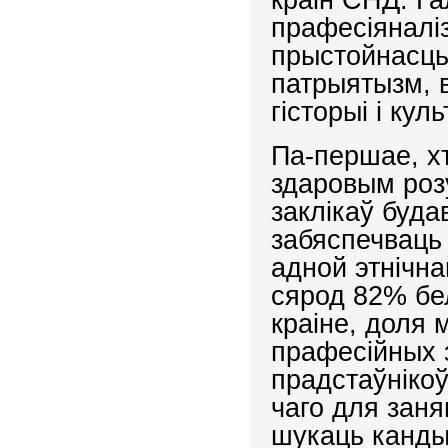
прафесіяналі
прыстойнасць
патрыятызм, 
гісторыі і кул
Па-першае, хт
здаровым роз
заклікаў буда
забяспечваць 
адной этнічна
сярод 82% бе
краіне, доля
прафесійных 
прадстаўніко
чаго для заня
шукаць канды