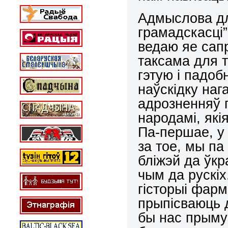
Адмыслова дл
грамадскасці”,
ведаю яе сапр
таксама для 
гэтую і падоб
наўскідку на
адрозненняў 
народамі, які
Па-першае, у
за тое, мы па
бліжэй да ўкра
чым да рускіх
гісторыі фарм
прыпісваюць д
бы нас прыму