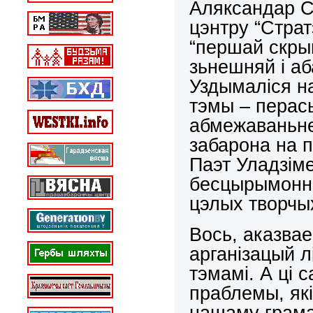
Аляксандар С
цэнтру “Страт
“першай скры
зьнешняй і а
Уздымаліся н
тэмы – перас
абмежаваньне
забарона на п
Паэт Уладзім
бесцырымонна
цэлых творчы
Вось, аказва
арганізацый 
тэмамі. А ці 
праблемы, як
нашаму грам