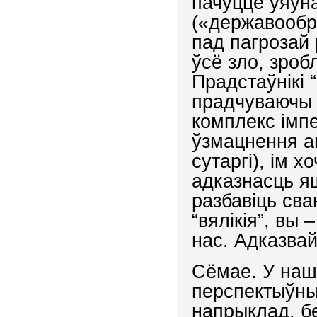
пачуццё ўяўн
(«державообр
пад пагрозай 
ўсё зло, зроб
Прадстаўнікі “
прадчуваючы 
комплекс імп
ўзмацнення а
сутаргі), ім 
адказнасць яш
разбавіць сва
“вялікія”, вы 
нас. Адказвай
Сёмае. У наша
перспектыўны 
напрыклад, б