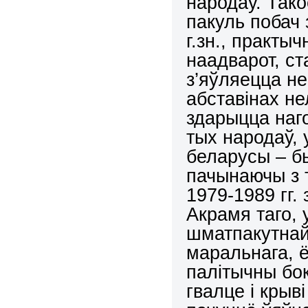
народаў. Тако
пакуль побач 
г.зн., практы
наадварот, ст
з’яўляецца не
абставінах нел
здарыцца наго
тых народаў, 
беларусы – б
пачынаючы з т
1979-1989 гг.
Акрамя таго, 
шматпакутнай
маральнага, 
палітычны бо
гвалце і крыв