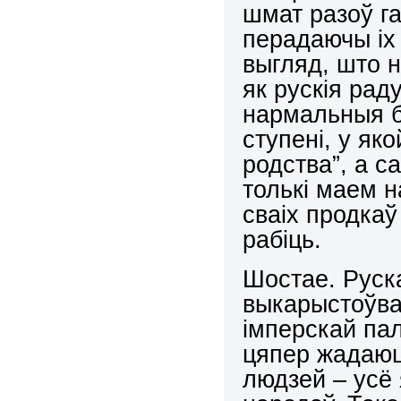
шмат разоў г
перадаючы іх
выгляд, што 
як рускія ра
нармальныя б
ступені, у як
родства”, а с
толькі маем 
сваіх продкаў
рабіць.
Шостае. Руска
выкарыстоўва
імперскай пал
цяпер жадаюць
людзей – усё