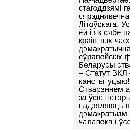
стагоддзямі г
сярэднявечна
Літоўскага. У
ёй і як сябе 
краін тых час
дэмакратычная
еўрапейскіх 
Беларусы ств
– Статут ВКЛ
канстытуцыю!
Стварэннем а
за ўсю гістор
падзяляюць п
дэмакратызм і
чалавека і ўс