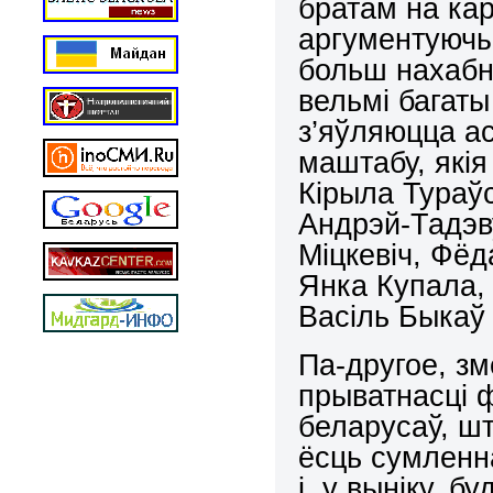
братам на ка
аргументуючы
больш нахабн
вельмі багаты
з’яўляюцца а
маштабу, якія
Кірыла Тураў
Андрэй-Тадэв
Міцкевіч, Фёд
Янка Купала, 
Васіль Быкаў
Па-другое, зм
прыватнасці 
беларусаў, шт
ёсць сумленн
і, у выніку, 