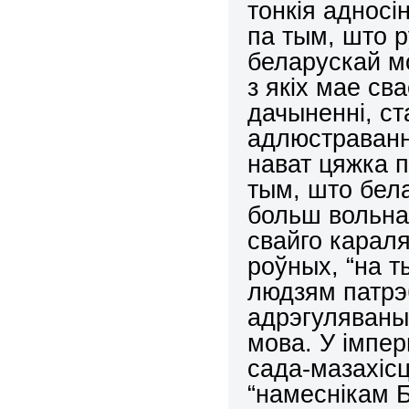
тонкія адносі
па тым, што р
беларускай м
з якіх мае св
дачыненні, с
адлюстраванн
нават цяжка 
тым, што бела
больш вольна
свайго караля 
роўных, “на т
людзям патрэ
адрэгуляваныя
мова. У імпер
сада-мазахісц
“намеснікам Б