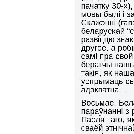
пачатку 30-х)
мовы былі і 
Скажэнні (га
беларускай “с
развіццю зна
другое, а роб
самі пра свой
берагчы нашыя
такія, як наш
успрымаць св
адэкватна…
Восьмае. Бела
параўнанні з 
Пасля таго, я
сваёй этнічн