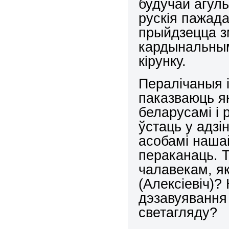
будучай агул
рускія пажада
прыйдзецца з
кардынальным
кірунку.
Пералічаныя 
паказваюць я
беларусамі і 
ўстаць у адз
асобамі нашай
пераканаць. 
чалавекам, як
(Алексіевіч)
дэзавуявання
светагляду?