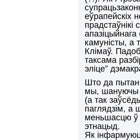
супрацьзаконн
еўрапейскіх 
прадстаўнікі 
апазіцыйнага 
камуністы, а 
Клімаў. Падо
таксама разбі
эліце” дэмакр
Што да пытан
мы, шануючы 
(а так заўсёд
паглядзім, а
меньшасцю ў
этнацыд.
Як інфармуюц