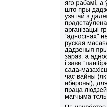
яго рабамі, а
што пры дадз
узятай з далё
прадстаўленай
арганізацыі гр
“адносінах” 
руская масав
дадзеныя пры
зараз, а адн
і заве “паніб
сада-мазахісц
час вайны (як 
абароны), дл
праца людзей 
магчыма тольк
Па-чацвёртае,