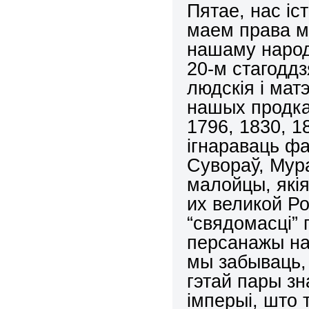
Пятае, нас іс
маем права м
нашаму народу
20-м стагоддз
людскія і ма
нашых продка
1796, 1830, 1
ігнараваць фак
Сувораў, Мураў
малойцы, які
их великой Ро
“свядомасці”
персанажы на
мы забываць, 
гэтай пары з
імперыі, што 