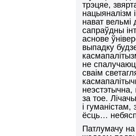
трэцяе, звярт
нацыяналізм і
нават вельмі 
сапраўдны ін
аснове ўніве
выпадку будз
касмапалітызм
не спалучаюц
сваім светаг
касмапалітыч
неэстэтычна, 
за тое. Лічач
і гуманістам
ёсць… небясп
Патлумачу на