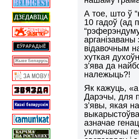
А тое, што ў 
10 гадоў (ад
“рэферэндуму
арганізаваны 
відавочным на
хуткая духоўн
з’ява да най
належыць?!
Як кажуць, «
Дарэчы, для 
з’явы, якая н
выкарыстоўвац
азначае гена
уключаючы ге