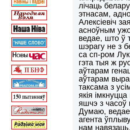
лічаць белару
этнасам, адно
Алексіевіч за
асноўным ужо
ведае, што ў 
шэрагу не з бе
са сп-ром Лук
гэта тыя ж ру
аўтарам гена
аўтарам выраз
таксама з усі
якія імкнуцц
яшчэ з часоў
Думаю, ведае.
агента ўплыву
нам навязац