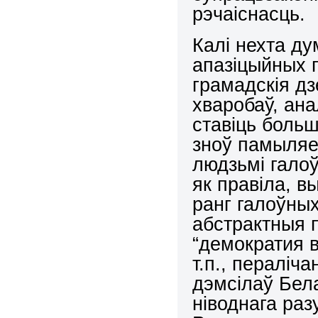
рэчаіснасць.
Калі нехта д
апазіцыйных 
грамадскія д
хваробаў, ана
ставіць больш
зноў памыляе
людзьмі галоў
як правіла, в
ранг галоўны
абстрактныя 
“демократия в
т.п., пераліч
дэмсілаў Бел
ніводнага раз