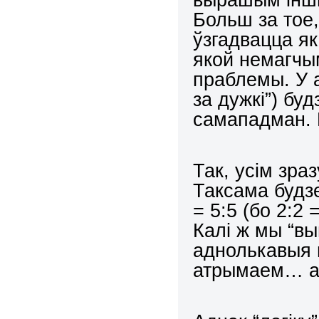
Больш за тое
ўзгадвацца я
якой немагчы
праблемы. У 
за дужкі”) бу
самападман. 
Так, усім зра
Таксама будзе
= 5:5 (бо 2:2 =
Калі ж мы “вын
аднолькавыя м
атрымаем… аб