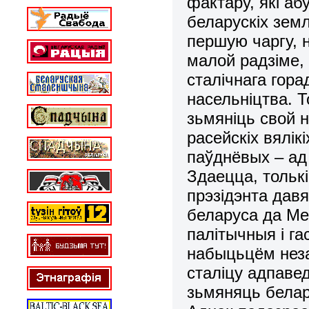
фактару, які а
беларускіх земл
першую чаргу, 
малой радзіме,
сталічнага гор
насельніцтва. 
зьмяніць свой 
расейскіх вялік
паўднёвых – ад
Здаецца, тольк
прэзідэнта дав
беларуса да Ме
палітычныя і г
набыцьцём неза
сталіцу адпавед
зьмяняць белару