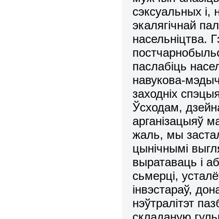
сэксуальных і,
экалягічнай пал
насельніцтва. Г
постчарнобыльс
паслабіць насе
навукова-мэдыч
заходніх спэцы
Ўсходам, дзейн
арганізацыяў ма
жаль, мы заста
цынічнымі выгл
выратаваць і а
сьмерці, устал
інвэстараў, дон
нэўтралітэт паз
складаную гуль