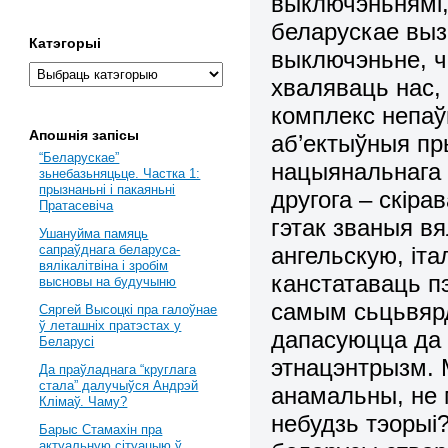
выключэньнямі, 
беларускае выз
Катэгорыі
выключэньне, ч
хваляваць нас,
комплекс непаў
Апошнія запісы
аб’ектыўныя пр
“Беларускае”
нацыянальнага р
зьнебазьняцьце. Частка 1:
прызнаньні і пакаяньні
другога – скіра
Пратасевіча
гэтак званыя вя
Ушануйма памяць
ангельскую, іта
сапраўднага беларуса-
вялікалітвіна і зробім
канстатаваць п
высновы на будучыню
самым сьцьвярд
Сяргей Высоцкі пра галоўнае
ў леташніх пратэстах у
дапасуюцца да 
Беларусі
этнацэнтрызм. 
Да праўладнага “круглага
стала” далучыўся Андрэй
анамальны, не м
Клімаў. Чаму?
небудзь тэорыі?
Барыс Стамахін пра
актуальную сітуацыю ў