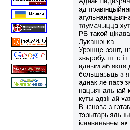
Аднак падазрае
ад правінцыйна
агульнанацыяна
тлумачыцца хут
РБ такой цікава
Лукашэнка.
Урэшце рэшт, н
хваробу, што і
адным аб’екце 
большасьць з яе
аднак яе пасэі
нацыянальнай к
куты адзінай ха
Выснова з гэтаг
тэрытарыяльны
існаваньнем як