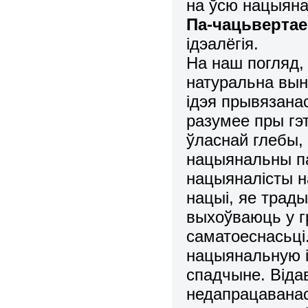
на ўсю нацыяна
Па-чацьвертае
ідэалёгія.
На наш погляд,
натуральна выні
ідэя прывязанас
разумее пры гэ
ўласнай глебы,
нацыянальны па
нацыяналісты н
нацыі, яе трады
выхоўваюць у г
саматоеснасьці
нацыянальную і
спадчыне. Відав
недапрацаванас