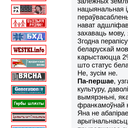
залежных земля
нацыянальная і
пераўвасаблень
нават адшліфа
захаваць мову, 
Згодна перапіс
беларускай мов
карыстаюцца 2%
што статус бел
Не, зусім не.
Па-першае
, у
культуру, давол
вымярэньні, яка
франкамоўнай к
Яна не абапірае
арыгінальнасьц