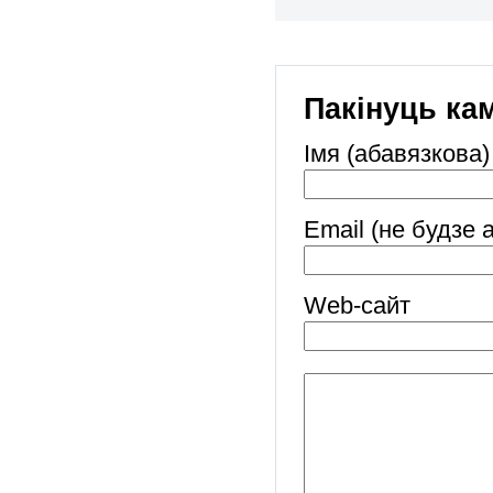
Пакінуць ка
Імя (абавязкова)
Email (не будзе 
Web-cайт