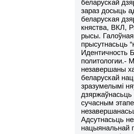
беларускай дзя
зараз досыць а
беларуская дзя
княства, ВКЛ, 
рысы. Галоўная
прысутнасьць “ю
Идентичность 
политологии.- Ми
незавершаны ха
беларускай нац
зразумелымі ня
дзяржаўнасьць 
сучасным этапе
незавершанась
Адсутнасьць не
нацыянальнай г