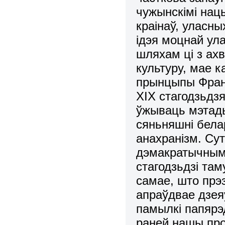
чужынскімі нац
краінаў, уласны
ідэя моцнай ул
шляхам ці з ах
культуру, мае к
прынцыпы Франц
ХІХ стагодзьдзя
ўжываць мэтады
сяньняшні белар
анахранізм. Су
дэмакратычным
стагодзьдзі там
самае, што прэз
апраўдвае дзеяў
памылкі папярэд
раней нашы про