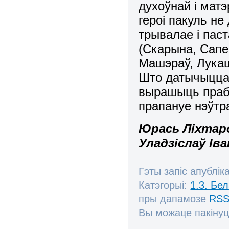
духоўнай і матэ
героі пакуль н
трывалае і пас
(Скарына, Сапег
Машэраў, Лукаш
Што датычыцца 
вырашыць праб
прапануе нэўтр
Юрась Ліхтаро
Уладзіслаў Ів
Гэты запіс апублік
Катэгорыі:
1.3. Бе
пры дапамозе
RSS
Вы можаце пакінуц