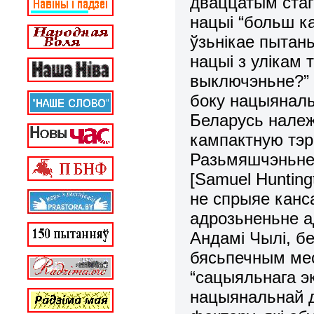
дваццатым стаг
нацыі “больш к
ўзьнікае пытан
нацыі з улікам 
выключэньне?” 
боку нацыяналь
Беларусь належ
кампактную тэр
Разьмяшчэньне 
[Samuel Huntіngt
не спрыяе канс
адрозьненьне а
Андамі Чылі, б
бясьпечным мес
“сацыяльнага э
нацыянальнай д