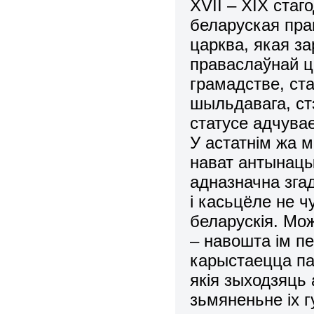
ХVІІ – ХІХ стаг
беларуская пра
царква, якая за
праваслаўнай ц
грамадстве, ста
шыльдавага, стэ
статусе адчува
У астатнім жа 
нават антынацы
адназначна згад
і касьцёле не 
беларускія. Мо
– навошта ім пе
карыстаецца па
якія зыходзяць 
зьмяненьне іх г