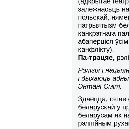
(адкрытае геагр
залежнасьць на
польскай, нямец
патрыятызм бел
канкрэтнага пал
абаперціся ўсі
канфлікту).
Па-трэцяе
, рэлі
Рэлігія і нацыя
і дыхаюць адн
Энтані Сміт.
Здаецца, гэтае
беларускай у п
беларусам як н
рэлігійным руха