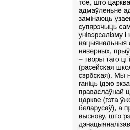
тое, што царква
адмаўленьне ад
замінаюць узае
супярэчыць сам
унівэрсалізму 
нацыянальныя а
няверных, пры
– творы таго ц
(расейская школ
сэрбская). Мы н
ганіць ідэю экз
праваслаўнай ц
царкве (гэта ўж
беларусаў), а п
выснову, што рэл
дэнацыяналізав