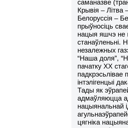
саманазве (тра
Крывія – Літва
Белоруссія – Бе
прыўносіць сва
нацыя яшчэ не 
станаўленьні. 
незалежных газэ
“Наша доля”, “На
пачатку ХХ стаг
падкрэсьлівае
інтэлігенцыі д
Тады як эўрапе
адмаўляюцца ад
нацыянальнай і
агульнаэўрапей
цягніка нацыяна