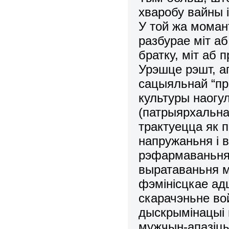
хваробу вайны 
У той жа моман
разбурае міт а
братку, міт аб 
Урэшце рэшт, а
сацыяльнай “пр
культуры наогул
(патрыярхальна
трактуецца як 
напружаньня і 
рэфармаваньня 
выратаваньня м
фэмінісцкае ад
скарачэньне во
дыскрымінацыі
мужчын-апазіцыя