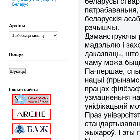
беларусы ствар
Беларусі
патрабаваньня,
беларускія аса
рэчышчы.
Архівы
Дэманструючы 
мадэльлю і зах
даказваць, што
Пошук
чаму можа быц
Па-першае, спы
нацыі (прынамсі
працах філёзаф
Іншыя сайты
узмацненьня н
уніфікацыяй мо
Праз унівэрсітэ
стандартызава
жыхароў. Гэты 