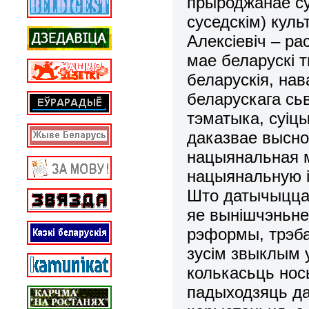
прыроджанае су
суседскім) кул
Алексіевіч – р
мае беларускі тв
беларускія, на
беларускага сь
тэматыка, суіц
даказвае высно
нацыянальная 
нацыянальную і
Што датычыцца 
яе вынішчэньне
рэформы, трэба
зусім звыклым у
колькасьць нось
падыходзяць да