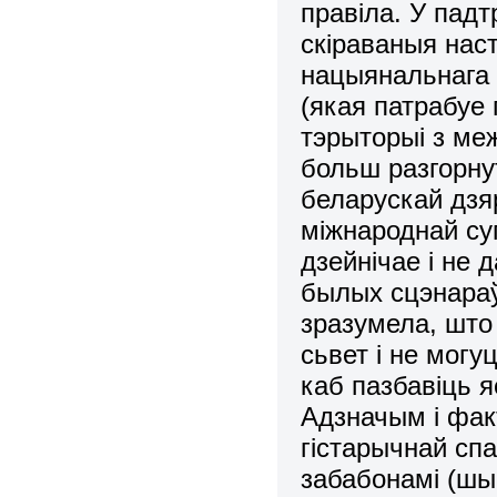
правіла. У пад
скіраваныя нас
нацыянальнага 
(якая патрабуе
тэрыторыі з ме
больш разгорну
беларускай дзя
міжнароднай су
дзейнічае і не
былых сцэнараў
зразумела, што
сьвет і не мог
каб пазбавіць я
Адзначым і фак
гістарычнай сп
забабонамі (шы