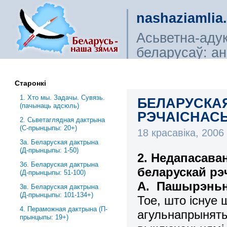
nashaziamlia
Асьветна-аду
беларусаў: ана
сьветагляды, і
Старонкі
1. Хто мы. Задачы. Сувязь.
БЕЛАРУСКАЯ
(пачынаць адсюль)
РЭЧАІСНАСЬЦ
2. Сьветаглядная дактрына
(С-прынцыпы: 20+)
18 красавіка, 200
3a. Беларуская дактрына
(Д-прынцыпы: 1-50)
2. Недапасава
3б. Беларуская дактрына
беларускай рэ
(Д-прынцыпы: 51-100)
А. Пашырэньн
3в. Беларуская дактрына
(Д-прынцыпы: 101-134+)
Тое, што існуе
4. Пераможная дактрына (П-
агульнапрыняты
прынцыпы: 19+)