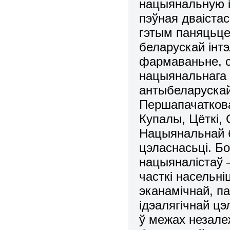
нацыянальную і
пэўная дваіста
гэтым паняцьц
беларускай інтэ
фармаваньне, 
нацыянальнага
антыбеларускай
Першапачаткова
Купалы, Цёткі, 
Нацыянальнай б
цэласнасьці. Б
нацыяналістаў 
часткі насельн
эканамічнай, п
ідэалягічнай ц
ў межах незале