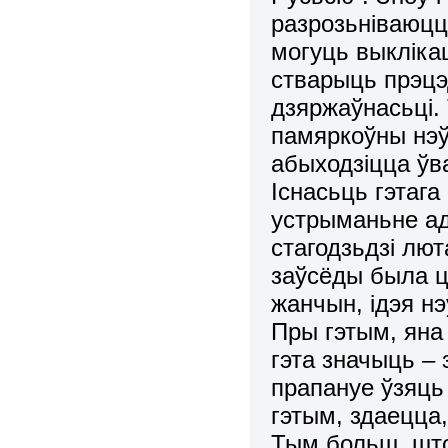
разрозьніваюцц
могуць выкліка
стварыць прэцэ
дзяржаўнасьці
памяркоўны нэўт
абыходзіцца ўва
Існасьць гэтага
устрыманьне ад
стагодзьдзі лют
заўсёды была ц
жанчын, ідэя нэ
Пры гэтым, яна
гэта значыць –
прапануе ўзяць 
гэтым, здаецца
Тым больш, што