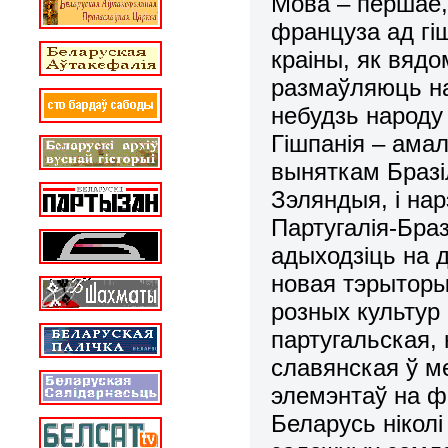
Мова – першае,
француза ад гі
краіны, як вяд
размаўляюць на
небудзь народу
Гішпанія – ама
выняткам Бразі
Зэляндыя, і на
Партугалія-Браз
адыходзіць на 
новая тэрыторы
розных культур 
партугальская,
славянская ў ме
элемэнтаў на ф
Беларусь ніколі