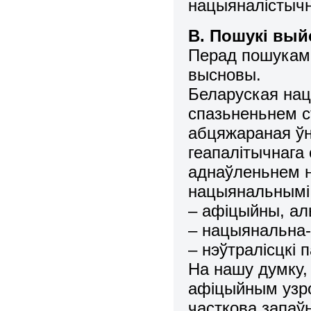
нацыяналістычна
В. Пошукі вый
Перад пошукамі
высновы.
Беларуская нацы
спазьненьнем ст
абцяжараная ўн
геапалітычнага
аднаўленьнем н
нацыянальнымі 
– афіцыйны, ал
– нацыянальна-
– нэўтралісцкі 
На нашу думку,
афіцыйным узроў
часткова запаў