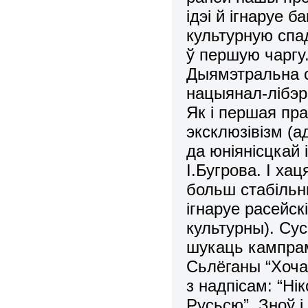
ідэі й ігнаруе 
культурную спад
ў першую чаргу
Дыямэтральна с
нацыянал-лібэр
Як і першая пра
эксклюзівізм (
да юніянісцкай 
І.Бугрова. І ха
больш стабільн
ігнаруе расейск
культурны). Сус
шукаць кампрам
Сьлёганы “Хоч
з надпісам: “Ні
Русьсю”. Зноў і