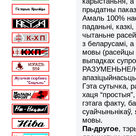
карыстаньня, а
прыдатны паказ
Амаль 100% нас
паданьні, казкі,
чытаньне расе
з беларусамі, 
мовы (расейцы 
выпадках супро
РАЗУМЕНЬНЕ/Н
апазіцыйнасьць,
Гэта сутычка, 
хаця “простыя”
гэтага факту, 
суайчыньнікаў, 
мовы.
Па-другое
, тэ