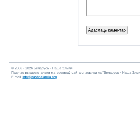
© 2006 - 2026 Беларусь - Наша Зямля.
Пад час выкарыстаньня матэрыялаў сайта спасылка на "Беларусь - Наша Зямл
E-mail:
info@nashaziamlia.org