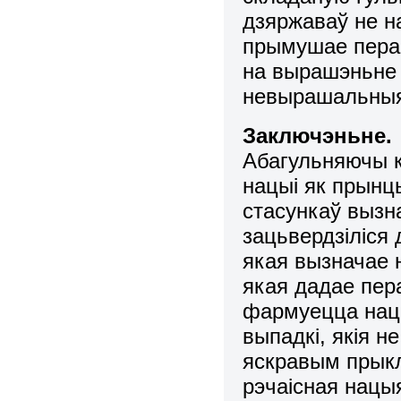
дзяржаваў не на
прымушае перан
на вырашэньне 
невырашальны
Заключэньне.
Абагульняючы к
нацыі як прын
стасункаў вызн
зацьвердзіліся
якая вызначае 
якая дадае пера
фармуецца нацы
выпадкі, якія н
яскравым прык
рэчаісная нацы