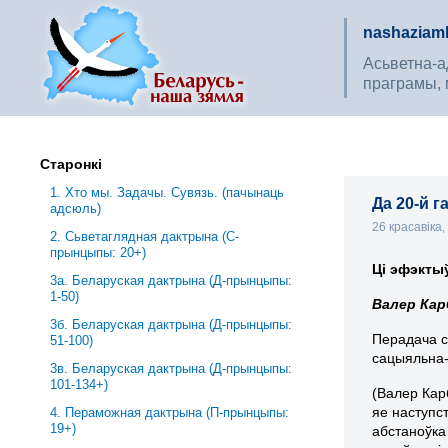
nashaziaml
Асьветна-ад
праграмы, 
Старонкі
1. Хто мы. Задачы. Сувязь. (пачынаць
Да 20-й 
адсюль)
26 красавіка
2. Сьветаглядная дактрына (С-
прынцыпы: 20+)
Ці эфэкты
3a. Беларуская дактрына (Д-прынцыпы:
1-50)
Валер Кар
3б. Беларуская дактрына (Д-прынцыпы:
Перадача с
51-100)
сацыяльна-
3в. Беларуская дактрына (Д-прынцыпы:
101-134+)
(Валер Кар
яе наступс
4. Пераможная дактрына (П-прынцыпы:
19+)
абстаноўка