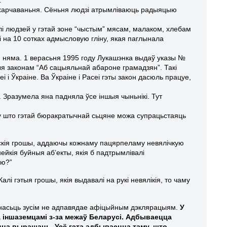
ў харчаваньня. Сёньня людзі атрымліваюць радыяцыю
лі людзей у гэтай зоне “чыстым” мясам, малаком, хлебам
і на 10 сотках адмысловую гліну, якая паглынала
м няма. 1 верасьня 1995 году Лукашэнка выдаў указы №
аныя законам “Аб сацыяльнай абароне грамадзян”. Такі
і Ўкраіне. Ва Ўкраіне і Расеі гэты закон дасюль працуе,
 Зразумела яна падняла ўсе іншыя чыньнікі. Тут
му што гэтай бюракратычнай сьцяне можа супрацьстаяць
ьскія грошы, аддаючы кожнаму пацярпеламу невялічкую
ейкія буйныя аб’екты, якія б падтрымлівалі
эю?”
алі гэтыя грошы, якія выдавалі на рукі невялікія, то чаму
льнасьць зусім не адпавядае афіцыйным дэклярацыям.
У
а іншаземцамі з-за межаў Беларусі. Адбываецца
цца вырашаць. Усё гэта адбываецца таму, што