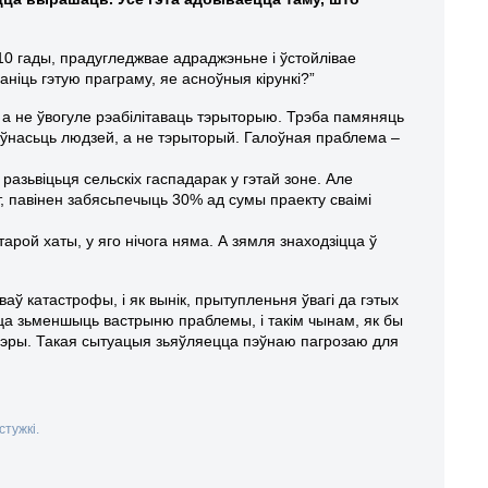
10 гады, прадугледжвае адраджэньне і ўстойлівае
ніць гэтую праграму, яе асноўныя кірункі?”
, а не ўвогуле рэабілітаваць тэрыторыю. Трэба памяняць
ыўнасьць людзей, а не тэрыторый. Галоўная праблема –
разьвіцьця сельскіх гаспадарак у гэтай зоне. Але
, павінен забясьпечыць 30% ад сумы праекту сваімі
арой хаты, у яго нічога няма. А зямля знаходзіцца ў
аў катастрофы, і як вынік, прытупленьня ўвагі да гэтых
цца зьменшыць вастрыню праблемы, і такім чынам, як бы
сфэры. Такая сытуацыя зьяўляецца пэўнаю пагрозаю для
стужкі.