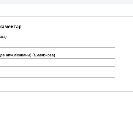
 каментар
ова)
дзе апублікаваны) (абавязкова)