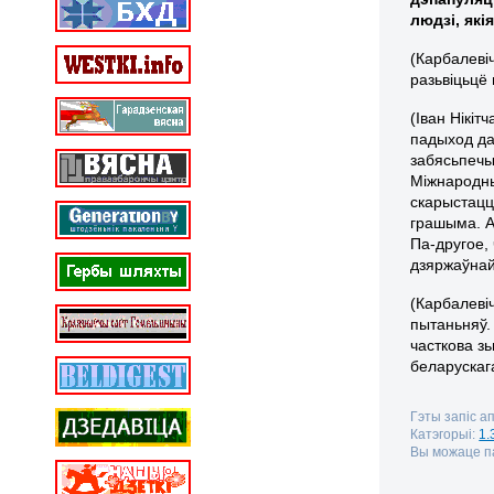
людзі, як
(Карбалеві
разьвіцьцё
(Іван Нікі
падыход да
забясьпечы
Міжнародны
скарыстацц
грашыма. А
Па-другое, 
дзяржаўнай
(Карбалевіч
пытаньняў.
часткова з
беларускага
Гэты запіс ап
Катэгорыі:
1.
Вы можаце па