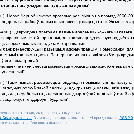
ія стаяць пры ўладзе, жывуць адным днём
”.
ч: ) “Новая Чарнобыльская праграма разьлічана на пэрыяд 2006-20
 пацярпелых раёнаў, павышэньне якасьці жыцьця і інш. Як можна аца
тчанка: ) “Дзяржаўная праграма павінна абараняць кожнага чалавека
 заніраваньня гэтай тэрыторыі, кантраляваць удзельную радыёакт
ць людзей чыстымі прадуктамі харчаваньня.
 банк рэканструкцыі і разьвіцьця адкрыў транш у “Прыёрбанку” для 
а гэтымі грашыма цяжка. Па-першае, чалавек, які хоча ўзяць крэдыт
 ў яго няма грошай.
чалавек павінен унесьці маёмасьць у якасьці закладу. Але акрамя ст
 уласнасьці”.
: ) “Такім чынам, разьвіваецца тэндэнцыя прывыканьня да наступств
 І галоўную ролю ў такой палітыцы адыгрываюць улады, якія імкну
ьняць яе, перабольшыць дасягненьні дзяржаўнай палітыкі ў гэтай 
 соцыюму, яго здароўя і будучыні”.
ублікаваны: Серада, 26 красавіка, 2006 у 01:42
3. Беларусь сёньня
. Вы можаце сачыць за каментарамі пры дапамозе
RSS 2.0
кінуць каментар. Але пінгі забаронены.