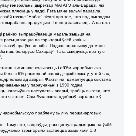
тупаў генэральны дырэктар МАГАТЭ аль-Барадэі, які
ружна пляскаць у ладкі. Гэта мяне вельмі паразіла.
сваёй газэце “Набат” пісалі пра тое, што пад выглядам
лі вырабляць прадукцыю. І цяпер засяваюць. А на гэта
яці раёнах выпрацоўваецца мадэль жыцьця на
я расьцягваецца па тэрыторыі ўсёй краіны.
 сказаў пра ўсе яе хібы. Падчас перапынку да мяне
і: “Вы наш беларускі Сахараў”. Гэта сьведчыць пра тую
”.
стотна зьмяншае колькасьць і аб’ём чарнобыльскіх
ы больш 6% расходнай часткі дзяржбюджэту, у той час,
, пацярпелым ад аварыі. Фактычна, дэмантуецца сыстэма
арчаваньнем у параўнаньні з 1990 годам.
ь нэгатыўныя наступствы аварыі, зрабіць выгляд, што
што чыстымі. Сам Лукашэнка адобрыў вяртаньне ў
інуў чарнобыльскую праблему зь ліку першачарговых
не. Таму што, сапраўды, расьцягнулі радыяцыю па ўсёй
абруджаных тэрыторыях застаецца жыць каля 1,8
.