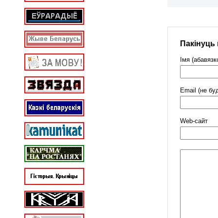
Пакінуць
Імя (абавязк
Email (не бу
Web-cайт