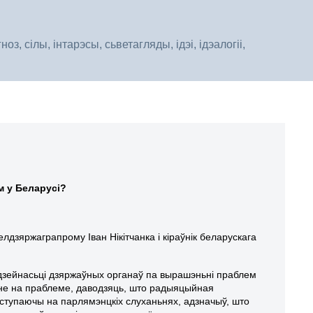
, сілы, інтарэсы, сьветагляды, ідэі, ідэалогіі,
м у Беларусі?
лдзяржаграпрому Іван Нікітчанка і кіраўнік беларускага
 дзейнасьці дзяржаўных органаў па вырашэньні праблем
а не на праблеме, даводзяць, што радыяцыйная
ступаючы на парлямэнцкіх слуханьнях, адзначыў, што