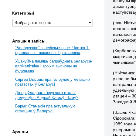
асноўны кі
арыентуецц
наступства
Катэгорыі
(Іван Нікі
прагноз, як
пачалося з
дэмографаў 
Апошнія запісы
“Беларускае” зьнебазьняцьце. Частка 1:
(Карбалевіч
прызнаньні і пакаяньні Пратасевіча
скарачаецц
Ушануйма памяць сапраўднага беларуса-
чыньнікамі”
вялікалітвіна і зробім высновы на
будучыню
(Нікітчанка
у нас не б
Сяргей Высоцкі пра галоўнае ў леташніх
цэнтральна
пратэстах у Беларусі
удзельную 
Да праўладнага “круглага стала”
дзяцей – 3
далучыўся Андрэй Клімаў. Чаму?
Заходняй Э
Барыс Стамахін пра актуальную
сітуацыю ў Беларусі
(Васіль Як
Сідорскага
1989 года 
у пераможн
Архівы
Ня толькі 