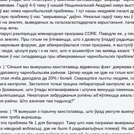
авязвае. Гадоў 4-5 таму ў нашай Нацыянальнай Акадэміі навук выс
 ў вас няма чарнобыльскай праблемы. І тут нашы акадэмікі пачалі д
кую праблему ў нас “закрываюць” даўно. Некалькі гадоў таму мы ў 
ыі на землях, выведзеных зь сельскагаспадарчага карыстаньня, пача
юць вочы.
ларусі рэалізуецца міжнародная праграма CORE. Паводле яе, у п
х землях. Пры гэтым не ўлічваецца, што з дазволу ўладаў радыяцы
авуковым форуме, дзе абмяркоўвалася гэтая праграма, я выступіў і
 людзі, ціснулі руку і з-за таго, што я асьмеліўся так заявіць казал
якая ў нас складваецца пры абмеркаваньні чарнобыльскіх праблем
ч: ) “Сёньня мы вымушаны канстатаваць відавочны факт: дзяржава і
 дапамогу чарнобыльскім раёнам. Цяпер недзе не ідзе на гэтыя мэт
 гэтая лічба даходзіла да 20% і болей. Скараціліся льготы людзям
га кантролю. Засталося толькі траціна лябараторый кантролю за х
 ўражаньне, што ўлады мэтанакіравана і штучна імкнуцца паменшыц
аляпшаецца. Некаторыя забруджаныя рэгіёны аб’яўляюцца амаль 
я раёны. Што азначае такі падыход?”
тчанка: ) “Я вымушан з горыччу канстатаваць, што ўрад увогуле вык
 якія трэба вырашаць.
 гэта праблема № 1 для Беларусі. Таму што нам пагражае вымірань
ма ніводнай вобласьці, дзе не было б радыёактыўных плямаў. На з
лавек, у тым ліку, каля паўмільёна дзяцей. Іх няма куды перасяліць