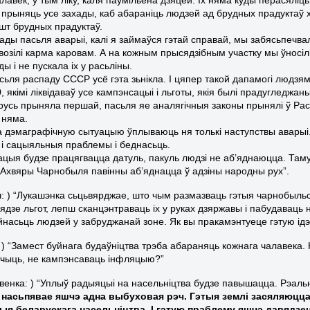
 прыняць усе захады, каб абараніць людзей ад брудных прадукта
ошт брудных прадуктаў.
ады пасьля аварыі, калі я займаўся гэтай справай, мы забясьпечва
ывозілі карма каровам. А на кожным прысядзібным участку мы ўносіл
ы і не пускала іх у расьліны.
сьля распаду СССР усё гэта зьнікла. І цяпер такой дапамогі людзя
, якімі ліквідаваў усе кампэнсацыі і льготы, якія былі прадугледж
усь прыняла першай, пасьля яе аналягічныя законы прынялі ў Расеі 
 няма.
а дэмаграфічную сытуацыю ўплываюць ня толькі наступствы аварыі.
і сацыяльныя праблемы і беднасьць.
ацыя будзе працягвацца датуль, пакуль людзі не аб’яднаюцца. Та
а. Ахвяры Чарнобыля павінны аб’яднацца ў адзіны народны рух”.
ч: ) “Лукашэнка сьцьвярджае, што чым размазваць гэтыя чарнобыл
ядзе льгот, лепш сканцэнтраваць іх у руках дзяржавы і пабудаваць н
насьць людзей у забруджанай зоне. Як вы пракамэнтуеце гэтую ід
: ) “Замест буйнага будаўніцтва трэба абараняць кожнага чалавека. К
лічыць, не кампэнсаваць інфляцыю?”
авенка: ) “Уплыў радыяцыі на насельніцтва будзе павышацца. Рэа
е насьпявае яшчэ адна выбуховая рэч. Гэтыя землі засяляюцц
ыя беларускага насельніцтва. І гэтую праблему яшчэ давядзе