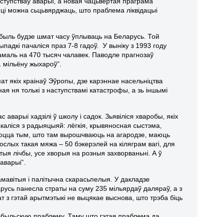
ступстваў аварыі, а новая чацьвёртая праграма
ці можна сьцьвярджаць, што праблема ліквідацыі
нобыль будзе шмат часу ўплываць на Беларусь. Той
падкі пачаліся праз 7-8 гадоў. У выніку з 1993 году
амаль на 470 тысяч чалавек. Паводле прагнозаў
1 мільёну жыхароў”.
мат якіх краінаў Эўропы, дзе карэннае насельніцтва
я ня толькі з наступствамі катастрофы, а зь іншымі
 аварыі хадзілі ў школу і садок. Зьявіліся хваробы, якіх
каліся з радыяцыяй: лёгкія, крывяносная сыстэма,
уюцца тым, што там вырошчваюць на агародзе, маюць
лых такая мяжа – 50 бэкерэлей на кіляграм вагі, для
ыя лічбы, усе хворыя на розныя захворваньні. А ў
аварыі”.
амавітыя і палітычна скарасьпелыя. У дакладзе
русь панесла страты на суму 235 мільярдаў даляраў, а з
т з гэтай арытмэтыкі не выцякае выснова, што трэба біць
обыльскую праблему. Таму што гэтая праблема да