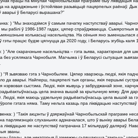
рунак працы па мінулай Чарнобыльскай праграме быў ліквідацыя на
а на адраджэньне і ўстойлівае разьвіцьцё пацярпелых раёнаў. Дык 
ў аварыі ў Беларусі вырашана?”
тчанка: ) “Мы знаходзімся ў самым пачатку наступстваў аварыі. Чар
і мы рабілі ў 1986-1987 гадах, цяпер спраўджваецца. Сьмяротныя вы
ьмяншэньне колькасьці насельніцтва. На сёньня яно зьменшылася 
гэты працэс будзе цягнуцца да 2020 году, і Беларусь згубіць каля 
: ) “Але скарачэньне насельніцтва – гэта зьява, характэрная для ш
а без усялякага Чарнобыля. Магчыма і ў Беларусі сытуацыя зьвязана
.
: ) “Я зьвязваю гэта з Чарнобылем. Цяпер хварэюць людзі, якія падчас
ыло да аварыі. Найперш, пацярпелі тыя органы, якія першымі сустра
я нэрвовая сыстэма. Людзі, якія жывуць у забруджанай зоне, харч
радыёактыўнасьць цела значна вышэй за крытычную мяжу. Для дарос
0. Людзі, якія маюць удзельную радыёактыўнасьць цела вышэй за гэт
ўропе гэтага няма. Таму нельга казаць пра ліквідацыю наступстваў 
авенка: ) “Такія акцэнты ў дзяржаўнай Чарнобыльскай праграме нес
 на парлямэнцкіх слуханьнях адзначалася, што ў выніку аварыі Бела
на ліквідацыю яе наступстваў патрачана 17 мільярдаў даляраў. Нава
ыя званы.
нашы ўлады, але некаторыя ў замежжы сьпяшаюцца “закрыць” чарн