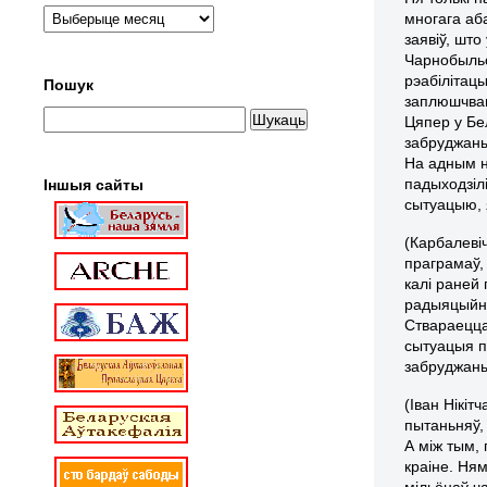
многага аб
заявіў, што
Чарнобыльс
рэабілітац
Пошук
заплюшчва
Цяпер у Бе
забруджаны
На адным н
падыходзілі
Іншыя сайты
сытуацыю, 
(Карбалеві
праграмаў,
калі раней
радыяцыйна
Ствараецца
сытуацыя п
забруджаны
(Іван Нікі
пытаньняў,
А між тым,
краіне. Ня
мільёнаў ча