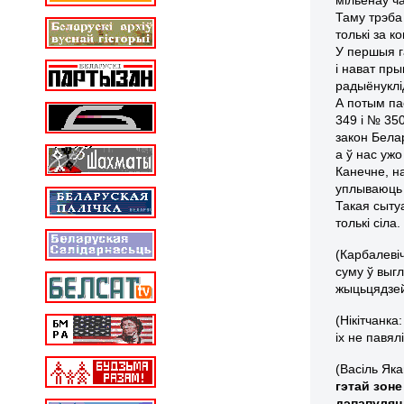
Таму трэба
толькі за к
У першыя г
і нават пр
радыёнуклід
А потым па
349 і № 350
закон Белар
а ў нас ужо
Канечне, н
уплываюць 
Такая сыту
толькі сіл
(Карбалеві
суму ў выгл
жыцьцядзей
(Нікітчанка
іх не павя
(Васіль Як
гэтай зон
дэпапуляц