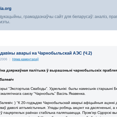
ia.org
укацыйны, грамадазнаўчы сайт для беларусаў: аналіз, прагноз
мэты.
гадавіны аварыі на Чарнобыльскай АЭС (Ч.2)
, 2006
|
Няма каментараў
ўна дзяржаўная палітыка ў вырашэньні чарнобыльскіх прабле
балевіч
эрыі “Экспэртыза Свабоды”. Удзельнікі: былы намесьнік старшыні Бе
экалягічнага саюзу “Чарнобыль” Васіль Якавенка.
балевіч: ) “К 20-годзьдзю Чарнобыльскай аварыі афіцыйныя ацэнкі
тваў даволі аптымістычныя. Улады робяць акцэнт на дасягненьні, 
 ў пацярпелых раёнах стабільна паляпшаецца. Прэм’ер Сідорскі вы