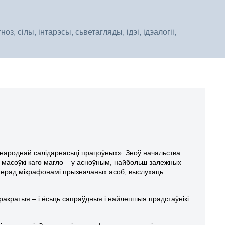
, сілы, інтарэсы, сьветагляды, ідэі, ідэалогіі,
іжнароднай салідарнасьці працоўных». Зноў начальства
я масоўкі каго магло – у асноўным, найбольш залежных
 перад мікрафонамі прызначаных асоб, выслухаць
ракратыя – і ёсьць сапраўдныя і найлепшыя прадстаўнікі