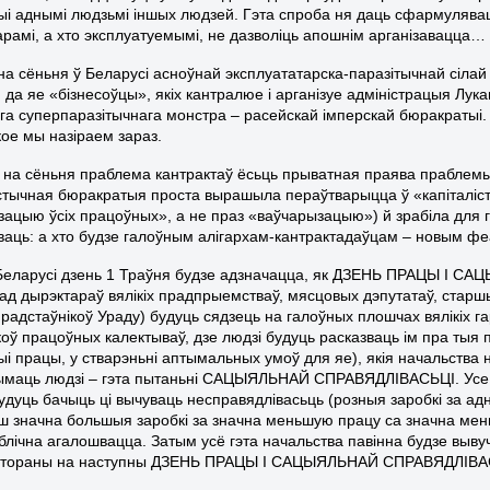
ыі аднымі людзьмі іншых людзей. Гэта спроба ня даць сфармулявац
арамі, а хто эксплуатуемымі, не дазволіць апошнім арганізавацца…
 на сёньня ў Беларусі асноўнай эксплуататарска-паразітычнай сіла
да яе «бізнесоўцы», якіх кантралюе і арганізуе адміністрацыя Лукашэ
га суперпаразітычнага монстра – расейскай імперскай бюракратыі.
кое мы назіраем зараз.
 на сёньня праблема кантрактаў ёсьць прыватная праява праблем
стычная бюракратыя проста вырашыла пераўтварыцца ў «капіталістаў
зацыю ўсіх працоўных», а не праз «ваўчарызацыю») й зрабіла для г
ваць: а хто будзе галоўным алігархам-кантрактадаўцам – новым 
Беларусі дзень 1 Траўня будзе адзначацца, як ДЗЕНЬ ПРАЦЫ І С
 (ад дырэктараў вялікіх прадпрыемстваў, мясцовых дэпутатаў, стар
прадстаўнікоў Ураду) будуць сядзець на галоўных плошчах вялікіх г
коў працоўных калектываў, дзе людзі будуць расказваць ім пра ты
цыі працы, у стварэньні аптымальных умоў для яе), якія начальства 
ымаць людзі – гэта пытаньні САЦЫЯЛЬНАЙ СПРАВЯДЛІВАСЬЦІ. Усе т
будуць бачыць ці вычуваць несправядлівасьць (розныя заробкі за ад
ш значна большыя заробкі за значна меньшую працу са значна мен
лічна агалошвацца. Затым усё гэта начальства павінна будзе вывучы
аўтораны на наступны ДЗЕНЬ ПРАЦЫ І САЦЫЯЛЬНАЙ СПРАВЯДЛІВА