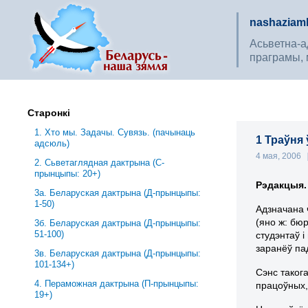
nashaziaml
Асьветна-ад
праграмы, 
Старонкі
1. Хто мы. Задачы. Сувязь. (пачынаць
1 Траўня 
адсюль)
4 мая, 2006
2. Сьветаглядная дактрына (С-
прынцыпы: 20+)
Рэдакцыя.
3a. Беларуская дактрына (Д-прынцыпы:
1-50)
Адзначана 
(яно ж: бю
3б. Беларуская дактрына (Д-прынцыпы:
51-100)
студэнтаў 
заранёў па
3в. Беларуская дактрына (Д-прынцыпы:
101-134+)
Сэнс таког
4. Пераможная дактрына (П-прынцыпы:
працоўных,
19+)