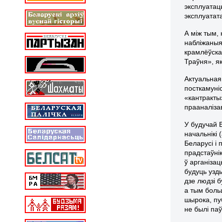
эксплуатац
эксплуатат
А між тым,
набліжаныя 
крамлёўска
Траўня», я
Актуальная
посткамуні
«кантракты
прааналіза
У будучай 
начальнікі
Беларусі і 
прадстаўні
ў арганіза
будуць узд
дзе людзі 
а тым боль
шырока, пуб
не былі п