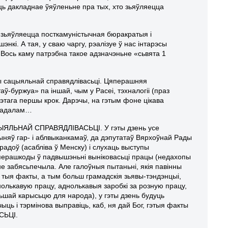
ь дакладнае ўяўленьне пра тых, хто зьяўляецца
й зьяўляецца посткамуністычная бюракратыя і
нкі. А тая, у сваю чаргу, рэалізуе ў нас інтарэсы
 Вось каму патрэбна такое адзначэньне «сьвята 1
ы сацыяльнай справядлівасьці. Цяперашняя
-буржуа» па іншай, чым у Расеі, тэхналогіі (праз
этага першы крок. Дарэчы, на гэтым фоне цікава
феадалам…
АЦЫЯЛЬНАЙ СПРАВЯДЛІВАСЬЦІ. У гэты дзень усе
шыняў гар- і аблвыканкамаў, да дэпутатаў Вярхоўнай Рады
арадоў (асабліва ў Менску) і слухаць выступы
я перашкоды ў падвышэньні выніковасьці працы (недахопы
не забясьпечыла. Але галоўныя пытаньні, якія павінны
ыя факты, а тым больш грамадскія зьявы-тэндэнцыі,
нолькавую працу, аднолькавыя заробкі за розную працу,
ьшай карысьцю для народа), у гэты дзень будуць
ць і тэрмінова выправіць, каб, ня дай Бог, гэтыя факты
СЬЦІ.