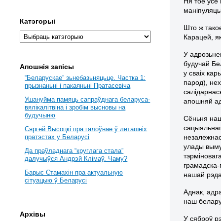
Ня тое ўсё 
маніпуляцы
Катэгорыі
Што ж такое
Карацей, я
У адрозьне
будучай Бе
Апошнія запісы
у сваіх кар
“Беларускае” зьнебазьняцьце. Частка 1:
парод), нех
прызнаньні і пакаяньні Пратасевіча
салідарнась
Ушануйма памяць сапраўднага беларуса-
апошняй ад
вялікалітвіна і зробім высновы на
будучыню
Сёньня на
сацыяльнаг
Сяргей Высоцкі пра галоўнае ў леташніх
незалежнас
пратэстах у Беларусі
улады выму
Да праўладнага “круглага стала”
тэрміноваг
далучыўся Андрэй Клімаў. Чаму?
грамадска-
Барыс Стамахін пра актуальную
нашай рэдак
сітуацыю ў Беларусі
Аднак, адр
наш белару
Архівы
У сяброў р