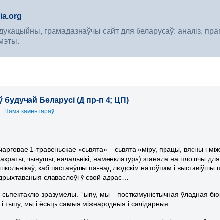
ia.org
укацыйны, грамадазнаўчы сайт для беларусаў: аналіз, прагноз
мэты.
ў будучай Беларусі (Д пр-п 4; ЦП)
|
Няма каментараў
чарговае 1-травеньскае «сьвята» – сьвята «міру, працы, вясны і м
ракраты, чынушы, начальнікі, наменклатура) зганяла на плошчы дл
і школьнікаў, каб пастаяўшы па-над людскім натоўпам і выставіўшы
дрыхтаваныя славаслоўі ў свой адрас…
а сьпектаклю зразумелы. Тыпу, мы – посткамуністычная ўладная бю
 і тыпу, мы і ёсьць самыя міжнародныя і салідарныя…