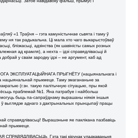
лідарнасьці. Затое навідавоку фальш, прымус і
ўляў «1 Траўня – гэта камуністычнае сьвята і таму ў
ему ня так радыкальна. Ці мала хто чаго выкарыстоўваў
ьці, блізкасьці, адзінства (як шавіністы самых розных
лежная ад крамля), а нехта – ідэі справядлівасьці й
добрай у сваім зародку ідэі – не аргумент, каб ад
ЙНОГА ЭКСПЛУАТАЦЫЙНАГА ПРЫГНЁТУ (нацыянальнага і
а па нацыянальнай прыкмеце. Таму змагананьне за
акратыю (г.зн. такую палітычную сітуацыю, пры якой
 ёсьць праблемай №1. Яна патрабуе і найбольш
я могуць быць па-сапраўднаму вырашаны ніякія іншыя
ю ў выглядзе аднаго з дактрынальных прынцыпаў працы
най справядлівасьці! Вырашэньне яе паклікана пазбавіць
ьнай прыкмеце.
АЯ СПРАВЯДЛІВАСЬЦЬ. Гэта такі кірунак уладкаваньня