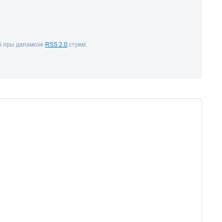
мі пры дапамозе
RSS 2.0
стужкі.