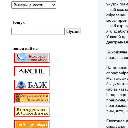
ўнутрыграм
– каб кожн
скіраванай
меры прынц
Пошук
– каб атры
яго асабіс
У сваёй пр
дактрына
Іншыя сайты
Зыходзячы 
працы, сац
Па-першае,
спрафаніра
Мы таксама
быць міжна
каб выказа
І, нарэшце
працоўны, 
праграміст,
яны, што, 
Скажонае а
скіраваная