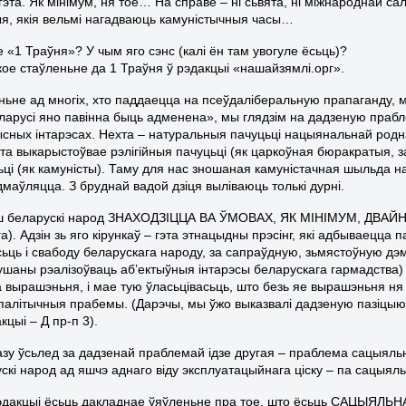
гэта. Як мінімум, ня тое… На справе – ні сьвята, ні міжнароднай са
я, якія вельмі нагадваюць камуністычныя часы…
 «1 Траўня»? У чым яго сэнс (калі ён там увогуле ёсьць)?
кое стаўленьне да 1 Траўня ў рэдакцыі «нашайзямлі.орг».
ньне ад многіх, хто паддаецца на псеўдаліберальную прапаганду, ма
ларусі яно павінна быць адменена», мы глядзім на дадзеную прабл
ысных інтарэсах. Нехта – натуральныя пачуцьці нацыянальнай роднас
та выкарыстоўвае рэлігійныя пачуцьці (як царкоўная бюракратыя, за
ці (як камуністы). Таму для нас зношаная камуністачная шыльда на 
маўляцца. З бруднай вадой дзіця выліваюць толькі дурні.
ш беларускі народ ЗНАХОДЗІЦЦА ВА ЎМОВАХ, ЯК МІНІМУМ, ДВА
а). Адзін зь яго кірункаў – гэта этнацыдны прэсінг, які адбываецц
ьць і свабоду беларускага народу, за сапраўдную, зьмястоўную дэм
шаны рэалізоўваць аб’ектыўныя інтарэсы беларускага гармадства)
а вырашэньня, і мае тую ўласьцівасьць, што безь яе вырашэньня н
палітычныя прабемы. (Дарэчы, мы ўжо выказвалі дадзеную пазіцы
цыі – Д пр-п 3).
азу ўсьлед за дадзенай праблемай ідзе другая – праблема сацыяль
скі народ ад яшчэ аднаго віду эксплуатацыйнага ціску – па сацыял
эдакцыі ёсьць дакладнае ўяўленьне пра тое, што ёсьць САЦЫЯЛЬН