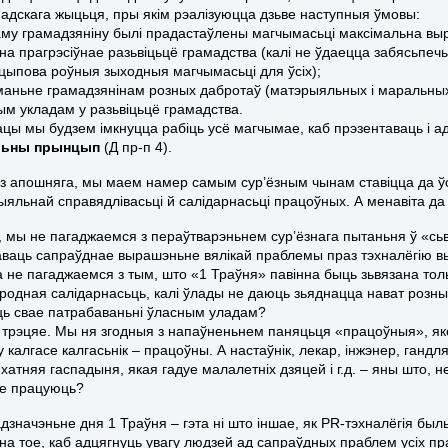
адскага жыцьця, пры якім рэалізуюцца дзьве наступныя ўмовы:
аму грамадзяніну былі прадастаўлены магчымасьці максімальна выра
 на прагрэсіўнае разьвіцьцё грамадства (калі не ўдаецца забясьпеч
ыпова роўныя зыходныя магчымасьці для ўсіх);
маньне грамадзянінам розных дабротаў (матэрыяльных і маральны
тым укладам у разьвіцьцё грамадства.
ацы мы будзем імкнуцца рабіць усё магчымае, каб прэзентаваць і 
льны прынцып
(Д пр-п 4).
з апошняга, мы маем намер самым сур’ёзным чынам ставіцца да ўсі
ыяльнай справядлівасьці й салідарнасьці працоўных. А менавіта да 
 мы не пагаджаемся з пераўтварэньнем сур’ёзнага пытаньня ў «сьв
ваць сапраўднае вырашэньне вялікай праблемы праз тэхналёгію вы
 не пагаджаемся з тым, што «1 Траўня» павінна быць зьвязана тол
родная салідарнасьць, калі ўлады не даюць зьяднацца нават розны
ць свае патрабаваньні ўласным уладам?
, трэцяе. Мы ня згодныя з напаўненьнем паняцьця «працоўныя», яко
у калгасе калгасьнік – працоўны. А настаўнік, лекар, інжэнер, ган
 хатняя гаспадыня, якая гадуе малалетніх дзяцей і г.д. – яны што, 
не працуюць?
дзначэньне дня 1 Траўня – гэта ні што іншае, як PR-тэхналёгія был
 на тое, каб адцягнуць увагу людзей ад сапраўдных праблем усіх пр