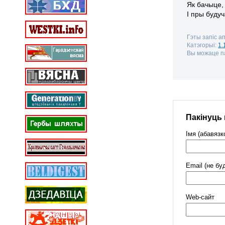
Як бачыце,
І пры буду
Гэты запіс а
Катэгорыі:
1.
Вы можаце па
Пакінуць
Імя (абавязк
Email (не бу
Web-cайт