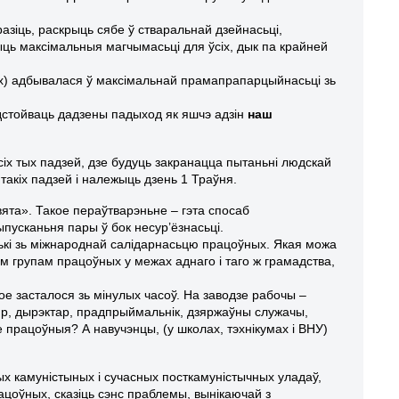
зіць, раскрыць сябе ў стваральнай дзейнасьці,
ыць максімальныя магчымасьці для ўсіх, дык па крайней
х) адбывалася ў максімальнай прамапрапарцыйнасьці зь
адстойваць дадзены падыход як яшчэ адзін
наш
х тых падзей, дзе будуць закранацца пытаньні людскай
такіх падзей і належыць дзень 1 Траўня.
ята». Такое пераўтварэньне – гэта спосаб
пусканьня пары ў бок несур’ёзнасьці.
ькі зь міжнароднай салідарнасьцю працоўных. Якая можа
м групам працоўных у межах аднаго і таго ж грамадства,
е засталося зь мінулых часоў. На заводзе рабочы –
дляр, дырэктар, прадпрыймальнік, дзяржаўны служачы,
не працоўныя? А навучэнцы, (у школах, тэхнікумах і ВНУ)
ых камуністыных і сучасных посткамуністычных уладаў,
ацоўных, сказіць сэнс праблемы, вынікаючай з