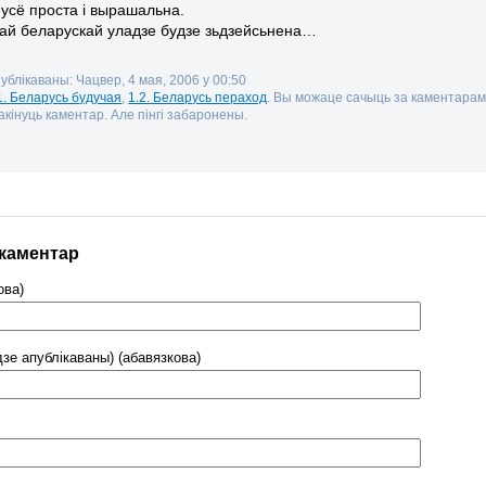
 усё проста і вырашальна.
чай беларускай уладзе будзе зьдзейсьнена…
публікаваны: Чацвер, 4 мая, 2006 у 00:50
1. Беларусь будучая
,
1.2. Беларусь пераход
. Вы можаце сачыць за каментара
кінуць каментар. Але пінгі забаронены.
 каментар
ова)
дзе апублікаваны) (абавязкова)