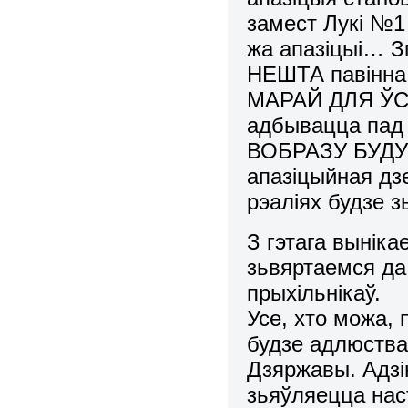
замест Лукі №1
жа апазіцыі… З
НЕШТА павінн
МАРАЙ ДЛЯ ЎСІХ
адбывацца пад
ВОБРАЗУ БУД
апазіцыйная дз
рэаліях будзе 
З гэтага выніка
зьвяртаемся да
прыхільнікаў.
Усе, хто можа,
будзе адлюства
Дзяржавы. Адзі
зьяўляецца нас