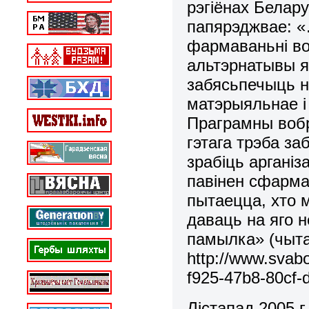
рэгіёнах Белар
папярэджвае: 
фармаваньні воб
альтэрнатывы я
забясьпечыць 
матэрыяльнае і
Праграмны вобр
гэтага трэба з
зрабіць арганіз
павінен сфарма
пытаецца, хто 
даваць на яго 
памылка» (чыт
http://www.svabo
f925-47b8-80cf-
Лістапад 2005 г