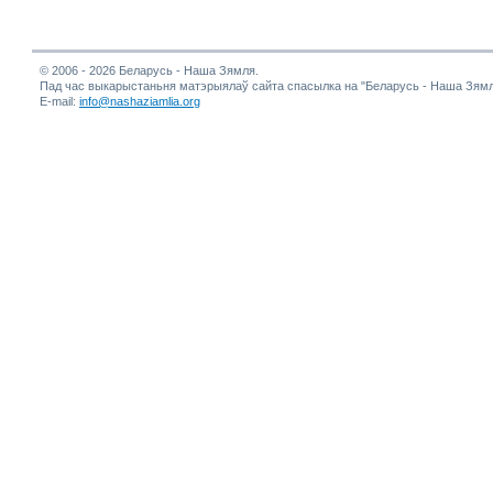
© 2006 - 2026 Беларусь - Наша Зямля.
Пад час выкарыстаньня матэрыялаў сайта спасылка на "Беларусь - Наша Зямл
E-mail:
info@nashaziamlia.org