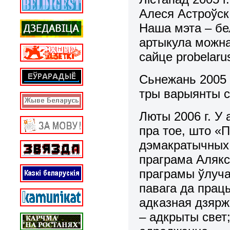
Алеся Астроўск
Наша мэта – бе
артыкула можна
сайце probelarus
Сьнежань 2005 г
тры варыянты 
Люты 2006 г. У
пра тое, што «
дэмакратычных
праграма Алякс
праграмы ўлуча
павага да працы
адказная дзярж
– адкрыты свет;