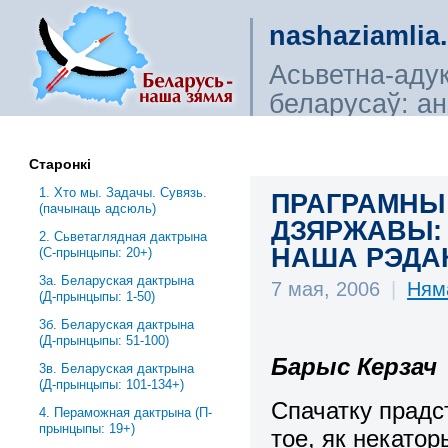
nashaziamlia
Асьветна-аду
беларусаў: ана
сьветагляды, і
Старонкі
1. Хто мы. Задачы. Сувязь.
ПРАГРАМНЫ
(пачынаць адсюль)
ДЗЯРЖАВЫ: 
2. Сьветаглядная дактрына
НАША РЭДАКЦ
(С-прынцыпы: 20+)
3a. Беларуская дактрына
7 мая, 2006
|
Ням
(Д-прынцыпы: 1-50)
3б. Беларуская дактрына
(Д-прынцыпы: 51-100)
Барыс Керзач
3в. Беларуская дактрына
(Д-прынцыпы: 101-134+)
Спачатку прад
4. Пераможная дактрына (П-
прынцыпы: 19+)
тое, як некатор