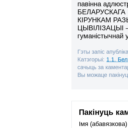
павінна адлю
БЕЛАРУСКАГА 
КІРУНКАМ РА
ЦЫВІЛІЗАЦЫІ – 
гуманістычнай 
Гэты запіс апублік
Катэгорыі:
1.1. Бе
сачыць за камент
Вы можаце пакінуц
Пакінуць ка
Імя (абавязкова)