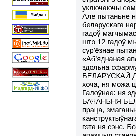
уключаючы сама
Але пытаньне на
беларускага нар
гадоў магчымас
што 12 гадоў мы
сур’ёзнае пытан
«Аб’яднаная ап
здольна сфар
БЕЛАРУСКАЙ ДЗ
хоча, ня можа ц
Галоўнае: ня зд
БАЧАНЬНЯ БЕЛ
праца, змаганьн
канструктыўнага
гэта ня сэнс. Б
апазіцыя стано