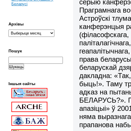
серыю канферэ
Беларусі
Праграмнага во
Астроўскі тлум
Архівы
канферэнцыя ра
(філасофскага, 
паліталагічнага
геапалітычнага,
Пошук
права беларусы
беларускай дзя
дакладна: «Так
быць!». Таму тр
Іншыя сайты
адказ на пыта
БЕЛАРУСЬ?». П
апазіцыі» ў 200
няма выразнага
прапанова набы