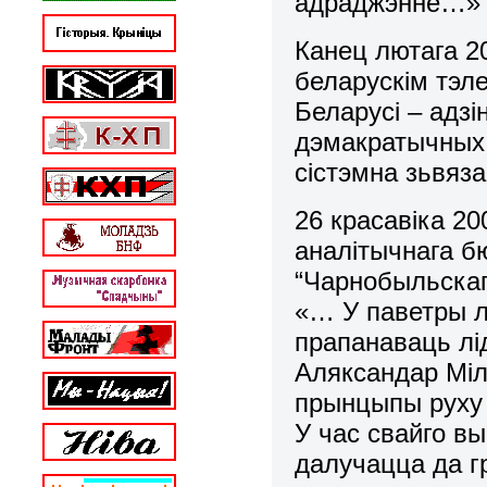
адраджэнне…»
Канец лютага 20
беларускім тэле
Беларусі – адзі
дэмакратычных 
сістэмна зьвяз
26 красавіка 20
аналітычнага 
“Чарнобыльскаг
«… У паветры л
прапанаваць лі
Аляксандар Міл
прынцыпы руху 
У час свайго вы
далучацца да г