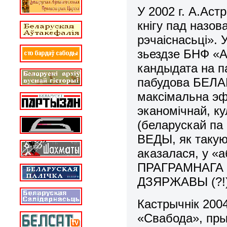
У 2002 г. А.Аст
кнігу пад назо
рэчаіснасьці». У
зьездзе БНФ «А
кандыдата на п
пабудова БЕЛ
максімальна эф
эканомічнай, к
(беларускай па
ВЕДЫ, як такую
аказалася, у «
ПРАГРАМНАГА
ДЗЯРЖАВЫ (?!)
Кастрычнік 2004
«Свабода», пры