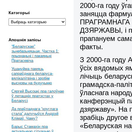
2000-га году ўг
заняцца фарму
Катэгорыі
ПРАГРАМНАГА
ДЗЯРЖАВЫ, і пра
прапануем сама
Апошнія запісы
факты.
“Беларускае”
зьнебазьняцьце. Частка 1:
прызнаньні і пакаяньні
З 2000-га году 
Пратасевіча
ўсіх вядомых ям
Ушануйма памяць
сапраўднага беларуса-
лічыць беларуск
вялікалітвіна і зробім
грамадска-палі
высновы на будучыню
ўласнага народ
Сяргей Высоцкі пра галоўнае
ў леташніх пратэстах у
канферэнцый п
Беларусі
дзяржаву». На п
Да праўладнага “круглага
стала” далучыўся Андрэй
зрабіць другое
Клімаў. Чаму?
«Беларуская на
Барыс Стамахін пра
актуальную сітуацыю ў