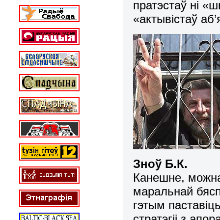
пратэстаў ні «ш
«актывістаў аб’
Зноў Б.К.
Канешне, можна
маральнай бясп
гэтым паставіць
стратэгіі з апо