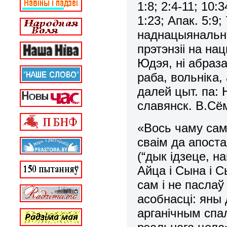
1:8; 2:4-11; 10:
1:23; Апак. 5:9;
наднацыянальны
прэтэнзіі на на
Юдэя, нi абраза
раба, вольнiка, 
далей цыт. па: 
славянск. В.Сёму
«Вось чаму сам
сваiм да апоста
(“дык iдзеце, н
Айца i Сына i С
сам i не паслаў
асобнасцi: яны 
арганiчным спал