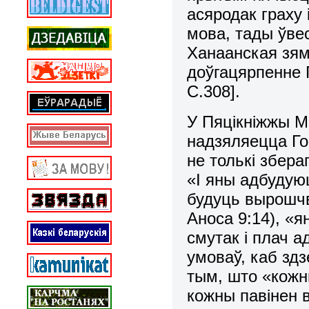
асяродак граху 
мова, тады ўве
Ханаанская зям
доўгацярпенне 
С.308].
У Пяцiкнiжжы М
надзяляецца Го
не толькi збера
«І яны адбудуюц
будуць вырошчвац
Аноса 9:14), «
смутак i плач ад
умоваў, каб здз
тым, што «кожн
кожны павiнен в