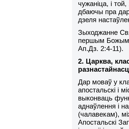
чужаніца, і той
дбаючы пра дар
дзеля настаўлен
Зыходжанне Свя
першым Божым 
Ап.Дз. 2:4-11).
2. Царква, кла
разнастайнас
Дар моваў у кл
апостальскi i м
выконваць функ
аднаўлення i н
(чалавекам), мi
Апостальскi З