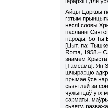
iерархii i для 
Айцы Царквы пад
гэтым прынцыпам
неслi словы Хры
пасланнi Свято
народы, бо Ты Б
[Цыт. па: Тышк
Roma, 1958.– C.
знамем Хрыста с
[Тамсама]. Ян 
шчырасцю адкры
прымае ўсе нар
сьвятлей за сонц
чужынцаў у iх м
сарматы, маўры
сьвету, разваж