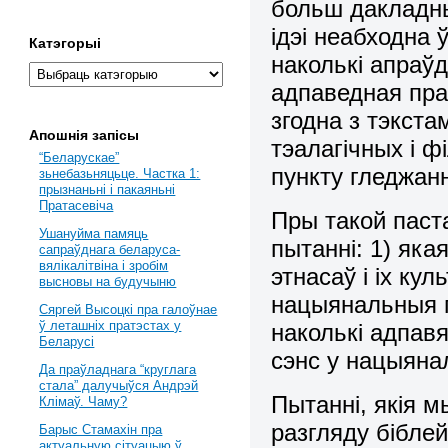
больш дакладны
ідэі неабходна 
Катэгорыі
наколькі апраў
адпаведная прац
згодна з тэкста
Апошнія запісы
тэалагічных і ф
“Беларускае”
пункту гледжан
зьнебазьняцьце. Частка 1:
прызнаньні і пакаяньні
Пратасевіча
Пры такой паст
Ушануйма памяць
пытаннi: 1) яка
сапраўднага беларуса-
вялікалітвіна і зробім
этнасаў i іх ку
высновы на будучыню
нацыянальныя 
Сяргей Высоцкі пра галоўнае
ў леташніх пратэстах у
наколькi адпав
Беларусі
сэнс у нацыяна
Да праўладнага “круглага
стала” далучыўся Андрэй
Пытаннi, якiя м
Клімаў. Чаму?
разгляду бiблей
Барыс Стамахін пра
актуальную сітуацыю ў