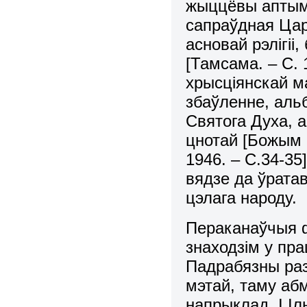
жыццёвы аптымi
сапраўдная Цар
асновай рэлiгii
[Тамсама. – С.
хрысцiянскай м
збаўленне, аль
Святога Духа, 
цнотай [Божым 
1946. – С.34-35
вядзе да ўратав
цэлага народу.
Пераканаўчыя ф
знаходзiм у пра
Падрабязны раз
мэтай, таму аб
напрыклад, І.I