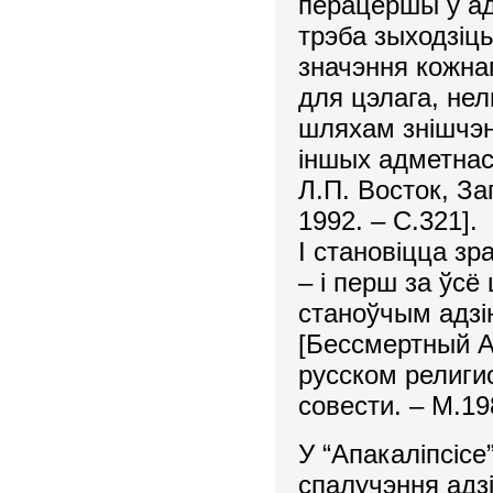
перацёршы ў ад
трэба зыходзіць
значэння кожнаг
для цэлага, не
шляхам знішчэн
іншых адметнас
Л.П. Восток, За
1992. – С.321].
I становiцца з
– i перш за ўсё
станоўчым адзi
[Бессмертный А
русском религио
совести. – М.198
У “Апакаліпсіс
спалучэння адз