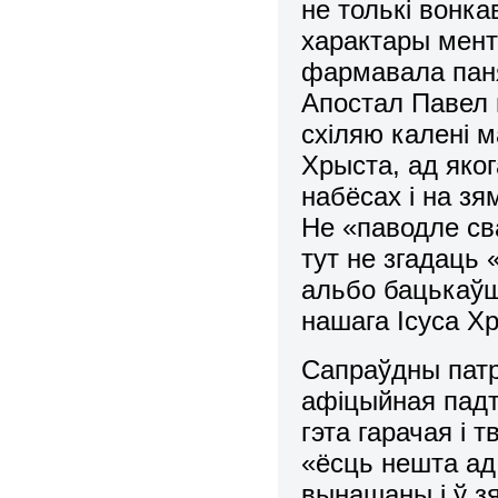
не толькі вонка
характары мент
фармавала паня
Апостал Павел н
схіляю калені 
Хрыста, ад яко
набёсах і на зя
Не «паводле сва
тут не згадаць 
альбо бацькаўш
нашага Ісуса Х
Сапраўдны патр
афіцыйная пад
гэта гарачая і 
«ёсць нешта ад
вынашаны і ў з