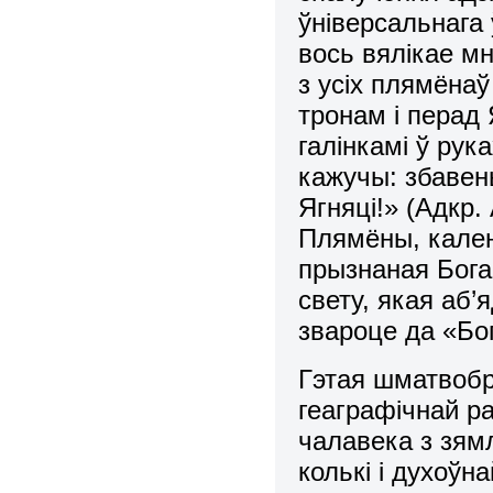
ўніверсальнага 
вось вялiкае мн
з усiх плямёнаў
тронам i перад
галiнкамi ў рука
кажучы: збавень
Ягняцi!» (Адкр. 
Плямёны, калені
прызнаная Бог
свету, якая аб’
звароце да «Бо
Гэтая шматвобр
геаграфічнай р
чалавека з зям
колькі і духоўн