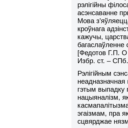
рэлiгiйны фiлос
асэнсаванне п
Мова з’яўляецца
кроўнага адзінс
кажучы, царств
багаслаўленне с
[Федотов Г.П. О
Избр. ст. – СПб.
Рэлігійным сэнс
неадназначная 
гэтым выпадку г
нацыяналізм, як
касмапалітызм
эгаізмам, пра я
сцвярджае нязм