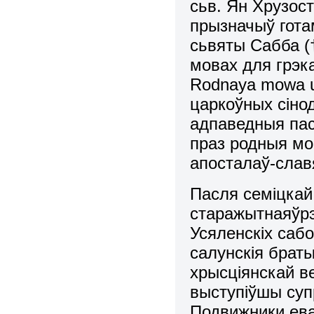
сьв. Ян Хрузост
прызначыў гота
сьвяты Сабба (
мовах для грэка
Rodnaya mowa u 
царкоўных сінод
адпаведныя пас
праз родныя мо
апосталаў-слав
Пасля семiцкай 
старажытнаяўрэ
Усяленскiх сабо
салунскiя брат
хрысцiянскай ве
выступiўшы супр
Подвижники ева