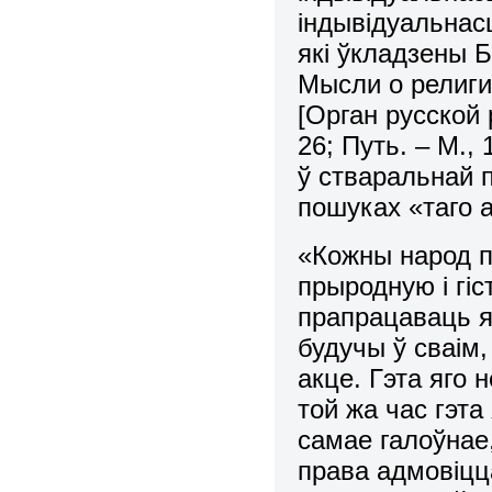
індывідуальнасц
які ўкладзены 
Мысли о религи
[Орган русской
26; Путь. – М., 
ў стваральнай п
пошуках «таго 
«Кожны народ п
прыродную і гі
прапрацаваць я
будучы ў сваім
акце. Гэта яго 
той жа час гэта
самае галоўнае,
права адмовіцца