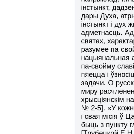
iнстынкт, дадзен
дары Духа, атр
iнстынкт i дух
адметнасць. Ад
святах, характ
разумее па-сво
нацыянальная а
па-свойму славi
пяецца і ўзнос
задачи. О русс
миру расчленени
хрысціянскім на
№ 2-5]. «У кожн
і свая місія ў 
быць з пункту г
[Трубецкой Е.Н