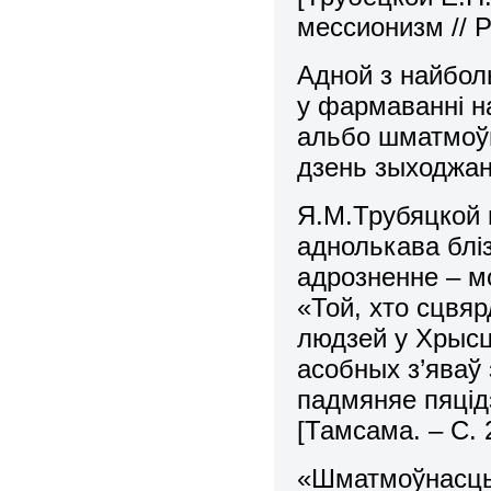
мессионизм // Р
Адной з найбол
у фармаваннi н
альбо шматмоўн
дзень зыходжан
Я.М.Трубяцкой 
аднолькава бліз
адрозненне – м
«Той, хто сцвя
людзей у Хрысц
асобных з’яваў
падмяняе пяцід
[Тамсама. – С. 
«Шматмоўнасць 