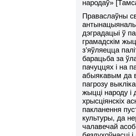
народаў» [Тамса
Праваслаўны св
антынацыянальн
дэградацыі ў па
грамадскім жыцц
з’яўляецца пал
барацьба за ўл
пачуццях і на 
абыякавым да 
пагрозу выклік
жыцці народу і 
хрысціянскіх а
пакланення пус
культуры, да н
чалавечай асоб
бездухоўнасці 