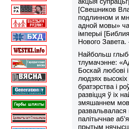
акцыя супрацьг
[Свешников Вла
подлинном и мн
адной мовы» ча
iмперыі [Библи
Нового Завета. 
Найбольш глыбо
тлумачэнне: «А
Боскай любовi 
людзях высокiх
братэрства i ро
развiцця ў іх н
змяшаннем мова
развальвалася 
палітычнае аб’я
прытым нячысці