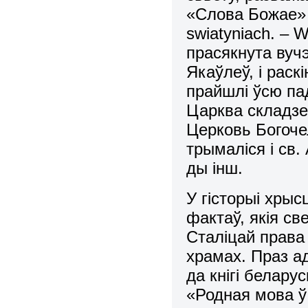
«Слова Божае» 
swiatyniach. – W
прасякнута вуч
Якаўлеў, i раск
прайшлi ўсю па
Царква складзе
Церковь Богоче
трымаліся i св.
ды iнш.
У гiсторыi хры
фактаў, якiя с
Сталiцай права
храмах. Праз а
да кнiгi белару
«Родная мова ў