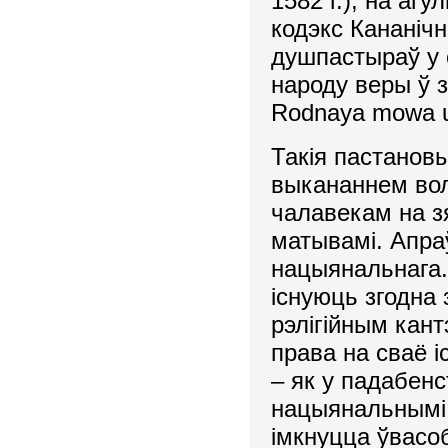
1582 г.), на аг
кодэкс Кананiчн
душпастыраў у 
народу веры ў з
Rodnaya mowa u s
Такiя пастановы
выкананнем вол
чалавекам на з
матывамi. Апраў
нацыянальнага. 
iснуюць згодна
рэлiгiйным кан
права на сваё i
– як у падабенст
нацыянальнымi п
iмкнуцца ўвасоб