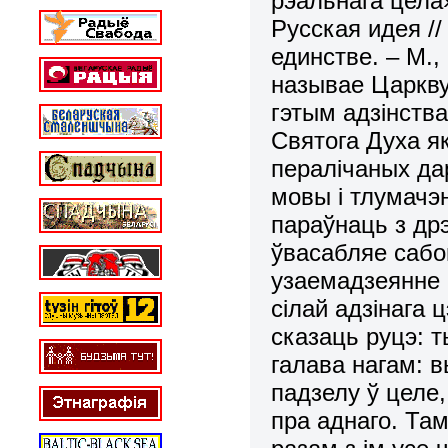
рэальнага цела
Русская идея /
единстве. – М.,
называе Царкву
гэтым адзінств
Святога Духа я
пералiчаных да
мовы і тлумачэ
параўнаць з дрэ
ўвасабляе сабо
узаемадзеянне 
сiлай адзiнага 
сказаць руцэ: 
галава нагам: 
падзелу ў целе,
пра аднаго. Там