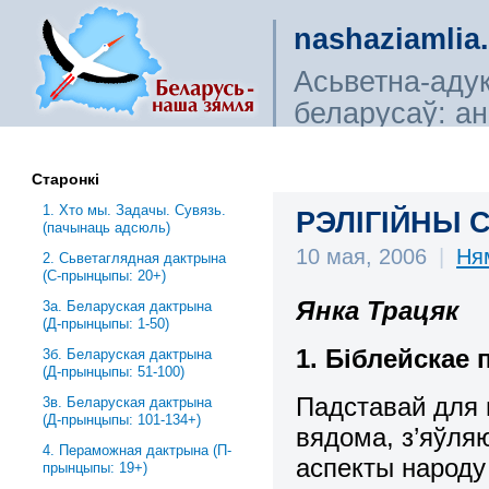
nashaziamlia
Асьветна-аду
беларусаў: ана
сьветагляды, і
Старонкі
1. Хто мы. Задачы. Сувязь.
РЭЛIГIЙНЫ 
(пачынаць адсюль)
10 мая, 2006
|
Ня
2. Сьветаглядная дактрына
(С-прынцыпы: 20+)
Янка Трацяк
3a. Беларуская дактрына
(Д-прынцыпы: 1-50)
1. Бiблейскае
3б. Беларуская дактрына
(Д-прынцыпы: 51-100)
Падставай для 
3в. Беларуская дактрына
(Д-прынцыпы: 101-134+)
вядома, з’яўля
4. Пераможная дактрына (П-
аспекты народу 
прынцыпы: 19+)