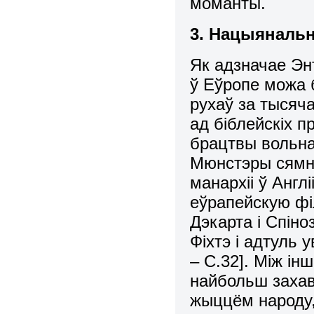
моманты.
3. Нацыянальн
Як адзначае Эн
ў Еўропе можа 
рухаў за тысяч
ад бiблейскiх п
брацтвы вольна
Мюнстэры сямна
манархii ў Англ
еўрапейскую фi
Дэкарта i Спiно
Фiхтэ i адтуль
– С.32]. Мiж i
найбольш захав
жыццём народу,