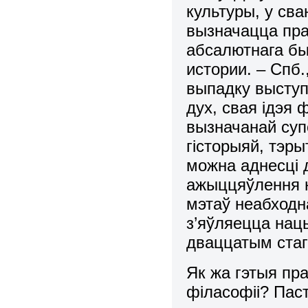
культуры, у сва
вызначацца пра
абсалютнага бы
истории. – Спб.
выпадку выступ
дух, свая ідэя
вызначанай суп
гiсторыяй, тэры
можна аднесцi 
ажыццяўлення н
мэтаў неабходн
з’яўляецца нац
дваццатым стаг
Як жа гэтыя пра
фiласофii? Па