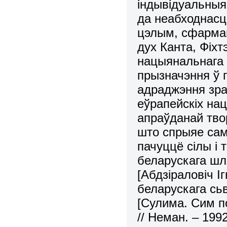
iндывiдуальныя 
да неабходнасц
цэлым, сфармав
дух Канта, Фiхтэ
нацыянальнага 
прызначэння ў 
адраджэння зра
еўрапейскіх нац
апраўданай тво
што спрыяе сам
пачуццё сiлы i 
беларускага шля
[Абдзіраловіч 
беларускага сьв
[Сулима. Сим п
// Неман. – 199