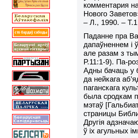
комментария на
Нового Заветов»
– Л., 1990. – Т.1
Паданне пра Ва
дапаўненнем i 
але разам з тым
Р.11:1-9). Па-р
Адны бачаць у 
да нейкага аб’я
паганскага куль
была сродкам п
мэтаў [Гальбиа
страницы Библии
Другія адзнача
ў iх агульных i