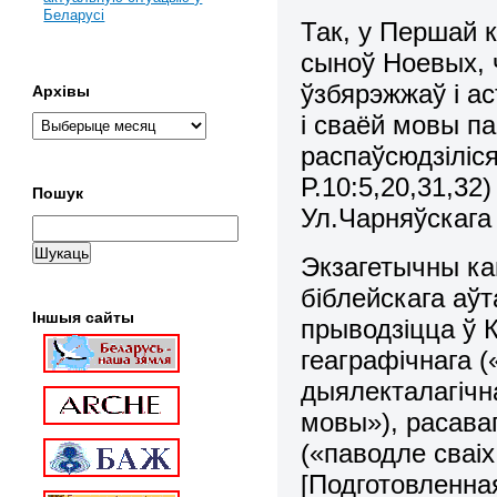
Беларусі
Так, у Першай к
сыноў Ноевых, 
ўзбярэжжаў i ас
Архівы
i сваёй мовы па
распаўсюдзiлiся
Р.10:5,20,31,32)
Пошук
Ул.Чарняўскага М
Экзагетычны ка
бiблейскага аў
Іншыя сайты
прыводзiцца ў К
геаграфiчнага (
дыялекталагічна
мовы»), расава
(«паводле сваi
[Подготовленна