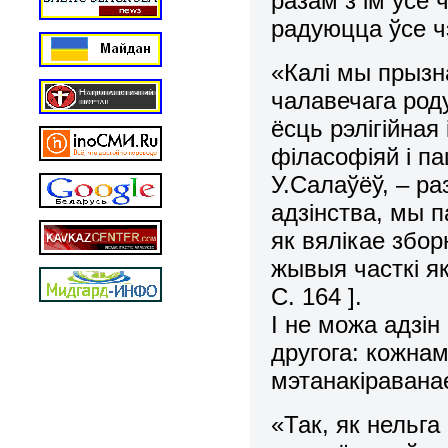
разам з ім усе 
радуюцца ўсе чэ
«Калі мы прызн
чалавечага роду
ёсць рэлігійная
філасофіяй і п
У.Салаўёў, – р
адзінства, мы 
як вялікае збо
жывыя часткі я
С. 164 ].
І не можа адзі
другога: кожнам
мэтанакіравана
«Так, як нельга