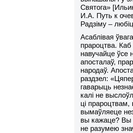
Святога» [Ильи
И.А. Путь к оче
Радзіму – любі
Асаблiвая ўваг
прароцтва. Каб 
навучайце ўсе н
апосталаў, пра
народаў. Апост
раздзел: «Цяпер
гаварыць незна
калі не выслоў
ці прароцтвам, 
вымаўляеце нез
вы кажаце? Вы 
не разумею знач