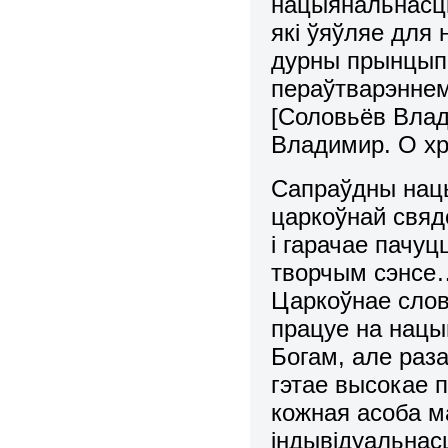
нацыянальнасці
які ўяўляе для 
дурны прынцып,
пераўтварэннем 
[Соловьёв Влад
Владимир. О хри
Сапраўдны нацы
царкоўнай свядо
і гарачае пачуц
творчым сэнсе… 
Царкоўнае слова
працуе на нацыю
Богам, але раза
гэтае высокае п
кожная асоба м
індывідуальнасц