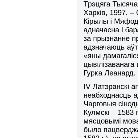
Трэцяга Тысяча
Харків, 1997. –
Кiрылы i Мяфодз
адначасна i ба
за прызнанне п
адзначаюць аўт
«яны дамагалiс
цывiлiзаванага 
Гурка Леанард.
IV Латэранскi а
неабходнасць а
Чарговыя сіноды 
Кулмскi – 1583 
мясцовымi мов
было пацверджа