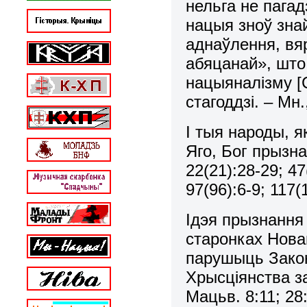
нельга не пагад
нацыя зноў зна
аднаўлення, вя
абяцанай», што
нацыяналiзму [
стагоддзі. – Мн.
I тыя народы, я
Яго, Бог прызна
22(21):28-29; 47
97(96):6-9; 117(1
Iдэя прызнання 
старонках Нова
парушыць Закон,
Хрысцiянства за
Мацьв. 8:11; 28: