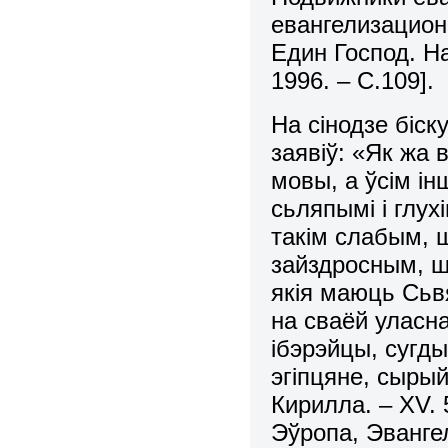
евангелизацион
Един Господ. На
1996. – С.109].
На сiнодзе бiск
заявiў: «Як жа
мовы, а ўсiм i
сьляпымi i глух
такiм слабым, ш
зайздросным, ш
якiя маюць Сьв
на сваёй уласна
iбэрэйцы, сугды
эгiпцяне, сыры
Кирилла. – ХV. 
Эўропа, Эванге