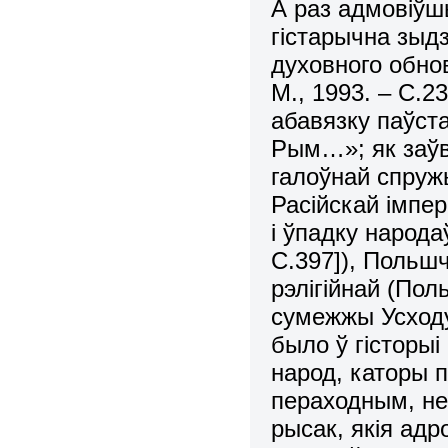
А раз адмовіўшы
гістарычна зыдз
духовного обнов
М., 1993. – С.2
абавязку паўста
Рым…»; як заўв
галоўнай спруж
Расійскай імпер
і ўпадку народа
С.397]), Польш
рэлігійнай (По
сумежжы Усходу
было ў гісторы
народ, каторы 
пераходным, не
рысак, якія адр