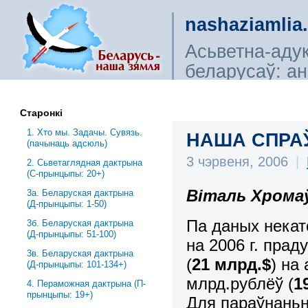
nashaziamlia
Асьветна-аду
беларусаў: ана
сьветагляды, і
Старонкі
1. Хто мы. Задачы. Сувязь.
НАША СПРА
(пачынаць адсюль)
3 чэрвеня, 2006
|
2. Сьветаглядная дактрына
(С-прынцыпы: 20+)
Віталь Хромаў
3a. Беларуская дактрына
(Д-прынцыпы: 1-50)
Па даных некат
3б. Беларуская дактрына
(Д-прынцыпы: 51-100)
на 2006 г. пра
3в. Беларуская дактрына
(
21 млрд.$
) на
(Д-прынцыпы: 101-134+)
млрд.рублёў (
1
4. Пераможная дактрына (П-
прынцыпы: 19+)
Для параўнаньн