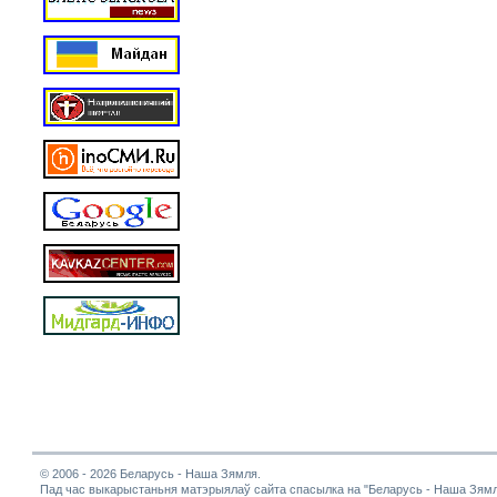
© 2006 - 2026 Беларусь - Наша Зямля.
Пад час выкарыстаньня матэрыялаў сайта спасылка на "Беларусь - Наша Зямл