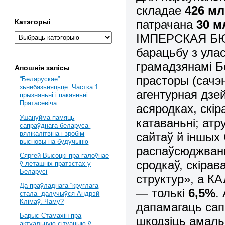
складае
426 мл
патрачана
30 м
Катэгорыі
ІМПЕРСКАЯ БЮР
барацьбу з ула
грамадзянамі Б
Апошнія запісы
прасторы (сачэ
“Беларускае”
зьнебазьняцьце. Частка 1:
агентурная дзе
прызнаньні і пакаяньні
Пратасевіча
асяродках, скір
Ушануйма памяць
катаваньні; атр
сапраўднага беларуса-
вялікалітвіна і зробім
сайтаў й іншых
высновы на будучыню
распаўсюджваньн
Сяргей Высоцкі пра галоўнае
сродкаў, скірав
ў леташніх пратэстах у
Беларусі
структур», а
Да праўладнага “круглага
— толькі
6,5%
.
стала” далучыўся Андрэй
Клімаў. Чаму?
дапамагаць сап
Барыс Стамахін пра
шкодзіць амаль 
актуальную сітуацыю ў