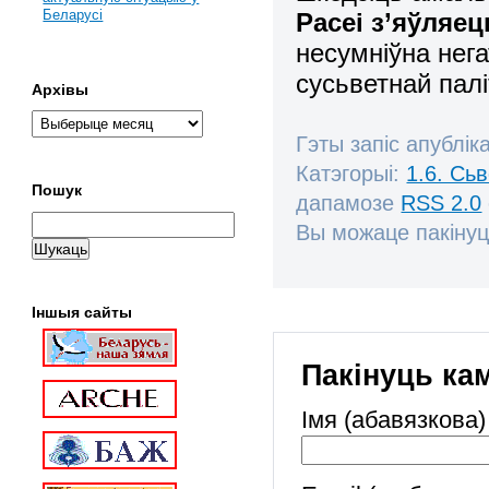
Беларусі
Расеі з’яўляе
несумніўна нега
сусьветнай па
Архівы
Гэты запіс апублік
Катэгорыі:
1.6. Сь
Пошук
дапамозе
RSS 2.0
Вы можаце пакінуц
Іншыя сайты
Пакінуць ка
Імя (абавязкова)