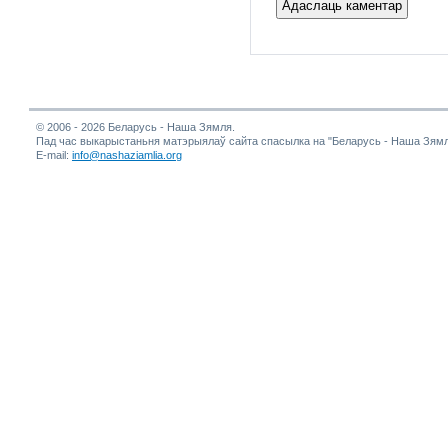
© 2006 - 2026 Беларусь - Наша Зямля.
Пад час выкарыстаньня матэрыялаў сайта спасылка на "Беларусь - Наша Зямл
E-mail:
info@nashaziamlia.org