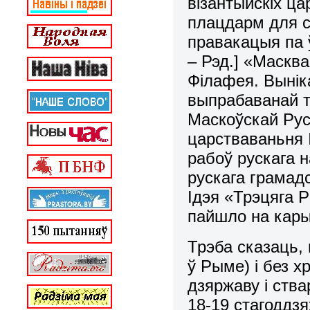
візантыйскіх ца
плацдарм для св
правакацыя па 
– Рэд.] «Масква
Філафея. Вынік
выпрабаванай т
Маскоўскай Русі
царстваваньня І
рабоў рускага н
рускага грамад
Ідэя «Трэцяга 
пайшло на карыс
Трэба сказаць, 
ў Рыме) і без 
дзяржаву і ства
18-19 стагоддзя