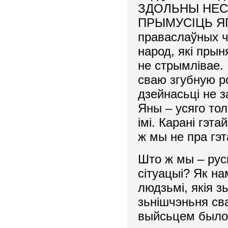
ЗДОЛЬНЫ НЕС
ПРЫМУСІЦЬ Я
праваслаўных ч
народ, які прын
не стрымлівае.
сваю згубную ро
дзейнасьці не 
Яны – усяго тол
імі. Карані гэт
ж мы не пра гэ
Што ж мы – руск
сітуацыі? Як на
людзьмі, якія 
зьнішчэньня св
выйсьцем было