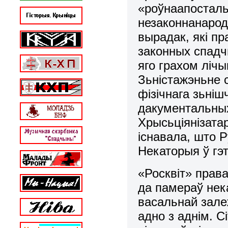
«роўнаапосталь
незаконнанародж
вырадак, які пр
законных спадч
яго грахом ліч
Зьністажэньне 
фізічнага зьніш
дакументальных
Хрысьціянізатар
існавала, што Р
Некаторыя ў гэ
«Росквіт» права
да памераў нека
васальнай залеж
адно з аднім. 