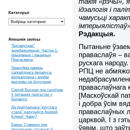
такія «рэчы», 
ідэалогія і па
Катэгорыі
чамусьці харак
імперыялістаў»
Рэдакцыя.
Апошнія запісы
Пытаньне ўзаем
“Беларускае”
зьнебазьняцьце. Частка 1:
праваслаўя – в
прызнаньні і пакаяньні
Пратасевіча
рускага народу
Ушануйма памяць
РПЦ не абмяжо
сапраўднага беларуса-
вялікалітвіна і зробім
недабрасумлен
высновы на будучыню
праваслаўнага 
Сяргей Высоцкі пра галоўнае
[Маскоўскай пат
ў леташніх пратэстах у
Беларусі
і добра ўсім вя
Да праўладнага “круглага
праваслаўных л
стала” далучыўся Андрэй
Клімаў. Чаму?
царквой. І з г
Барыс Стамахін пра
ўявім, што заўт
актуальную сітуацыю ў