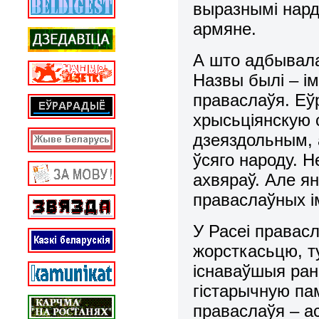
выразнымі нард
армяне.
А што адбывала
Назвы былі – і
праваслаўя. Еў
хрысьціянскую 
дзеяздольным, 
ўсяго народу. Н
ахвяраў. Але я
праваслаўных і
У Расеі правас
жорсткасьцю, т
існаваўшыя ране
гістарычную па
праваслаўя – ас