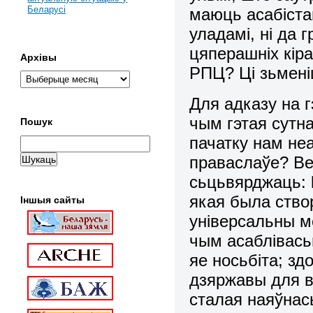
Беларусі
маюць асабіста
уладамі, ні да
цяперашніх кіра
Архівы
РПЦ? Ці зьмені
Для адказу на 
чым гэтая сутна
Пошук
пачатку нам не
праваслаўе? Ве
сьцьвярджаць:
якая была ство
Іншыя сайты
універсальны м
чым асаблівасьц
яе носьбіта; зд
дзяржавы для 
сталая наяўнась