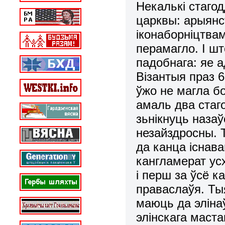
Некалькі стаго
царквы: арыянс
іконаборніцтва
перамагло. І шт
падобнага: яе 
Візантыя праз 6
ўжо не магла б
амаль два стаго
зьнікнуць наза
незайздросны. Т
да канца існава
кангламерат ус
і перш за ўсё к
праваслаўя. Ты
маюць да эліна
элінскага маст