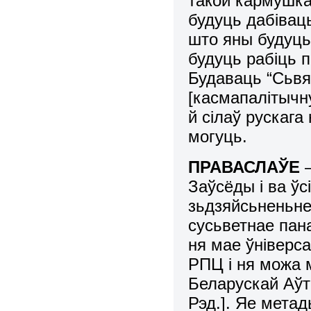
такой кармушкай
будуць дабівац
што яны будуць
будуць рабіць 
Будаваць “Сьвя
[касмапалітычну
й сілаў рускага
могуць.
ПРАВАСЛАЎЕ
Заўсёды і ва ўс
зьдзяйсьненьне
сусьветнае пана
ня мае ўніверс
РПЦ і ня можа 
Беларускай Аў
Рэд.]. Яе мет