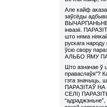
Але кайф аказа
заўсёды адбыва
ВЫЧАРПАНЬНЕ А
інвазіі. ПАРА
што няма ніяка
рускага народу
ўсю свору пара
АЛЬБО ЯМУ П
Што азначае ў 
праваслаўя”? К
гэта значыць,
ПАРАЗІТАЎ НА
СЕЛІ) ПАРАЗІТЫ
“адраджэньне”,