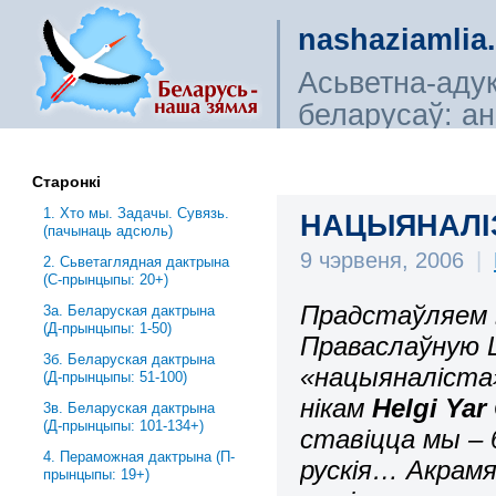
nashaziamlia
Асьветна-аду
беларусаў: ана
сьветагляды, і
Старонкі
1. Хто мы. Задачы. Сувязь.
НАЦЫЯНАЛІЗ
(пачынаць адсюль)
9 чэрвеня, 2006
|
2. Сьветаглядная дактрына
(С-прынцыпы: 20+)
Прадстаўляем 
3a. Беларуская дактрына
(Д-прынцыпы: 1-50)
Праваслаўную Ц
3б. Беларуская дактрына
«нацыяналіста»
(Д-прынцыпы: 51-100)
нікам
Helgi Yar
3в. Беларуская дактрына
(Д-прынцыпы: 101-134+)
ставіцца мы – 
4. Пераможная дактрына (П-
рускія… Акрам
прынцыпы: 19+)