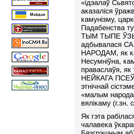
«ідэалаў Сьвято
аказаліся ўраж
камунізму, цар
Падабенства ту
ТЫМ ТЫПЕ ЎЗЬ
адбывалася 
НАРОДАМ, як ка
Несумніўна, ка
праваслаўя, як
НЕЙКАГА ПСЕЎ
этнічнай сістэм
«малым народам
вялікаму (г.зн. 
Як гэта рабіла
чалавека ўка
Бязгрэшным аб’я