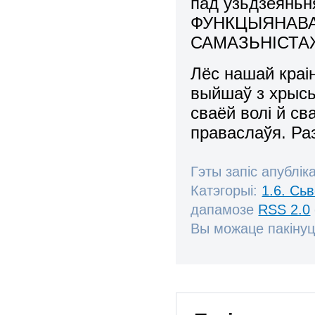
пад узьдзеянь
ФУНКЦЫЯНАВА
САМАЗЬНІСТА
Лёс нашай краін
выйшаў з хрысь
сваёй волі й с
праваслаўя. Ра
Гэты запіс апублік
Катэгорыі:
1.6. Сь
дапамозе
RSS 2.0
Вы можаце пакінуц