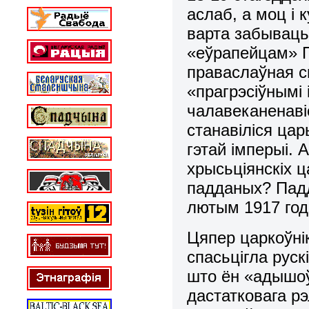
аслаб, а моц і 
варта забываць
«еўрапейцам» П
праваслаўная с
«прагрэсіўнымі 
чалавеканенаві
станавіліся цар
гэтай імперыі.
хрысьціянскіх 
падданых? Падд
лютым 1917 год
Цяпер царкоўні
спасьцігла руск
што ён «адышоў»
дастатковага рэ