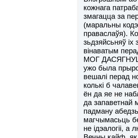
кожнага патраб
змагацца за пе
(маральны кодэ
праваслаўя). Ко
зьдзяйсьняў іх 
вінаватым пера
МОГ ДАСЯГНУЦ
ужо была прырод
вешалі перад н
колькі б чалаве
ён да яе не наб
да запаветнай 
падману абедзьв
магчымасьць бе
не ідэалогіі, а 
Вечны кайф, як