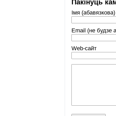
Пакінуць ка
Імя (абавязкова)
Email (не будзе 
Web-cайт