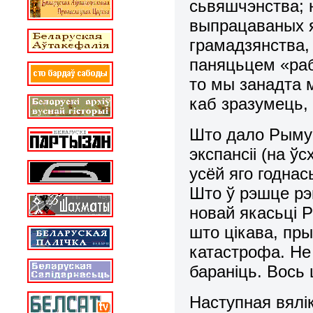
сьвяшчэнства; 
выпрацаваных я
грамадзянства,
паняцьцем «раб
то мы занадта 
каб зразумець,
Што дало Рыму 
экспансіі (на ў
усёй яго годна
Што ў рэшце рэ
новай якасьці Р
што цікава, пр
катастрофа. Не 
бараніць. Вось
Наступная вялі