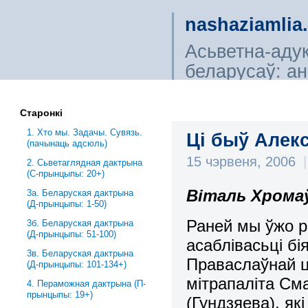
nashaziamlia
Асьветна-аду
беларусаў: ана
сьветагляды, і
Старонкі
1. Хто мы. Задачы. Сувязь.
Ці быў Алек
(пачынаць адсюль)
15 чэрвеня, 2006
|
2. Сьветаглядная дактрына
(С-прынцыпы: 20+)
Віталь Хрома
3a. Беларуская дактрына
(Д-прынцыпы: 1-50)
Раней мы ўжо р
3б. Беларуская дактрына
(Д-прынцыпы: 51-100)
асаблівасьці бі
3в. Беларуская дактрына
Праваслаўнай ц
(Д-прынцыпы: 101-134+)
мітрапаліта Сма
4. Пераможная дактрына (П-
прынцыпы: 19+)
(Гундзяева), я