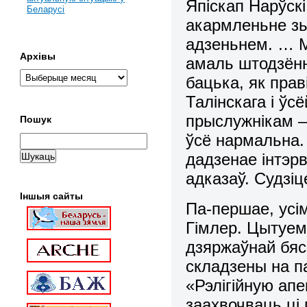
Япіскап Нарўск
Беларусі
акармленьне зь
адзеньнем. … М
Архівы
амаль штодзён
бацька, як прав
Талінскага і ўс
прыслужнікам –
Пошук
ўсё нармальна.
дадзенае інтэр
адказаў. Судзіц
Іншыя сайты
Па-першае, усі
Гімлер. Цытуем
дзяржаўнай бяс
складзены на п
«Рэлігійную ап
заахвочваць ці