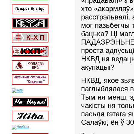
«працавалі» з 
хто «акармляў»
расстрэльвалі,
мог пазьбегчы 
бацька? Ці маг
ПАДАЗРЭНЬНЕ ў 
проста адпусьці
НКВД ня ведаць
акупацыі?
НКВД, якое зьяв
паглыблялася в
Тым ня менш, з
чакісты ня толь
пасьля гэтага я
Салаўкі, ён ў 3