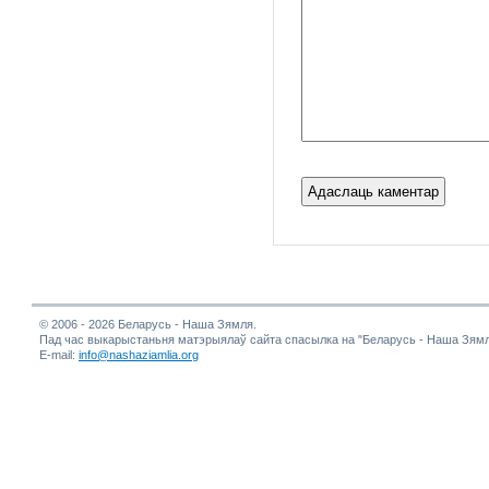
© 2006 - 2026 Беларусь - Наша Зямля.
Пад час выкарыстаньня матэрыялаў сайта спасылка на "Беларусь - Наша Зямл
E-mail:
info@nashaziamlia.org