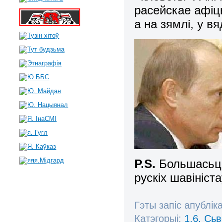
расейскае афіц
а на зямлі, у 
P.S.
Большасьць
рускіх шавіністаў
Гэты запіс апублік
Катэгорыі:
1.6. Сь