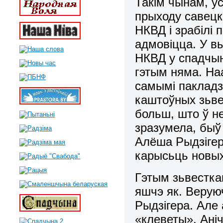
Такім чынам, у
прыходу савецкі
НКВД і зрабілі 
адмовіцца. У в
НКВД у спадчыну
гэтым няма. Наа
самымі пакладз
каштоўных зьве
больш, што ў не
зразумела, быў
Алёша Рыдзіге
карысьць новых
Гэтым зьвестка
яшчэ як. Веруюч
Рыдзігера. Але
«клеветы». Ані