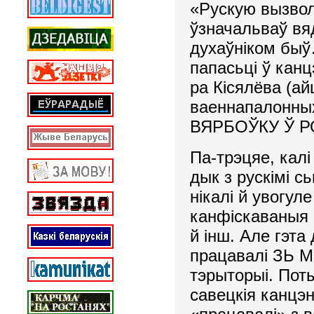
«Рускую вызво
ўзначальваў вя
духаўніком быў
папасьці ў кан
ра Кісялёва (а
ваеннапалонных
ВЯРБОЎКУ Ў Р
Па-трэцяе, кал
дык з рускімі с
нікалі й увогул
канфіскаваныя 
й інш. Але гэта
працавалі ЗЬ 
тэрыторыі. Пот
савецкія канцэ