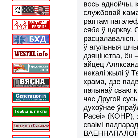
вось аднойчы, к
службовай кам
раптам патэлеф
сябе ў царкву. 
расцалаваліся… 
ў агульныя шчы
дзяцінства, ён 
айцец Аляксандр
некалі жылі ў Т
храма, дзе пад
пачынаў сваю к
час Другой сус
духоўнае ўпраў
Расеі» (КОНР), 
сваімі падпара
ВАЕННАПАЛОН