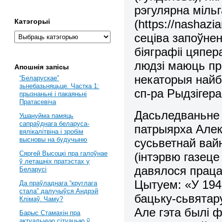
рэгулярна мільг
(https://nashazi
Катэгорыі
сеціва запоўне
біяграфіі цяпер
людзі маюць пр
Апошнія запісы
некаторыя найб
“Беларускае”
зьнебазьняцьце. Частка 1:
сп-ра Рыдзігера
прызнаньні і пакаяньні
Пратасевіча
Дасьледваньне 
Ушануйма памяць
сапраўднага беларуса-
патрыярха Алекс
вялікалітвіна і зробім
высновы на будучыню
сусьветнай вай
Сяргей Высоцкі пра галоўнае
(інтэрвю газеце
ў леташніх пратэстах у
давялося праца
Беларусі
Цытуем: «У 194
Да праўладнага “круглага
стала” далучыўся Андрэй
бацьку-сьвятару
Клімаў. Чаму?
Але гэта былі
Барыс Стамахін пра
актуальную сітуацыю ў