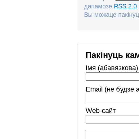
дапамозе
RSS 2.0
Вы можаце пакінуц
Пакінуць ка
Імя (абавязкова)
Email (не будзе 
Web-cайт