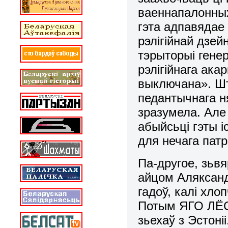
ваеннапалонных
гэта адпавядае
рэлігійнай дзе
тэрыторыі гене
рэлігійнага ак
выключана». 
педантычнага н
зразумела. Але
абыйсьці гэты і
для нечага па
Па-другое, зьвя
айцом Аляксанд
гадоў, калі хл
Потым ЯГО ЛЁС 
зьехаў з Эстоніі.