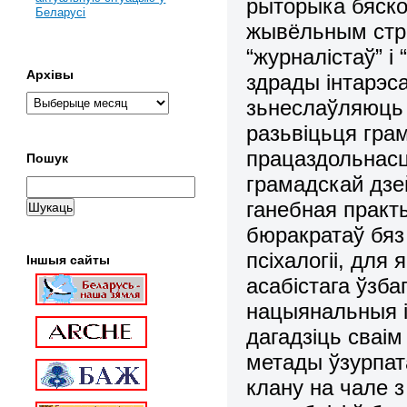
рыторыка бяск
Беларусі
жывёльным стр
“журналістаў” і
Архівы
здрады інтарэс
зьнеслаўляюць 
разьвіцьця гра
працаздольнасц
Пошук
грамадскай дзе
ганебная практ
бюракратаў бяз 
псіхалогіі, для
Іншыя сайты
асабістага ўзба
нацыянальныя і 
дагадзіць сваі
метады ўзурпат
клану на чале 