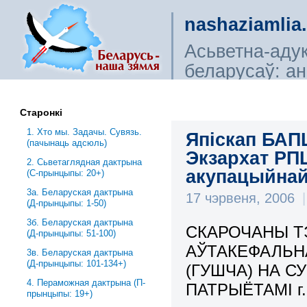
nashaziamlia
Асьветна-аду
беларусаў: ана
сьветагляды, і
Старонкі
1. Хто мы. Задачы. Сувязь.
Япіскап БАПЦ
(пачынаць адсюль)
Экзархат РП
2. Сьветаглядная дактрына
акупацыйна
(С-прынцыпы: 20+)
3a. Беларуская дактрына
17 чэрвеня, 2006
|
(Д-прынцыпы: 1-50)
3б. Беларуская дактрына
СКАРОЧАНЫ Т
(Д-прынцыпы: 51-100)
АЎТАКЕФАЛЬН
3в. Беларуская дактрына
(Д-прынцыпы: 101-134+)
(ГУШЧА) НА С
4. Пераможная дактрына (П-
ПАТРЫЁТАМІ г
прынцыпы: 19+)