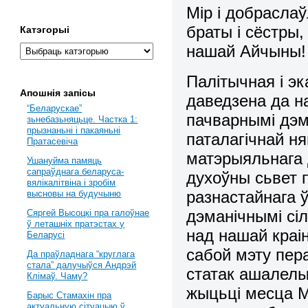
Мір і добраслаў
браты і сёстры
Катэгорыі
нашай Айчыны!
Палітычная і эк
Апошнія запісы
даведзена да н
“Беларускае”
пачварнымі дэм
зьнебазьняцьце. Частка 1:
прызнаньні і пакаяньні
паталагічнай ня
Пратасевіча
матэрыяльнага 
Ушануйма памяць
сапраўднага беларуса-
духоўны сьвет 
вялікалітвіна і зробім
разнастайнага 
высновы на будучыню
дэманічнымі сі
Сяргей Высоцкі пра галоўнае
ў леташніх пратэстах у
над нашай краін
Беларусі
сабой мэту пер
Да праўладнага “круглага
стала” далучыўся Андрэй
статак ашалелы
Клімаў. Чаму?
жыцьці месца М
Барыс Стамахін пра
актуальную сітуацыю ў