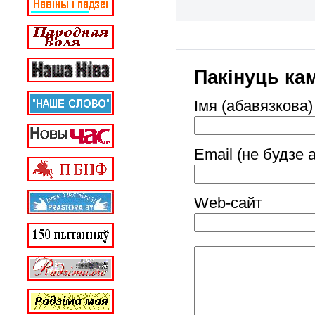
Пакінуць ка
Імя (абавязкова)
Email (не будзе 
Web-cайт