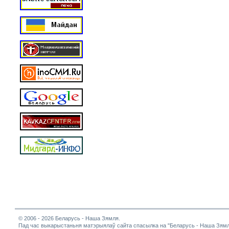
© 2006 - 2026 Беларусь - Наша Зямля.
Пад час выкарыстаньня матэрыялаў сайта спасылка на "Беларусь - Наша Зямл