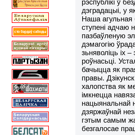
рэспублікі ў бе
дэградацыі, у я
Наша агульная
ступені адчаю
пазбаўленую эл
дэмагогію ўрад
зьняволіць іх –
роўнасьці. Уст
бачыцца як прая
правы. Дзікунс
халопства як м
імкнецца навяз
нацыянальнай н
дзяржаўнай неза
гэтым самым жа
безгалосае пра