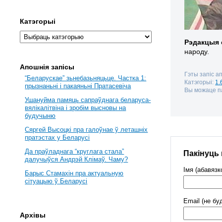
Катэгорыі
Рэдакцыя 
народу.
Апошнія запісы
Гэты запіс а
“Беларускае” зьнебазьняцьце. Частка 1:
Катэгорыі:
1.
прызнаньні і пакаяньні Пратасевіча
Вы можаце па
Ушануйма памяць сапраўднага беларуса-
вялікалітвіна і зробім высновы на
будучыню
Сяргей Высоцкі пра галоўнае ў леташніх
пратэстах у Беларусі
Да праўладнага “круглага стала”
Пакінуць
далучыўся Андрэй Клімаў. Чаму?
Імя (абавязк
Барыс Стамахін пра актуальную
сітуацыю ў Беларусі
Email (не бу
Архівы