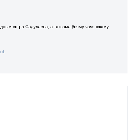
родным сп-ра Садулаева, а таксама ўсяму чачэнскаму
кі.