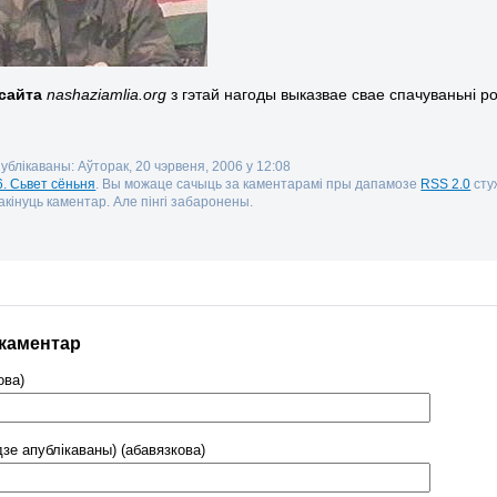
сайта
nashaziamlia.org
з гэтай нагоды выказвае свае спачуваньні 
публікаваны: Аўторак, 20 чэрвеня, 2006 у 12:08
6. Сьвет сёньня
. Вы можаце сачыць за каментарамі пры дапамозе
RSS 2.0
стуж
кінуць каментар. Але пінгі забаронены.
 каментар
ова)
дзе апублікаваны) (абавязкова)