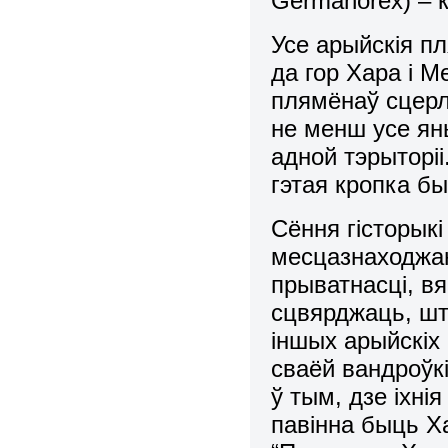
Germanorex) – 
Усе арыйскія п
да гор Хара і М
плямёнаў сцерл
не менш усе яны
адной тэрыторіі
гэтая кропка б
Сёння гісторык
месцазнаходжанн
прыватнасці, в
сцвярджаць, ш
іншых арыйскіх
сваёй вандроўкі
ў тым, дзе іхнія
павінна быць Х