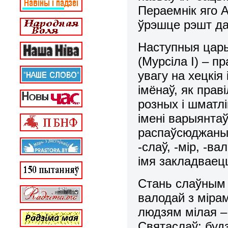
Пераемнік яго А
ўрэшце рэшт да
Наступныя цары 
(Мурсіла І) – п
увагу на хецкія
імёнаў, як прав
розных і шматлі
імені варыянта
распаўсюджаным
-слаў, -мір, -ва
імя закладваец
Стань слаўным 
валодай з мірам
людзям мілая –
Святаслаў; будз