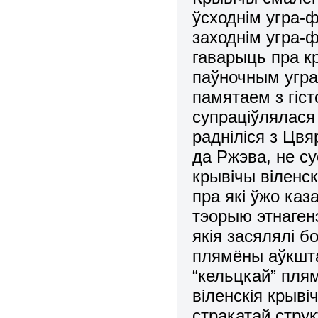
ўсходнім угра-ф
заходнім угра-
гаварыць пра к
паўночным угра
памятаем з гіст
супраціўлялася 
радніліся з Цвя
да Ржэва, не су
крывічы віленск
пра які ўжо каз
тэорыю этнаген
якія засялялі б
плямёны аўкшта
“кельцкай” пля
віленскія крыві
стракатай стру