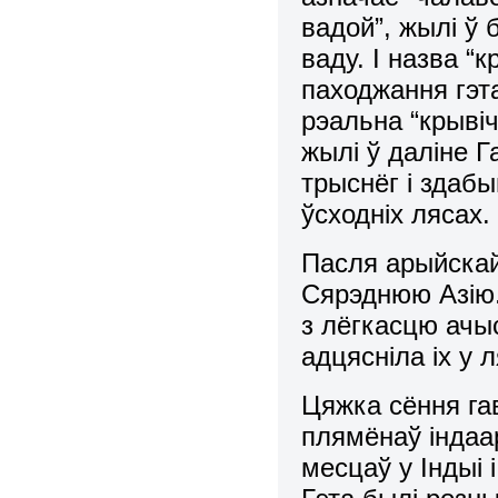
вадой”, жылі ў б
ваду. І назва “к
паходжання гэт
рэальна “крывіч
жылі ў даліне 
трыснёг і здабы
ўсходніх лясах.
Пасля арыйскай
Сярэднюю Азію.
з лёгкасцю ачыс
адцясніла іх у 
Цяжка сёння га
плямёнаў індаа
месцаў у Індыі 