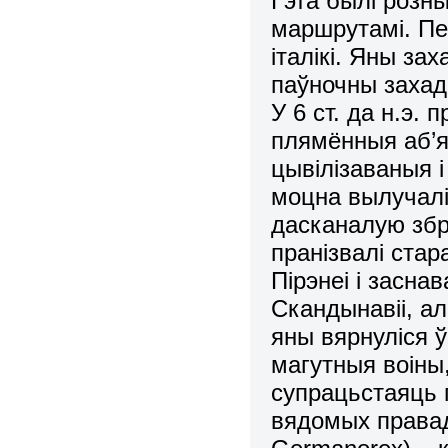
Гэта былі розны
маршрутамі. Пер
італікі. Яны зах
паўночны захад 
У 6 ст. да н.э.
плямённыя аб’я
цывілізаваныя 
моцна вылучалі
дасканалую збр
пранізвалі ста
Пірэнеі і засна
Скандынавіі, ал
яны вярнуліся ў
магутныя воіны,
супрацьстаяць 
вядомых правад