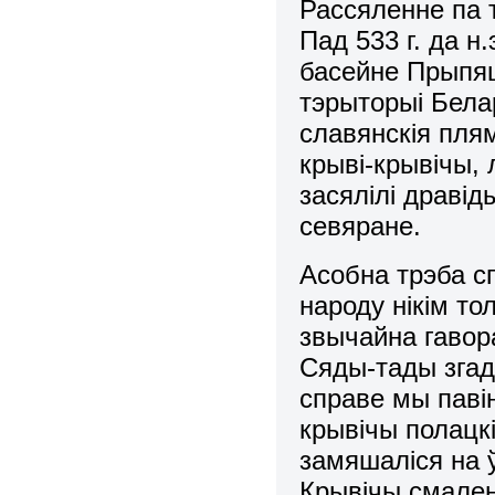
Рассяленне па т
Пад 533 г. да н.
басейне Прыпяц
тэрыторыі Белар
славянскія плям
крыві-крывічы, 
засялілі дравід
севяране.
Асобна трэба сп
народу нікім то
звычайна гавора
Сяды-тады згад
справе мы паві
крывічы полацкі
замяшаліся на 
Крывічы смаленс