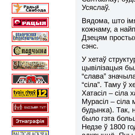
Усяслаў.
Вядома, што імя
кожнаму, а най
Дзецям простых
сэнс.
У хетаў структу
цывілізацыя бы
“слава” значыл
“сіла”. Таму ў х
Хатасіл – сіла 
Мурасіл – сіла
будынка). Так,
было гэта боль
Недзе ў 1800 го