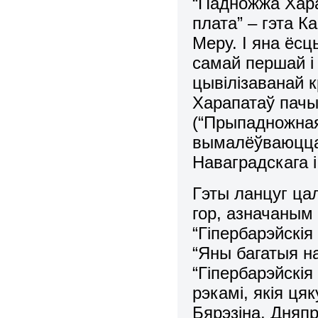
“Падножжа Хара
плата” – гэта К
Меру. І яна ёсц
самай першай і
цывілізаванай 
Харапатаў пачы
(“Прыпадножная
вымалёўваюцца 
Наваградскага 
Гэты ланцуг ца
гор, азначаным 
“Гіпербарэйскія
“Яны багатыя на
“Гіпербарэйскі
рэкамі, якія ця
Бярэзіна, Дняпр