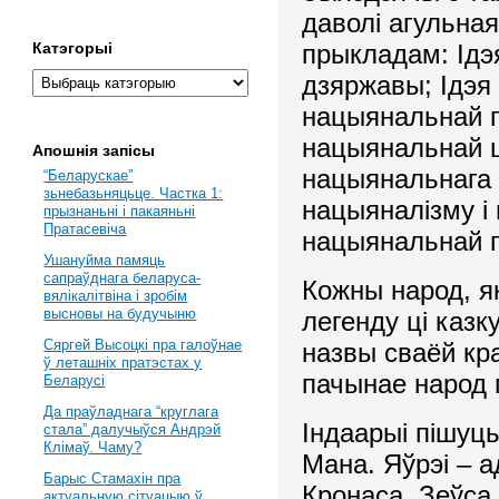
даволі агульная
прыкладам: Ідэ
Катэгорыі
дзяржавы; Ідэя
нацыянальнай гі
нацыянальнай ц
Апошнія запісы
нацыянальнага 
“Беларускае”
зьнебазьняцьце. Частка 1:
нацыяналізму і 
прызнаньні і пакаяньні
Пратасевіча
нацыянальнай 
Ушануйма памяць
сапраўднага беларуса-
Кожны народ, як
вялікалітвіна і зробім
высновы на будучыню
легенду ці каз
Сяргей Высоцкі пра галоўнае
назвы сваёй кра
ў леташніх пратэстах у
пачынае народ 
Беларусі
Да праўладнага “круглага
Індаарыі пішуць
стала” далучыўся Андрэй
Клімаў. Чаму?
Мана. Яўрэі – а
Барыс Стамахін пра
Кронаса, Зеўса,
актуальную сітуацыю ў