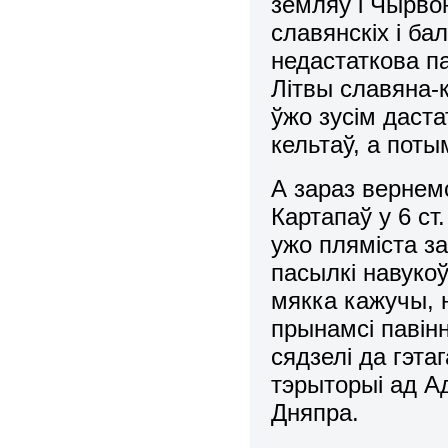
земляў і Чырвон
славянскіх і бал
недастаткова п
Літвы славяна-к
ўжо зусім даст
кельтаў, а поты
А зараз вернем
Картапаў у 6 ст
ужо пляміста з
пасылкі навукоў
мякка кажучы, н
прынамсі павін
сядзелі да гэта
тэрыторыі ад А
Дняпра.