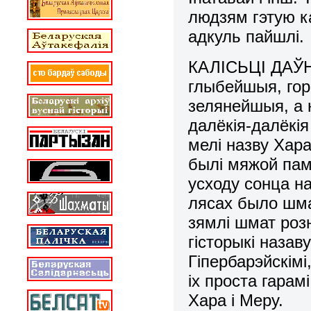
людзям гэтую ка
адкуль пайшлі.
КАЛІСЬЦІ ДАЎН
глыбейшыя, го
зелянейшыя, а 
далёкія-далёкія
мелі назву Хара
былі мяжой памі
усходу сонца н
лясах было шмат
зямлі шмат роз
гісторыкі назав
Гіпербарэйскім
іх проста гарам
Хара і Меру.