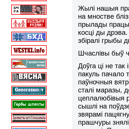
Жылі нашыя пра
на мностве блі
прылады працы 
косці ды дрэва.
збіралі грыбы д
Шчаслівы быў ч
Доўга ці не так
пакуль пачало 
паўночныя вятр
сталі маразы, д
цеплалюбівыя р
сышлі на поўдз
звярамі пацягн
прашчуры зняліс