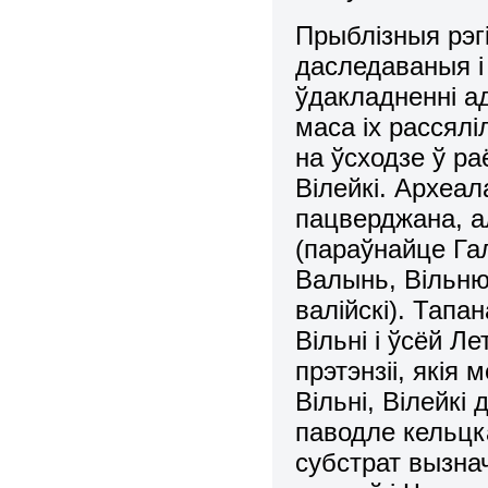
Прыблізныя рэг
даследаваныя і
ўдакладненні ад
маса іх рассялі
на ўсходзе ў ра
Вілейкі. Археал
пацверджана, ал
(параўнайце Гал
Валынь, Вільню,
валійскі). Тапа
Вільні і ўсёй Л
прэтэнзіі, якія 
Вільні, Вілейкі 
паводле кельцка
субстрат вызна