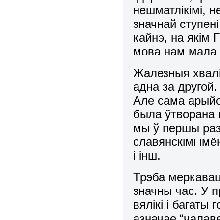
нешматлікімі, н
значнай ступені
кайнэ, на якім 
мова нам мала
Жалезныя хвалі 
адна за другой.
Але сама арыйс
была ўтворана н
мы ў першы раз
славянскімі імён
і інш.
Трэба меркавац
значны час. У п
вялікі і багаты
азначае “чалаве