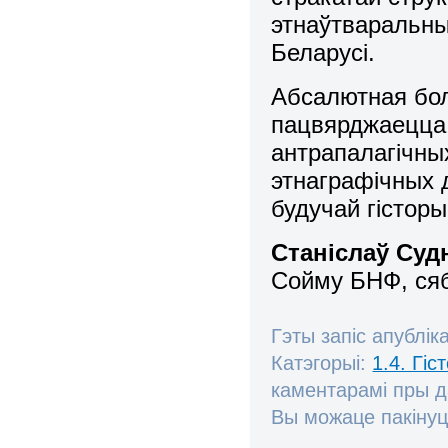
этнаўтваральны
Беларусі.
Абсалютная бол
пацвярджаецца 
антрапалагічных
этнаграфічных 
будучай гісторы
Станіслаў Суд
Сойму БНФ, сяб
Гэты запіс апублік
Катэгорыі:
1.4. Гі
каментарамі пры 
Вы можаце пакінуц