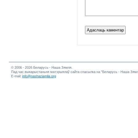
© 2006 - 2026 Беларусь - Наша Зямля.
Пад час выкарыстаньня матэрыялаў сайта спасылка на "Беларусь - Наша Зямл
E-mail:
info@nashaziamlia.org