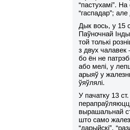
“пастухамі”. На
“гаспадар”; але
Дык вось, у 15 
Паўночнай Індыі
той толькі розн
з двух чалавек 
бо ён не патрэб
або мелі, у ле
арыяў у жалезн
ўяўлялі.
У пачатку 13 ст
перапраўляюцца
вырашальнай ст
што само жалез
“дарыйскі”, “ра