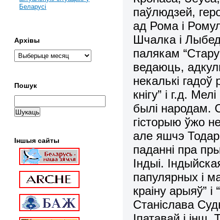
Беларусі
паўлюдзей, гер
ад Рома і Ромул
Шчалка і Лыбед
Архівы
палякам “Старую
ведаюць, адкуль
некалькі гадоў
Пошук
кнігу” і г.д. Ме
былі народам.
гісторыю ўжо не
але яшчэ Тодар
Іншыя сайты
паданні пра пр
Індыі. Індыйска
папулярных і м
краіну арыяў” 
Станіслава Суд
Іпатавай і інш