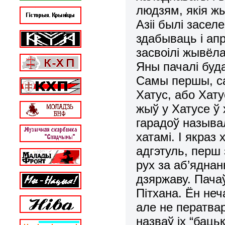
людзям, якія ж
Азіі былі засе
здабываць і ап
засвоілі жывёл
Яны пачалі буда
Самы першы, са
Хатус, або Хату
жыў у Хатусе ў 
гарадоў называл
хатамі. І якраз
адгэтуль, перш 
рух за аб’яднан
дзяржаву. Пача
Пітхана. Ён неч
але не ператвар
назваў іх “баць