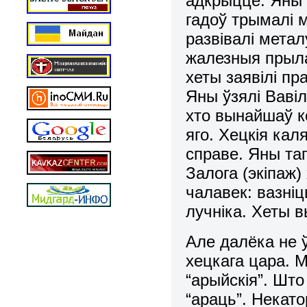
адкрыццё. Яны 
гадоў трымалі м
развівалі метал
жалезныя прыла
хеты заявілі пр
Яны ўзялі Вавіл
хто вынайшаў к
яго. Хецкія ка
справе. Яны тап
Залога (экіпаж)
чалавек: вазніц
лучніка. Хеты в
Але далёка не 
хецкага цара. 
“арыйскія”. Шт
“араць”. Некат