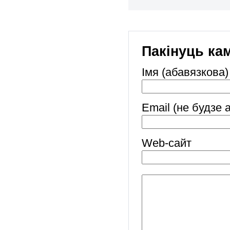
Пакінуць ка
Імя (абавязкова)
Email (не будзе 
Web-cайт