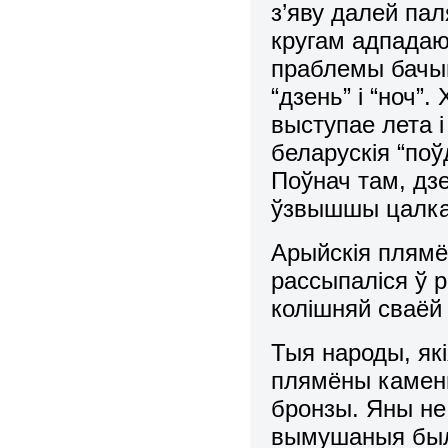
з’яву далей па
кругам адпадаю
праблемы бачыц
“дзень” і “ноч”.
выступае лета 
беларускія “поў
Поўнач там, дз
ўзвышшы цалка
Арыйскія плямён
рассыпаліся ў р
колішняй сваёй
Тыя народы, які
плямёны каменн
бронзы. Яны не
вымушаныя былі