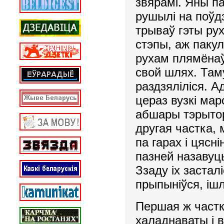
звярамі. Яны па
рушылі на поўдз
трываў гэты рух
стэпы, аж пакул
рухам плямёнаў
свой шлях. Там
раздзяліліся. 
цераз вузкі мар
абшары тэрытор
другая частка,
па гарах і цясн
пазней назавуц
Ззаду іх засталі
прыпыніўся, ішл
Першая ж частк
халаднаваты і в