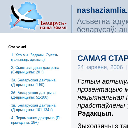
nashaziamlia
Асьветна-аду
беларусаў: ана
сьветагляды, і
Старонкі
1. Хто мы. Задачы. Сувязь.
САМАЯ СТАР
(пачынаць адсюль)
24 чэрвеня, 2006
|
2. Сьветаглядная дактрына
(С-прынцыпы: 20+)
Гэтым артыку
3a. Беларуская дактрына
(Д-прынцыпы: 1-50)
прэзентацыю м
3б. Беларуская дактрына
нацыянальная ід
(Д-прынцыпы: 51-100)
прадстаўлены 
3в. Беларуская дактрына
(Д-прынцыпы: 101-134+)
Рэдакцыя.
4. Пераможная дактрына (П-
прынцыпы: 19+)
Зыходзячы з та