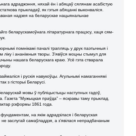
ьнага адраджэння, няхай ён і абяцаў сялянам асабістую
таткова прыкладаў, як гэтыя абяцанкі выконваліся.
наваная надзея на беларускае нацыянальнае
свайго беларускамоўнага літаратурнага працэсу, хаця сям-
ук.
лорнымі помнікамі пачалі трапляць у друк паэтычныя і
м ліку і ананімныя творы. З’явіўся моцны стымул для
шчыны нашага беларускага краю. Усё гэта стварала
ароду.
займаліся і рускія навукоўцы. Агульнымі намаганнямі
ак з гісторыі Беларусі.
беларускай мовы ў публіцыстыцы наступных гадоў,
га. Газета “Мужыцкая праўда” – яскравы таму прыклад.
рактар рэформы 1861 года.
я фундаментам, на якім адрадзілася і беларуская
о не заслугай самаўладдзя, а з’явілася непрадбачаным