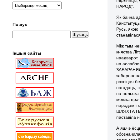
Інфлянцкі,
НАРОД”.
Як бачна а
Канстытуцыі
Пошук
Русь, якою
станавілася
Між тым не
княства Літ
Іншыя сайты
наадварот.
на аслабле
ЗАБАРАНЯЛ
забаронена
развіцця б
нагадаць, ш
на польска
можна прач
народам і к
ШЛЯХТА ПА
паставіла н
А яшчэ ёсц
обозначила
долю своей