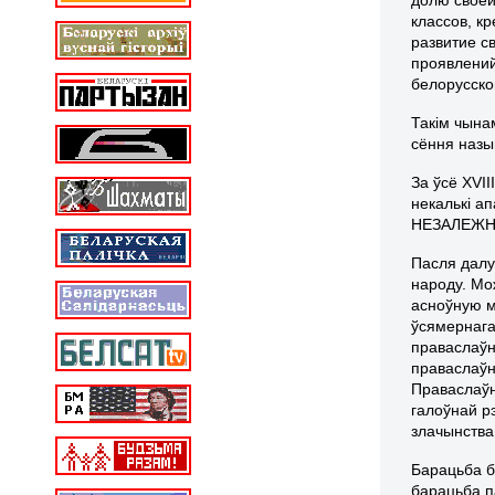
классов, к
развитие с
проявлений
белорусско
Такім чынам
сёння назы
За ўсё XVI
некалькі 
НЕЗАЛЕЖН
Пасля далу
народу. Мо
асноўную м
ўсямернага
праваслаўны
праваслаўн
Праваслаўны
галоўнай р
злачынства 
Барацьба б
барацьба п