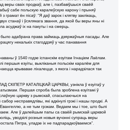
ад веры сваіх продкаў, але і, пазбавіўшыся сваёй
дабыў сабе польскую каралеўскую карону і прыняў
 грамат ён пісаў: “Я даў зарок і клятву заклікаць,
вух станаў і ўсялякага звання, да якой бы веры яны ні
а асуджаў іх на пакуты і на смерць.
ых было адабрана права займаць дзяржаўныя пасады. Але
працягу некалькіх стагоддзяў у час панавання
наваны ў 1540 годзе іспанскім езуітам Ігнаціем Лаёлам.
лі першыя езуіты, выкліканыя польскім каралём для
аецца крывавае ліхалецце, з якога і нарадзілася так
Д СКІПЕТР КАТАЛІЦКАЙ ЦАРКВЫ, узнікла ў езуітаў у
анатызмам. Першая спроба была зроблена езуітамі ў
васлаўную царкву з рымскай, спасылаючыся на
сабор несправядлівы, які адкінулі грэкі і нашы продкі. А
і Евангеллю, а не тым грэкам. Ведаем мы і тое, што былі
ажаем. Але ў далейшым папы са сваёй рымскай царквой
воліць, уводзілі розныя новыя вучэнні супраць веры
остала Пятра, уладзе іх не падпарадкоўваемся”.