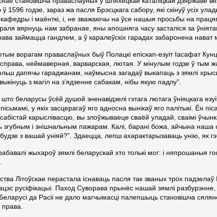
снае становішча праваслаўных у шляхецкай каталіцкай дзяржаве ве
 ў 1596 годзе, зараз жа пасля Брэсцкага сабору, які скінуў усіх ул
я кафедры і маёнткі, і, не зважаючы на ўсе нашыя просьбы на праця
раля вярнуць нам забранае, яны апошняга часу засталіся за ўніятамі
рава займацца гандлем, а ў каралеўскіх гарадах забаронена нават м
тым ворагам праваслаўных быў Полацкі епіскап-езуіт Іасафат Кунцэв
справа, неймаверная, варварская, лютая. У мінулым годзе ў тым жа
ольш дапячы гараджанам, наўмысна загадаў выкапаць з зямлі хрыс
выкінуць з магіл на з’ядзенне сабакам, нібы якую падлу”.
 што беларусы ўсёй душой зненавідзелі гэтага лютага ўніяцкага ез
 пісьмамі, у якіх засцерагаў яго адносна вынікаў яго палітыкі. Ён пі
асабістай карыслівасцю, вы злоўжываеце сваёй уладай, сваімі ўчынк
 згубным і знішчальным пажарам. Калі, барані божа, айчына наша 
будзе з вашай уніяй?”. Здаецца, лепш ахарактарызаваць унію, як гэ
бавалі жыхароў зямлі беларускай хто толькі мог: і няпрошаныя госці 
.
яства Літоўскае перастала існаваць пасля так званых трох падзелаў
ацэс русіфікацыі. Паход Суворава прынёс нашай зямлі разбурэнне,
Беларусі да Расіі не дало магчымасці палепшыць становішча сялян
 права.