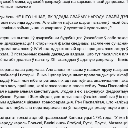
ад сваёй мовы, ад сваёй дзяржаўнасці на карысць іншай дзяржавы. Т
шэйшым шчасцем.
ляды ёсць НЕ ШТО ІНШАЕ, ЯК ЗДРАДА СВАЙМУ НАРОДУ, СВАЁЙ Д
такія погляды адхіляе. Але сёння паўстае шэраг пытанняў: якой бы
 павінна займаць наша дзяржава ў сусветнай супольнасці?
аступныя пытанні ў дзяржаўным будаўніцтве ўвасабляе ў сабе такое
ай дзяржаўнасці? Гістарычныя факты сведчаць: засяленне сучасна
камі пачалося ў IV-VI стагоддзях новай эры і працягвалася аж да ў
кага. З гістарычных крыніц дакладна вядома, што тут пасяліліся пля
ны аб’ядналіся ў пачатку ХІІІ стагоддзя ў адзіную дзяржаву – Вялік
творана наша дзяржава. Але апошнім часам у нашым друку назірае
жаўнасці і гісторыі. Яшчэ і цяпер існуе шмат прапагандысцкіх міфа
ладаў Расіі, якія нібыта ратавалі іх ад гвалтоўнага апалячвання і 
з таго часу прайшло, калі галасаваннем пасля сейму Рэчы Паспаліт
я нацыянальная канстытуцыя. Згодна з ёю захоўваўся федэратыўны
оўскае, Рускае і Жамойцкае, дзе толькі скасоўваліся асобныя ў іх ор
тым адбылася цікавая трансфармацыя. Рэч Паспалітая, што калісьці
а, але няўхільна ператваралася ва ўнітарную дзяржаву, якую з ця
кі цытат толькі з адной травеньскай Канстытуцыі 1791 года: “У імя 
і народу кароль Польскі, Вялікі князь Літоўскі, Рускі, Прускі, Мазавецк