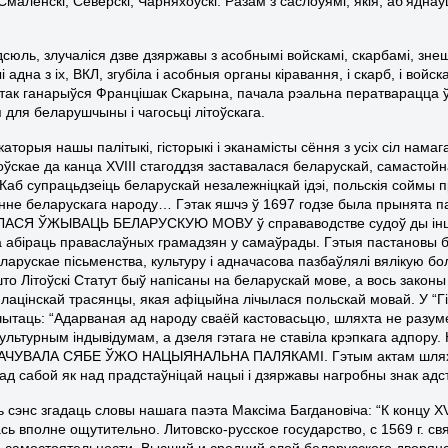
 Смаленскі, Северскі, Чарняхоўскі. Разам з саслоўямі, якія, аб’
дсюль, злучаліся дзве дзяржавы з асобнымі войскамі, скарбамі, зн
 адна з іх, ВКЛ, згубіла і асобныя органы кіравання, і скарб, і вой
 так ганарыўся Францішак Скарына, пачала рэальна ператварацца 
 для беларушчыны і чагосьці літоўскага.
каторыя нашы палітыкі, гісторыкі і эканамісты сёння з усіх сіл на
оўскае да канца XVIII стагоддзя заставалася беларускай, самастойна
 Каб супрацьдзеіць беларускай незалежніцкай ідэі, польскія соймы 
нне беларускага народу… Гэтак яшчэ ў 1697 годзе была прынята пас
АСЯ ЎЖЫВАЦЬ БЕЛАРУСКУЮ МОВУ ў справаводстве судоў ды іншых 
 абіраць праваслаўных грамадзян у самаўрады. Гэтыя пастановы бы
еларускае пісьменства, культуру і адначасова пазбаўлялі вялікую б
то Літоўскі Статут быў напісаны на беларускай мове, а вось законы В
-лацінскай трасянцы, якая афіцыйна лічылася польскай мовай. У “Гі
ытаць: “Адарваная ад народу сваёй кастовасьцю, шляхта не разум
ультурным індывідумам, а дзеля гэтага не ставіла крэпкага адпору. 
ЧУВАЛА СЯБЕ ЎЖО НАЦЫЯНАЛЬНА ПАЛЯКАМІ. Гэтым актам шляхта 
ад сабой як над прадстаўніцай нацыі і дзяржавы нагробны знак адст
ь сэнс згадаць словы нашага паэта Максіма Багдановіча: “К концу 
сь вполне ощутительно. Литовско-русское государство, с 1569 г. с
 самостоятельности. Высший и средний слой белорусского дворя