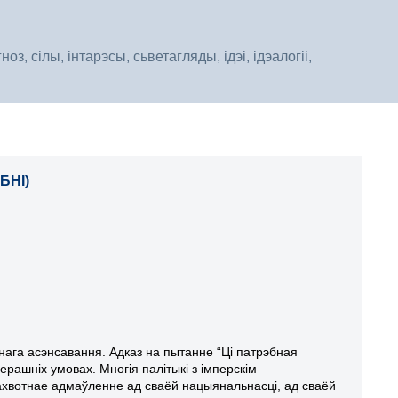
, сілы, інтарэсы, сьветагляды, ідэі, ідэалогіі,
БНІ)
нага асэнсавання. Адказ на пытанне “Ці патрэбная
рашніх умовах. Многія палітыкі з імперскім
ахвотнае адмаўленне ад сваёй нацыянальнасці, ад сваёй