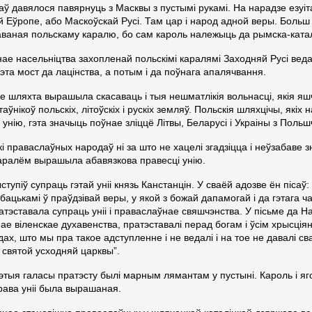
аў давялося павярнуць з Масквы з пустымі рукамі. На нарадзе езуіта
й Еўропе, або Маскоўскай Русі. Там цар і народ адной веры. Больш 
ваная польскаму каралю, бо сам кароль належыць да рымска-катал
ае насельніцтва захопленай польскімі каралямі Заходняй Русі вед
гэта мост да лацінства, а потым і да поўнага апалячвання.
зе шляхта вырашыла скасаваць і тыя нешматлікія вольнасці, якія я
таўнікоў польскіх, літоўскіх і рускіх земляў. Польскія шляхцічы, як
унію, гэта значыць поўнае зліццё Літвы, Беларусі і Украіны з Польш
і праваслаўных народаў ні за што не хацелі згадзіцца і неўзабаве 
каралём вырашыла абавязкова правесці унію.
тупіў супраць гэтай уніі князь Канстанцін. У сваёй адозве ён піса
бацькамі ў праўдзівай веры, у якой з божай дапамогай і да гэтага 
тэставала супраць уніі і праваслаўнае свяшчэнства. У пісьме да На
е віленскае духавенства, пратэставалі перад богам і ўсім хрысціянс
дах, што мы пра такое адступленне і не ведалі і на тое не давалі с
 святой усходняй царквы”.
гэтыя галасы пратэсту былі марным лямантам у пустыні. Кароль і яг
рава уніі была вырашаная.