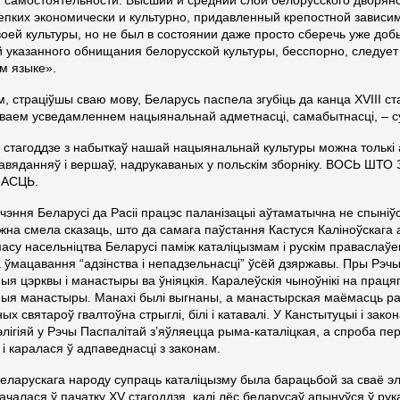
репких экономически и культурно, придавленный крепостной зависи
воей культуры, но не был в состоянии даже просто сберечь уже до
 указанного обнищания белорусской культуры, бесспорно, следует
м языке».
, страціўшы сваю мову, Беларусь паспела згубіць да канца XVIII стаг
ваем усведамленнем нацыянальнай адметнасці, самабытнасці, – с
II стагоддзе з набыткаў нашай нацыянальнай культуры можна толькі
апавяданняў і вершаў, надрукаваных у польскім зборніку. ВОС
АСЦЬ.
чэння Беларусі да Расіі працэс паланізацыі аўтаматычна не спыніў
жна смела сказаць, што да самага паўстання Кастуся Каліноўскага 
асу насельніцтва Беларусі паміж каталіцызмам і рускім праваслаўе
 ўмацавання “адзінства і непадзельнасці” ўсёй дзяржавы. Пры Рэчы
я цэрквы і манастыры ва ўніяцкія. Каралеўскія чыноўнікі на працяг
ыя манастыры. Манахі былі выгнаны, а манастырская маёмасць раза
х святароў гвалтоўна стрыглі, білі і катавалі. У Канстытуцыі і зак
элігіяй у Рэчы Паспалітай з’яўляецца рыма-каталіцкая, а спроба п
і каралася ў адпаведнасці з законам.
еларускага народу супраць каталіцызму была барацьбой за сваё эл
ачалася ў пачатку XV стагоддзя, калі лёс беларусаў апынуўся ў ру