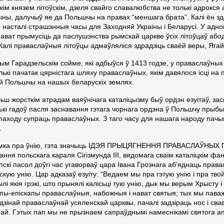
ікім князем літоўскім, дзеля свайго славалюбства не толькі адрокся 
ны, далучыў яе да Польшчы на правах “меншага брата”. Калі ён з
 насталі страшэнныя часы для Заходняй Украіны і Беларусі. У адной з
нават прымусіць да паслушэнства рымскай царкве ўсіх літоўцаў абод
 Калі праваслаўныя літоўцы адмаўляліся здрадзіць сваёй веры, Ягайл
ным Гарадзельскім сойме, які адбыўся ў 1413 годзе, у праваслаўн
лькі пачатак цярністага шляху праваслаўных, якім давялося ісці на 
й Польшчы на нашых беларускіх землях.
ьш жорсткім атрадам ваяўнічага каталіцызму быў ордэн езуітаў, зас
ькі гадоў пасля заснавання гэтага чорнага ордэна ў Польшчу прыбы
паходу супраць праваслаўных. З таго часу для нашага народу пачын
.
мка пра ўнію, гэта значыць ІДЭЯ ПРЫЦЯГНЕННЯ ПРАВАСЛАЎНЫХ ПА
ання польскага караля Сігізмунда ІІІ, вядомага сваім каталіцкім ф
пскі пасол доўгі час угаворваў цара Івана Грознага аб’яднаць пра
ую унію. Цар адказаў езуіту: “Ведаем мы пра гэтую унію і пра твой 
ылі якія грэкі, што прынялі калісьці тую унію, дык мы верым Хрысту 
апы-епіскапы праваслаўныя, набожныя і нават святыя; тых мы пав
дзінай праваслаўнай усяленскай царквы, пачалі задзіраць нос і сва
ай. Гэтых пап мы не прызнаем сапраўднымі намеснікамі святога ап