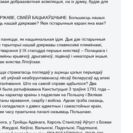
акая добраахвотная асіміляцыя, на іх думку, будзе для
ЗЯРЖАВЕ, СВАЁЙ БАЦЬКАЎШЧЫНЕ. Большасць нашых
ць нашай дзяржаве? Якія гістарычныя карані яна мае?
 паняцце, як нацыянальная ідэя. Дык дзе гістарычныя
й тэрыторыі нашай дзяржавы славянскімі плямёнамі,
тварэння ў IX стагоддзі першых княстваў – Полацкага і
мёны крывічоў, дрыгавічоў, ліцвінаў і некаторыя іншыя.
ае княства Літоўскае.
цца стракатасць поглядаў у ацэнцы цэлых перыядаў
ў аб уяўнай неабгрунтаванасці лёсаў беларусаў ад апекі
акаталічвання. Што на самой справе адбылося? Два
ай была ратыфікавана Канстытуцыя 3 траўня 1791 года –
 характар краіны з падзелам на Польшчу і Вялікае
ганы кіравання, скарбу і войска. Аднак трэба сказаць,
 складалася з дзвюх адметных і самастойных краін,
гам часу практычна пачалі называць Польшчаю.
Бога, у Тройцы Адзінага, Кароль Станіслаў Аўгуст з Божае
і, Жмудскі, Кіеўскі, Валынскі, Падольскі, Падляшскі,