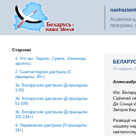
nashaziaml
Асьветна-ад
праграмы, 
Старонкі
1. Хто мы. Задачы. Сувязь. (пачынаць
БЕЛАРУС
адсюль)
29 чэрвеня, 
2. Сьветаглядная дактрына (С-
прынцыпы: 20+)
Аляксандр
3a. Беларуская дактрына (Д-прынцыпы:
1-50)
Ідзі, Белар
Сцёжкай с
3б. Беларуская дактрына (Д-прынцыпы:
51-100)
Да Сонца ід
Змітрок Бя
3в. Беларуская дактрына (Д-прынцыпы:
101-134+)
Развіццё н
4. Пераможная дактрына (П-прынцыпы:
нашаму нар
19+)
светапогля