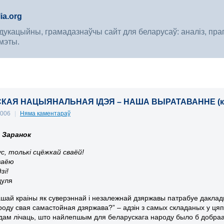
ia.org
укацыйны, грамадазнаўчы сайт для беларусаў: аналіз, прагноз
мэты.
КАЯ НАЦЫЯНАЛЬНАЯ ІДЭЯ – НАША ВЫРАТАВАННЕ (к
2006
|
Няма каментараў
 Заранок
ус, толькі сцёжкай сваёй!
ваёю
зі!
дуля
ашай краіны як суверэннай і незалежнай дзяржавы патрабуе даклад
оду свая самастойная дзяржава?” – адзін з самых складаных у цяпе
дам лічаць, што найлепшым для беларускага народу было б добра