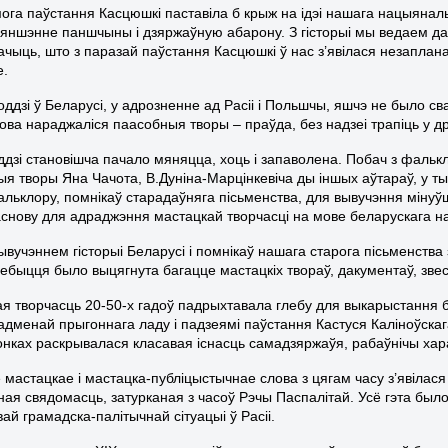
мога паўстання Касцюшкі паставіла б крыж на ідэі нашага нацыянал
мяншэнне паншчыны і дзяржаўную абарону. З гісторыі мы ведаем дас
ачыць, што з паразай паўстання Касцюшкі ў нас з’явілася незапла
е.
годдзі ў Беларусі, у адрозненне ад Расіі і Польшчы, яшчэ не было 
ова нараджаліся паасобныя творы – праўда, без надзеі трапіць у др
оддзі становішча пачало мяняцца, хоць і запаволена. Побач з фальк
я творы Яна Чачота, В.Дуніна-Марцінкевіча ды іншых аўтараў, у ты
альклору, помнікаў старадаўняга пісьменства, для вывучэння мінуў
снову для адраджэння мастацкай творчасці на мове беларускага н
вучэннем гісторыі Беларусі і помнікаў нашага старога пісьменства 
ебыцця было выцягнута багацце мастацкіх твораў, дакументаў, звест
ая творчасць 20-50-х гадоў падрыхтавала глебу для выкарыстання 
 адменай прыгоннага ладу і падзеямі паўстання Кастуся Каліноўска
онках раскрывалася класавая існасць самадзяржаўя, рабаўнічы ха
 мастацкае і мастацка-публіцыстычнае слова з цягам часу з’явілас
ая свядомасць, затурканая з часоў Рэчы Паспалітай. Усё гэта был
ай грамадска-палітычнай сітуацыі ў Расіі.