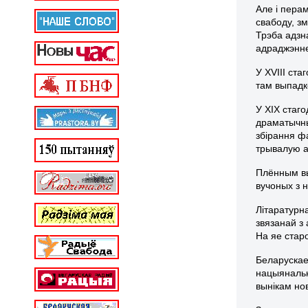
Але і пера
свабоду, з
Трэба адзн
адраджэнн
У XVIII ста
там выпадк
У ХІХ стаг
драматычны
збірання ф
трывалую а
Плённым вы
вучоных з н
Літаратурн
звязанай з
На яе стар
Беларускае
нацыянальн
вынікам нов