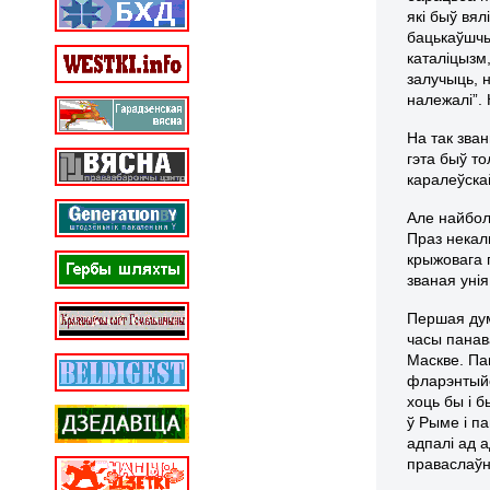
які быў вял
бацькаўшчы
каталіцызм,
залучыць, 
належалі”.
На так зва
гэта быў то
каралеўска
Але найбол
Праз некал
крыжовага 
званая унія
Першая ду
часы панав
Маскве. Па
фларэнтыйск
хоць бы і б
ў Рыме і п
адпалі ад а
праваслаўн