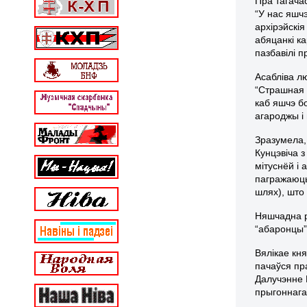
Пра тагача
“У нас яшчэ
архірэйскі
абяцанкі ка
пазбавілі п
Асабліва лю
“Страшная 
каб яшчэ б
агароджы і 
Зразумела,
Кунцэвіча з
мітуснёй і 
пагражаюць
шлях), што 
Няшчадна ра
“абаронцы”
Вялікае кн
пачаўся пр
Далучэнне 
прыгоннага