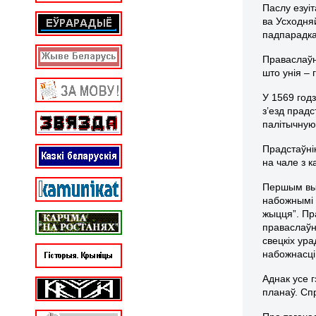
Паслу езуіт
ва Усходня
падпарадка
Праваслаўн
што унія – 
У 1569 год
з’езд прадс
палітычную 
Прадстаўнік
на чале з 
Першым выс
набожнымі 
жыцця”. Пра
праваслаўна
свецкіх ура
набожнасці
Аднак усе 
планаў. Сп