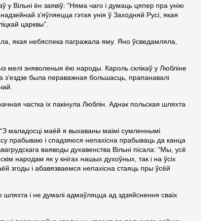
ў у Вільні ён заявіў: “Няма чаго і думаць цяпер пра унію
надзейнай з’яўляецца гэтая унія ў Заходняй Русі, якая
іцкай царквы”.
ала, якая небяспека пагражала яму. Яно ўсведамляла,
шчэ мелі зняволеныя ёю народы. Кароль склікаў у Любліне
іх на з’ездзе была пераважная большасць, прапанавалі
чай.
значная частка іх пакінула Люблін. Аднак польская шляхта
ў: “З маладосці маёй я выхаваны маімі сумленнымі
часу прабываю і спадзяюся непахісна прабываць да канца
вагрудскага ваяводы духавенства Вільні пісала: “Мы, усё
кім народам як у кнігах нашых духоўных, так і на ўсіх
ваёй згоды і абавязваемся непахісна стаяць пры ўсёй
о шляхта і не думалі адмаўляцца ад здзяйснення сваіх