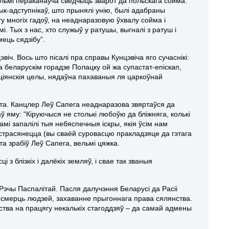
льмі пераканаўча сведчыць зварот да польскага сойма:
адык-адступнікаў, што прынялі унію, былі адабраны
гу многіх гадоў, на неаднаразовую ўхвалу сойма і
. Тых з нас, хто служыў у ратушы, выгналі з ратуш і
ець сядзібу”.
іч. Вось што пісалі пра справы Кунцэвіча яго сучаснікі:
 беларускім горадзе Полацку ой жа супастат-епіскап,
ціянскія целы, нядаўна пахаваныя ля царкоўнай
уіта. Канцлер Леў Сапега неаднаразова звяртаўся да
саў яму: “Кіруючыся не столькі любоўю да бліжняга, колькі
амі запалілі тыя небяспечныя іскры, якія ўсім нам
страсянецца (вы сваёй суровасцю пракладзяце да гэтага
та зрабіў Леў Сапега, вельмі цяжка.
з блізкіх і далёкіх земляў, і свае так званыя
 Рэчы Паспалітай. Пасля далучэння Беларусі да Расіі
 смерць людзей, захаванне прыгоннага права сялянства.
ства на працягу некалькіх стагоддзяў – да самай адмены