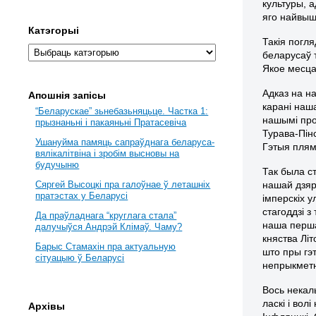
культуры, 
яго найвы
Катэгорыі
Такія пог
беларусаў 
Якое месца
Адказ на н
Апошнія запісы
карані наш
“Беларускае” зьнебазьняцьце. Частка 1:
нашымі прод
прызнаньні і пакаяньні Пратасевіча
Турава-Пінс
Ушануйма памяць сапраўднага беларуса-
Гэтыя плямё
вялікалітвіна і зробім высновы на
будучыню
Так была с
нашай дзяр
Сяргей Высоцкі пра галоўнае ў леташніх
пратэстах у Беларусі
імперскіх у
стагоддзі 
Да праўладнага “круглага стала”
наша перша
далучыўся Андрэй Клімаў. Чаму?
княства Літ
Барыс Стамахін пра актуальную
што пры гэ
сітуацыю ў Беларусі
непрыкметн
Вось некаль
ласкі і вол
Архівы