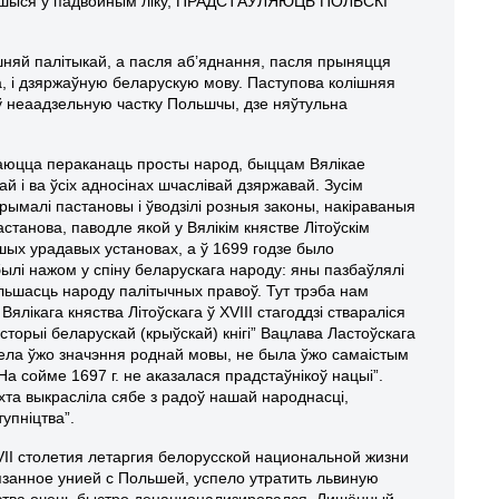
яднаўшыся ў падвойным ліку, ПРАДСТАЎЛЯЮЦЬ ПОЛЬСКІ
ешняй палітыкай, а пасля аб’яднання, пасля прыняцця
ска, і дзяржаўную беларускую мову. Паступова колішняя
ў неаадзельную частку Польшчы, дзе няўтульна
магаюцца пераканаць просты народ, быццам Вялікае
й і ва ўсіх адносінах шчаслівай дзяржавай. Зусім
прымалі пастановы і ўводзілі розныя законы, накіраваныя
танова, паводле якой у Вялікім княстве Літоўскім
урадавых установах, а ў 1699 годзе было
лі нажом у спіну беларускага народу: яны пазбаўлялі
ольшасць народу палітычных правоў. Тут трэба нам
ялікага княства Літоўскага ў XVIII стагоддзі ствараліся
сторыі беларускай (крыўскай) кнігі” Вацлава Ластоўскага
ела ўжо значэння роднай мовы, не была ўжо самаістым
На сойме 1697 г. не аказалася прадстаўнікоў нацыі”.
выкрасліла сябе з радоў нашай народнасці,
упніцтва”.
XVII столетия летаргия белорусской национальной жизни
вязанное унией с Польшей, успело утратить львиную
нства очень быстро денационализировался. Лишённый