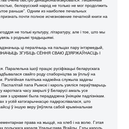
мостью, белорусский народ не только не мог продолжить
бытое раньше”. Одним из наиболее печальных
 признать почти полное исчезновение печатной книги на
оддзя не толькі культуру, літаратуру, але і тое, што мы
увязь з роднымі традыцыямі.
 адзначыць ці пералічыць на пальцах пару інтэрмедый,
Ь ШТО ЗНАЧЫЦЬ ЗГУБІЦЬ СЁННЯ СВАЮ ДЗЯРЖАЎНАСЦЬ І
ся. Паралельна ішоў працэс русіфікацыі беларускага
адбывалася свайго роду спаборніцтва за ўплыў на
м. Рэлігійная палітыка надзейна служыла задачы
 Паспалітай папа Рымскі і кароль узяліся пераўтварыць
у кароткага часу закрылі ў Беларусі амаль усе
м з цэрквамі была перададзена ўніяцкім падлізнікам.
онах з усёй катэгарычнасцю падкрэслівалася, што
ерайсці ў іншую веру ўяўляла сабой крымінальнае
ементарнае права на жыццё, на хлеб і на волю. Гэтая
ках польскага караля Уладыслава Ягайлы. Гэты кароль,