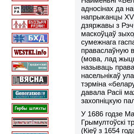
Найменьні «Бел
адносінах да н
напрыканцы ХVІ
дзяржавы з Рэч
маскоўцаў зыхо
сумежнага гаспа
праваслаўную в
(мова, лад жыц
называць правас
насельнікаў ул
тэрміна «белар
давала Расіі м
захопніцкую пал
У 1686 годзе Ма
Грымултоўскі тр
(Кіеў з 1654 год