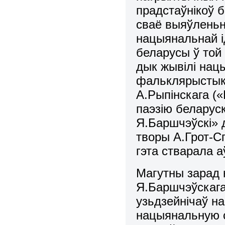
прадстаўнікоў б
сваё выяўленьн
нацыянальнай ід
беларусы ў той
дык жывілі нац
фальклярыстыка
А.Рыпінскага («
паэзію беларуск
Я.Баршчэўскі» 
творы А.Грот-С
гэта стварала а
Магутны зарад н
Я.Баршчэўскага
узьдзейнічаў н
нацыянальную 