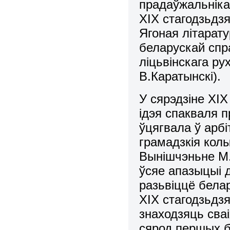
прадаўжальніка
ХІХ стагодзьдзя
Ягоная літарат
беларускай спр
ліцьвінскага ру
В.Каратынскі).
У сярэдзіне ХІ
ідэя спакваля 
ўцягвала ў арб
грамадзкія колы
Вынішчэньне М.
ўсяе апазыцыі 
разьвіццё бела
ХІХ стагодзьдзя
знаходзяць сва
сярод першых б