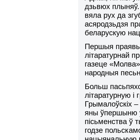
дзьвюх плыняў. 
вяла рух да зг
асяродзьдзя пр
беларускую на
Першыя праявы
літаратурнай пр
газеце «Молва» 
народныя песьн
Больш пасьпяхо
літаратурную і
Грымалоўскіх –
яны ўпершыню ў
пісьменства ў 
годзе польскам
нацыянальную 