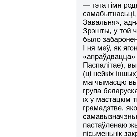
— гэта гімн ро
самабытнасьці,
Завальня», адна
Зрэшты, у той ч
было забаронен
І ня меў, як яг
«апраўдвацца»
Паспалітае), вы
(ці нейкіх іншы
магчымасцю вык
група беларуска
іх у мастацкім 
грамадзтве, як
самавызначэньн
пастаўленаю ж
пісьменьнік за