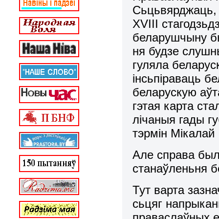
Сьцьвярджаць, 
ХVІІІ стагодзьд
беларушчыну бы
ня будзе слушны
гуляла беларус
інсьпіраваць б
беларускую аўт
гэтая карта ст
лічаныя гады гу
тэрмін Мікалай 
Але справа был
станаўленьня б
Тут варта зазн
сьцяг напрыканц
праваслаўных е