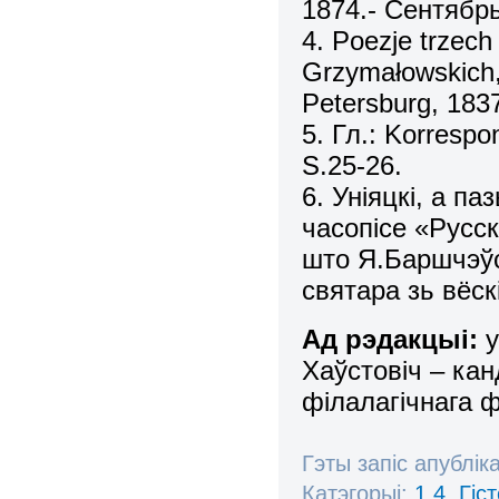
1874.- Сентябрь
4. Poezje trzech
Grzymałowskich,
Petersburg, 183
5. Гл.: Korrespo
S.25-26.
6. Уніяцкі, а п
часопісе «Русск
што Я.Баршчэўск
святара зь вёск
Ад рэдакцыі:
у
Хаўстовіч – ка
філалагічнага 
Гэты запіс апублік
Катэгорыі:
1.4. Гі