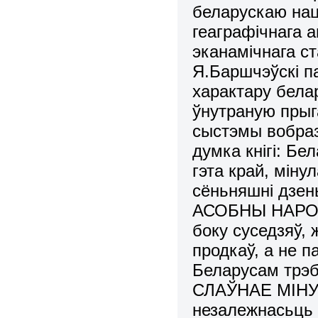
беларускаю нац
геаграфічнага а
эканамічнага с
Я.Баршчэўскі п
характару бела
ўнутраную пры
сыстэмы вобра
думка кнігі: Бе
гэта край, мін
сёньняшні дзень
АСОБНЫ НАРОД, 
боку суседзяў,
продкаў, а не 
Беларусам трэ
СЛАЎНАЕ МІНУЛА
незалежнасьць