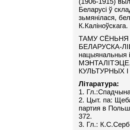
(1906-1915) вы
Беларусі ў скла
зьмянілася, бел
К.Каліноўскага.
ТАМУ СЁНЬНЯ
БЕЛАРУСКА-ЛІЦ
нацыянальныя
МЭНТАЛІТЭЦЕ
КУЛЬТУРНЫХ 
Літаратура:
1. Гл.:Спадчына
2. Цыт. па: Ще
партия в Польше
372.
3. Гл.: К.С.Сер