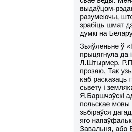
свае веды. Мен
выдаўцом-рэда
разумеючы, што
зрабіць шмат д
думкі на Белару
Зьяўленьне ў «
прыцягнула да і
Л.Штырмер, Р.П
прозаю. Так узь
каб расказаць 
сьвету і земля
Я.Баршчэўскі а
польскае мовы б
зьбіраўся дага
яго напаўфальк
Завальня, або 