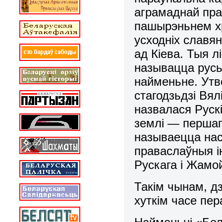
аграмаднай пра
пашырэньнем хр
усходніх славя
ад Кіева. Тыя л
называцца русь
найменьне. Утво
стагодзьдзі Вял
назвалася Рускі
землі — першап
называецца нас
праваслаўныя ін
Рускага і Жамо
Такім чынам, д
хуткім часе пер