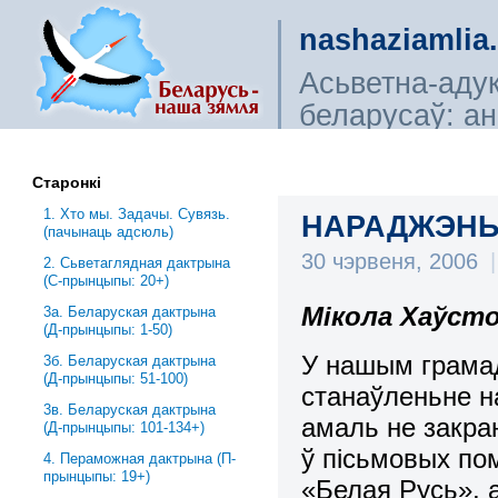
nashaziamlia
Асьветна-аду
беларусаў: ана
сьветагляды, і
Старонкі
1. Хто мы. Задачы. Сувязь.
НАРАДЖЭНЬ
(пачынаць адсюль)
30 чэрвеня, 2006
|
2. Сьветаглядная дактрына
(С-прынцыпы: 20+)
Мікола Хаўсто
3a. Беларуская дактрына
(Д-прынцыпы: 1-50)
У нашым грамад
3б. Беларуская дактрына
(Д-прынцыпы: 51-100)
станаўленьне н
3в. Беларуская дактрына
амаль не закра
(Д-прынцыпы: 101-134+)
ў пісьмовых по
4. Пераможная дактрына (П-
прынцыпы: 19+)
«Белая Русь», 