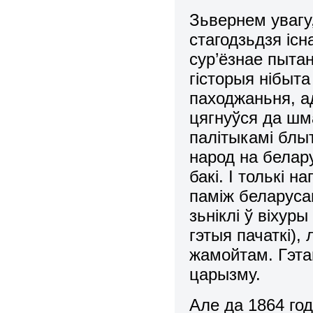
Зьвернем увагу
стагодзьдзя існ
сур’ёзнае пытан
гісторыя нібыт
паходжаньня, а
цягнуўся да шм
палітыкамі блы
народ на белару
бакі. І толькі 
паміж беларуса
зьніклі ў віхур
гэтыя пачаткі),
жамойтам. Гэта
царызму.
Але да 1864 год