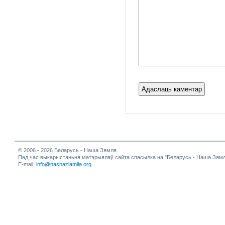
© 2006 - 2026 Беларусь - Наша Зямля.
Пад час выкарыстаньня матэрыялаў сайта спасылка на "Беларусь - Наша Зямл
E-mail:
info@nashaziamlia.org