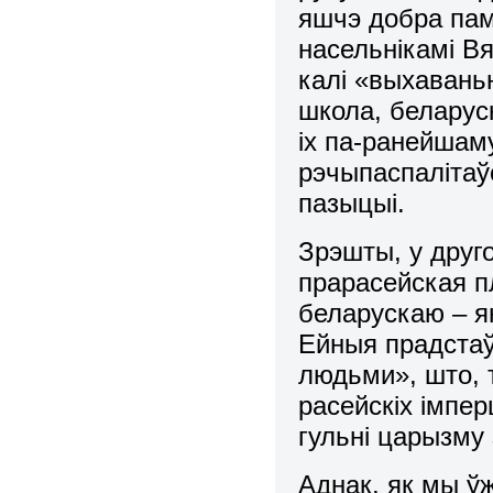
яшчэ добра памя
насельнікамі Вя
калі «выхавань
школа, беларуск
іх па-ранейшаму
рэчыпаспалітаўс
пазыцыі.
Зрэшты, у друго
прарасейская п
беларускаю – я
Ейныя прадстаў
людьми», што, 
расейскіх імпе
гульні царызму
Аднак, як мы ўж