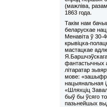
(мажліва, разам
1863 года.
Такім нам бачы
беларускае нацы
Менавіта ў 30-4
крывіцка-полацк
мастацкае адлю
Я.Баршчэўскага
фантастычных а
літаратар зьвя
мове: «зашыфр
нацыянальная ід
«Шляхціц Завал
быў бы ўсяго т
пазьнейшых вы