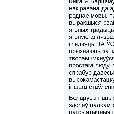
Кніга Я.Баршчэў
накіравана да 
роднае мовы, п
выракшыся свай
ягоных традыцы
ягоную філязофі
глядзяць НА ЎС
прызнаюць за ім
творам імкнуўс
простага люду, 
спрабуе давесьц
высокамастацку
іншага стаўленн
Беларускі нацы
здолеў цалкам 
патрыятычныя 