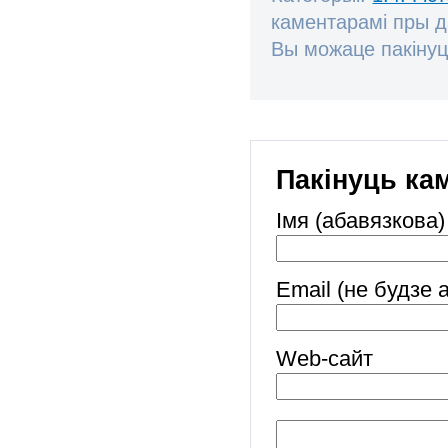
каментарамі пры 
Вы можаце пакінуц
Пакінуць ка
Імя (абавязкова)
Email (не будзе 
Web-cайт