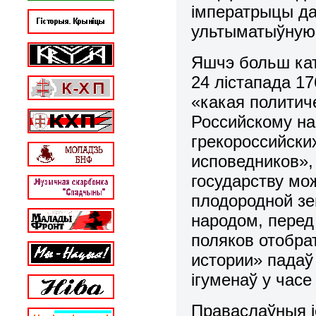
імператрыцы д
ультыматыўную г
Яшчэ больш кат
24 лістапада 17
«какая политич
Российскому н
грекороссийски
исповедников»
государству мо
плодородной з
народом, перед
поляков отобрат
истории» падаў
ігуменаў у часе
Праваслаўныя іе