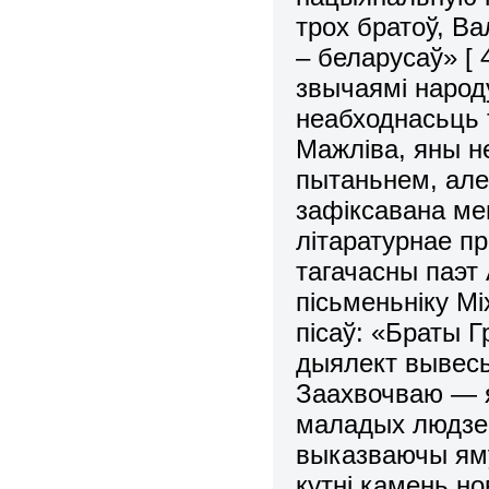
трох братоў, В
– беларусаў» [
звычаямі народ
неабходнасьць 
Мажліва, яны н
пытаньнем, але
зафіксавана ме
літаратурнае п
тагачасны паэт 
пісьменьніку М
пісаў: «Браты Г
дыялект вывесь
Заахвочваю — 
маладых людзей.
выказваючы яму
кутні камень но