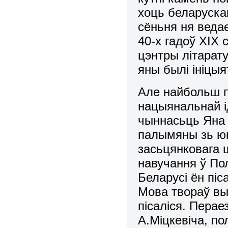
хоць беларуска
сёньня ня веда
40-х гадоў ХІХ 
цэнтры літарат
яны былі ініцы
Але найбольш 
нацыянальнай і
чыннасьць Яна 
палымяны зь юн
засьцянковага ш
навучання ў Пол
Беларусі ён піс
Мова твораў вы
пісаліся. Пера
А.Міцкевіча, п