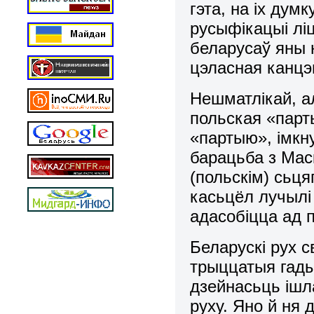
гэта, на іх дум
русыфікацыі ліц
беларусаў яны 
цэласная канцэп
Нешматлікай, а
польская «парт
«партыю», імкн
барацьба з Маск
(польскім) сьця
касьцёл лучылі 
адасобіцца ад 
Беларускі рух с
трыццатыя гады 
дзейнасьць ішл
руху. Яно й ня