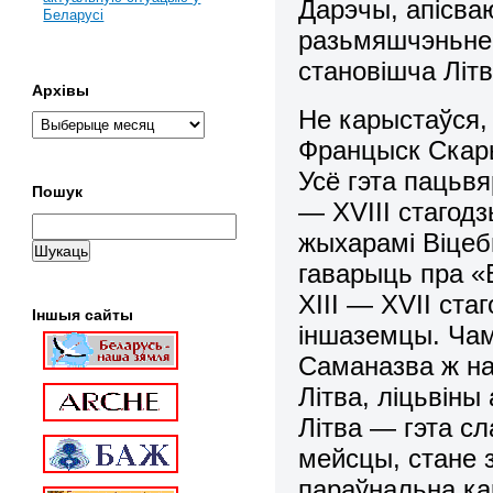
Дарэчы, апісваю
Беларусі
разьмяшчэньне 
становішча Літв
Архівы
Не карыстаўся,
Францыск Скары
Усё гэта пацьв
Пошук
— ХVІІІ стагод
жыхарамі Віцеб
гаварыць пра «
ХІІІ — ХVІІ ста
Іншыя сайты
іншаземцы. Ча
Саманазва ж н
Літва, ліцьвіны
Літва — гэта с
мейсцы, стане 
параўнальна ка