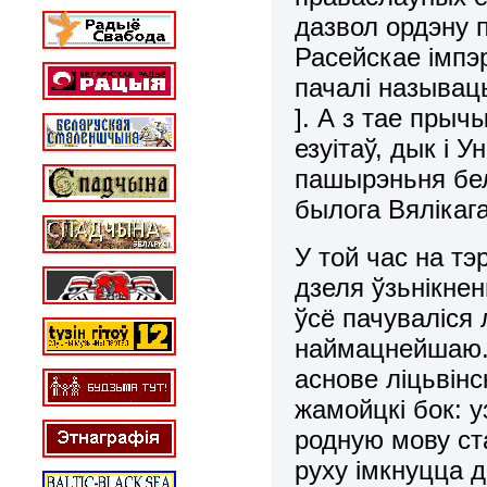
дазвол ордэну 
Расейскае імпэр
пачалі называць
]. А з тае прыч
езуітаў, дык і 
пашырэньня бел
былога Вялікага
У той час на тэ
дзеля ўзьнікне
ўсё пачуваліся 
наймацнейшаю. 
аснове ліцьвінс
жамойцкі бок: у
родную мову ста
руху імкнуцца 