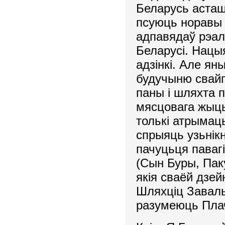
Беларусь асташ
псуюць норавы 
адпавядаў рэал
Беларусі. Нацы
адзінкі. Але ян
будучыню свайг
паны і шляхта 
мясцовага жыць
толькі атрымац
спрыяць узьнік
пачуцьця павагі
(Сын Буры, Паку
якія сваёй дзе
Шляхціц Заваль
разумеюць Пла