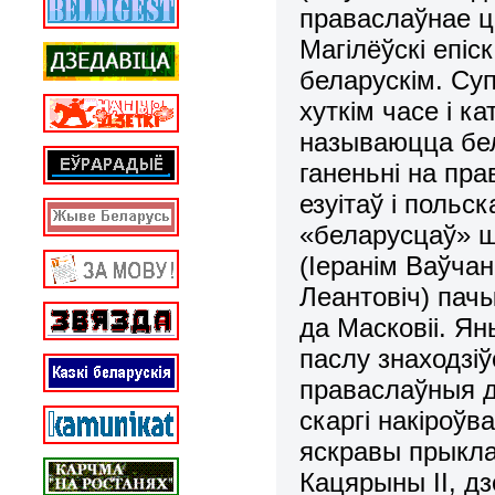
праваслаўнае ц
Магілёўскі епі
беларускім. Су
хуткім часе і ка
называюцца бел
ганеньні на пра
езуітаў і польс
«беларусцаў» ш
(Іеранім Ваўчан
Леантовіч) пач
да Масковіі. Я
паслу знаходзі
праваслаўныя д
скаргі накіроў
яскравы прыкла
Кацярыны ІІ, дз