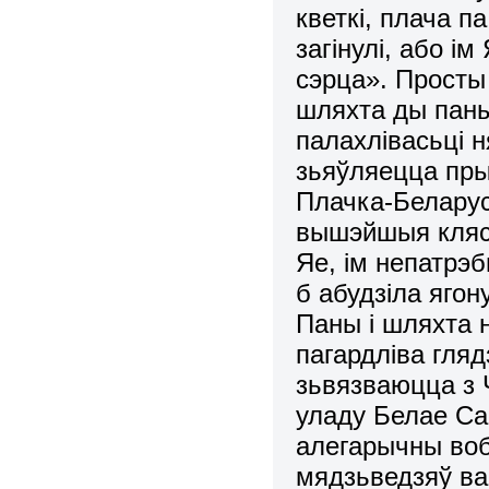
кветкі, плача п
загінулі, або і
сэрца». Просты
шляхта ды паны
палахлівасьці н
зьяўляецца пры
Плачка-Беларус
вышэйшыя клясы
Яе, ім непатрэ
б абудзіла яго
Паны і шляхта н
пагардліва гляд
зьвязваюцца з 
уладу Белае Са
алегарычны вобр
мядзьведзяў ва