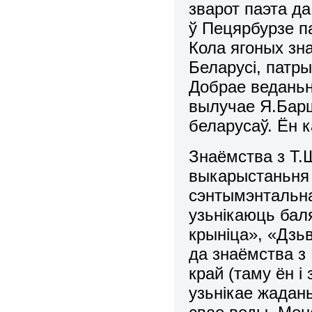
зварот паэта д
ў Пецярбурзе па
Кола ягоных зн
Беларусі, патры
Добрае веданьне
вылучае Я.Барш
беларусаў. Ён 
Знаёмства з Т.
выкарыстаньня ў
сэнтымэнтальнай
узьнікаюць бал
крыніца», «Дзь
да знаёмства з
край (таму ён і 
узьнікае жада