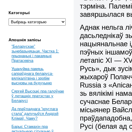
тэрміна. Палемі
завяршылася вы
Катэгорыі
Аднак нельга л
дасьледнікаў з
Апошнія запісы
нацыянальнае ід
“Беларускае”
пэўных іншамоў
зьнебазьняцьце. Частка 1:
прызнаньні і пакаяньні
летапіс ХІ — ХV
Пратасевіча
Русь», дык зусі
Ушануйма памяць
сапраўднага беларуса-
жыхароў Полачч
вялікалітвіна і зробім
высновы на будучыню
Russia з «Апісан
Сяргей Высоцкі пра галоўнае
зь вялікімі на
ў леташніх пратэстах у
сучаснае Белару
Беларусі
місыянер Вайсл
Да праўладнага “круглага
стала” далучыўся Андрэй
праўдападобна,
Клімаў. Чаму?
Русі (белая ад 
Барыс Стамахін пра
актуальную сітуацыю ў