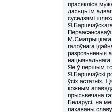
прасякліся муж
дасьць ім адва
суседзямі шлях
Я.Баршчэўскага
Пераасэнсаваў
М.Сматрыцкага,
галоўнага ідэйн
разрозьненыя а
нацыянальнага 
Яе ў першым то
Я.Баршчэўскі р
ўсіх астатніх. 
кожным апавяда
прысьвечана гэт
Беларусі, на ме
пахаваны славу