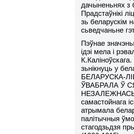
дачыненьнях з 
Прадстаўнікі лі
зь беларускім 
сьведчаньне гэ
Пэўнае значэнь
ідэі мела і рэ
К.Каліноўскага.
зьнікнуць у бел
БЕЛАРУСКА-Л
ЎВАБРАЛА Ў 
НЕЗАЛЕЖНАСЬЦЬ
самастойнага і
атрымала бела
палітычныя ўмо
стагодзьдзя пры