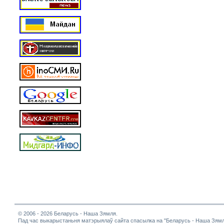
© 2006 - 2026 Беларусь - Наша Зямля.
Пад час выкарыстаньня матэрыялаў сайта спасылка на "Беларусь - Наша Зямл