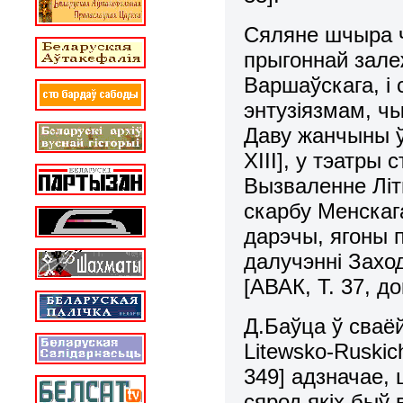
Сяляне шчыра ч
прыгоннай зале
Варшаўскага, і
энтузіязмам, ч
Даву жанчыны ўс
ХІІІ], у тэатры 
Вызваленне Літ
скарбу Менскаг
дарэчы, ягоны п
далучэнні Захо
[АВАК, Т. 37, до
Д.Баўца ў сваёй
Litеwsko-Ruskic
349] адзначае, 
сярод якіх быў 