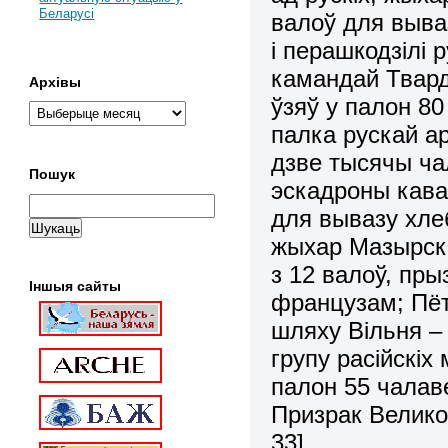
Беларусі
валоў для выва
і перашкодзілі 
камандай Твард
Архівы
ўзяў у палон 80
палка рускай ар
дзве тысячы чал
Пошук
эскадроны кава
для вывазу хлеб
жыхар Мазырска
з 12 валоў, пры
Іншыя сайты
французам; Пётр
шляху Вільня –
групу расійскіх
палон 55 чалаве
Призрак Великой
33].