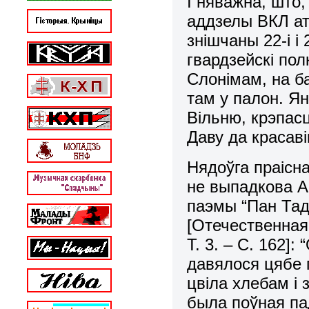
І няважна, што
аддзелы ВКЛ ат
знішчаны 22-і і 
гвардзейскі пол
Слонімам, на б
там у палон. Я
Вільню, крэпас
Даву да красаві
Нядоўга праісн
не выпадкова А
паэмы “Пан Тад
[Отечественная 
Т. 3. – С. 162]
давялося цябе 
цвіла хлебам і 
была поўная пад