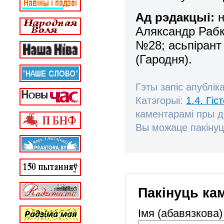
Ад рэдакцыі:
н
Аляксандр Рабк
№28; асьпірант
(Гародня).
Гэты запіс апублік
Катэгорыі:
1.4. Гі
каментарамі пры 
Вы можаце пакінуц
Пакінуць ка
Імя (абавязкова)