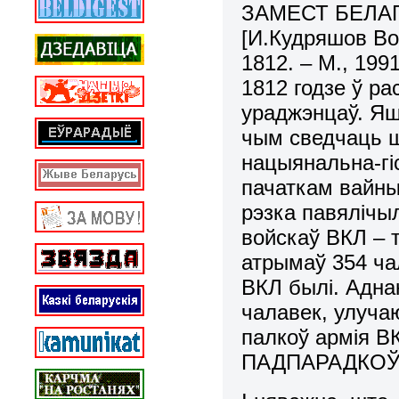
ЗАМЕСТ БЕЛАГ
[И.Кудряшов Во
1812. – М., 1991
1812 годзе ў ра
ураджэнцаў. Яш
чым сведчаць шм
нацыянальна-гі
пачаткам вайны 
рэзка павялічы
войскаў ВКЛ – т
атрымаў 354 ча
ВКЛ былі. Аднак
чалавек, улуч
палкоў армія В
ПАДПАРАДКОЎВ