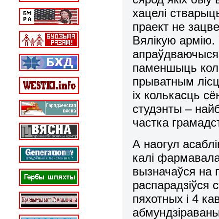
хацелі стварыць
праект не зацве
Вялікую армію. 
апраўдваючыся 
паменшыць коль
прыватным лісц
іх колькасць сё
студэнты – най
частка грамадс
А наогул асабл
калі фармавала
вызначаўся на п
распарадзіўся 
пяхотных і 4 ка
абмундзіраваныя