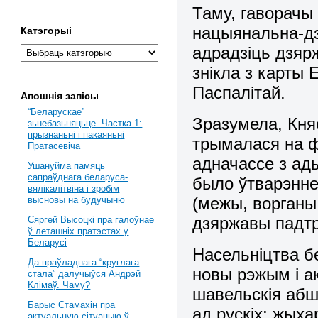
Таму, гаворачы
нацыянальна-дз
Катэгорыі
адрадзіць дзярж
знікла з карты 
Паспалітай.
Апошнія запісы
“Беларускае”
Зразумела, Княс
зьнебазьняцьце. Частка 1:
прызнаньні і пакаяньні
трымалася на ф
Пратасевіча
адначассе з ады
Ушануйма памяць
сапраўднага беларуса-
было ўтварэнне
вялікалітвіна і зробім
(межы, ворганы 
высновы на будучыню
дзяржавы падтры
Сяргей Высоцкі пра галоўнае
ў леташніх пратэстах у
Беларусі
Насельніцтва б
Да праўладнага “круглага
новы рэжым і ак
стала” далучыўся Андрэй
Клімаў. Чаму?
шавельскія абша
Барыс Стамахін пра
ад рускіх; жыха
актуальную сітуацыю ў