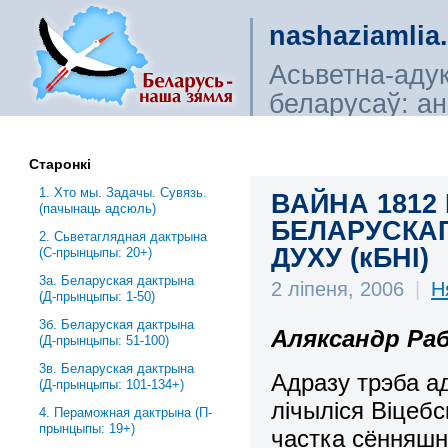
nashaziamlia
Асьветна-аду
беларусаў: ана
сьветагляды, і
Старонкі
1. Хто мы. Задачы. Сувязь.
ВАЙНА 1812
(пачынаць адсюль)
БЕЛАРУСКА
2. Сьветаглядная дактрына
ДУХУ (кБНІ)
(С-прынцыпы: 20+)
3a. Беларуская дактрына
2 ліпеня, 2006
|
Н
(Д-прынцыпы: 1-50)
3б. Беларуская дактрына
Аляксандр Ра
(Д-прынцыпы: 51-100)
3в. Беларуская дактрына
Адразу трэба ад
(Д-прынцыпы: 101-134+)
лічыліся Віцебс
4. Пераможная дактрына (П-
прынцыпы: 19+)
частка сённяшні