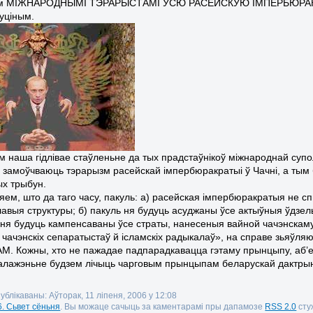
ем МІЖНАРОДНЫМІ ТЭРАРЫСТАМІ ЎСЮ РАСЕЙСКУЮ ІМПЕРБЮРАКРАТЫЮ
уціным.
м наша гідлівае стаўленьне да тых прадстаўнікоў міжнароднай супол
замоўчваюць тэрарызм расейскай імпербюракратыі ў Чачні, а тым
х трыбун.
яем, што да таго часу, пакуль: а) расейская імпербюракратыя не с
лавыя структуры; б) пакуль ня будуць асуджаны ўсе актыўныя ўдзельні
ня будуць кампенсаваны ўсе страты, нанесеныя вайной чачэнскаму 
 чачэнскіх сепаратыстаў й ісламскіх радыкалаў», на справе зь
. Кожны, хто не пажадае падпарадкавацца гэтаму прынцыпу, аб’ек
лажэньне будзем лічыць чарговым прынцыпам беларускай дактры
ублікаваны: Аўторак, 11 ліпеня, 2006 у 12:08
6. Сьвет сёньня
. Вы можаце сачыць за каментарамі пры дапамозе
RSS 2.0
стуж