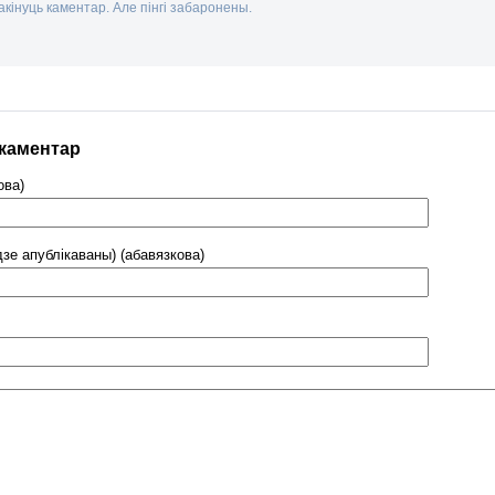
кінуць каментар. Але пінгі забаронены.
 каментар
ова)
дзе апублікаваны) (абавязкова)