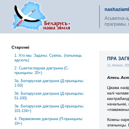
nashaziaml
Асьветна-ад
праграмы, 
Старонкі
1. Хто мы. Задачы. Сувязь. (пачынаць
ПРА ЗАГ
адсюль)
11 ліпеня, 2
2. Сьветаглядная дактрына (С-
прынцыпы: 20+)
Алесь Аст
3a. Беларуская дактрына (Д-прынцыпы:
1-50)
Цікава назі
калі чалав
3б. Беларуская дактрына (Д-прынцыпы:
51-100)
кантрабанд
начальнік
3в. Беларуская дактрына (Д-прынцыпы:
«паважаныя
101-134+)
4. Пераможная дактрына (П-прынцыпы:
Кожны нарм
19+)
злачынцы. 