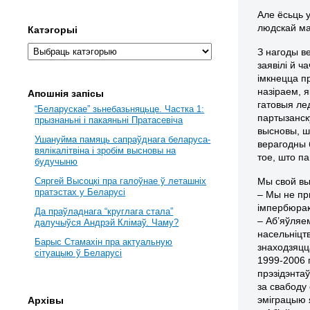
Але ёсьць 
людскай ма
Катэгорыі
З нагоды в
заявілі й ч
імкнецца п
назіраем, 
Апошнія запісы
гатовыя лед
“Беларускае” зьнебазьняцьце. Частка 1:
партызанск
прызнаньні і пакаяньні Пратасевіча
высновы, ш
Ушануйма памяць сапраўднага беларуса-
верагодны 
вялікалітвіна і зробім высновы на
тое, што па
будучыню
Мы свой вы
Сяргей Высоцкі пра галоўнае ў леташніх
пратэстах у Беларусі
– Мы не пр
імпербюрак
Да праўладнага “круглага стала”
– Аб’яўляе
далучыўся Андрэй Клімаў. Чаму?
насельніцтв
Барыс Стамахін пра актуальную
знаходзяцц
сітуацыю ў Беларусі
1999-2006 
прэзідэнта
за свабоду
эміграцыю
Архівы