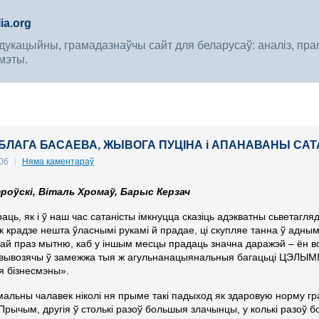
ia.org
укацыйны, грамадазнаўчы сайт для беларусаў: аналіз, прагноз
мэты.
ІБЛАГА БАСАЕВА, ЖЫВОГА ПУЦІНА і АПАНАВАНЫ САТАН
006
|
Няма каментараў
роўскі, Віталь Хромаў, Барыс Керзач
раць, як і ў наш час сатаністы імкнуцца сказіць адэкватны сьветагл
ек крадзе нешта ўласнымі рукамі й прадае, ці скупляе танна ў адны
ай праз мытню, каб у іншым месцы прадаць значна даражэй – ён во
і, вывозячы ў замежжа тыя ж агульнанацыянальныя багацьці ЦЭ
 бізнесмэны».
альны чалавек ніколі ня прыме такі падыход як здаровую норму грам
Прычым, другія ў столькі разоў большыя злачынцы, у колькі разоў 