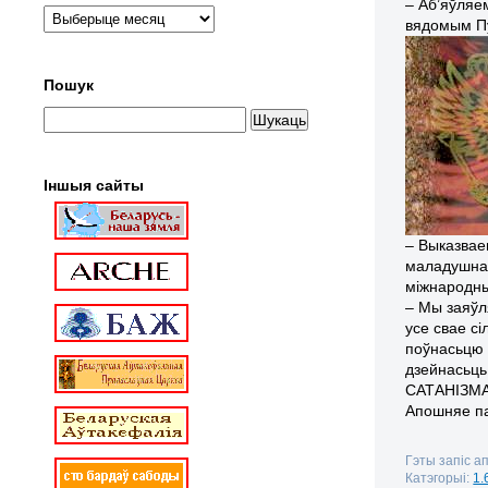
– Аб’яўля
вядомым П
Пошук
Іншыя сайты
– Выказвае
маладушна 
міжнародны
– Мы заяўл
усе свае сі
поўнасьцю 
дзейнасьць
САТАНІЗМАМ
Апошняе па
Гэты запіс ап
Катэгорыі:
1.