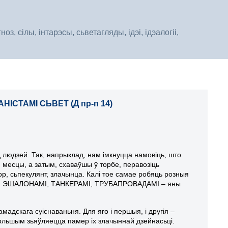
, сілы, інтарэсы, сьветагляды, ідэі, ідэалогіі,
ІСТАМІ СЬВЕТ (Д пр-п 14)
яд людзей. Так, напрыклад, нам імкнуцца намовіць, што
м месцы, а затым, схаваўшы ў торбе, перавозіць
р, сьпекулянт, злачынца. Калі тое самае робяць розныя
ЛЫМІ ЭШАЛОНАМІ, ТАНКЕРАМІ, ТРУБАПРОВАДАМІ – яны
адскага суіснаваньня. Для яго і першыя, і другія –
большым зьяўляецца памер іх злачыннай дзейнасьці.