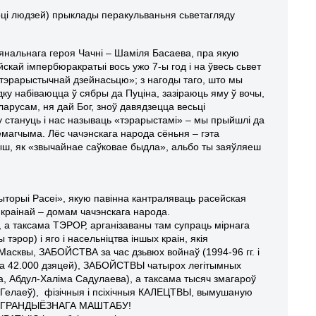
ці людзей) прыклады перакульваньня сьветагляду
ыянальнага героя Чачні – Шаміля Басаева, пра якую
йскай імпербюракратыі вось ужо 7-ы год і на ўвесь сьвет
тэрарыстычнай дзейнасьцю»; з нагоды таго, што мы
дку набіваюцца ў сябры да Пуціна, зазіраюць яму ў вочы,
ларусам, ня дай Бог, зноў давядзецца весьці
 стануць і нас называць «тэрарыстамі» – мы прыйшлі да
магчыма. Лёс чачэнскага народа сёньня – гэта
ыш, як «звычайнае саўковае быдла», альбо ты заяўляеш
ыторыі Расеі», якую павінна кантраляваць расейская
 краінай – домам чачэнскага народа.
 таксама ТЭРОР, арганізаваны там супраць мірнага
эрор) і яго і насельніцтва іншых краін, якія
Масквы, ЗАБОЙСТВА за час дзьвюх войнаў (1994-96 гг. і
ш за 42.000 дзяцей), ЗАБОЙСТВЫ чатырох легітымных
а, Абдул-Халіма Садулаева), а таксама тысяч змагароў
 Гелаеў), фізічныя і псіхічныя КАЛЕЦТВЫ, вымушаную
МУ ГРАНДЫЁЗНАГА МАШТАБУ!