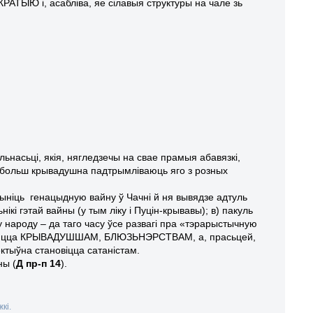
 і, асабліва, яе сілавыя структуры на чале зь
ьнасьці, якія, нягледзечы на свае прамыя абавязкі,
 больш крывадушна падтрымліваюць яго з розных
пыніць генацыдную вайну ў Чачні й ня вывядзе адтуль
кі гэтай вайны (у тым ліку і Пуцін-крывавы); в) пакуль
народу – да таго часу ўсе развагі пра «тэрарыстычную
яўляюцца КРЫВАДУШШАМ, БЛЮЗЬНЭРСТВАМ, а, прасьцей,
тыўна становіцца сатаністам.
ны (
Д пр-п 14
).
кі.