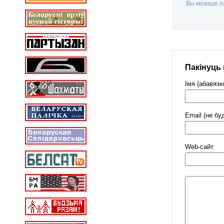
Вы можаце па
Пакінуць
Імя (абавязк
Email (не бу
Web-cайт