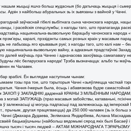
у нашым жыцьці яшчэ больш жудасныя (бо датычаць жыцьця і сьмер
сы. Адзін з найбольш абуральных зь іх зьвязаны з вайной у Чачні.
ерагоднай заўчаснай гібелі выбітнага сына чачэнскага народа, нац
ачэнцы, і расейскія спецслужбы; з нагоды таго, што прапаганда расе
радставіць нацыянальна-вызвольную барацьбу чачэнскага народа «
як прэм’еры, каралі, прэзідэнты самых розных краін у масавым пара
зь не лабызаць яго крывавыя рукі; з нагоды таго, што калі нам – бе
ую нацыянальна-вызвольную вайну, а адказныя прадстаўнікі Захаду
то далей маўчаць пра Чачню і адначасова захоўваць самапавагу не
будучы лёс беларускага народа! Трэба вызначацца: альбо ты маўч
вінен як Чалавек.
бар зрабілі. Ён выглядае наступным чынам:
ымаем тэзы пра тое, што тэрыторыя Чачні «зьяўляецца часткай тэр
ратыя. Чачня-Ічкерыя была, ёсьць і абавязкова будзе самастойнай
м ЗАХОП ў ЗАКЛАДНІКІ дадзенай КРАІНЫ З МІЛЬЁННЫМ НАРОДАМ, а
а з мэтай ЗАПУЖАЦЬ (праз масавыя забойствы, катаваньні, псіхічны т
а ў залежнасьці ці могуць падпасьці пад залежнасьць ад імперскай 
гг., прычым, другая працягваецца) да 250.000 чалавек (зь іх боль
ў Чачні (Джахара Дудаева, Зелімхана Яндарбіева, Аслана Масхадав
 сваёй бацькаўшчыны (найбольш вядомымі сярод якіх былі Басаеў і
 яшчэ тысяч і тысяч людзей – АКТАМ МІЖНАРОДНАГА ТЭРАРЫЗ