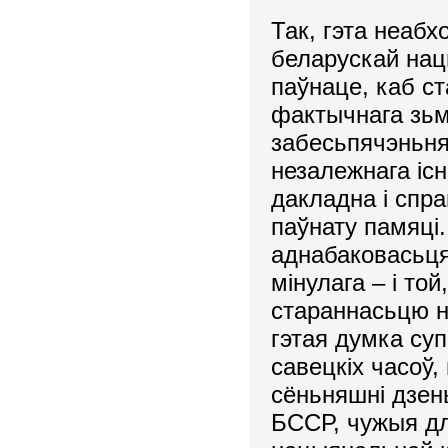
Так, гэта неабх
беларускай нац
паўнаце, каб ст
фактычнага зьм
забесьпячэньн
незалежнага існ
дакладна і спр
паўнату памяці
аднабаковасьця
мінулага – і той
стараннасьцю не
гэтая думка су
савецкіх часоў,
сёньняшні дзень
БССР, чужыя дл