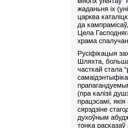
многіх уніятаў 
жаданьня іх (ун
царква каталіц
да кампрамісаў
Цела Гасподняга
храма спалучаны
Русіфікацыя за
Шляхта, больша
часткай стала 
самаідэнтыфікац
прапагандуемы
(пра калізіі ду
працэсамі, які
сярэдзіне стаг
духоўным абудж
тонка расказаў 