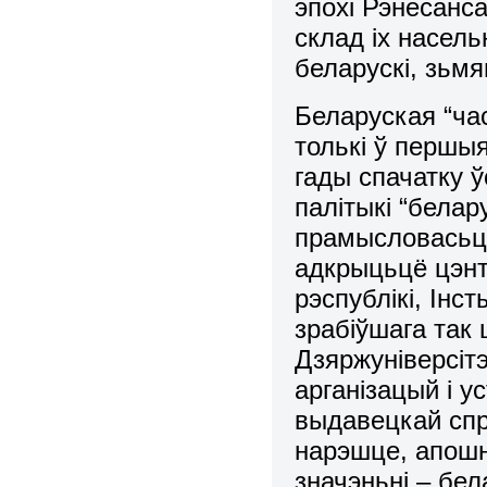
эпохі Рэнесанса
склад іх насель
беларускі, зьмя
Беларуская “час
толькі ў першыя
гады спачатку 
палітыкі “белар
прамысловасьці
адкрыцьцё цэнт
рэспублікі, Інс
зрабіўшага так
Дзяржуніверсітэ
арганізацый і у
выдавецкай спр
нарэшце, апошня
значэньні – бел