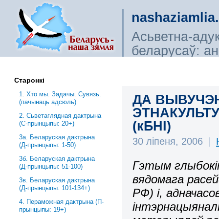
nashaziamlia
Асьветна-аду
беларусаў: ана
сьветагляды, і
Старонкі
1. Хто мы. Задачы. Сувязь.
ДА ВЫВУЧЭ
(пачынаць адсюль)
ЭТНАКУЛЬТУ
2. Сьветаглядная дактрына
(кБНІ)
(С-прынцыпы: 20+)
3a. Беларуская дактрына
30 ліпеня, 2006
|
(Д-прынцыпы: 1-50)
3б. Беларуская дактрына
Гэтым глыбок
(Д-прынцыпы: 51-100)
вядомага расей
3в. Беларуская дактрына
(Д-прынцыпы: 101-134+)
РФ) і, адначасо
4. Пераможная дактрына (П-
інтэрнацыянал
прынцыпы: 19+)