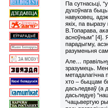
Па сутнасьці, 
духоўнага быцьц
навуковец, адэ
якіх, па выразу
В.Топарава, ак
асноўным” [4]. 
парадыгму, асэ
разуменьня сам
Але… правільну
зразумець. Мен
метадалагічна 
хто – быццам бы
дасьледваў (а 
дасьледуе) “на
“чацьвертую рыс