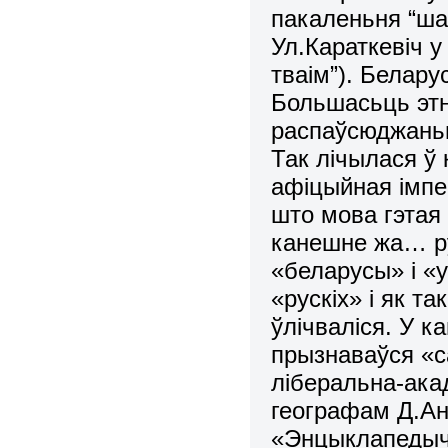
пакаленьня “ша
Ул.Караткевіч 
тваім”). Белару
Большасьць этн
распаўсюджаньн
Так лічылася ў 
афіцыйная імпер
што мова гэтая 
канешне жа… ру
«беларусы» і «
«рускіх» і як т
ўлічваліся. У к
прызнаваўся «
ліберальна-ака
географам Д.Ан
«Энцыклапедыч