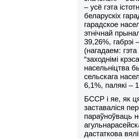
– усё гэта істот
беларускіх гара
гарадское насе
этнічнай прына
39,26%, габрэі 
(нагадаем: гэта
“заходнімі крэс
насельніцтва б
сельскага насель
6,1%, палякі – 1
БССР і яе, як 
заставаліся пер
параўноўваць не
агульнарасейска
дастаткова вялі