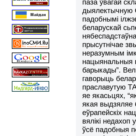
паза ўвагай скл
дыялектычную С
падобнымі ілжэ
беларускай сьп
нябеспадстаўна
прысутнічае зв
неразумным імк
нацыянальныя п
барыкады”. Вел
гаворыць белару
праславутую Т
яе якасьцях, “я
якая выдзяляе 
еўрапейскіх на
вялікі недахоп 
ўсё падобныя п