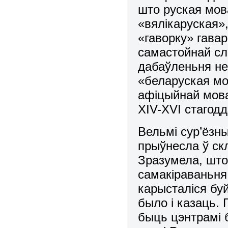
што руская мов
«вялікаруская»
«гаворку» гава
самастойнай сл
дабаўленьня не
«беларуская мов
афіцыйнай мовай
ХIV-ХVI стагоддз
Вельмі сур’ёзны
прыўнесла ў скл
Зразумела, што
самакіраваньня 
карысталіся бу
было і казаць. 
быць цэнтрамі б