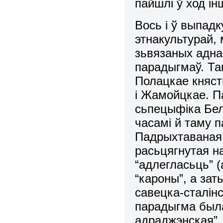
пайшлі ў ход і
Вось і ў выпадк
этнакультурай,
зьвязаных адна
парадыгмаў. Та
Полацкае княств
і Жамойцкае. П
сьпецыфіка Бел
часамі й таму 
Падрыхтаваная 
расьцягнутая н
“адлегласьць” 
“кароны”, а за
савецка-сталінс
парадыгма была
адраджэнская”.