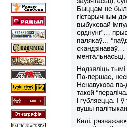
заўзятасьці, су
Быццам не было
гістарычным д
выбуховай імпул
орднунг”… прыс
палякаў… “паўд
скандзінаваў… 
ментальнасьці, 
Надзяліць тымі 
Па-першае, нес
Ненавукова па-
такой “пераліч
і губляецца. І 
вушы палітыкан
Калі, разважаю