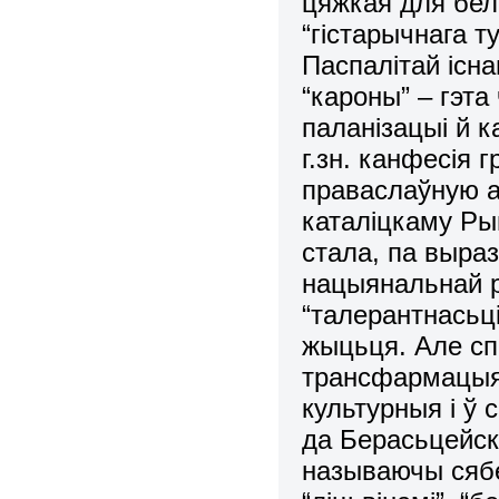
цяжкая для бел
“гістарычнага т
Паспалітай існа
“кароны” – гэта
паланізацыі й к
г.зн. канфесія 
праваслаўную 
каталіцкаму Рым
стала, па выраз
нацыянальнай рэ
“талерантнасьц
жыцьця. Але сп
трансфармацыях
культурныя і ў
да Берасьцейска
называючы сябе