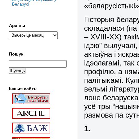
«беларусістыкі»
Беларусі
Гісторыя белар
Архівы
складалася (па
– XVIII-XX) та
ідэю” вылучалі
актыўна і яскрав
Пошук
ідэолагамі, та
профілю, а ням
палітыкамі. Кул
вельмі літарат
Іншыя сайты
лоне беларуска
усё тры “нацыя
размова па сут
1.