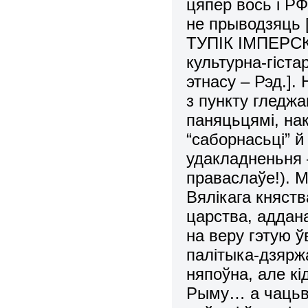
цяпер вось і РФ
не прыводзяць [
ТУПІК ІМПЕРСКА
культурна-гіст
этнасу – Рэд.].
з пункту гледжа
паняцьцямі, нак
“саборнасьці” й
удакладненьня 
праваслаўе!). 
Вялікага княств
царства, аддан
на веру гэтую ў
палітыка-дзяржа
няпоўна, але кі
Рыму… а чацьв