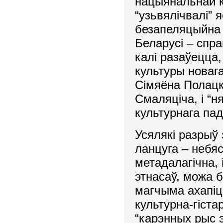
нацыянальнай ку
“узьвялічвалі” 
безапеляцыйна 
Беларусі – спр
калі разаўецца
культуры новаг
Сімяёна Полацк
Смаляціча, і “
культурнага па
Усялякі разрыў 
ланцуга – небяс
метадалагічна, 
этнасаў, можа б
магчыма ахапіц
культурна-гіс
“карэнных рыс 