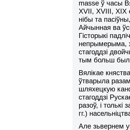
masse ў часы В
XVII, XVIII, XI
нібы та пасіўны
Айчынная ва ўс
Гісторыкі падліч
непрымерыма, 
стагоддзі двойч
тым больш былі
Вялікае княства
ўтварыла разам
шляхецкую канф
стагоддзі Руска
разоў, і толькі 
гг.) насельніц
Але зьвернем у