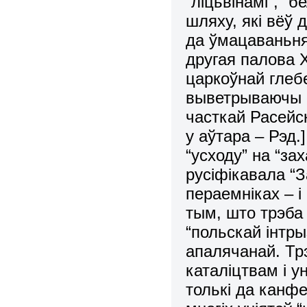
“ліцьвінамі”, “
шляху, які вёў 
да ўмацаваньня
другая палова XV
царкоўнай глеб
выветрываючы «
часткай Расейс
у аўтара – Рэд.
“усходу” на “за
русіфікавала “За
пераемніках – і
тым, што трэба
“польскай інтры
апалячанай. Тр
каталіцтвам і у
толькі да канф