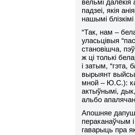
вельмі далёкія
падзеі, якія ан
нашымі блізкімі
“Так, нам – бе
уласьцівыя “пас
становішча, пэ
ж ці толькі бел
і затым, “гэта,
вырыянт выйсь
мной – Ю.С.): к
актыўнымі, дык,
альбо апалячан
Апошняе дапуш
пераканаўчым і
гаварыць пра я