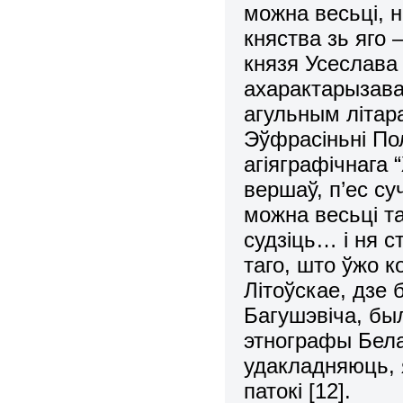
можна весьці, 
княства зь яго 
князя Усеслава 
ахарактарызаван
агульным літара
Эўфрасіньні По
агіяграфічнага 
вершаў, п’ес су
можна весьці та
судзіць… і ня 
таго, што ўжо к
Літоўскае, дзе
Багушэвіча, был
этнографы Бела
удакладняюць, 
патокі [12].