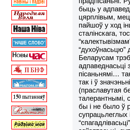
прадпісаньні. 
быць у адпаведн
цярплівым, мець
пайшоў у ход ін
сталінскага, то
“калектывізмам
“духоўнасьцю” 
Беларусам трэб
адпаведнасьці з
пісаньнямі… так
так і ў значэнь
(праславутая б
талерантнымі, с
бы і не было ў р
супрацьлеглых і
“спагадлівасьці