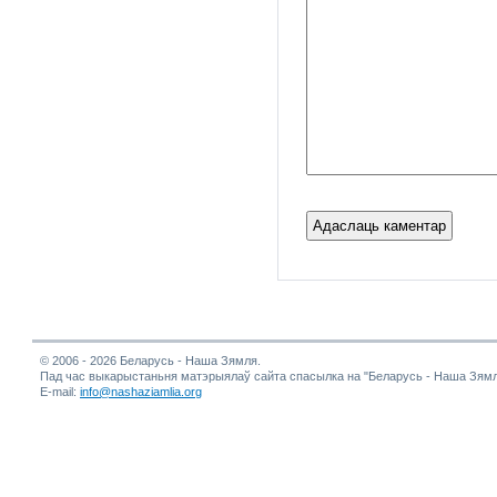
© 2006 - 2026 Беларусь - Наша Зямля.
Пад час выкарыстаньня матэрыялаў сайта спасылка на "Беларусь - Наша Зямл
E-mail:
info@nashaziamlia.org