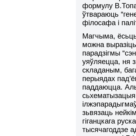
формулу В.Топа
ўтвараюць “ген
філосафа і палі
Магчыма, ёсьць
можна выразіць
парадзігмы “сэ
уяўляецца, ня з
складаным, баг
перыядах пад’ё
паддаюцца. Ал
сьхематызацыя
ілжэпарадыгмаў
зьвязаць нейкі
гіганцкага руск
тысячагоддзе а