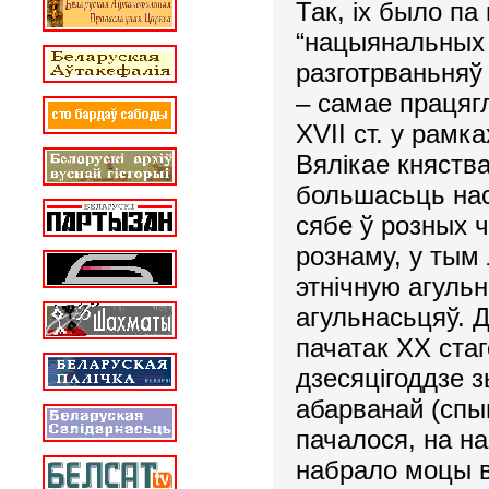
Так, іх было п
“нацыянальных 
разготрваньняў
– самае працяг
XVII ст. у рамк
Вялікае княства
большасьць нас
сябе ў розных ч
рознаму, у тым 
этнічную агуль
агульнасьцяў. 
пачатак ХХ ста
дзесяцігоддзе з
абарванай (спын
пачалося, на на
набрало моцы в