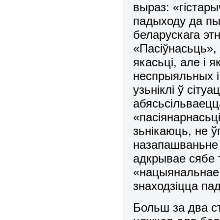
выраз: «гістары
падыходу да пы
беларускага эт
«Пасіўнасьць»,
якасьці, але і 
неспрыяльных і
узьніклі ў сітуа
абясьсільваецца
«пасіянарнасьці
зьнікаюць, не ў
назапашваньне 
адкрывае сябе 
«нацыянальнае 
знаходзіцца па
Больш за два ст