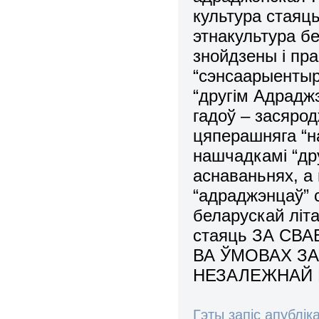
культура стаяць
этнакультура б
знойдзены і пр
“сэнсаарыентыр
“другім Адраджэ
гадоў – засяро
цяперашняга “
нашчадкамі “др
аснаваньнях, а
“адраджэнцаў” 
беларускай літа
стаяць ЗА СВ
ВА ЎМОВАХ З
НЕЗАЛЕЖНАЙ 
Гэты запіс апублік