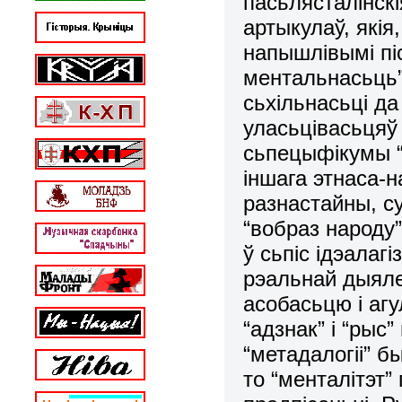
пасьлясталінскі
артыкулаў, які
напышлівымі пі
ментальнасьць”
сьхільнасьці да
уласьцівасьцяў 
сьпецыфікумы “
іншага этнаса-
разнастайны, су
“вобраз народу
ў сьпіс ідэалаг
рэальнай дыяле
асобасьцю і аг
“адзнак” і “рыс
“метадалогіі” б
то “менталітэт”