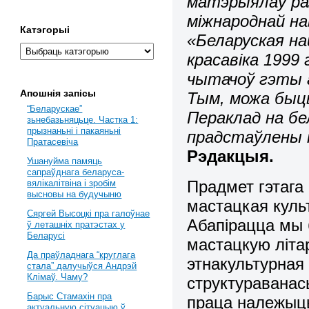
матэрыялаў раз
міжнароднай н
Катэгорыі
«Беларуская на
красавіка 1999
чытачоў гэты а
Апошнія запісы
Тым, можа быць
“Беларускае”
Пераклад на бе
зьнебазьняцьце. Частка 1:
прызнаньні і пакаяньні
прадстаўлены п
Пратасевіча
Рэдакцыя.
Ушануйма памяць
сапраўднага беларуса-
Прадмет гэтага 
вялікалітвіна і зробім
высновы на будучыню
мастацкая культ
Сяргей Высоцкі пра галоўнае
Абапірацца мы 
ў леташніх пратэстах у
Беларусі
мастацкую літа
Да праўладнага “круглага
этнакультурная
стала” далучыўся Андрэй
Клімаў. Чаму?
структураванас
Барыс Стамахін пра
праца належыць
актуальную сітуацыю ў