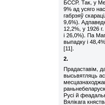
БССР. Так, у Ме
9% ад усяго нас
габрэяў скараці
9,6%). Адпаведн
12,2%, у 1926 г.
і 26,0%). Па М
выпадку і 48,4%
[11].
2.
Прадаставім, д
высьвятляць ас
месцазнаходжан
раньнебеларускі
Русі й феадальн
Вялікага княств