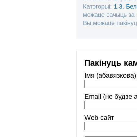
Катэгорыі:
1.3. Бе
можаце сачыць за
Вы можаце пакінуц
Пакінуць ка
Імя (абавязкова)
Email (не будзе 
Web-cайт