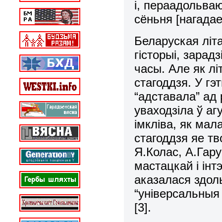
і, пераадольва
сёньня [нагадае
Беларуская літ
гісторыі, зарад
часы. Але як лі
стагоддзя. У гэ
“адставала” ад р
уваходзіла ў аг
імкліва, як мал
стагоддзя яе тв
Я.Колас, А.Гару
мастацкай і інт
аказалася здол
“універсальныя
[3].