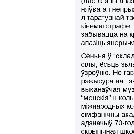
(але ж яны апаз
няўвага і непр
літаратурнай тв
кінематографе. 
забывацца на к
апазіцыянеры-ма
Сёньня ў “скла
сілы, ёсьць зь
ўзроўню. Не га
рэжысура на тэ
выканаўчая муз
“менскія” школ
міжнародных ко
сімфанічны ака
адзначыў 70-год
скрыпічная шко