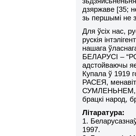
зьдзяйсьненьня
дзяржаве [35; н
зь першымі не з
Для ўсіх нас, р
рускія інтэліге
нашага ўласнаг
БЕЛАРУСІ – “РО
адстойваючы я
Купала ў 1919 
РАСЕЯ, менав
СУМЛЕНЬНЕМ, п
брацкі народ, б
Літаратура:
1. Беларусазна
1997.