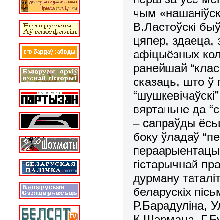
чым «нашаніўскі
В.Ластоўскі бы
цяпер, здаеца,
афіцыёзных кола
ранейшай “клас
сказаць, што ў 
“шушкевічаўскі”
вяртаньне да “с
– сапраўды ёсьц
боку ўладаў “п
пераарыентацыі
гістарычнай пр
дурману таталі
беларускіх пісь
Р.Барадуліна, У
К.Шэрмана, Г.Бу