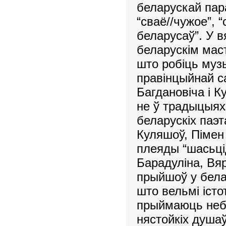
беларускай пар
“сваё//чужое”, “
беларусаў”. У в
беларускім маст
што робіць музы
правінцыйнай с
Багдановіча і К
не ў традыцыях
беларускіх паэт
Куляшоў, Пімен 
плеяды “шасьці
Барадуліна, Вярц
прыйшоў у белар
што вельмі істо
прыймаюць небя
нястойкіх душаў