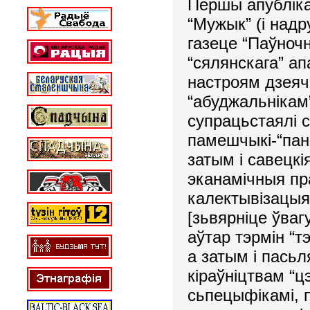
Першы апублік
“Мужык” (і надр
газеце “Паўноч
“сялянскага” ап
настроям дзеяч
“абуджальнікам
супрацьстаялі с
памешчыкі-“паны
затым і савецк
эканамічныя пр
калектывізацыя
[зьвярніце ўваг
аўтар тэрмін “тэ
а затым і пась
кіраўніцтвам “цэ
сьпецыфікамі, п