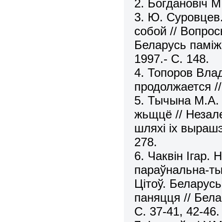
2. Богдановіч М.
3. Ю. Суровцев
собой // Вопро
Беларусь паміж 
1997.- С. 148.
4. Топоров Вла
продолжается //
5. Тычына М.А.
жьщцё // Незал
шляхі іх вырашэ
278.
6. Чаквін Ігар.
параўнальна-тып
Цітоў. Беларус
паняцця // Бела
С. 37-41, 42-46.