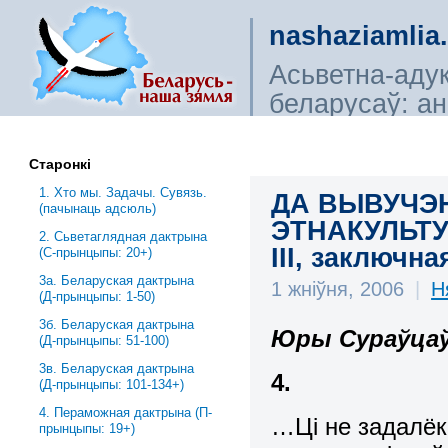
nashaziamlia
Асьветна-аду
беларусаў: ана
сьветагляды, і
Старонкі
1. Хто мы. Задачы. Сувязь.
ДА ВЫВУЧЭ
(пачынаць адсюль)
ЭТНАКУЛЬТУ
2. Сьветаглядная дактрына
ІІІ, заключна
(С-прынцыпы: 20+)
3a. Беларуская дактрына
1 жніўня, 2006
|
Н
(Д-прынцыпы: 1-50)
3б. Беларуская дактрына
Юры Сураўца
(Д-прынцыпы: 51-100)
3в. Беларуская дактрына
4.
(Д-прынцыпы: 101-134+)
4. Пераможная дактрына (П-
…Ці не задалёк
прынцыпы: 19+)