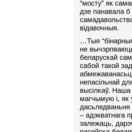
“мосту” як сама
дзе панавала б
самадавольства
відавочныя.
…Тыя “бінарныя 
не вычэрпваюць
беларускай сама
сабой такой за
абмежаванасьці
непасільнай дл
высілкаў. Наша
магчымую і, як
дасьледваньня 
– адэкватнага 
залежаць, дарэ
расейска-белару