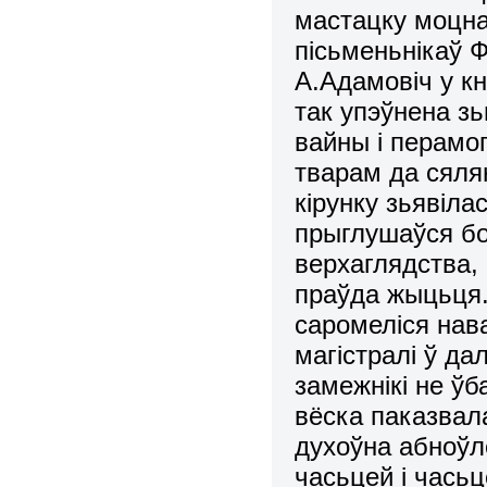
мастацку моцна
пісьменьнікаў 
А.Адамовіч у кн
так упэўнена зь
вайны і перамог
тварам да сяля
кірунку зьявіла
прыглушаўся бо
верхаглядства,
праўда жыцьця.
саромеліся нав
магістралі ў да
замежнікі не ўб
вёска паказвал
духоўна абноўл
часьцей і чась