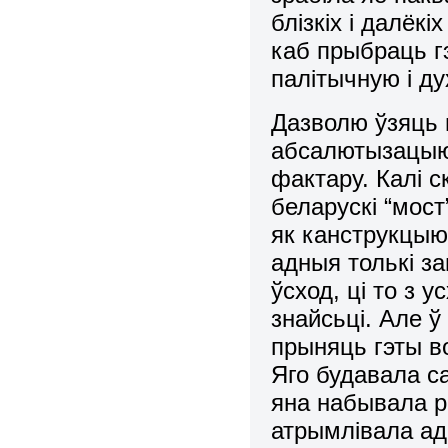
блізкіх і далёкі
каб прыбраць г
палітычную і ду
Дазволю ўзяць 
абсалютызацыю 
фактару. Калі 
беларускі “мост
як канструкцыю
адныя толькі зав
ўсход, ці то з 
знайсьці. Але ў
прыняць гэты во
Яго будавала са
яна набывала р
атрымлівала ад