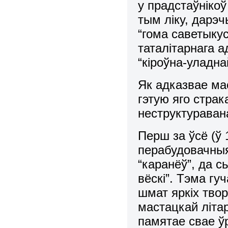
у прадстаўніко
тым ліку, дарэчы
“гома саветыку
таталітарнага а
“кіроўна-уладна
Як адказвае мас
гэтую яго стра
неструктураван
Перш за ўсё (ў 
перабудовачныя
“каранёў”, да с
вёскі”. Тэма гу
шмат яркіх твор
мастацкай літа
памятае свае ў