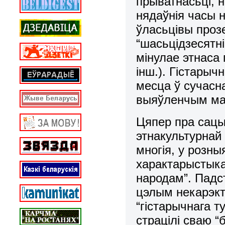
прыватнасьці, 
нядаўнія часы 
ўласьцівы проз
“шасьцідзесятні
мінулае этнаса 
інш.). Гістарыч
месца ў сучасна
выяўленчым мас
Цяпер пра сац
этнакультурнай
многія, у розны
характарыстыка
народам”. Падст
цэлым некарэкт
“гістарычнага т
страцілі сваю “