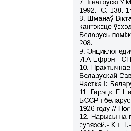
7. Ігнатоўскі У.
1992.- С. 138, 1
8. Шманаў Вікт
кантэксце ўсходн
Беларусь паміж 
208.
9. Энциклопедич
И.А.Ефрон.- СПб
10. Практычнае
Беларускай Сав
Частка I: Белару
11. Гарэцкі Г. 
БССР і беларус
1926 году // Пол
12. Нарысы на г
сувязей.- Кн. 1.