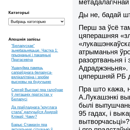
метадалагічнай
Катэгорыі
Ды не, бадай ш
Перш за ўсё там
цяперашняя «зл
Апошнія запісы
«лукашэнкаўска
“Беларускае”
атрыманьня ўро
зьнебазьняцьце. Частка 1:
прызнаньні і пакаяньні
разортваньня і
Пратасевіча
Адраджэньня». 
Ушануйма памяць
сапраўднага беларуса-
цяпершняй РБ д
вялікалітвіна і зробім
высновы на будучыню
Пра што кажа, 
Сяргей Высоцкі пра галоўнае
ў леташніх пратэстах у
А.Лукашэнкі вык
Беларусі
былі выпушчаны
Да праўладнага “круглага
95 гадах, і вык
стала” далучыўся Андрэй
Клімаў. Чаму?
вытворчасьці»?
Барыс Стамахін пра
і яго прадстаўн
актуальную сітуацыю ў