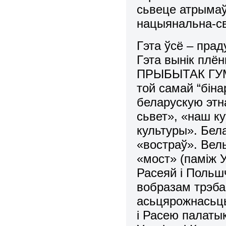
сьвеце атрымаў 
нацыянальна-св
Гэта ўсё – пр
Гэта вынік плён
ПРЫБЫТАК ГУ
той самай “біна
беларускую этна
сьвет», «наш ку
культуры». Бела
«востраў». Вел
«мост» (паміж 
Расеяй і Польшч
вобразам трэба
асьцярожнасьць
і Расею палатык