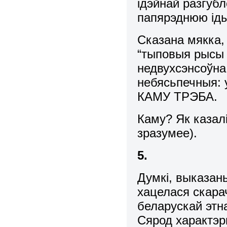
ідэйнай разгубл
папярэднюю іды
Сказана мякка,
“тыповыя рысы т
недвухсэнсоўна.
небясьпечныя: 
КАМУ ТРЭБА.
Каму? Як казалі
зразумее).
5.
Думкі, выказан
хацелася скара
беларускай этна
Сярод характэр