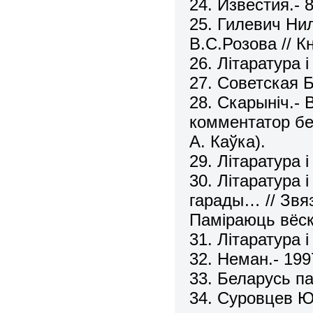
24. Известия.- 
25. Гилевич Ни
В.С.Розова // К
26. Літаратура 
27. Советская Б
28. Скарыніч.- 
комментатор бе
А. Каўка).
29. Літаратура 
30. Літаратура 
гарады… // Звя
Паміраюць вёскі
31. Літаратура 
32. Неман.- 199
33. Беларусь па
34. Суровцев Ю