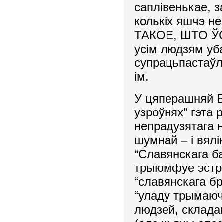
саплівенькае, за
колькіх яшчэ 
ТАКОЕ, ШТО 
усім людзям уба
супрацьпастаўле
ім.
У цяперашняй Б
узроўнях” гэта
непрадузятага 
шумнай – і вялі
“Славянскага ба
трыюмфуе эстра
“славянскага бр
“уладу трымаючы
людзей, склада