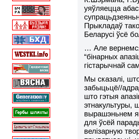
уяўляецца абасн
супрацьдзеяньн
Прыкладаў тако
Беларусі ўсё б
… Але вернемся
“бінарных апазі
гістарычнай са
Мы сказалі, што
забыцьцё//адра
што гэтыя апаз
этнакультуры, 
вырашэньнем як
для ўсёй парад
велізарную тво