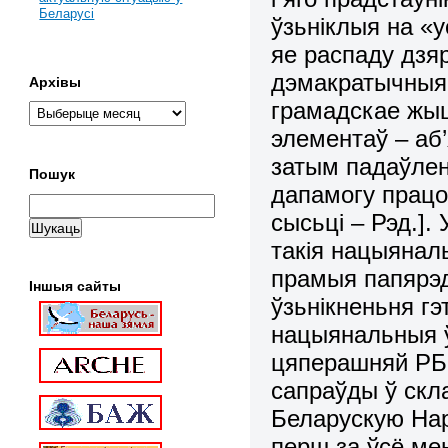
Беларусі
ўзьніклыя на «
яе распаду дзя
дэмакратычныя,
Архівы
грамадскае жыц
элементаў – аб
затым падаўле
Пошук
дапамогу працо
сысьці – Рэд.]. 
такія нацыянал
прамыя папярэд
Іншыя сайты
ўзьнікненьня гэ
нацыянальныя ў
цяперашняй РБ,
сапраўды ў скл
Беларускую Нар
перш за ўсё ме