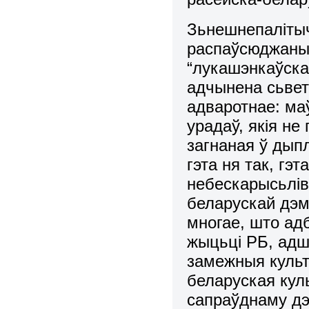
Зьнешнепалітыч
распаўсюджаны 
“лукашэнкаўска
адчынена сьвет
адваротнае: ма
урадаў, якія не
загнаная ў дыпл
гэта ня так, г
небескарысьлів
беларускай дэм
многае, што ад
жыцьці РБ, адш
замежныя культ
беларуская кул
сапраўднаму дэ