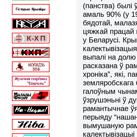
(панства) былі
амаль 90% (у 1
бядотай, малаз
цяжкай працай 
у Беларусі. Кр
калектывізацыя
выпалі на долю 
расказана ў ра
хроніка”, які, 
земляробскага 
галоўным чынам
ўзрушэньні ў ду
рамантычнае ўя
перыяду “нашан
вымушаную рам
калектывізацыі