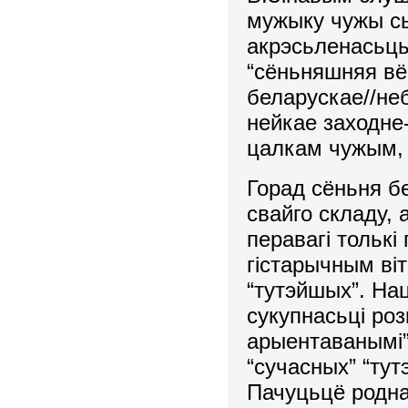
мужыку чужы сь
акрэсьленасьць 
“сёньняшняя вёс
беларускае//не
нейкае заходне-
цалкам чужым, 
Горад сёньня б
свайго складу,
перавагі тольк
гістарычным віт
“тутэйшых”. На
сукупнасьці роз
арыентаванымі”
“сучасных” “ту
Пачуцьцё роднас