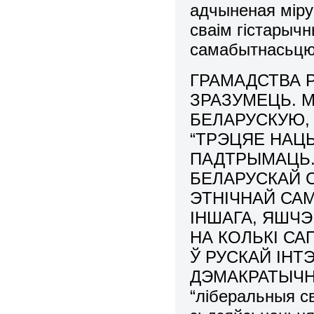
адчыненая міру
сваім гістарыч
самабытнасьцю
ГРАМАДСТВА Р
ЗРАЗУМЕЦЬ. 
БЕЛАРУСКУЮ, 
“ТРЭЦЯЕ НАЦ
ПАДТРЫМАЦЬ.
БЕЛАРУСКАЙ 
ЭТНІЧНАЙ САМ
ІНШАГА, ЯШЧЭ 
НА КОЛЬКІ СА
Ў РУСКАЙ ІНТ
ДЭМАКРАТЫЧНАС
“ліберальныя св