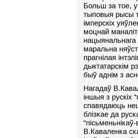
Больш за тое, у
тыповыя рысы т
імперскіх уяўле
моцнай маналіт
нацыянальнага 
маральна няўст
прагнілая інтэл
дыктатарскім р
быў аднім з асн
Нагадаў В.Кава
іншыя з рускіх 
спавядаюць неш
блізкае да руск
“пісьменьнікаў-
В.Каваленка ск