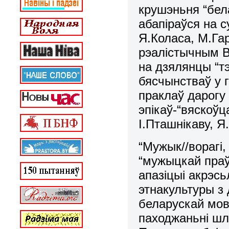
крушэньня “бела
абапіраўся на с
Я.Коласа, М.Гар
рэалістычным В
на дзялянцы “тэ
бясчынстваў у г
праклаў дарогу
эпікаў-“вяскоўц
І.Пташнікаву, Я
“Мужык//ворагі,
“мужыцкай праў
апазіцыі акрэсь
этнакультуры з
беларускай мове
паходжаньні шл