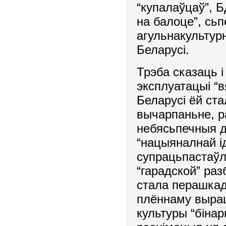
“купалаўцаў”, Б
на балоце”, сьп
агульнакультурн
Беларусі.
Трэба сказаць 
эксплуатацыі “в
Беларусі ёй ст
вычарпаньне, р
небясьпечныя д
“нацыяналнай і
супрацьпастаўлен
“гарадской” раз
стала перашкад
плённаму выра
культуры “біна