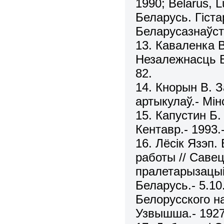
1990; Belarus, L
Беларусь. Гіста
Беларусазнаўст
13. Каваленка В
Незалежнасць Б
82.
14. Кнорын В. 
артыкулаў.- Мінс
15. Капустин Б.
Кентавр.- 1993.-
16. Лёсік Язэп.
работы // Савец
пралетарызацыі
Беларусь.- 5.10.
Белорусского на
Узвышша.- 1927.