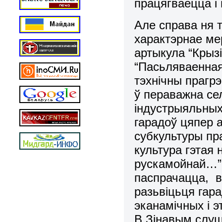
працягваецца і 
Але справа ня т
характэрнае ме
артыкула “Крыз
“Пасьляваенная
тэхнічны прагрэ
ў пераважна се
індустрыяльных
гарадоў цяпер
субкультуры пр
культура гэтая 
рускамойнай…” [
паспрачацца, в
разьвіцьця гар
эканамічных і 
В.Зінавым слуш