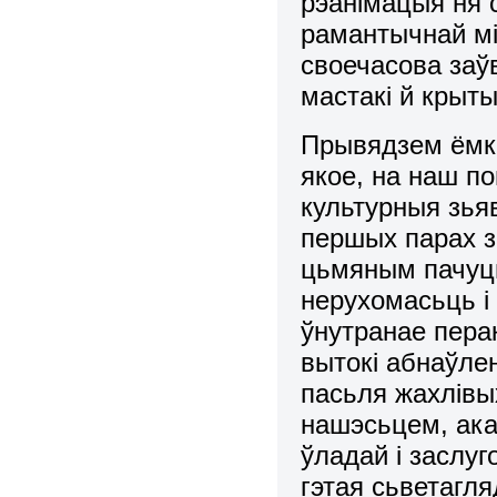
рэанімацыя ня с
рамантычнай мі
своечасова за
мастакі й крыты
Прывядзем ёмка
якое, на наш п
культурныя зьяв
першых парах з
цьмяным пачуць
нерухомасьць і
ўнутранае пера
вытокі абнаўлен
пасьля жахлівы
нашэсьцем, ак
ўладай і заслу
гэтая сьветагл