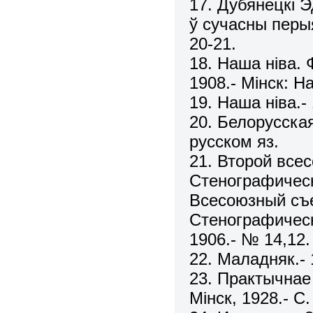
17. Дубянецкі 
ў сучасны перыя
20-21.
18. Наша ніва. 
1908.- Мінск: На
19. Наша ніва.-
20. Белорусская 
русском яз.
21. Второй все
Стенографически
Всесоюзный съе
Стенографически
1906.- № 14,12.
22. Маладняк.- 1
23. Практычна
Мінск, 1928.- С.