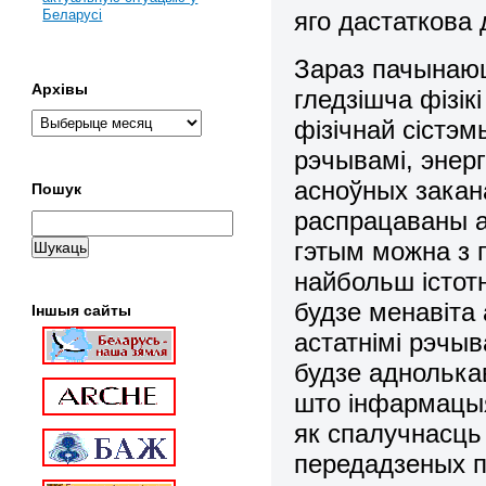
яго дастаткова 
Беларусі
Зараз пачынаюц
Архівы
гледзішча фізі
фізічнай сістэ
рэчывамі, энер
асноўных закан
Пошук
распрацаваны ап
гэтым можна з 
найбольш істот
будзе менавіта
Іншыя сайты
астатнімі рэчы
будзе аднолька
што інфармацы
як спалучнасць
передадзеных па