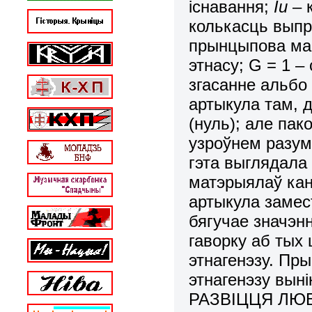
існавання;
Iu
– 
колькасць выпр
прынцыпова маг
этнасу; G = 1 –
згасанне альбо 
артыкула там, д
(нуль); але па
узроўнем разу
гэта выглядала 
матэрыялаў кан
артыкула замест
бягучае значэн
гаворку аб тых 
этнагенэзу. Пр
этнагенэзу вы
РАЗВІЦЦЯ ЛЮ