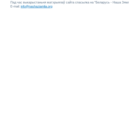
Пад час выкарыстаньня матэрыялаў сайта спасылка на "Беларусь - Наша Зямл
E-mail:
info@nashaziamlia.org