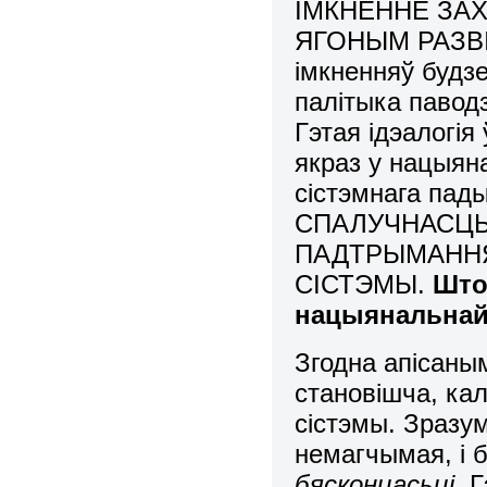
ІМКНЕННЕ ЗА
ЯГОНЫМ РАЗВІЦ
імкненняў будзе
палітыка паводз
Гэтая ідэалогі
якраз у нацыяна
сістэмнага п
СПАЛУЧНАСЦЬ
ПАДТРЫМАННЯ
СІСТЭМЫ.
Што
нацыянальнай 
Згодна апісаны
становішча, ка
сістэмы. Зразу
немагчымая, і
бясконцасьці
. 