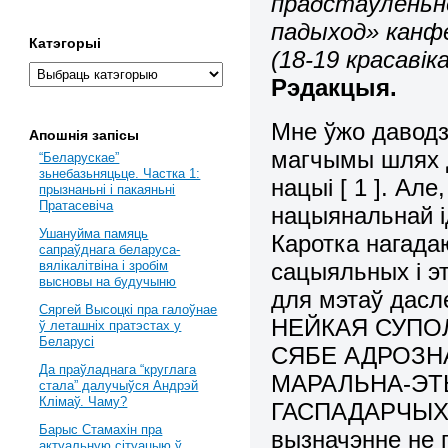
прадстаўленьн
падыход» канфе
Катэгорыі
(18-19 красавіка
Рэдакцыя.
Мне ўжо даводз
Апошнія запісы
магчымы шлях д
“Беларускае”
зьнебазьняцьце. Частка 1:
нацыі [ 1 ]. Ал
прызнаньні і пакаяньні
Пратасевіча
нацыянальнай і
Ушануйма памяць
Каротка нагада
сапраўднага беларуса-
сацыяльных і э
вялікалітвіна і зробім
высновы на будучыню
для мэтаў дасл
Сяргей Высоцкі пра галоўнае
НЕЙКАЯ СУПО
ў леташніх пратэстах у
Беларусі
СЯБЕ АДРОЗН
Да праўладнага “круглага
МАРАЛЬНА-ЭТ
стала” далучыўся Андрэй
Клімаў. Чаму?
ГАСПАДАРЧЫХ 
Барыс Стамахін пра
вызначэнне не 
актуальную сітуацыю ў