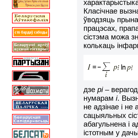
характарыстыка
Класічнае вызн
ўводзяць прына
працэсах, прап
сістэма можа з
колькаць інфар
дзе
pi
– верагод
нумарам
i
. Выз
не адзінае і не
сацыяльных сіс
абагульнена і 
істотным у дач