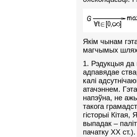
Якім чынам гэт
магчымых шлях
1. Рэдукцыя да
адпавядае ства
калі адсутнічаю
атачэннем. Гэт
напэўна, не аж
такога грамадс
гісторыі Кітая, 
выпадак – палі
пачатку ХХ ст.)