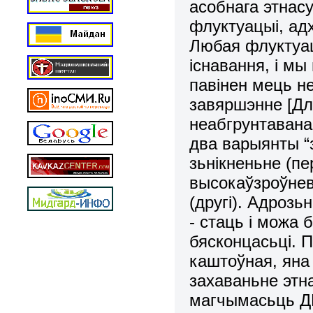
асобнага этнас
флуктуацыі, ад
Любая флуктуа
існавання, і мы
павінен мець не
завяршэнне [Дл
неабгрунтаванаг
два варыянты “
зьнікненьне (п
высокаўзроўневы
(другі). Адрозьн
- стаць і можа
бясконцасьці. П
каштоўная, ян
захаваньне этн
магчымасьць Д