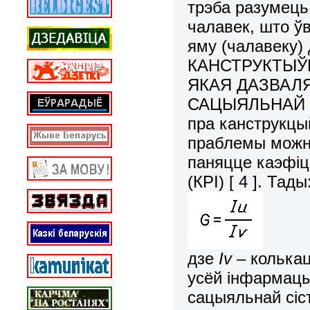
трэба разумець
чалавек, што ўв
яму (чалавеку) 
КАНСТРУКТЫЎ
ЯКАЯ ДАЗВАЛЯ
САЦЫЯЛЬНАЙ СІ
пра канструкцы
праблемы можн
паняцце каэфіц
(КРІ) [ 4 ]. Тады
дзе
Iv
– колькац
усёй інфармацы
сацыяльнай сіст