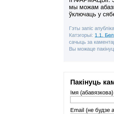
мы можам абазн
ўключаць у сяб
Гэты запіс апублік
Катэгорыі:
1.1. Бе
сачыць за камент
Вы можаце пакінуц
Пакінуць ка
Імя (абавязкова)
Email (не будзе 