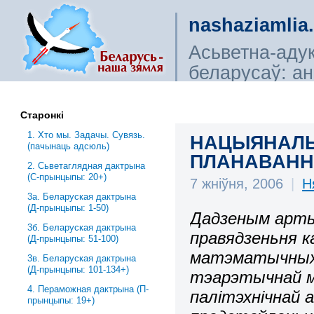
nashaziamlia
Асьветна-аду
беларусаў: ана
сьветагляды, і
Старонкі
1. Хто мы. Задачы. Сувязь.
НАЦЫЯНАЛЬН
(пачынаць адсюль)
ПЛАНАВАННЕ 
2. Сьветаглядная дактрына
(С-прынцыпы: 20+)
7 жніўня, 2006
|
Н
3a. Беларуская дактрына
(Д-прынцыпы: 1-50)
Дадзеным арт
3б. Беларуская дактрына
правядзеньня к
(Д-прынцыпы: 51-100)
матэматычных 
3в. Беларуская дактрына
(Д-прынцыпы: 101-134+)
тэарэтычнай ме
4. Пераможная дактрына (П-
палітэхнічнай 
прынцыпы: 19+)