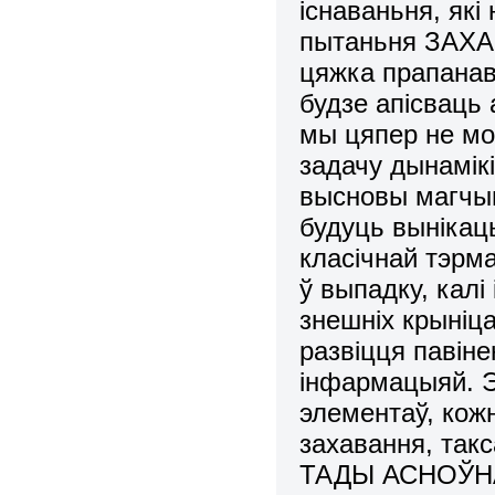
існаваньня, як
пытаньня ЗАХА
цяжка прапанав
будзе апісваць 
мы цяпер не м
задачу дынамік
высновы магчым
будуць вынікаць
класічнай тэрм
ў выпадку, калі
знешніх крыніца
развіцця павін
інфармацыяй. Э
элементаў, кожн
захавання, так
ТАДЫ АСНОЎН