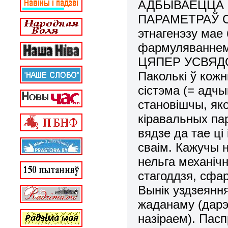
АДБЫВАЕЦЦА 
ПАРАМЕТРАЎ СІ
этнагенэзу мае
фармуляванне
ЦЯПЕР УСВЯДО
Паколькі ў кож
сістэма (= адчы
становішчы, як
кіравальных па
вядзе да тае ці
сваім. Кажучы 
нельга механічн
стагоддзя, сфа
Вынік уздзеянн
жаданаму (дарэч
назіраем). Пас