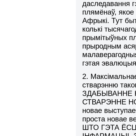
даследавання г
плямёнаў, якое 
Афрыкі. Тут бы
колькі тысячаго
прымітыўных пл
прыродным ася
малаверагодныя
гэтая эвалюцыя
2. Максімальна
стварэнню тако
ЗДАБЫВАННЕ 
СТВАРЭННЕ НОВА
новае выступае 
проста новае 
ШТО ГЭТА ЁСЦ
ІНФАРМАЦЫІ. З