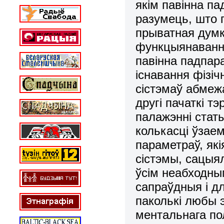
якім павінна п
разумець, што 
прыватная думк
функцыянавання
павінна падпа
існавання фізі
сістэмаў абмеж
другі пачаткі т
палажэнні статы
колькасці ўзае
параметраў, як
сістэмы, сацыя
ўсім неабходны
сапраўдныя і д
паколькі любы 
ментальнага по