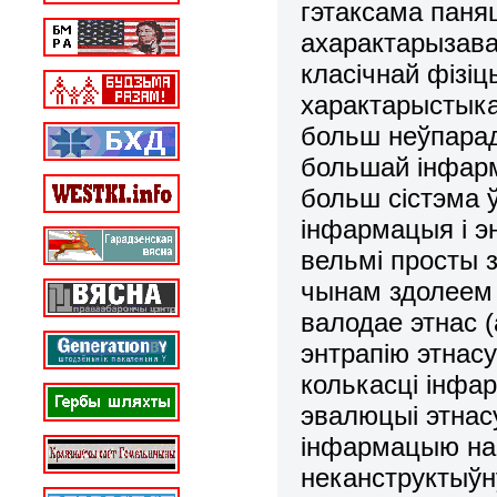
гэтаксама паня
ахарактарызава
класічнай фізі
характарыстыка
больш неўпарад
большай інфар
больш сістэма 
інфармацыя і энт
вельмі просты 
чынам здолеем 
валодае этнас 
энтрапію этнас
колькасці інфа
эвалюцыі этнас
інфармацыю на 
неканструктыў