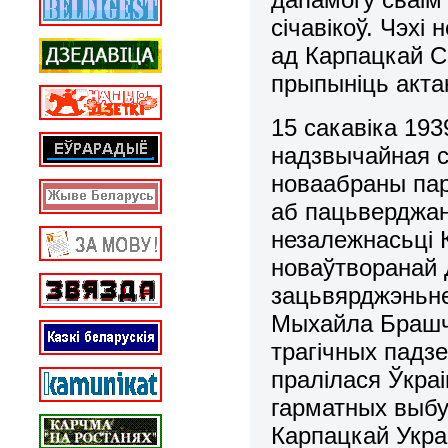
січавікоў. Чэхі
ад Карпацкай С
прыпыніць акта
15 сакавіка 193
надзвычайная с
новаабраны пар
аб пацьверджан
незалежнасьці 
новаўтворанай 
зацьвярджэньне
Мыхайла Брашча
трагічных падз
пралілася Ўкраі
гарматных выб
Карпацкай Укра