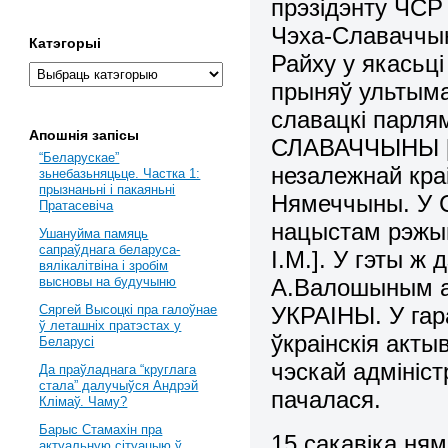
прэзідэнту ЧСР
Чэха-Славаччын
Катэгорыі
Райху у якасьці
прыняў ультыма
славацкі парл
Апошнія запісы
СЛАВАЧЧЫНЫ [
“Беларускае”
незалежнай кра
зьнебазьняцьце. Частка 1:
прызнаньні і пакаяньні
Нямеччыны. У 
Пратасевіча
нацыстам рэжым
Ушануйма памяць
сапраўднага беларуса-
І.М.]. У гэты ж 
вялікалітвіна і зробім
А.Валошыным 
высновы на будучыню
УКРАІНЫ. У гар
Сяргей Высоцкі пра галоўнае
ў леташніх пратэстах у
ўкраінскія акты
Беларусі
чэскай адмініс
Да праўладнага “круглага
стала” далучыўся Андрэй
пачалася.
Клімаў. Чаму?
Барыс Стамахін пра
15 сакавіка ням
актуальную сітуацыю ў