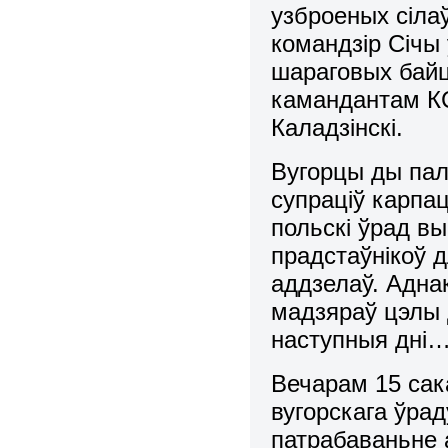
узброеных сіла
командзір Січы
шараговых бай
камандантам КС
Каладзінскі.
Вугорцы ды пал
супраціў карпац
польскі ўрад вы
прадстаўнікоў 
аддзелаў. Адна
мадзяраў цэлы 
наступныя дні
Вечарам 15 сак
вугорскага ўра
патрабаваньне 