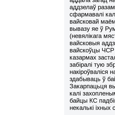
аддзелаў разам
сфармавалі кал
вайсковай маём
вывазу яе ў Ру
(невялікага мяс
вайсковыя аддзе
вайскоўцы ЧСР 
казармах заста
забіралі тую зб
накіроўваліся 
здабываць ў баі
Закарпацьця выя
калі захопленым
байцы КС падбів
некалькі іхных 