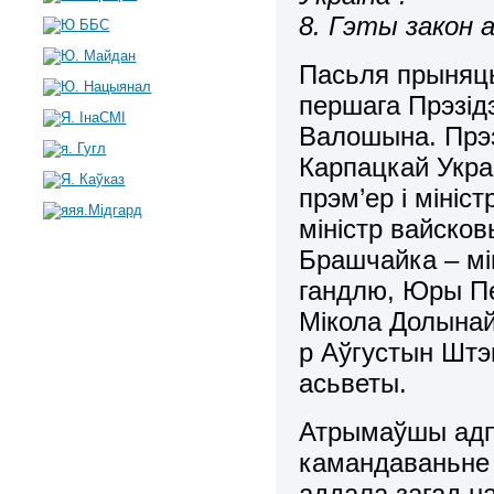
8. Гэты закон 
Пасьля прыняць
першага Прэзід
Валошына. Прэ
Карпацкай Укра
прэм’ер і мініс
міністр вайсков
Брашчайка – мі
гандлю, Юры Пе
Мікола Долынай 
р Аўгустын Штэп
асьветы.
Атрымаўшы адпо
камандаваньне ў
аддала загад н