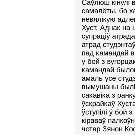
Саўлюш кінулі 
самалёты, бо х
невялікую адлег
Хуст. Аднак на 
супраціў атрад
атрад студэнтаў
пад камандай в
у бой з вугорца
камандай былог
амаль усе студэ
вымушаны былі 
сакавіка з ранк
ўскрайкаў Хуста
ўступілі ў бой 
кіраваў палкоўн
чотар Зянон Кос