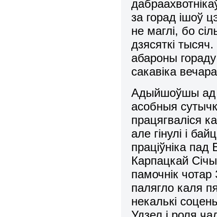
дабраахвотніка
за горад ішоў ц
не маглі, бо сі
дзясяткі тысяч
абароны гораду
сакавіка вечар
Адыйшоўшы ад Ху
асобныя сутычк
працягваліся ка
але гінулі і ба
праціўніка пад
Карпацкай Січы
памочнік чотар 
палягло каля п
некалькі соцень
Удзел і роля ч