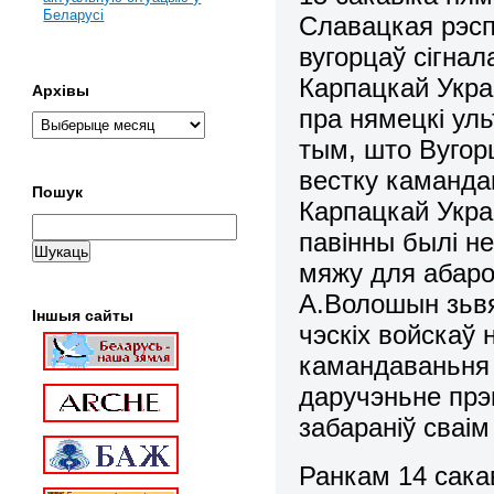
Беларусі
Славацкая рэсп
вугорцаў сігна
Карпацкай Укра
Архівы
пра нямецкі ул
тым, што Вугор
вестку каманда
Пошук
Карпацкай Укра
павінны былі н
мяжу для абарон
А.Волошын зьвя
Іншыя сайты
чэскіх войскаў 
камандаваньня
даручэньне прэ
забараніў сваі
Ранкам 14 сака