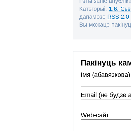
Гэты запіс апублік
Катэгорыі:
1.6. Сь
дапамозе
RSS 2.0
Вы можаце пакінуц
Пакінуць ка
Імя (абавязкова)
Email (не будзе 
Web-cайт