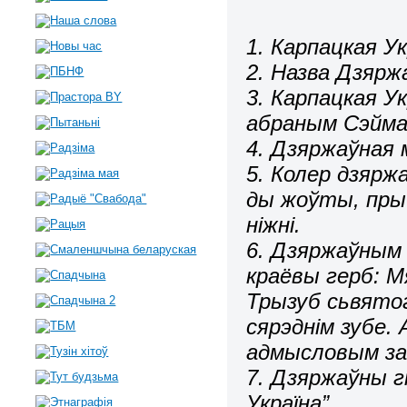
1. Карпацкая У
2. Назва Дзярж
3. Карпацкая Ук
абраным Сэйма
4. Дзяржаўная 
5. Колер дзярж
ды жоўты, пры 
ніжні.
6. Дзяржаўным 
краёвы герб: М
Трызуб сьвято
сярэднім зубе.
адмысловым за
7. Дзяржаўны г
Україна”.