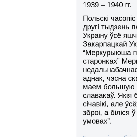
1939 – 1940 гг.
Польскі часопіс
другі тыдзень 
Украіну ўсё яшч
Закарпацкай Ук
“Меркурыюша по
старонках” Мер
недальнабачнас
аднак, чэсна ск
маем большую п
славакаў. Якія 
січавікі, але ўс
зброі, а біліся
умовах”.