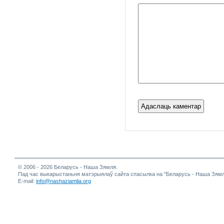
© 2006 - 2026 Беларусь - Наша Зямля.
Пад час выкарыстаньня матэрыялаў сайта спасылка на "Беларусь - Наша Зямл
E-mail:
info@nashaziamlia.org