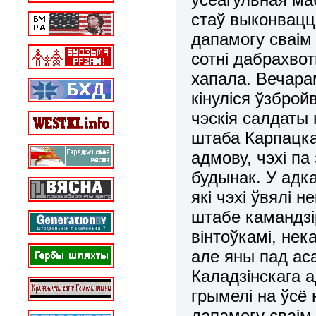
стаў выконвацца
дапамогу сваім
сотні дабрахвот
хапала. Вечара
кінуліся ўзбро
чэскія салдаты
штаба Карпацка
адмову, чэхі па
будынак. У адка
які чэхі ўвялі 
штабе камандзі
вінтоўкамі, нек
але яны пад ас
Каладзінскага а
грымелі на ўсё 
дапамогу сваім