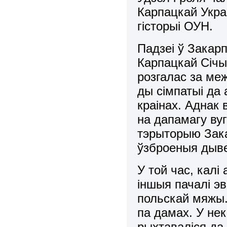
Карпацкай Укра
гісторыі ОУН.
Падзеі ў Закарп
Карпацкай Січы
розгалас за ме
ды сімпатыі да
краінах. Аднак 
на дапамагу ву
тэрыторыю Зак
ўзброеныя дыве
У той час, калі
іншыя пачалі э
польскай мяжы.
па дамах. У не
рыхтаваліся да