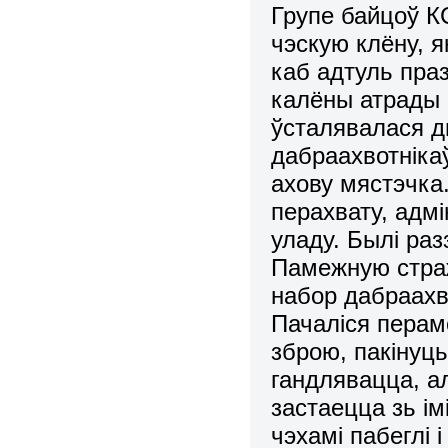
Групе байцоў К
чэскую клёну, 
каб адтуль пра
калёны атрады 
ўсталявалася дв
дабраахвотнікаў
ахову мястэчка
перахвату, адм
уладу. Былі раз
Памежную страж
набор дабраахв
Пачаліся перамо
зброю, пакінуц
гандлявацца, а
застаецца зь ім
чэхамі пабеглі 