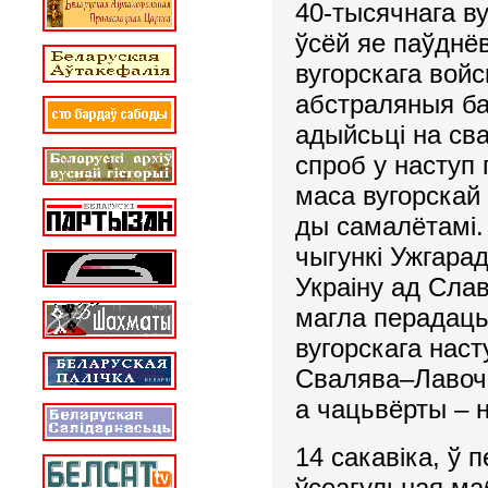
40-тысячнага ву
ўсёй яе паўднё
вугорскага войс
абстраляныя б
адыйсьці на с
спроб у наступ
маса вугорскай
ды самалётамі.
чыгункі Ужгара
Украіну ад Слав
магла перадаць
вугорскага нас
Свалява–Лавочн
а чацьвёрты – 
14 сакавіка, ў
ўсеагульная ма