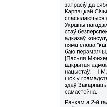
запрасіў да ся
Карпацкай Січы
спасылаючыся н
Украіны пагадзі
стаў безперспек
адказаў консулу
няма слова “ка
баю перамагчы, 
[Пасьля Мюнхен
адкрытая адмов
нацыстаў. – І.
шок у грамадст
здаў Закарпаць
самастойна.
Ранкам а 2-й га