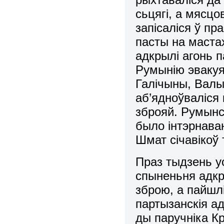
сьцягі, а мясцо
запісаліся ў пр
пасты на мастах
адкрылі агонь п
Румынію эвакуя
Галічыны, Валын
аб’ядноўваліся 
зброяй. Румынс
было інтэрнава
Шмат січавікоў т
Праз тыдзень у
спыненьня адкр
зброю, а пайшл
партызанскія а
ды паручніка К