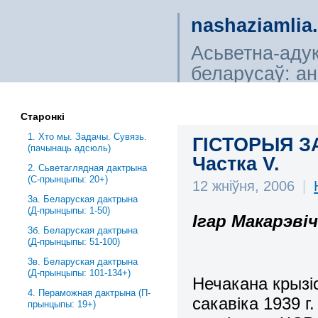
nashaziamlia
Асьветна-аду
беларусаў: ана
сьветагляды, і
Старонкі
1. Хто мы. Задачы. Сувязь.
ГІСТОРЫЯ З
(пачынаць адсюль)
Частка V.
2. Сьветаглядная дактрына
(С-прынцыпы: 20+)
12 жніўня, 2006
|
3a. Беларуская дактрына
(Д-прынцыпы: 1-50)
Ігар Макарэві
3б. Беларуская дактрына
(Д-прынцыпы: 51-100)
3в. Беларуская дактрына
(Д-прынцыпы: 101-134+)
Нечакана крызі
4. Пераможная дактрына (П-
сакавіка 1939 г
прынцыпы: 19+)