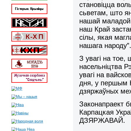
становіцца вол
сьветам, што ян
нашай маладой 
наш Край заста
сілы, якая маг
нашага народу”
З увагі на тое,
насельніцтва Рэ
увагі на вайско
дня, у першым
дзяржаўных меж
Законапраект 
Карпацкая Укр
ДЗЯРЖАВАЙ.