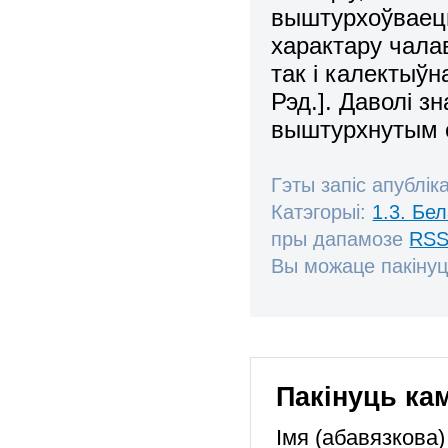
выштурхоўваец
характару чалав
так і калектыўна
Рэд.]. Даволі з
выштурхнутым с
Гэты запіс апублік
Катэгорыі:
1.3. Бе
пры дапамозе
RSS
Вы можаце пакінуц
Пакінуць ка
Імя (абавязкова)