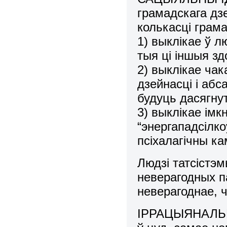
грамадскага дзе
колькасці грам
1) выклікае ў 
тыя ці іншыя зд
2) выклікае ча
дзейнасці і абс
будуць дасягну
3) выклікае імк
“энергападсілко
псіхалагічны к
Людзі татсістэ
неверагодных п
неверагоднае, 
ІРРАЦЫЯНАЛЬНАЯ