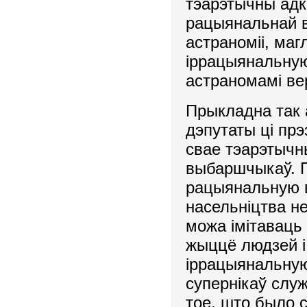
тэарэтычны адк
рацыянальнай ве
астраноміі, маг
іррацыянальную
астраномамі ве
Прыкладна так 
дэпутаты ці прэ
свае тэарэтычн
выбаршчыкаў. П
рацыянальную в
насельніцтва не
можа імітавац
жыццё людзей і
іррацыянальную
супернікаў слу
тое, што было 