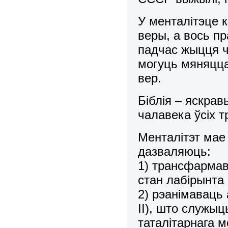
У менталітэце 
веры, а вось п
падчас жыцця ч
могуць мяняцца
вер.
Біблія – яскра
чалавека ўсіх т
Менталітэт мае 
дазваляюць:
1) трансфармав
стан лабірынта (
2) рэанімаваць 
ІІ), што служы
таталітарнага м