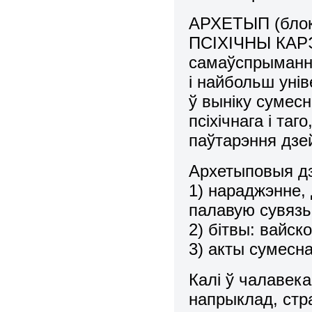
АРХЕТЫП (блок 
ПСІХІЧНЫ КАРЭ
самаўспрыманне
і найбольш ун
ў выніку сумес
псіхічнага і та
паўтарэння дзе
Архетыповыя дз
1) нараджэнне, 
палавую сувязь
2) бітвы: вайск
3) акты сумесн
Калі ў чалавека
напрыклад, стр