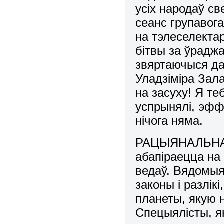
усіх народаў св
сеанс групавога
на тэлеселектар
бітвы за ўрадж
звяртаючыся да
Уладзіміра Зал
на засуху! Я те
успрынялі, эфф
нічога няма.
РАЦЫЯНАЛЬНАЯ 
абапіраецца на
ведаў. Вядомыя
законы і разлік
планеты, якую 
Спецыялісты, як