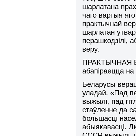
шарлатана прахо
чаго вартыя яг
практычнай вер
шарлатан утвар
перашкодзілі, 
веру.
ПРАКТЫЧНАЯ ВЕР
абапіраецца на
Беларусы вера
уладай. «Пад па
выжылі, пад гіт
стаўленне да с
большасці насе
абыякавасці. Л
СССР выжылі, і