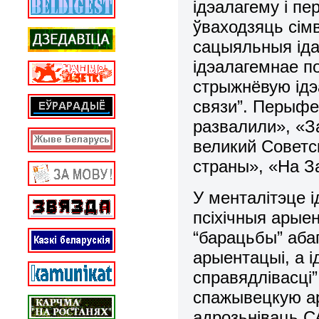
ідэалагему і п
ўваходзяць сім
сацыяльныя іда
ідэалагемнае п
стрыжнёвую ідэ
связи”. Перыфе
развалили», «З
великий Советс
страны», «На З
У менталітэце 
псіхічныя арыен
“барацьбы” аба
арыентацыі, а 
справядлівасці
спажывецкую а
адрозьніваць