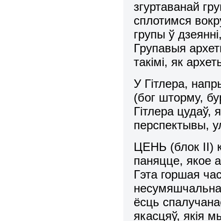
згуртаванай гр
сплотимся вокр
групы ў дзеянн
Групавыя архет
такімі, як архе
У Гітлера, нап
(бог шторму, бу
Гітлера цудаў, 
перспектывы, у
ЦЕНЬ (блок ІІ)
паняцце, якое 
Гэта горшая ча
несумяшчальна
ёсць спалучана
якасцяў, якія м