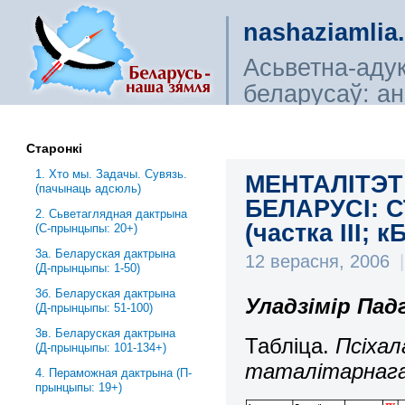
nashaziamlia
Асьветна-аду
беларусаў: ана
сьветагляды, і
Старонкі
1. Хто мы. Задачы. Сувязь.
МЕНТАЛІТЭТ
(пачынаць адсюль)
БЕЛАРУСІ: 
2. Сьветаглядная дактрына
(частка ІІІ; к
(С-прынцыпы: 20+)
3a. Беларуская дактрына
12 верасня, 2006
|
(Д-прынцыпы: 1-50)
3б. Беларуская дактрына
Уладзімір Пад
(Д-прынцыпы: 51-100)
3в. Беларуская дактрына
Табліца.
Псіхал
(Д-прынцыпы: 101-134+)
таталітарнага
4. Пераможная дактрына (П-
прынцыпы: 19+)