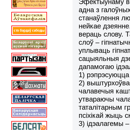
Эфектыўнаму в
адна з галоўны
станаўлення лю
нейкае дзеянне.
вераць слову. 
слоў – гіпнатыч
уплываць гіпна
сацыяльныя дзе
дапамогаю ідэа
1) рэпрэсуюцца
2) выштурхоўва
чалавечыя кашт
утвараючы чала
таталітарным г
псіхікай жыць с
3) ідэалагемы 