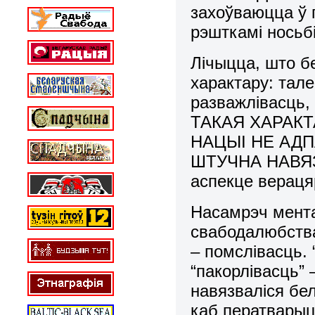
захоўваюцца ў г
рэшткамі носьб
Лічыцца, што 
характару: тал
разважлівасць,
ТАКАЯ ХАРАК
НАЦЫІ НЕ АДП
ШТУЧНА НАВЯЗА
аспекце верацяр
Насамрэч мента
свабодалюбства
– помслівасць.
“пакорлівасць” 
навязваліся бе
каб ператварыц