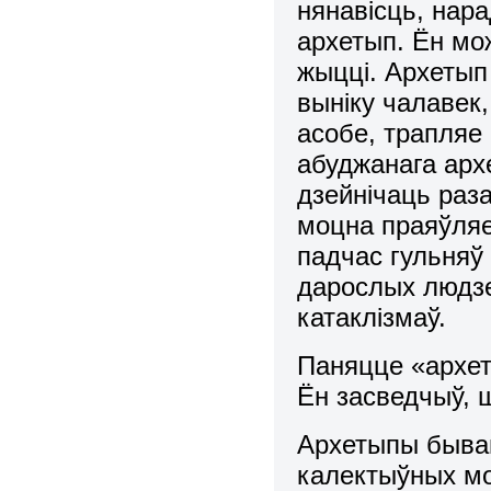
нянавісць, нар
архетып. Ён мож
жыцці. Архетып
выніку чалавек,
асобе, трапляе 
абуджанага арх
дзейнічаць раз
моцна праяўляе
падчас гульняў
дарослых людз
катаклізмаў.
Паняцце «архет
Ён засведчыў, ш
Архетыпы бываю
калектыўных м