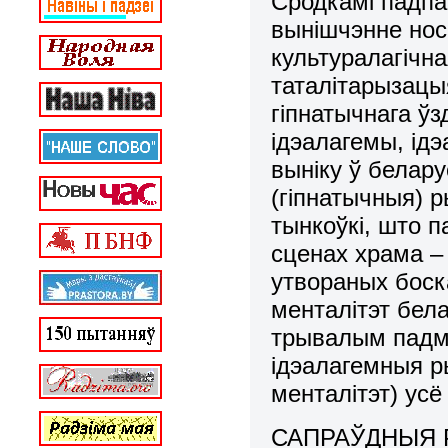
Сродкамі падпа
вынішчэнне нос
культуралагічн
таталітарызацы
гіпнатычнага ў
ідэалагемы, ід
выніку ў белар
(гіпнатычныя) р
тынкоўкі, што 
сценах храма –
утвораных боск
менталітэт бел
трывалым падму
ідэалагемныя р
менталітэт) усё
САПРАЎДНЫЯ Р