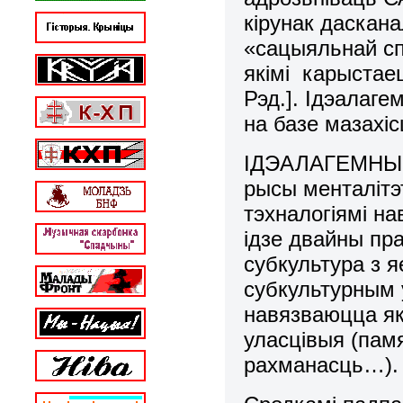
кірунак даскан
«сацыяльнай сп
якімі карыстае
Рэд.]. Ідэалаге
на базе мазахі
ІДЭАЛАГЕМНЫЯ
рысы менталітэ
тэхналогіямі н
ідзе двайны пр
субкультура з я
субкультурным 
навязваюцца як
уласцівыя (пам
рахманасць…).