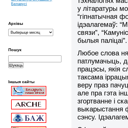
тэхналогіях мас
Беларусі
у літаратуры м
“гіпнатычная ф
ідэалагемаў: “
Архівы
связи”, “Камуні
былыя паліцаі”.
Пошук
Любое слова ня
патлумачыць, д
працэсы, якія 
таксама іррацы
Іншыя сайты
веру праз пачу
але пра гэта ін
згортванне і ск
выкарыстання ф
сэнсу. Ідэалаг