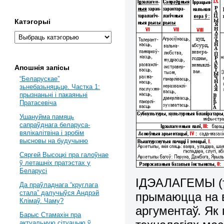
Катэгорыі
Апошнія запісы
“Беларускае”
зьнебазьняцьце. Частка 1:
прызнаньні і пакаяньні
Пратасевіча
Ушануйма памяць
сапраўднага беларуса-
вялікалітвіна і зробім
высновы на будучыню
Сяргей Высоцкі пра галоўнае
ў леташніх пратэстах у
Беларусі
ІДЭАЛАГЕМЫ (та
Да праўладнага “круглага
стала” далучыўся Андрэй
прымаюцца на в
Клімаў. Чаму?
аргументаў. Як
Барыс Стамахін пра
актуальную сітуацыю ў