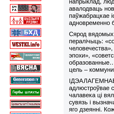
напрыклад, люд
авалодваць нов
паўжабрацкае і
адновременно б
Сярод вядомых 
пералічыць: «с
человечества»,
эпохи», «совет
образованные…»
цель – коммуни
ІДЭАЛАГЕМНАЕ П
адлюстроўвае с
чалавека ці вял
сувязь і вызна
яго дзеянні. К