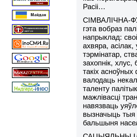
Расіі…
СІМВАЛІЧНА-ФУ
гэта вобраз па
напрыклад: свой
ахвяра, асілак,
тэрмінатар, ства
захопнік, хлус,
такіх асноўных
валодаць некаль
таленту палітык
мажлівасці тра
навязваць уяўле
вызначыць тыя 
бальшыня насел
САЦЫЯЛЬНЫ ІДАЛ