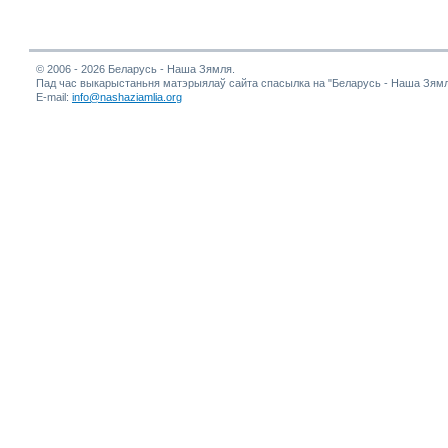
© 2006 - 2026 Беларусь - Наша Зямля.
Пад час выкарыстаньня матэрыялаў сайта спасылка на "Беларусь - Наша Зямл
E-mail:
info@nashaziamlia.org