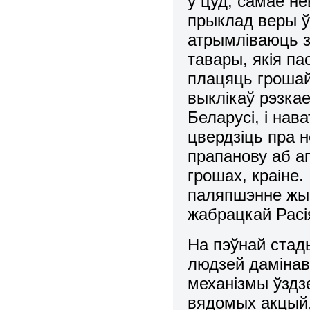
ў цуд, самае н
прыклад веры ў 
атрымліваюць за
тавары, якія па
плацяць грошай 
выклікаў рэзка
Беларусі, і нав
цвердзіць пра н
прапанову аб а
грошах, краіне.
паляпшэнне жыц
жабрацкай Расі
На пэўнай стад
людзей дамінав
механізмы ўздз
вядомых акцый,