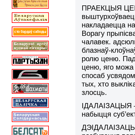
ПРАЕКЦЫЯ ЦЕНЮ 
выштурхоўваецц
накладаецца на 
Ворагу прыпісв
чалавек. адсюл
блазнаў-клоўна
ролю ценю. Пад
ценю, яго можа
спосаб усвядомі
тых, хто выклік
злосць.
ІДАЛАІЗАЦЫЯ –
набыцця суб’ек
ДЭІДАЛАІЗАЦЫЯ