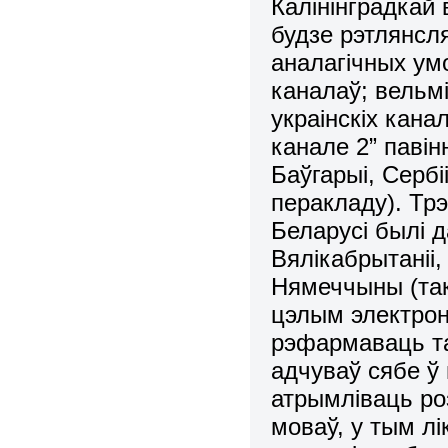
Калінінградкай 
будзе рэтлянсля
аналагічных ум
каналаў; вельмі
украінскіх кана
канале 2” павін
Баўгарыі, Сербі
перакладу). Трэ
Беларусі былі д
Вялікабрытаніі,
Нямеччыны (так
цэлым электрон
рэфармаваць та
адчуваў сябе ў
атрымліваць р
моваў, у тым лі