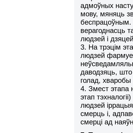
адмоўных насту
мову, мяняць з
беспрацоўным. 
верагоднасць та
людзей і дзяцей
3. На трэцім эт
людзей фармуец
неўсведамляльна
даводзяць, што 
голад, хваробы 
4. Змест этапа
этап тэхналогі
людзей іррацыя
смерць і, адпа
смерці ад наяўн