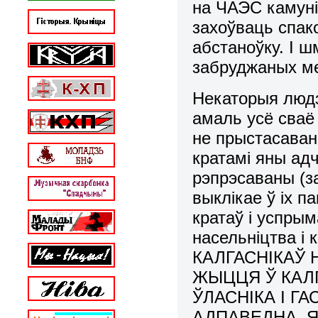
на ЧАЭС камуні
захоўваць спак
абстаноўку. І ш
забруджаных ме
Некаторыя людзі
амаль усё сваё
не прыстасаван
кратамі яны ад
рэпрэсаваны (з
выклікае ў іх п
кратаў і успры
насельніцтва і
КАЛГАСНІКАЎ 
ЖЫЦЦЯ Ў КАЛ
ЎЛАСНІКА І Г
АДПАВЕДНА, 