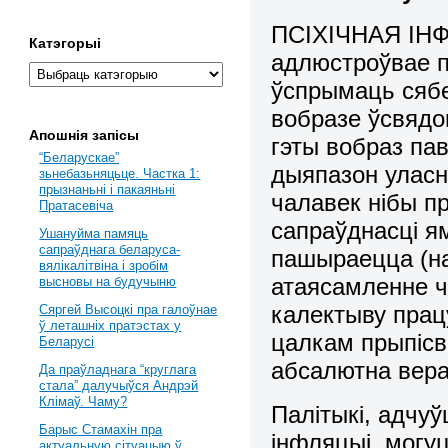
ПСІХІЧНАЯ ІНФ
Катэгорыі
адлюстроўвае п
ўспрымаць сябе 
вобразе ўсвядо
Апошнія запісы
гэты вобраз п
“Беларускае”
дыяпазон уласн
зьнебазьняцьце. Частка 1:
прызнаньні і пакаяньні
чалавек нібы пр
Пратасевіча
сапраўднасці ям
Ушануйма памяць
сапраўднага беларуса-
пашыраецца (н
вялікалітвіна і зробім
атаясамленне ч
высновы на будучыню
калектыву прац
Сяргей Высоцкі пра галоўнае
ў леташніх пратэстах у
цалкам прыпісв
Беларусі
абсалютна вера
Да праўладнага “круглага
стала” далучыўся Андрэй
Клімаў. Чаму?
Палітыкі, адчуў
Барыс Стамахін пра
інфляцыі, могу
актуальную сітуацыю ў