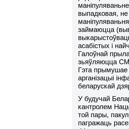
маніпуляваньне
выпадковая, не
маніпуляваньн
займаюцца (вы
выкарыстоўваць)
асабістых і на
Галоўнай прыла
зьяўляюцца СМІ
Гэта прымушае
арганізацыі ін
беларускай дзя
У будучай Бела
кантролем Нацы
той пары, паку
пагражаць расе