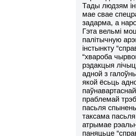
Тады людзям ін
мае свае спецр
задарма, а наро
Гэта вельмі мо
палітычную арэ
інстынкту “спра
“хвароба чырво
рэдакцыя ліч
адной з галоўн
якой ёсьць адн
паўнавартаснай 
праблемай трэб
пасьля спынень
таксама пасьля 
атрымае рэальн
паняцьце “спра