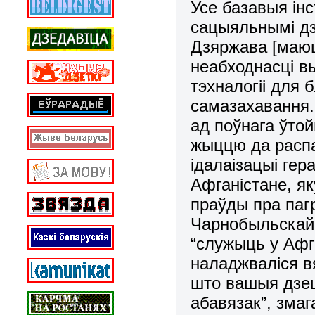
Усе базавыя ін
сацыяльнымі дз
Дзяржава [маюц
неабходнасці 
тэхналогіі для 
самазахавання.
ад поўнага ўто
жыццю да распа
ідалаізацыі гер
Афганістане, я
праўды пра паг
Чарнобыльскай 
“служыць у Афга
наладжваліся вя
што вашыя дзец
абавязак”, зма