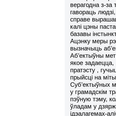
верагодна з-з
гавораць людзі,
справе вырашац
калі цэны паст
базавы інстынкт
Ацэнку меры рэ
вызначыць аб’е
Аб’ектыўны мет
якое задаецца,
пратэсту , гучы
прыйсці на міты
Суб’ектыўных м
у грамадскім т
пэўную тэму, ко
ўладам у дзярж
ідэалагемах-ал