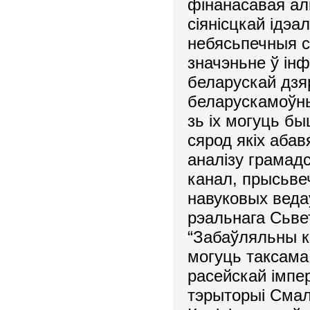
фінанасавая алі
сіянісцкай ідэа
небясьпечныя с
значэньне ў ін
беларускай дзя
беларускамоўн
зь іх могуць б
сярод якіх аба
аналізу грамадс
канал, прысьве
навуковых веда
рэальнага Сьвет
“Забаўляльны к
могуць таксама
расейскай імпе
тэрыторыі Сма