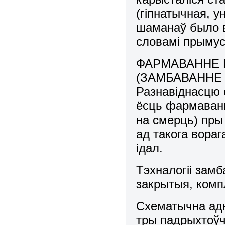
(гіпнатычная, 
шаманаў было в
словамі прымус
ФАРМАВАННЕ 
(ЗАМБАВАННЕ
Разнавіднасцю 
ёсць фармаванн
на смерць) пры
ад такога вора
ідал.
Тэхналогіі зам
закрытыя, комп
Схематычна адк
тры падрыхтоўч