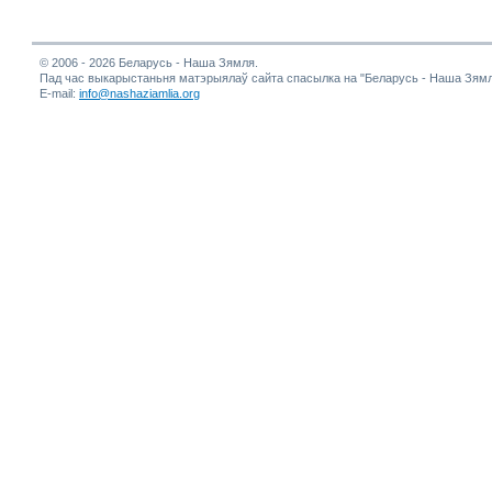
© 2006 - 2026 Беларусь - Наша Зямля.
Пад час выкарыстаньня матэрыялаў сайта спасылка на "Беларусь - Наша Зямл
E-mail:
info@nashaziamlia.org