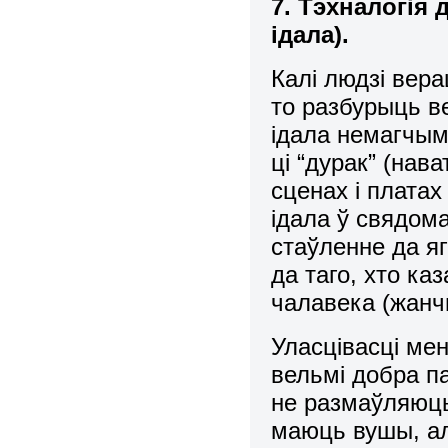
7. Тэхналогія 
ідала).
Калі людзі вера
то разбурыць в
ідала немагчыма
ці “дурак” (нава
сценах і платах
ідала ў свядома
стаўленне да яг
да таго, хто к
чалавека (жанчы
Уласцівасці мен
вельмі добра п
не размаўляюц
маюць вушы, ал