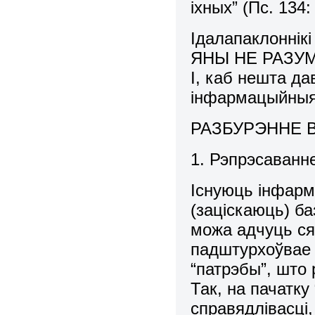
іхных” (Пс. 134:
Ідалапаклоннік
ЯНЫ НЕ РАЗУ
І, каб нешта да
інфармацыйныя 
РАЗБУРЭННЕ 
1. Рэпрэсаванне
Існуюць інфарм
(заціскаюць) б
можа адчуць сяб
падштурхоўвае 
“патрэбы”, што 
Так, на пачатк
справядлівасці,