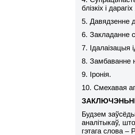
блізкіх і дарагі
5. Давядзенне д
6. Закладанне 
7. Ідалаізацыя
8. Замбаванне 
9. Іронія.
10. Смехавая аг
ЗАКЛЮЧЭНЬН
Будзем заўсёды
аналітыкаў, што
гэтага слова –