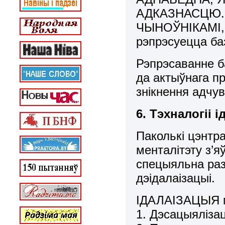
АДКАЗНАСЦЮ.
ЧЫНОЎНІКАМІ, 
рэпрэсуецца баз
Рэпрэсаванне б
да актыўнага пр
знікнення адчув
6. Тэхналогіі 
Паколькі цэнтр
менталітэту з’я
спецыяльна разг
дэідалаізацыі.
ІДАЛАІЗАЦЫЯ м
1. Дэсацыяліза