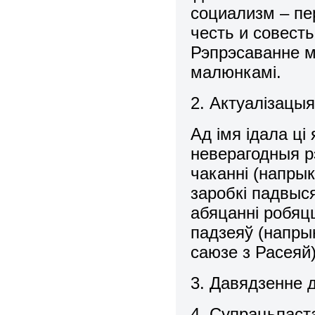
социализм – пе
честь и совест
Рэпрэсаванне мо
малюнкамі.
2. Актуалізацы
Ад імя ідала ці
неверагодныя р
чаканні (напрык
заробкі падвыс
абяцанні робяц
падзеяў (напры
саюзе з Расеяй)
3. Давядзенне д
4. Супрацьпаст