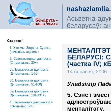
nashaziamlia
Асьветна-аду
беларусаў: ана
сьветагляды, і
Старонкі
1. Хто мы. Задачы. Сувязь.
МЕНТАЛІТЭТ
(пачынаць адсюль)
БЕЛАРУСІ: 
2. Сьветаглядная дактрына
(частка ІV; к
(С-прынцыпы: 20+)
3a. Беларуская дактрына
14 верасня, 2006
|
(Д-прынцыпы: 1-50)
3б. Беларуская дактрына
Уладзімір Пад
(Д-прынцыпы: 51-100)
3в. Беларуская дактрына
5. Сэнс і змес
(Д-прынцыпы: 101-134+)
адлюстроўваю
4. Пераможная дактрына (П-
прынцыпы: 19+)
менталітэту.