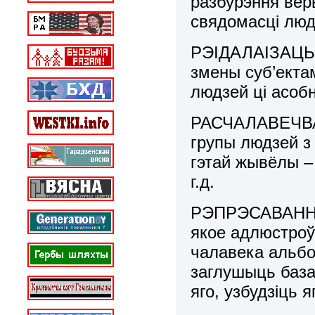
разбурэння веры
свядомасці люд
РЭІДАЛАІЗАЦЫЯ
змены суб’екта
людзей ці асоб
РАСЧАЛАВЕЧВАН
групы людзей з
гэтай жывёлы – 
г.д.
РЭПРЭСАВАННЕ
якое адлюстроў
чалавека альбо 
заглушыць базав
яго, узбудзіць я