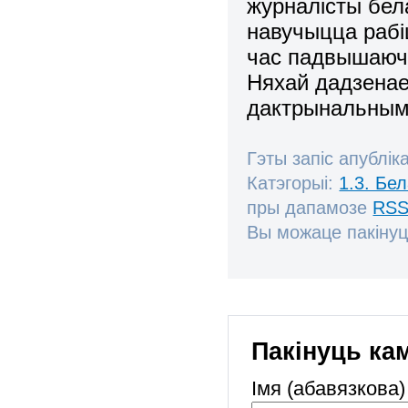
журналісты бел
навучыцца рабі
час падвышаюч
Няхай дадзена
дактрынальным
Гэты запіс апублік
Катэгорыі:
1.3. Бе
пры дапамозе
RSS
Вы можаце пакінуц
Пакінуць ка
Імя (абавязкова)