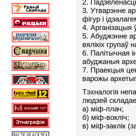
2. Падзеленасць 
3. Утварэнне 
фігур і ідэалаг
4. Арганізацыя 
5. Абуджэнне ар
вялікіх групаў 
6. Палітычная і
абуджаныя арх
7. Праекцыя це
варожы археты
Тэхналогія неп
людзей складае
а) міф-плач;
б) міф-вокліч;
в) міф-заклік (з