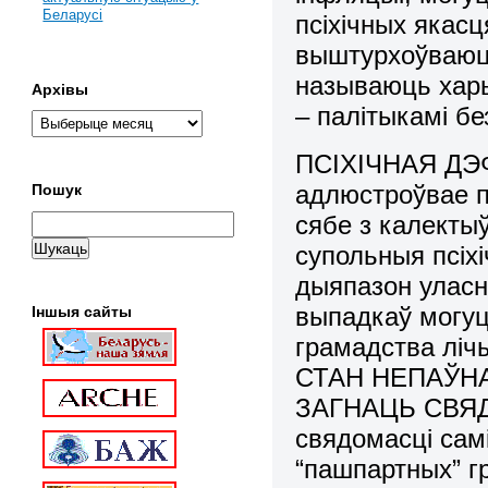
Беларусі
псіхічных якасц
выштурхоўваюць
называюць харыз
Архівы
– палітыкамі б
ПСІХІЧНАЯ ДЭФ
адлюстроўвае п
Пошук
сябе з калект
супольныя псіхі
дыяпазон уласн
выпадкаў могуц
Іншыя сайты
грамадства лі
СТАН НЕПАЎН
ЗАГНАЦЬ СВЯД
свядомасці самі
“пашпартных” г