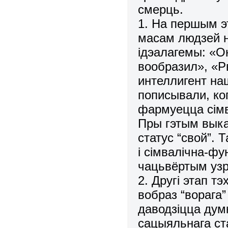
смерць.
1. На першым э
масам людзей на
ідэалагемы: «О
вообразил», «Р
интеллигент на
пописывали, ког
фармуецца сім
Пры гэтым вык
статус “свой”.
і сімвалічна-ф
чацьвёртым узро
2. Другі этап т
вобраз “ворага” 
даводзіцца дум
сацыяльнага ст