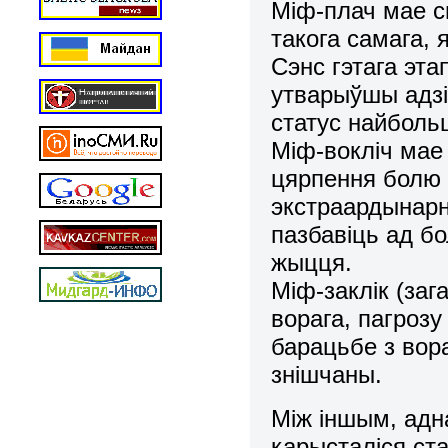
Міф-плач мае с
такога самага, 
Сэнс гэтага эт
утварыўшы адзі
статус найбольш
Міф-вокліч ма
цярпення болю 
экстраардынарна
пазбавіць ад бо
жыцця.
Міф-заклік (за
ворага, пагрозу
барацьбе з вор
знішчаны.
Між іншым, адн
карысталіся ст