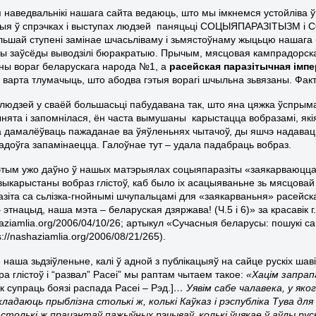
 наведвальнікі нашага сайта ведаюць, што мы імкнемся устойліва 
мыя ў спрэчках і выступах людзей паняцьці СОЦЫЯПАРАЗІТЫЗМ і
ольшай ступені замінае шчасьліваму і зьмястоўнаму жыцьцю нашага 
мы заўсёды выводзілі бюракратыю. Прычым, мясцовая кампрадорс
аны вораг беларускага народа №1, а
расейская паразітычная ім
 варта тлумачыць, што абодва гэтыя ворагі шчыльна зьвязаны. Факта
а людзей у сваёй большасьці пабудавана так, што яна цяжка ўспрымае
нята і запомнілася, ён часта вымушаны карыстацца вобразамі, які
 дамалёўваць пажаданае ва ўяўленьнях чытачоў, ды яшчэ надава
адоўга запамінаецца. Галоўнае тут – удала падабраць вобраз.
 гэтым ужо даўно ў нашых матэрыялах соцыяпаразіты «заякарваюцца»
 выкарыстаны вобраз глістоў, каб было іх асацыяваньне зь мясцов
азіта са сьлізка-гнойнымі шчупальцамі для «заякарваньня» расейс
этнацыд, наша мэта – беларуская дзяржава! (Ч.5 і 6)» за красавік г.г
haziamlia.org/2006/04/10/26; артыкул «Сучасныя беларусы: пошукі сац
s://nashaziamlia.org/2006/08/21/265).
 наша зьдзіўленьне, калі ў адной з публікацыяў на сайце рускіх шаві
а глістоў і “развал” Расеі” мы раптам чытаем такое:
«Хацім запра
к супраць боязі распада Расеі – Рэд.]
… Уявім сабе чалавека, у яко
ладаюць прыблізна столькі ж, колькі Каўказ і рэспубліка Тува для 
столькі ж працэнтаў пажыўных рэчываў, колькі ўцякае ў аўлы рус