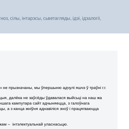
, сілы, інтарэсы, сьветагляды, ідэі, ідэалогіі,
н не прызначаны, мы ўпершыню адчулі яшчэ ў траўні г.г.
цыя, далёка не заўсёды ўдавалася выйсьці на наш жа
 іншага кампутара сайт адчыняецца, з галоўнага
ы, а з канца жніўня аднавіліся зноў і працягваюцца
ікам – інтэлектуальнай уласнасьцю.