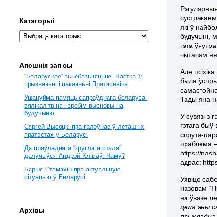
Рэгулярныя
сустракае
Катэгорыі
які ў найб
будучыні, 
гэта ўнутр
чытачам ня
Апошнія запісы
Але псіхік
“Беларускае” зьнебазьняцьце. Частка 1:
была ўспры
прызнаньні і пакаяньні Пратасевіча
самастойна
Ушануйма памяць сапраўднага беларуса-
Тады яна н
вялікалітвіна і зробім высновы на
будучыню
У сувязі з
гэтага быў
Сяргей Высоцкі пра галоўнае ў леташніх
спрута-пар
пратэстах у Беларусі
праблема – 
Да праўладнага “круглага стала”
https://nas
далучыўся Андрэй Клімаў. Чаму?
адрас: http
Барыс Стамахін пра актуальную
сітуацыю ў Беларусі
Уявіце сабе
назовам “Пр
на ўвазе ле
цела яны ск
Архівы
прыкладна 