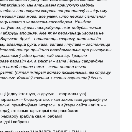
ю інтаксіацыю, мы атрымаем працуючую мадэль
кі гледзячы на пакуты хворага запрапанаваў выпіць яму
 нейкая свая мова, але ўявім, што нейкая сігнальная
ваць нават з ч
алавекам-гаспадаром. Узьнікае
 ва ўнітаз, ці яны паспрабуюць якім-небудзь чынам
ы абяруць апошняе. Але як ім пераканаць хворага не
арыянт другі – нашаптаць хвораму, што калі ён
ьці адваліцца рука, нага, галава і тулава – застанецца
гліставай пошце прыйшло паведамленьне пра рыхтуемы
аразітамі ў адно цэлае, каб спыніць Трэцюю
ве паразіт ён, а глісты – гэта і ёсьць сапраўдны
ка на самой справе няма – гэта нешта тыпа
арыянт (пятая імперыя аднаго пісьменьніка, які страціў
артасных. Колькі ў кожным з гэтых варыянтаў ёсьць
ьці (адну істотную, а другую – фармальную).
разітамі – бюракратыю, якая захоплівае дзяржаўную
вельмі прымітыўныя інтарэсы, а аўтары сайта «ari.ru» –
даў, этнічныя тэрыторыі якіх расейская
 жыхароў зрабіла сваімі рабамі!
м ідэі і вобразы…
, што любых глістоў ЧАЛАВЕК ПАВІНЕН ГНАЦЬ!