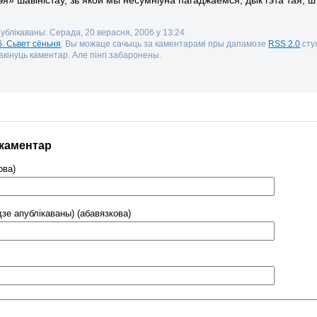
публікаваны: Серада, 20 верасня, 2006 у 13:24
6. Сьвет сёньня
. Вы можаце сачыць за каментарамі пры дапамозе
RSS 2.0
стуж
кінуць каментар. Але пінгі забаронены.
 каментар
ова)
дзе апублікаваны) (абавязкова)