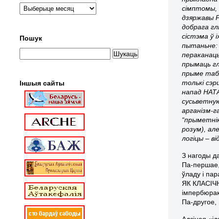
сімптомы, 
дзяржавы Р
добрага гл
сістэма ў 
Пошук
пытаньне: 
пераканаць
прымаць г
прыме табл
толькі сэ
Іншыя сайты
напад НАТА
сусьветную
арганізм-г
“прыметні
розум), ал
логіцы – ві
З нагоды д
Па-першае,
ўладу і пар
ЯК КЛАСІЧН
імпербюрак
Па-другое,
Адзіная «і