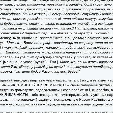
як зьнясіленьне пацыента, перыядычны галаўны боль і хранічну
асіянія. І вось, ўяўвім сітуацыю: знайшоўся нейкі добры лекар, я
істагоннага. Мы ня ведаем, ці ёсьць у аскарыд і стужачных чарвей
іх ёсьць, прычым разьвіта настолькі, што глісты могуць камуніка
ці будуць глісты стаічна чакаць выкананьня планаў па іх зьліцьцю
 чалавека ня слухацца лекара і ня піць лек? Натуральна, паразіт
лістагоннага? Варыянт першы – абазваць лекара “фашыстам”… В
етку, зь ім здарыцца “распад Расеі”, г.зн. разам з глістамі чамус
рца – Масква… Варыянт трэці – паведаміць па сакрэту, што па 
 і таму, маўляў, арганізму чалавека трэба тэрмінова зьліцца з п
… Варыянт чацьверты – пераканаць чалавека, што на самой спра
аспадар, які ўсё тут прыдумаў і пабудаваў, у той час, як чалаве
к”
[маюцца на ўвазе “рускія” – Рэд.]
. Магчыма, ёсьць яшчэ і пяты в
е гэта ўжо, відаць, у разьліку на зусім інтэлектуальна непаўнав
давочна. Так што будзе Расея піць лек, будзе!”
адзенай знаходкі зьвяртаем ўвагу нашых чытачоў на дзьве акалічнас
 мы – ЯК ЗЬМЯСТОЎНЫЯ ДЭМАКРАТЫ – лічым галоўнымі глістамі-па
азітуе на грамадстве, задавальняючы свае асабістыя і, як правіла, 
ЫЯ ШАВІНІСТЫ – абзываюць «глістамі» прадстаўнікоў усіх тых наро
ратыя «інтэгравала» ў адзіную і непадзельную Расею-Расіянію, а іх
 мы – як людзі сумленныя – заўсёды называем крыніцу, адкуль бярэ
дэя» шавіністаў, зь якой мы несумніўна пагаджаемся, дык гэта тая