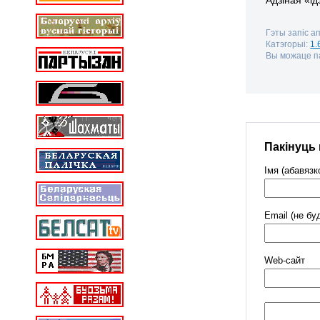
Гэты запіс а
Катэгорыі:
1.
Вы можаце па
Пакінуць
Імя (абавязк
Email (не бу
Web-cайт