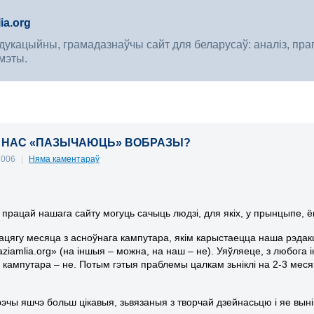
ia.org
укацыйны, грамадазнаўчы сайт для беларусаў: аналіз, прагноз
мэты.
Ў НАС «ПАЗЫЧАЮЦЬ» ВОБРАЗЫ?
 2006
|
Няма каментараў
 працай нашага сайту могуць сачыць людзі, для якіх, у прынцыпе, ё
ацягу месяца з асноўнага кампутара, якім карыстаецца наша рэдак
aziamlia.org» (на іншыя – можна, на наш – не). Уяўляеце, з любога
 кампутара – не. Потым гэтыя праблемы цалкам зьніклі на 2-3 месяц
рэчы яшчэ больш цікавыя, зьвязаныя з творчай дзейнасьцю і яе вын