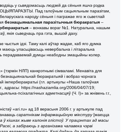
ўводзіць у сьвядомасьць людзей да сёньня яшчэ рэдка
 СОЦЫЯПАРАЗІТЫ. Пад галоўным сацыяльным паразітам,
беларускага народу сёньня і пагражае яго ж сьветлай
кая
безнацыянальная паразітычныя бюракратыя
–
пербюракратыя
– вонкавы вораг №1. Натуральна, нашым
ў, якія сьведчаць пра гэта, вышэй даху.
 чыстыя ідэі. Таму калі аўтар жадае, каб яго думка
я маюць уласьцівасьць невербальна і літаральна
ць перадаваемай думцы неабодны эмацыйны колер.
 (тэрмін НЛП) канкрэтнымі сімваламі. Менавіта для
ай безнацыянальнай бюракратыяй і вобраз чорнага
кай імпербюракратыі (гл. артыкулы «Наша галоўная
., адрасы: https://nashaziamlia.org/2006/04/07/19;
ыяльна-псіхалагічных адметнасцяў (Ч. І)» за жнівень г.г.,
ністаў «ari.ru» ад 18 верасьня 2006 г. у артыкуле пад
панаваць саратнікам інфармацыйную мікстуру
[маецца
га ў кішках жыве калонія глістоў. У працэнтах ад масы
Расеі, а забіраюць з арганізама чалавека чэрві
кага валавога прадукта. Калі дадаць да гэтага такія