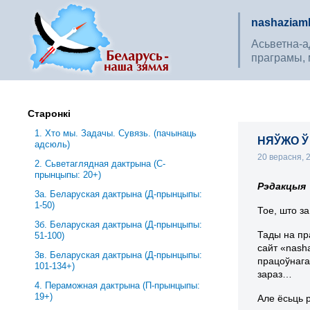
nashaziaml
Асьветна-ад
праграмы, 
Старонкі
1. Хто мы. Задачы. Сувязь. (пачынаць
НЯЎЖО 
адсюль)
20 верасня,
2. Сьветаглядная дактрына (С-
прынцыпы: 20+)
Рэдакцыя
3a. Беларуская дактрына (Д-прынцыпы:
1-50)
Тое, што за
3б. Беларуская дактрына (Д-прынцыпы:
Тады на пр
51-100)
сайт «nash
3в. Беларуская дактрына (Д-прынцыпы:
працоўнага
101-134+)
зараз…
4. Пераможная дактрына (П-прынцыпы:
19+)
Але ёсьць 