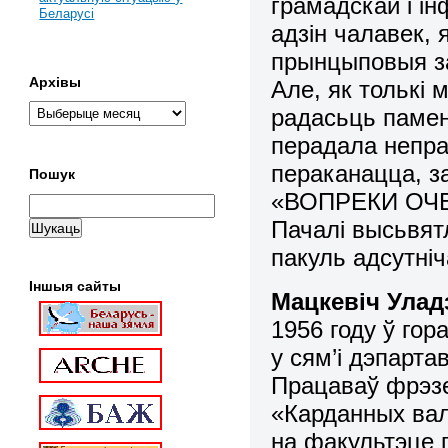
грамадскай і і
Беларусі
адзін чалавек,
прынцыповыя за
Архівы
Але, як толькі 
радасьць памен
перадала непраў
пераканацца, з
Пошук
«ВОПРЕКИ ОЧ
Пачалі высьвятл
пакуль адсутніч
Іншыя сайты
Мацкевіч Уладз
1956 году ў гор
у сям’і дэпарта
Працаваў фрэз
«Карданных вал
на факультэце п