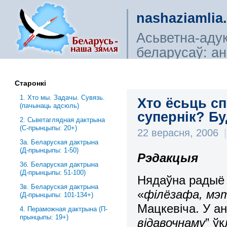
nashaziamlia
Асьветна-аду
беларусаў: ана
сьветагляды, і
Старонкі
1. Хто мы. Задачы. Сувязь.
Хто ёсьць сп
(пачынаць адсюль)
супернік? Б
2. Сьветаглядная дактрына
(С-прынцыпы: 20+)
22 верасня, 2006
|
3a. Беларуская дактрына
(Д-прынцыпы: 1-50)
Рэдакцыя
3б. Беларуская дактрына
(Д-прынцыпы: 51-100)
Нядаўна радыё
3в. Беларуская дактрына
«
філёзафа, мэт
(Д-прынцыпы: 101-134+)
Мацкевіча. У ан
4. Пераможная дактрына (П-
прынцыпы: 19+)
відавочнаму
” ў