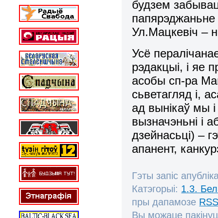
будзем забывац
папярэджаньне 
Ул.Мацкевіч – н
Усё пералічанае
рэдакцыі, і яе 
асобы сп-ра Ма
сьветагляд і, а
ад вынікаў мы 
вызначэньні і 
дзейнасьці) – 
апанент, канкурэ
Гэты запіс апублік
Катэгорыі:
1.3. Бе
пры дапамозе
RSS
Вы можаце пакінуц