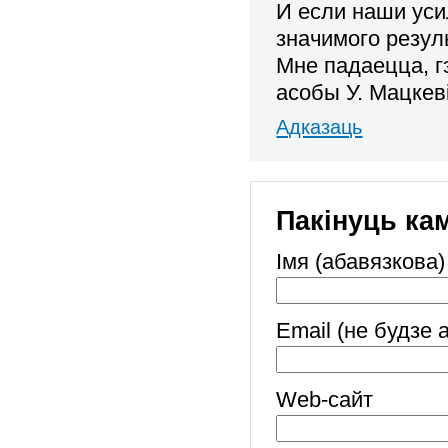
И если наши ус
значимого резул
Мне падаецца, гэ
асобы У. Мацкев
Адказаць
Пакінуць ка
Імя (абавязкова)
Email (не будзе 
Web-cайт