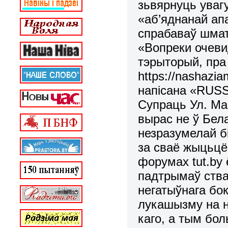
зьвярнуць увагу
«аб’яднанай ап
спрабаваў шмат
«Вопреки очеви
тэрыторый, пра 
https://nashazia
напісана «RUSS
Супраць Ул. Мац
вырас не ў Бела
незразумелай бі
за сваё жыцьцё
форумах tut.by 
падтрымаў ства
негатыўнага бо
лукашызму на н
каго, а тым бол