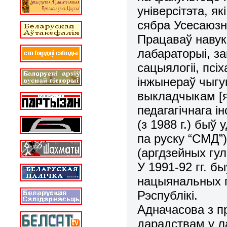
універсітэта, як
сябра Усесаюзн
Працаваў навук
лабараторыі, 
сацыялогіі, псіх
інжынераў чыгун
выкладчыкам [як
педагагічнага ін
(з 1988 г.) быў
па руску “СМД”)
(аргдзейных гул
У 1991-92 гг. 
нацыянальных п
Рэспублікі.
Адначасова з п
дарадствам у ла