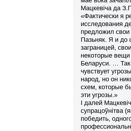
маё вока зачапі
Мацкевіча да З.
«Фактически я 
исследования де
предложил свои 
Пазьняк. Я и до 
заграницей, сво
некоторые вещи 
Беларуси. … Так
чувствует угроз
народ, но он ни
схем, которые б
эти угрозы.»
І далей Мацкеві
супрацоўнітва (
победить, одног
профессиональн