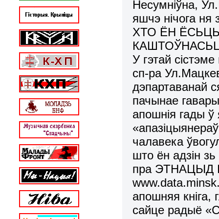
Несумніўна, Ул
яшчэ нічога ня 
ХТО ЁН ЁСЬЦЬ
КАШТОЎНАСЬЦЯЎ
У гэтай сістэме
сп-ра Ул.Мацкев
дэпартаванай с
пачынае гавары
апошнія гады ў
«апазіцыянераў
чалавека ўвогул
што ён адзін зь
пра ЭТНАЦЫД 
www.data.minsk.
апошняя кніга,
сайце радыё «