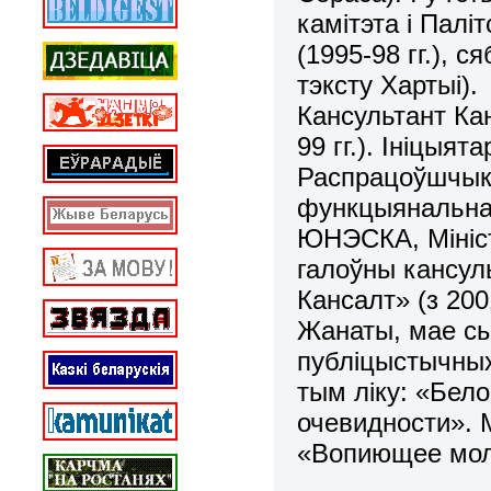
камітэта і Палі
(1995-98 гг.), 
тэксту Хартыі).
Кансультант Ка
99 гг.). Ініцыят
Распрацоўшчык
функцыянальнай 
ЮНЭСКА, Мініст
галоўны кансул
Кансалт» (з 2001
Жанаты, мае сы
публіцыстычных
тым ліку: «Бел
очевидности». М
«Вопиющее молч