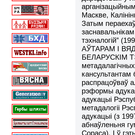
арганізацыйным
Маскве, Калінін
Затым пераехаў
заснавальнікам 
тэхналогій” (199
АЎТАРАМ І ВЯ
БЕЛАРУСКІМ ТЭ
метадалагічных 
кансультантам б
распрацоўваў а
рэформы адукацы
адукацыі Рэспу
метадалогіі Рэс
адукацыі (з 199
абнаўленьня гум
Сораса). І ў г