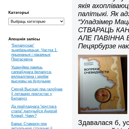
якія ахопліваю
палітыкі. Як а
Катэгорыі
“Уладзімер Мацк
СТВАРАЦЬ КАН
АЛЕ ПАВІННА Б
Апошнія запісы
Пецярбурзе нак
“Беларускае”
зьнебазьняцьце. Частка 1:
прызнаньні і пакаяньні
Пратасевіча
Ушануйма памяць
сапраўднага беларуса-
вялікалітвіна і зробім
высновы на будучыню
Сяргей Высоцкі пра галоўнае
ў леташніх пратэстах у
Беларусі
Да праўладнага “круглага
стала” далучыўся Андрэй
Клімаў. Чаму?
Здавалася б, у
Барыс Стамахін пра
актуальную сітуацыю ў