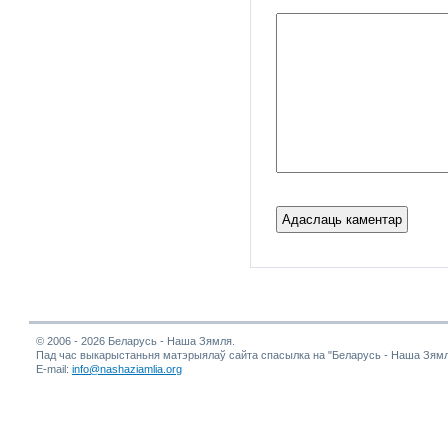
© 2006 - 2026 Беларусь - Наша Зямля.
Пад час выкарыстаньня матэрыялаў сайта спасылка на "Беларусь - Наша Зямл
E-mail:
info@nashaziamlia.org