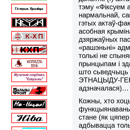
тэму «Фіксуем 
нармальнай, са
гэтых актаў-фа
асобная крымін
дзяржаўных паса
«рашэньні» адме
толькі не спын
прынцыпам і зд
што сьведчыць 
ЭТНАЦЫДУ-ГЕНА
адзначалася)…
Кожны, хто хоц
функцыянавань
стане (як цяпер
адбывацца толь