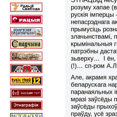
розуму хапае (
рускія імперцы 
непасрэднага ак
прымусіць розн
злачынствамі, 
крымінальныя гі
патрэбны даста
зьверху… І ён, 
(!)… сп-ром А.
Але, акрамя хр
беларускага нар
паранаяльных ім
мразі заўсёды 
заўсёды прыхоў
праўду, усё зр