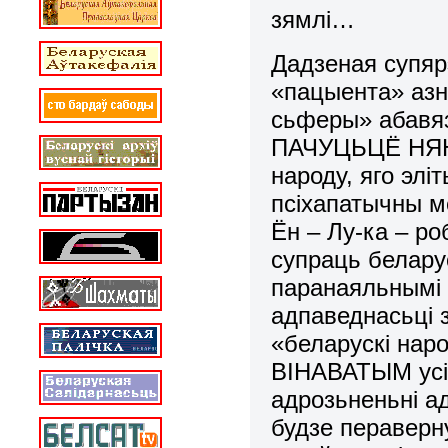
зямлі…
Дадзеная супяр
«пацыента» азн
сьферы» абавяз
ПАЧУЦЬЦЁ НЯНА
народу, яго элі
псіхапатычны ме
Ён – Лу-ка – р
супраць беларус
паранаяльнымі 
адпаведнасьці 
«беларускі нар
ВІНАВАТЫМ усіх
адрозьненьні 
будзе пераверн