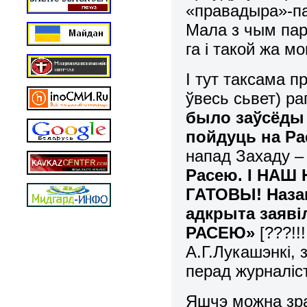
«правадыра»-па
Мала з чым пар
га і такой жа м
І тут таксама пр
ўвесь сьвет) ра
было заўсёды ў
пойдуць на Р
напад Захаду – 
Расею. І НАШ
ГАТОВЫ! Назав
адкрыта заяв
РАСЕЮ»
[???!!
А.Г.Лукашэнкі, 
перад журналіст
Яшчэ можна зра