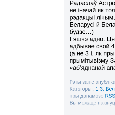
Радаслаў Астро
не іначай як то
рэдакцыі лічым
Беларусі й Бела
будзе…)
І яшчэ адно. Ц
адбывае свой 4
(а не 3-і, як пр
прымітывізму З
«аб’яднанай апа
Гэты запіс апублік
Катэгорыі:
1.3. Бе
пры дапамозе
RSS
Вы можаце пакінуц