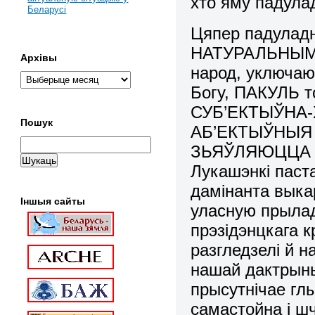
хто яму падул
Беларусі
Цяпер падуладн
НАТУРАЛЬНЫМ 
Архівы
народ, уключаю
Богу, ПАКУЛЬ т
СУБ’ЕКТЫЎНА-
Пошук
АБ’ЕКТЫЎНЫЯ
ЗЬЯЎЛЯЮЦЦА С
Лукашэнкі паст
дамінанта выка
Іншыя сайты
уласную прылад
прэзідэнцкага к
разгледзелі й н
нашай дактрыны 
прысутнічае глы
самастойна і ш