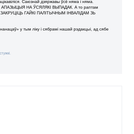
цікавіліся. Саюзнай дзяржавы ўсё няма і няма.
 АПАЗЫЦЫЯ НА ЎСЯЛЯКІ ВЫПАДАК. А то раптам
ЛЕЕ ЗАКРУЦІЦЬ ГАЙКІ ПАЛІТЫЧНЫМ ІНВАЛІДАМ ЗЬ
нанацаў» у тым ліку і сябрамі нашай рэдакцыі, ад сябе
стужкі.