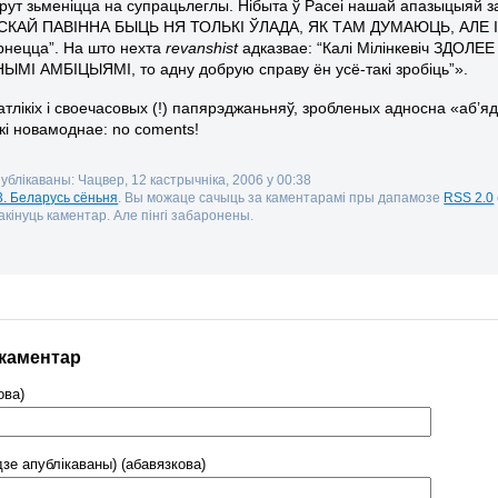
рут зьменіцца на супрацьлеглы. Нібыта ў Расеі нашай апазыцыяй за
КАЙ ПАВІННА БЫЦЬ НЯ ТОЛЬКІ ЎЛАДА, ЯК ТАМ ДУМАЮЦЬ, АЛЕ І
рнецца”. На што нехта
revanshist
адказвае: “Калі Мілінкевіч ЗДО
І АМБІЦЫЯМІ, то адну добрую справу ён усё-такі зробіць”».
тлікіх і своечасовых (!) папярэджаньняў, зробленых адносна «аб’яд
кі новамоднае: no coments!
публікаваны: Чацвер, 12 кастрычніка, 2006 у 00:38
3. Беларусь сёньня
. Вы можаце сачыць за каментарамі пры дапамозе
RSS 2.0
кінуць каментар. Але пінгі забаронены.
 каментар
ова)
дзе апублікаваны) (абавязкова)