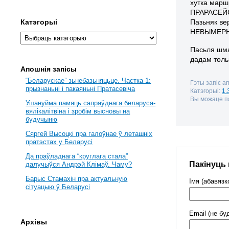
хутка марш
ПРАРАСЕЙС
Пазьняк ве
Катэгорыі
НЕВЫМЕРНЫМ
Пасьля шма
дадам толь
Апошнія запісы
“Беларускае” зьнебазьняцьце. Частка 1:
Гэты запіс а
прызнаньні і пакаяньні Пратасевіча
Катэгорыі:
1.
Вы можаце па
Ушануйма памяць сапраўднага беларуса-
вялікалітвіна і зробім высновы на
будучыню
Сяргей Высоцкі пра галоўнае ў леташніх
пратэстах у Беларусі
Да праўладнага “круглага стала”
Пакінуць
далучыўся Андрэй Клімаў. Чаму?
Барыс Стамахін пра актуальную
Імя (абавязк
сітуацыю ў Беларусі
Email (не бу
Архівы