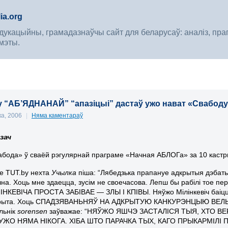
ia.org
укацыйны, грамадазнаўчы сайт для беларусаў: аналіз, прагноз
мэты.
у “АБ’ЯДНАНАЙ” “апазіцыі” дастаў ужо нават «Свабоду»
ка, 2006
|
Няма каментараў
зач
бода» ў сваёй рэгулярнай праграме «Начная АБЛОГа» за 10 кастры
е TUT.by нехта
Учылка
піша: “Лябедзька прапануе адкрытыя дэбаты М
на. Хоць мне здаецца, зусім не своечасова. Лепш бы рабілі то
НКЕВІЧА ПРОСТА ЗАБІВАЕ — ЗЛЫ І КПІВЫ. Няўжо Мілінкевіч баіцца 
крыта. Хоць СПАДЗЯВАНЬНЯЎ НА АДКРЫТУЮ КАНКУРЭНЦЫЮ ВЕЛЬМІ МА
льнік
sorensen
заўважае: “НЯЎЖО ЯШЧЭ ЗАСТАЛІСЯ ТЫЯ, ХТО В
ЖО НЯМА НІКОГА. ХІБА ШТО ПАРАЧКА ТЫХ, КАГО ПРЫКАРМІЛІ ПАЕ