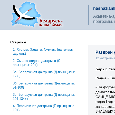
nashaziaml
Асьветна-ад
праграмы, 
Старонкі
1. Хто мы. Задачы. Сувязь. (пачынаць
Раздрай 
адсюль)
12 кастрычні
2. Сьветаглядная дактрына (С-
прынцыпы: 20+)
Барыс Кер
3a. Беларуская дактрына (Д-прынцыпы:
1-50)
Радыё «Сва
3б. Беларуская дактрына (Д-прынцыпы:
«На форум
51-100)
дэмакратыч
3в. Беларуская дактрына (Д-прынцыпы:
САЙЦЕ МІЛІ
101-134+)
годна і ад
4. Пераможная дактрына (П-прынцыпы:
жа карыста
19+)
ЗНАЁМЫХ У