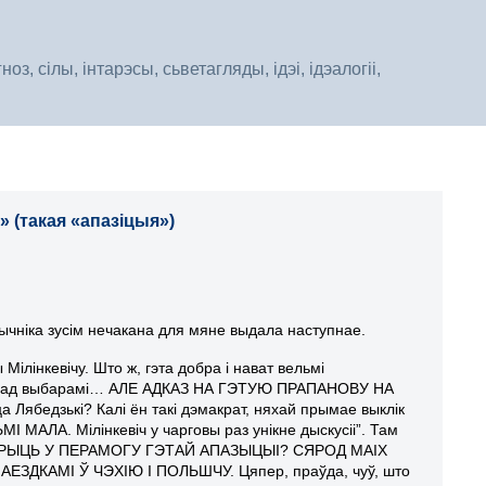
, сілы, інтарэсы, сьветагляды, ідэі, ідэалогіі,
 (такая «апазіцыя»)
чніка зусім нечакана для мяне выдала наступнае.
ілінкевічу. Што ж, гэта добра і нават вельмі
е перад выбарамі… АЛЕ АДКАЗ НА ГЭТУЮ ПРАПАНОВУ НА
Лябедзькі? Калі ён такі дэмакрат, няхай прымае выклік
ЛА. Мілінкевіч у чарговы раз унікне дыскусіі”. Там
ЕРЫЦЬ У ПЕРАМОГУ ГЭТАЙ АПАЗЫЦЫІ? СЯРОД МАІХ
ЗДКАМІ Ў ЧЭХІЮ І ПОЛЬШЧУ. Цяпер, праўда, чуў, што