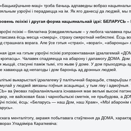
 «Бацькаўшчыне-маці» трэба бачыць адпаведны вобраз нацыянальнай
яльным узроўні і перадаецца на ім. Як яго данесці да людзей, мы 
ўзровень псіхікі і другая форма нацыянальнай ідэі: БЕЛАРУСЬ
узроўні псіхікі – біялагічна ўсведамляльным – у любога чалавека п
таксама ёсць месца «смерці», страху смяротнай небяспекі. Ёсць вор
д страшнага ворага. Але ўсе гэтыя «страхі», «ворагі», «абаронцы» 
ая ідэя на гэтым узроўні псіхікі рэпрэзентаваная ідэалагемай «
крэпасць». Чалавек спадзяецца на абарону і дапамогу ДОМА. Дом н
ім жыццё, стасункі паміж тымі, хто жыве ў доме. У дом прыходзяць 
ме хаваюцца ад непагоды і дом бароніць ад дрэнных людзей.
палітыкі выкарысталі ідэалагему ў палітычнай барацьбе, ствары
рмулай у людзей звязаны пэўныя асацыяцыі, у тым ліку і адмоўн
» ва ўмовах паўкаланіяльнага існавання мае вельмі высокі патэнцы
вор, не вайсковая база і чарнобыльскі сметнік, не прыбудова, а Д
оўні псіхікі, ёсць: «Беларусь — наш Дом, наш Храм», «МЬІ абаро
арусь».
скага менталітэту, акрамя побытавага стаўлення да ДОМА, характэ
ворах Уладзіміра Караткевіча: