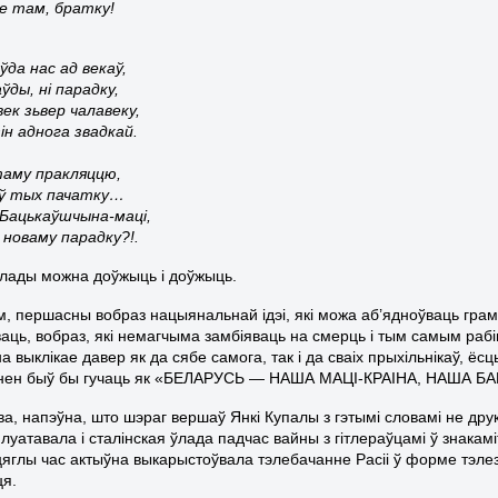
е там, братку!
ўда нас ад векаў,
ўды, ні парадку,
ек зьвер чалавеку,
ін аднога звадкай.
таму пракляццю,
аў тых пачатку…
 Бацькаўшчына-маці,
новаму парадку?!.
лады можна доўжыць і доўжыць.
м, першасны вобраз нацыянальнай ідэі, які можа аб’ядноўваць грам
ць, вобраз, які немагчыма замбіяваць на смерць і тым самым рабіць
а выклікае давер як да сябе самога, так і да сваіх прыхільнікаў
вінен быў бы гучаць як «БЕЛАРУСЬ — НАША МАЦІ-КРАІНА, НАША
а, напэўна, што шэраг вершаў Янкі Купалы з гэтымі словамі не др
плуатавала і сталінская ўлада падчас вайны з гітлераўцамі ў зна
цяглы час актыўна выкарыстоўвала тэлебачанне Расіі ў форме тэлеза
ця.