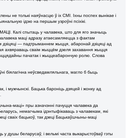
лены не толькі наяўнасцю ў іх СМІ. Іхны поспех вынікае і
ыянальную ідэю на першым узроўні псіхікі.
МАЦІ. Калі спытаць у чалавека, што для яго значыць
 чалавека маці адразу атаесамляецца з фактам
 дзіцяці — падтрыманнем жыцця, абаронай дзіцяці ад
овая ахвяраваць сваім жыццём дзеля захавання жыцця
 жыццядайны пачатак і жыццеабарончую ролю. Слова
ўні біялагічна неўсведамляльнага, магло б быць
, і мужчынскі. Бацька бароніць дзяцей і жонку ад
.
шчына-маці» пры азначэнні пачуцця чалавека да
Беларусь, немагчыма ідэнтыфікаваць з чалавекам, які
ці сваіх бацькоў, так дзеці Бацькаўшчыны-маці
ць у душы беларусаў, і вельмі часта выкарыстоўваў гэты