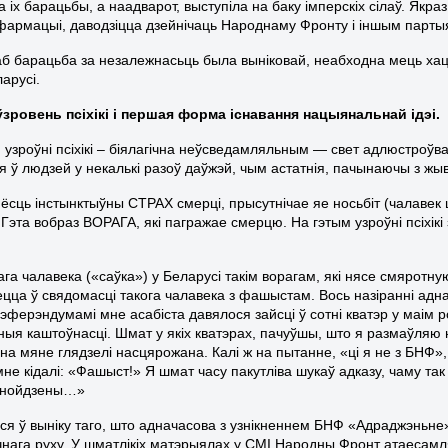
іх барацьбы, а наадварот, выступіла на баку імперскіх сілаў. Якра
фармацыі, даводзіцца дзейнічаць Народнаму Фронту і іншым парты
каб барацьба за незалежнасьць была выніковай, неабходна мець хац
арусі.
зровень псіхікі і першая форма існавання нацыянальнай ідэі.
узроўні псіхікі – біялагічна неўсведамляльным — свет адлюстроўва
 ў людзей у некалькі разоў даўжэй, чым астатнія, пачынаючы з жыв
 ёсць інстынктыўны СТРАХ смерці, прысутнічае яе носьбіт (чалавек ц
 Гэта вобраз ВОРАГА, які пагражае смерцю. На гэтым узроўні псіхі
.
ага чалавека («саўка») у Беларусі такім ворагам, які нясе смярот
цца ў свядомасці такога чалавека з фашыстам. Вось назіранні адн
эферэндумамі мне асабіста давялося зайсці ў сотні кватэр у маім 
ыя каштоўнасці. Шмат у якіх кватэрах, пачуўшы, што я размаўляю 
на мяне глядзелі насцярожана. Калі ж на пытанне, «ці я не з БНФ», 
мне кідалі: «Фашыст!» Я шмат часу пакутліва шукаў адказу, чаму та
 знойдзены…»
ся ў выніку таго, што адначасова з узнікненнем БНФ «Адраджэньн
нага руху. У шматлікіх матэрыялах у СМІ Народны Фронт атаесамля