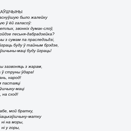
КАЎШЧЬІНЬІ
заснуўшую было жалейку
ую ў ёй галасоў:
ветлых, звонкіх думак-слоў,
пойдзе песьня-дабрадзейка?
чы з сумам па праследзьдзі,
йграць буду ў тайным брэдзе,
ўшчыны-маці буду йграць!
ы зазвоняць з жарам,
 ў струны ўдара!
ань, народ!
м пастаяці
аўшчыну-маці
, на сход!
абе, мой братку,
Бацькаўшчыну-матку
 ні на моры,
 ні у горы,