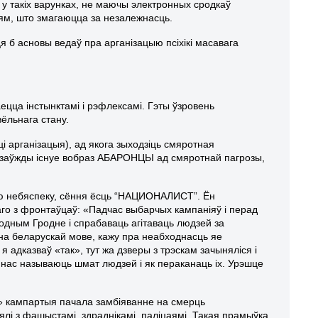
з у такіх варунках, не маючы электронных сродкаў
ям, што змагаюцца за незалежнасць.
я б асновы ведаў пра арганізацыю псіхікі масавага
ецца інстынктамі і рэфлексамі. Гэты ўзровень
ёльнага стану.
і арганізацыя), ад якога зыходзіць смяротная
кі заўжды існуе вобраз АБАРОНЦЬІ ад смяротнай пагрозы,
ную небяспеку, сёння ёсць “НАЦИОНАЛИСТ”. Ён
аго з фронтаўцаў: «Падчас выбарчых кампаніяў і перад
родным Гродне і спрабаваць агітаваць людзей за
на беларускай мове, кажу пра неабходнасць яе
я адказваў «так», тут жа дзверы з трэскам зачыняліся і
к нас называюць шмат людзей і як пераканаць іх. Урэшце
е» кампартыя пачала замбіяванне на смерць
лі з фашыстамі, здраднікамі, паліцаямі. Такая прамыўка