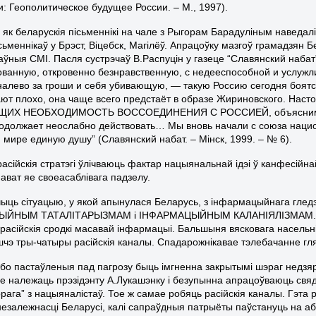
и: Геополитическое будущее России. – М., 1997).
, як беларускія пісьменнікі на чале з Рыгорам Барадуліным наведал
ісьменнікаў у Брэст, Віцебск, Магілёў. Апрацоўку мазгоў грамадзян Бел
аўныя СМІ. Пасля сустрэчаў В.Распуцін у газеце “Славянский наба
ванную, откровенно безнравственную, с недееспособной и услуж
налево за гроши и себя убивающую, — такую Россию сегодня боят
ают плохо, она чаще всего предстаёт в образе Жириновского. На
Х НЕОБХОДИМОСТЬ ВОССОЕДИНЕНИЯ С РОССИЕЙ, объяснима: они
одолжает неослабно действовать… Мы вновь начали с союза национ
 мире единую душу” (Славянский набат. – Мінск, 1999. – № 6).
расійскія стратэгі ўлічваюць фактар нацыянальнай ідэі ў канфесійн
нават яе своеасаблівага падзелу.
чыць сітуацыю, у якой апынулася Беларусь, з інфармацыйнага глед
ЙНЫМ ТАТАЛІТАРЫЗМАМ і ІНФАРМАЦЫЙНЫМ КАЛАНІЯЛІЗМАМ. У і
расійскія сродкі масавай інфармацыі. Бальшыня вясковага насельні
шчэ тры-чатыры расійскія каналы. Спадарожнікавае тэлебачанне гляд
бо пастаўленыя пад пагрозу быць імгненна закрытымі шэраг недзя
е належаць прэзідэнту А.Лукашэнку і безупынна апрацоўваюць свяд
рага” з нацыяналістаў. Тое ж самае робяць расійскія каналы. Гэта 
незалежнасці Беларусі, калі сапраўдныя патрыёты паўстануць на аб