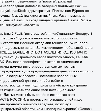
путатаў у прыдуманыя ім “палаты”, разагнаў
ы непасрэднай дапамозе галоўных палітыкаў Расіі —
на ўсіх расійскіх «дэмакратаў». Палітычная Еўропа не
суддзяў, асабліва канстытуцыйных. Расія прызнала.
льцыным Саюз, і ў склад уладных органаў Саюза Расія –
укашэнкаўскай «палаты».
алісты ў Расіі, “интеграстов”, — «аб’яднанне» Беларусі і
 з першага “русскоязычного учебного пособия по
ры стратегии Военной академии генштаба РФ генерал-
ртина довольно ясная. За исключением небольшой части
 ПОДАВЛЯЮЩЕЕ БОЛЬШИНСТВО НАСЕЛЕНИЯ ОДНОЗНАЧНО
кт центрального евроазиатского этноса, т.е. КАК
зыковая специфика, некоторые этнические и
Москва должна интегрироваться самым тесным
о предпринять для предупреждения центробежных сил и
ю некоторых областей, компактно заселённых
 достаточной для того, чтобы войти в
уссию всю целиком под прямым и жёстким контролем
сия будет иметь тлеющие угли потенциального
от Литвы) может быть решён в интересах всех
ТЬ РОССИИ, и поэтому интеграцию с ней надо
на пролегать намного западнее, поэтому в
центральной области, чем к западной окраине” (Основы