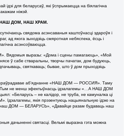
 ідэі для беларусаў, які ўспрымаецца на біялагічна
пакажам ніжэй.
 – НАШ ДОМ, НАШ ХРАМ.
рысутнічаюць свядома асэнсаваныя каштоўнасці здароўя і
аг, ад якога зыходзіць смяротная небяспека, ёсць і
лагічна асэнсоўваюцца.
ДОМ». Вядомыя выразы: «Дома і сцены памагаюць», «Мой
ясе ў сабе стваральны, творчы пачатак, дом будуюць,
адпачываць, святкаваць; бывае, што ў дом прыходзіць
ўшы праўрадавае аб’яднанне «НАШ ДОМ — РОССИЯ». Таму
ыя. Тым не менш эфектыўнасць ідэалагемы «…А НАШ ДОМ
ял: «Беларусь – не калідор, не труба, не камуналка ці
ОМ». Ідэалагемы, якія прэзентуюць нацыянальную ідэю на
нім наш ДОМ — БЕЛАРУСЬ», «Давайце разам будаваць наш
рныя дачыненні святасці. Вельмі выразна гэта можна