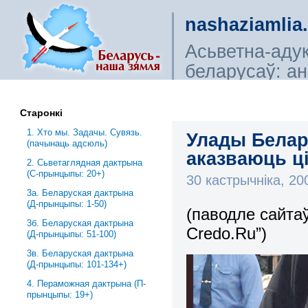
nashaziamlia
Асьветна-аду
беларусаў: ана
сьветагляды, і
Старонкі
1. Хто мы. Задачы. Сувязь.
Улады Белар
(пачынаць адсюль)
аказваюць ц
2. Сьветаглядная дактрына
(С-прынцыпы: 20+)
30 кастрычніка, 2
3a. Беларуская дактрына
(Д-прынцыпы: 1-50)
(паводле сайтаў
3б. Беларуская дактрына
Credo.Ru”)
(Д-прынцыпы: 51-100)
3в. Беларуская дактрына
(Д-прынцыпы: 101-134+)
4. Пераможная дактрына (П-
прынцыпы: 19+)