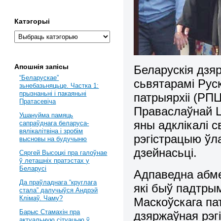
Катэгорыі
Апошнія запісы
Беларускія дзя
“Беларускае”
сьвятарамі Рус
зьнебазьняцьце. Частка 1:
прызнаньні і пакаяньні
патрыярхіі (РП
Пратасевіча
Праваслаўнай Ц
Ушануйма памяць
яны адклікалі с
сапраўднага беларуса-
вялікалітвіна і зробім
рэгістрацыю ўла
высновы на будучыню
дзейнасьці.
Сяргей Высоцкі пра галоўнае
ў леташніх пратэстах у
Беларусі
Адпаведна абме
Да праўладнага “круглага
які быў падтр
стала” далучыўся Андрэй
Клімаў. Чаму?
Маскоўскага па
Барыс Стамахін пра
дзяржаўная рэгі
актуальную сітуацыю ў