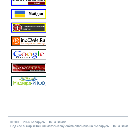
© 2006 - 2026 Беларусь - Наша Зямля.
Пад час выкарыстаньня матэрыялаў сайта спасылка на "Беларусь - Наша Зямл