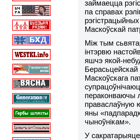
займаецца рэгіс
па справах рэл
рэгістрацыйных
Маскоўскай пат
Між тым сьвята
інтэрвю настой
яшчэ якой-небу
Берасьцейскай 
Маскоўскага па
супрацоўнічаюц
пераконваючы л
праваслаўную 
яны «падпарадк
чыноўнікам».
У сакратарыяце