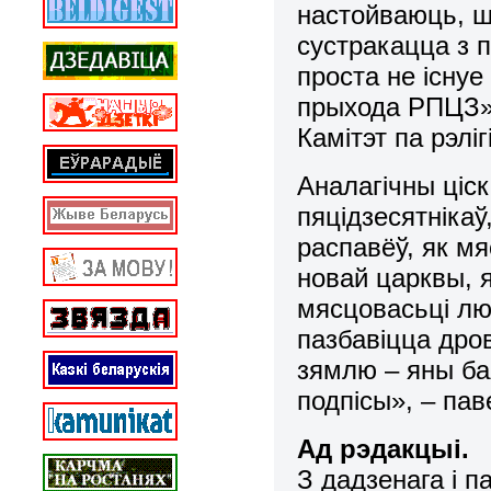
настойваюць, шт
сустракацца з 
проста не існуе
прыхода РПЦЗ»,
Камітэт па рэлі
Аналагічны ціск
пяцідзесятнікаў,
распавёў, як мя
новай царквы, я
мясцовасьці лю
пазбавіцца дро
зямлю – яны бая
подпісы», – пав
Ад рэдакцыі.
З дадзенага і 