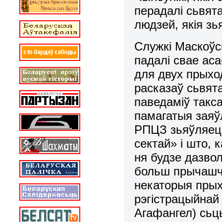
перадалі сьвят
людзей, якія з
Служкі Маскоўск
падалі свае ас
для двух прыхо
расказаў сьвята
паведаміў такс
памагатыя заяў
РПЦЗ зьяўляецц
сектай» і што, 
ня будзе дазво
больш прычашчац
некаторыя прых
рэгістрацыйнай 
Агафангел) сьц