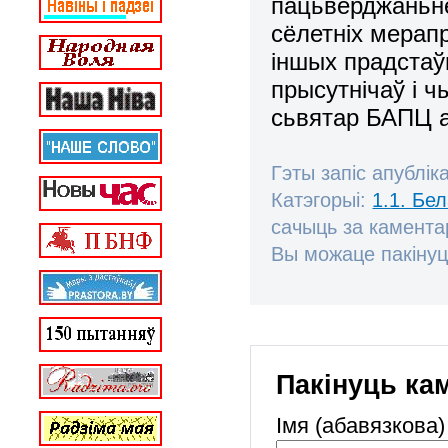
пацьверджаньне
сёлетніх мерап
іншых прадстаў
прысутнічаў і 
сьвятар БАПЦ а
Гэты запіс апублік
Катэгорыі:
1.1. Бе
сачыць за камент
Вы можаце пакінуц
Пакінуць ка
Імя (абавязкова)