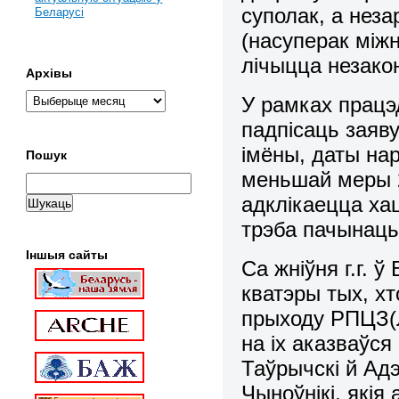
суполак, а неза
Беларусі
(насуперак між
лічыцца незако
Архівы
У рамках працэд
падпісаць заяв
імёны, даты нар
Пошук
меньшай меры 2
адклікаецца хац
трэба пачынаць
Іншыя сайты
Са жніўня г.г. 
кватэры тых, хт
прыходу РПЦЗ(Л)
на іх аказваўся
Таўрычскі й Ад
Чыноўнікі, якія