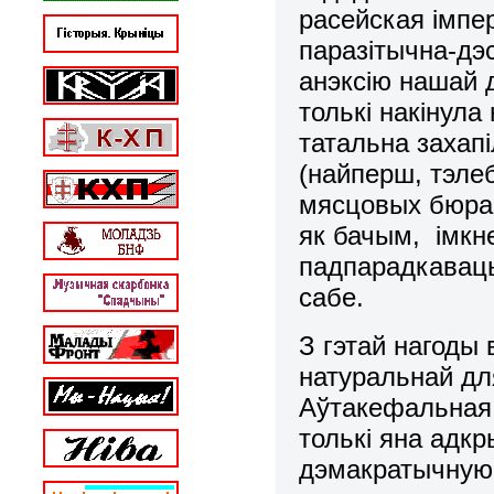
расейская імпе
паразітычна-дэ
анэксію нашай д
толькі накінула
татальна захап
(найперш, тэлеб
мясцовых бюрак
як бачым, імк
падпарадкаваць
сабе.
З гэтай нагоды
натуральнай дл
Аўтакефальная
толькі яна адк
дэмакратычную