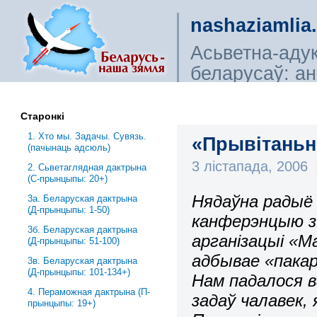
nashaziamlia
Асьветна-аду
беларусаў: ана
сьветагляды, і
Старонкі
1. Хто мы. Задачы. Сувязь.
«Прывітаньн
(пачынаць адсюль)
3 лістапада, 2006
2. Сьветаглядная дактрына
(С-прынцыпы: 20+)
Нядаўна радыё 
3a. Беларуская дактрына
(Д-прынцыпы: 1-50)
канферэнцыю з 
3б. Беларуская дактрына
арганізацыі «
(Д-прынцыпы: 51-100)
адбывае «пакар
3в. Беларуская дактрына
(Д-прынцыпы: 101-134+)
Нам падалося в
4. Пераможная дактрына (П-
задаў чалавек, 
прынцыпы: 19+)