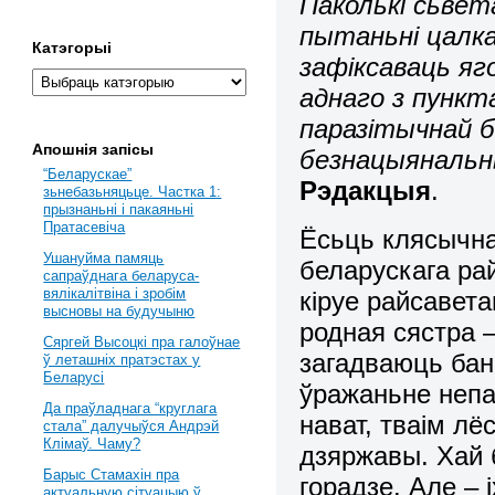
Паколькі сьвет
пытаньні цалк
Катэгорыі
зафіксаваць я
аднаго з пункт
паразітычнай б
Апошнія запісы
безнацыянальн
“Беларускае”
Рэдакцыя
.
зьнебазьняцьце. Частка 1:
прызнаньні і пакаяньні
Пратасевіча
Ёсьць клясычна
Ушануйма памяць
беларускага рай
сапраўднага беларуса-
вялікалітвіна і зробім
кіруе райсавета
высновы на будучыню
родная сястра –
Сяргей Высоцкі пра галоўнае
загадваюць бан
ў леташніх пратэстах у
Беларусі
ўражаньне непах
Да праўладнага “круглага
нават, тваім л
стала” далучыўся Андрэй
Клімаў. Чаму?
дзяржавы. Хай б
Барыс Стамахін пра
горадзе. Але – 
актуальную сітуацыю ў