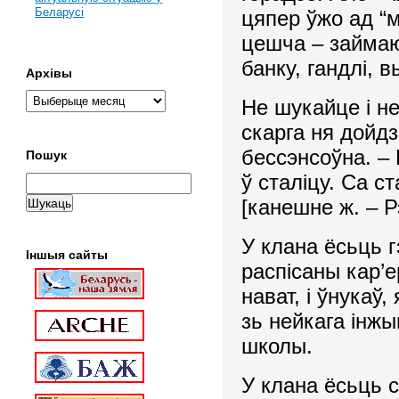
Беларусі
цяпер ўжо ад “м
цешча – займаю
банку, гандлі, 
Архівы
Не шукайце і н
скарга ня дойд
бессэнсоўна. – 
Пошук
ў сталіцу. Са 
[канешне ж. – Р
У клана ёсьць 
Іншыя сайты
распісаны кар’е
нават, і ўнукаў
зь нейкага інж
школы.
У клана ёсьць 