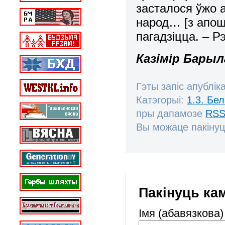
засталося ўжо а
народ… [з апо
пагадзіцца. – Рэ
Казімір Барыл
Гэты запіс апублік
Катэгорыі:
1.3. Бе
пры дапамозе
RSS
Вы можаце пакінуц
Пакінуць ка
Імя (абавязкова)