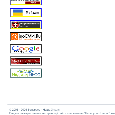
© 2006 - 2026 Беларусь - Наша Зямля.
Пад час выкарыстаньня матэрыялаў сайта спасылка на "Беларусь - Наша Зямл