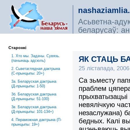
nashaziamlia
Асьветна-аду
беларусаў: ана
сьветагляды, і
Старонкі
1. Хто мы. Задачы. Сувязь.
ЯК СТАЦЬ Б
(пачынаць адсюль)
25 лістапада, 200
2. Сьветаглядная дактрына
(С-прынцыпы: 20+)
Са зьместу пап
3a. Беларуская дактрына
(Д-прынцыпы: 1-50)
праблем цяпер
3б. Беларуская дактрына
прыхватызацыі 
(Д-прынцыпы: 51-100)
невялічкую част
3в. Беларуская дактрына
незаслужана) ба
(Д-прынцыпы: 101-134+)
бедных. Калі в
4. Пераможная дактрына (П-
прынцыпы: 19+)
ацэньваюць вын