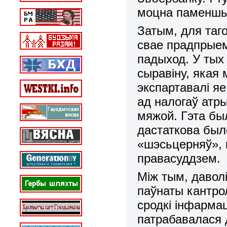
моцна паменшыл
Затым, для таг
свае прадпрыем
падыход. У тых
сыравіну, якая
экспартавалі я
ад налогаў атр
мяжой. Гэта был
дастаткова был
«шэсьцерняў», 
правасуддзем.
Між тым, даволі
паўнаты кантро
сродкі інфармац
патрабавалася 