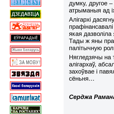
думку, другое –
атрыманыя ад і
Алігархі дасягн
прафінансавал
якая дазволіла 
Тады ж яны пра
палітычную рол
Нягледзячы на 
алігархаў, абс
захоўвае і пав
сёньня…
Серджа Раман