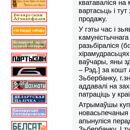
кватаваліся на
вартасьць і тут
продажу.
У гэты час і зь
камуністычнага
разьбіраліся (б
хірамудрасьцях
ваўчары, яны зд
– Рэд.] за кошт
Зьбербанку, г.з
аддавалі на зах
патраціць у кра
Атрымаўшы купл
новасьпечаныя р
апынуліся пера
Зьбербанку. І т