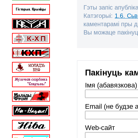
Гэты запіс апублік
Катэгорыі:
1.6. Сь
каментарамі пры 
Вы можаце пакінуц
Пакінуць ка
Імя (абавязкова)
Email (не будзе 
Web-cайт