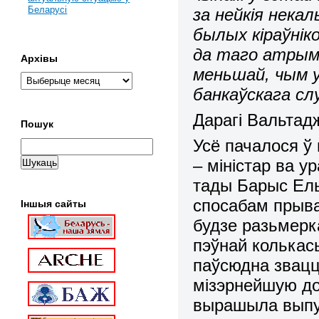
Беларусі
за нейкія некал
былых кіраўніко
да таго атрымл
Архівы
меньшай, чым у
банкаўскага сл
Дарагі Вальтад
Пошук
Усё пачалося ў 
– міністар ва у
тады Барыс Ел
спосабам прыва
Іншыя сайты
будзе разьмерк
пэўнай колькась
паўсюдна звацц
мізэрнейшую до
вырашыла выпус