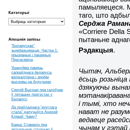
памыляецеся. М
Катэгорыі
таго, што адбы
Серджа Рама
«Corriere Della
пытаньне аднаг
Апошнія запісы
“Беларускае”
Рэдакцыя
.
зьнебазьняцьце. Частка 1:
прызнаньні і пакаяньні
Пратасевіча
Ушануйма памяць
Чытач, Альбер
сапраўднага беларуса-
вялікалітвіна і зробім
ёсьць розьніца
высновы на будучыню
дзякуючы вынах
Сяргей Высоцкі пра галоўнае
мэтанакіравана
ў леташніх пратэстах у
Беларусі
і тымі, хто не
Да праўладнага “круглага
нават не разум
стала” далучыўся Андрэй
Клімаў. Чаму?
ведаеце расейс
Барыс Стамахін пра
чынам у гэтай 
актуальную сітуацыю ў