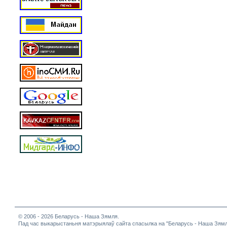
© 2006 - 2026 Беларусь - Наша Зямля.
Пад час выкарыстаньня матэрыялаў сайта спасылка на "Беларусь - Наша Зямл