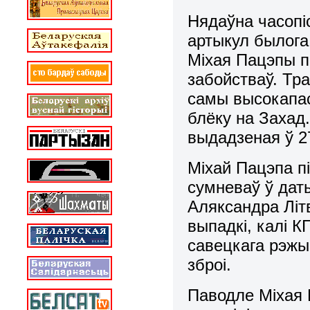
Нядаўна часопі
артыкул былога
Міхая Пацэпы п
забойстваў. Тр
самы высокапас
блёку на Захад
выдадзеная ў 27
Міхай Пацэпа пі
сумневаў ў дат
Аляксандра Літв
выпадкі, калі К
савецкага рэжы
зброі.
Паводле Міхая 