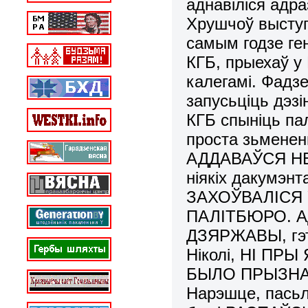
аднавіліся адра
Хрушчоў выступ
самым годзе ген
КГБ, прыехаў у 
калегамі. Фадз
запусьціць дэз
КГБ спыніць па
проста зьменен
АДДАВАЎСЯ НЕ 
ніякіх дакумэн
ЗАХОЎВАЛІСЯ 
ПАЛІТБЮРО. Ад
ДЗЯРЖАВЫ, гэт
Ніколі, НІ ПР
БЫЛО ПРЫЗНА
Нарэшце, пасьл