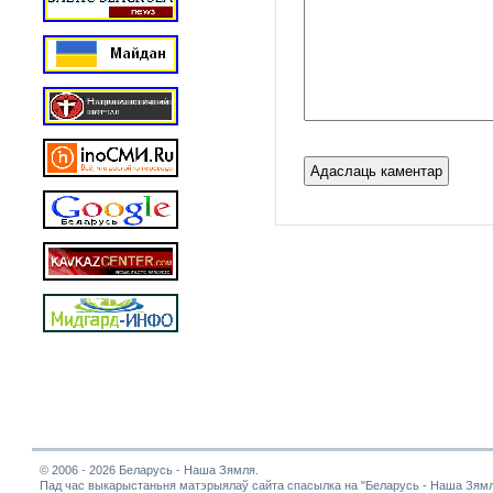
© 2006 - 2026 Беларусь - Наша Зямля.
Пад час выкарыстаньня матэрыялаў сайта спасылка на "Беларусь - Наша Зямл