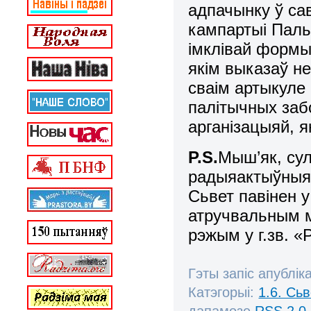
адпачынку ў са
кампартыі Пальм
імклівай формы 
якім выказаў н
сваім артыкуле
палітычных заб
арганізацыяй, я
P.S.
Мыш’як, сул
радыяактыўныя т
Сьвет павінен 
атручвальным 
рэжым у г.зв. 
Гэты запіс апублік
Катэгорыі:
1.6. Сь
дапамозе
RSS 2.0