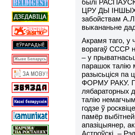
былі РАСПАЎ
ЦРУ ДЫ ІНШЫХ
забойствам А.Л
выкананьне дад
Акрамя таго, у
ворагаў СССР н
– у прыватнась
парашок талію 
разысьціся па 
ФОРМУ РАКУ. П
лябараторных д
талію немагчыма
годзе ў росквіце
памёр выбітней
апазіцыянер, а
Астроўскі. – Рэд