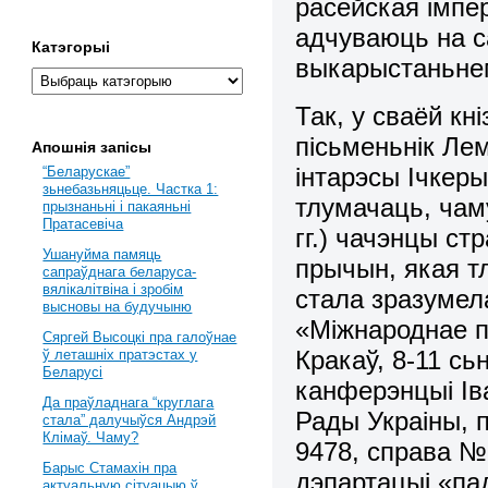
расейская імпе
адчуваюць на с
Катэгорыі
выкарыстаньнем
Так, у сваёй кн
пісьменьнік Ле
Апошнія запісы
інтарэсы Ічкеры
“Беларускае”
зьнебазьняцьце. Частка 1:
тлумачаць, чаму
прызнаньні і пакаяньні
Пратасевіча
гг.) чачэнцы ст
Ушануйма памяць
прычын, якая тл
сапраўднага беларуса-
вялікалітвіна і зробім
стала зразумел
высновы на будучыню
«Міжнароднае п
Сяргей Высоцкі пра галоўнае
Кракаў, 8-11 сь
ў леташніх пратэстах у
Беларусі
канферэнцыі Ів
Да праўладнага “круглага
Рады Украіны, п
стала” далучыўся Андрэй
Клімаў. Чаму?
9478, справа №1
Барыс Стамахін пра
дэпартацыі «па
актуальную сітуацыю ў