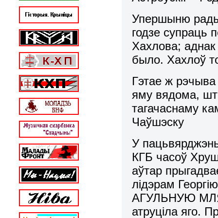
Упершыню рады
годзе супраць 
Хахлова; аднак
было. Хахлоў то
Гэтае ж рэчыва
яму вядома, што
тагачаснаму кам
Чаўшэску
У пацьвярджэнь
КГБ часоў Хруш
аўтар прыгадва
лідэрам Георгію
АГУЛЬНУЮ МЛЯВ
атруціла яго. 