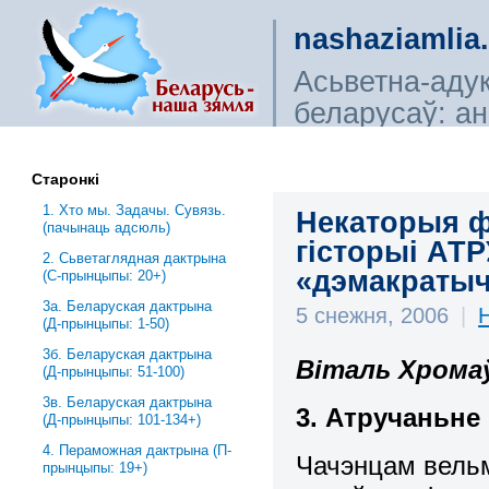
nashaziamlia
Асьветна-аду
беларусаў: ана
сьветагляды, і
Старонкі
1. Хто мы. Задачы. Сувязь.
Некаторыя ф
(пачынаць адсюль)
гісторыі АТР
2. Сьветаглядная дактрына
«дэмакратыч
(С-прынцыпы: 20+)
3a. Беларуская дактрына
5 снежня, 2006
|
(Д-прынцыпы: 1-50)
3б. Беларуская дактрына
Віталь Хрома
(Д-прынцыпы: 51-100)
3в. Беларуская дактрына
3. Атручаньне 
(Д-прынцыпы: 101-134+)
4. Пераможная дактрына (П-
Чачэнцам вельм
прынцыпы: 19+)