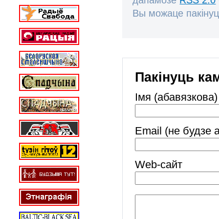
Вы можаце пакінуц
Пакінуць ка
Імя (абавязкова)
Email (не будзе 
Web-cайт