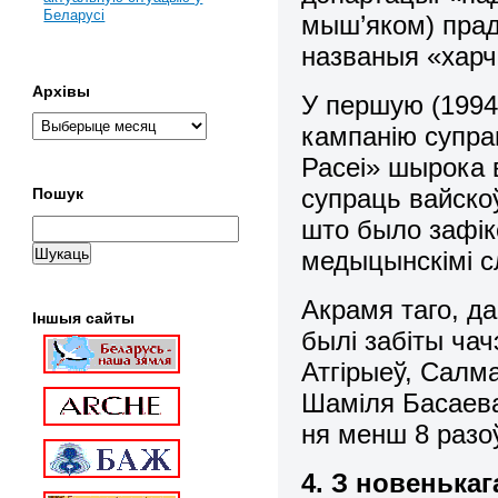
Беларусі
мыш’яком) прад
названыя «харч
Архівы
У першую (1994-
кампанію супрац
Расеі» шырока 
супраць вайскоў
Пошук
што было зафік
медыцынскімі сл
Акрамя таго, д
Іншыя сайты
былі забіты чач
Атгірыеў, Салма
Шаміля Басаева
ня менш 8 разоў
4. З новенька