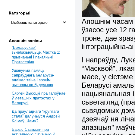
Катэгорыі
Апошнім часам 
ўзасос усе 12 г
троне, дае зра
Апошнія запісы
інтэграцыйна-а
“Беларускае”
зьнебазьняцьце. Частка 1:
прызнаньні і пакаяньні
І напраўду, Лу
Пратасевіча
“Масквой”, яка
Ушануйма памяць
масе, у сістэм
сапраўднага беларуса-
вялікалітвіна і зробім
Беларусі амаль
высновы на будучыню
нацыянальная і
Сяргей Высоцкі пра галоўнае
ў леташніх пратэстах у
сьветагляд (пр
Беларусі
сьвядомых дэм
Да праўладнага “круглага
стала” далучыўся Андрэй
дзеячаў ня ліча
Клімаў. Чаму?
апазіцыя” маў
Барыс Стамахін пра
актуальную сітуацыю ў