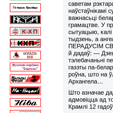
саветам рэктар
наўстаўнікамі с
важнасьці бела
грамацтве. У п
сытуацыю, калі
тыдзень, а анг
ПЕРАДУСІМ СВ
й дадаў: — Дзе
тэлебачаньні п
газэты па-белар
роўна, што на 
Архангела…
Што азначае да
адмовіцца ад то
Крамлі 12 гадо