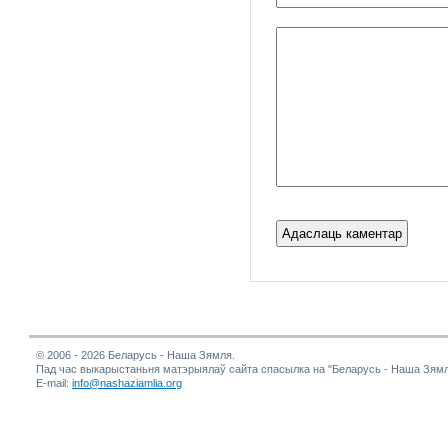
© 2006 - 2026 Беларусь - Наша Зямля.
Пад час выкарыстаньня матэрыялаў сайта спасылка на "Беларусь - Наша Зямл
E-mail:
info@nashaziamlia.org