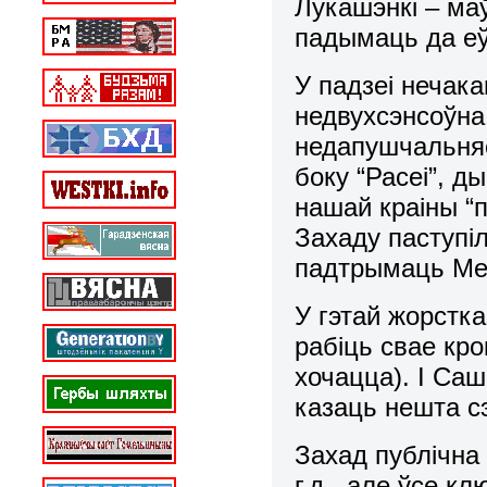
Лукашэнкі – маў
падымаць да еў
У падзеі нечак
недвухсэнсоўна
недапушчальняс
боку “Расеі”, д
нашай краіны “
Захаду паступіл
падтрымаць Ме
У гэтай жорстка
рабіць свае кр
хочацца). І Саш
казаць нешта с
Захад публічна 
г.д., але ўсе 