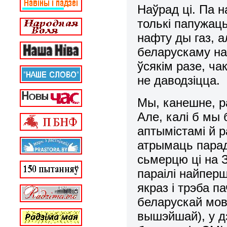
Наўрад ці. Па 
толькі папужаць
нафту ды газ, 
беларускаму на
ўсякім разе, ча
не даводзіцца.
Мы, канешне, р
Але, калі б мы
аптымістамі й 
атрымаць параду
сьмерцю ці на 
параілі найпер
якраз і трэба 
беларускай мов
вышэйшай), у д