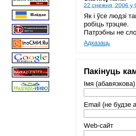
22 снежня, 2006 у 
Як і ўсе людзі т
робіць трэцяе.
Патрэбны не сло
Адказаць
Пакінуць ка
Імя (абавязкова)
Email (не будзе 
Web-cайт