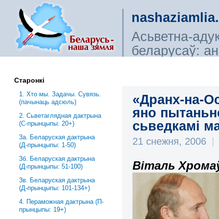
nashaziamlia
Асьветна-аду
беларусаў: ана
сьветагляды, і
Старонкі
1. Хто мы. Задачы. Сувязь.
«Дранх-на-Ос
(пачынаць адсюль)
яно пытаньне
2. Сьветаглядная дактрына
сьведкамі ма
(С-прынцыпы: 20+)
3a. Беларуская дактрына
21 снежня, 2006
|
(Д-прынцыпы: 1-50)
3б. Беларуская дактрына
Віталь Хромаў
(Д-прынцыпы: 51-100)
3в. Беларуская дактрына
(Д-прынцыпы: 101-134+)
4. Пераможная дактрына (П-
прынцыпы: 19+)