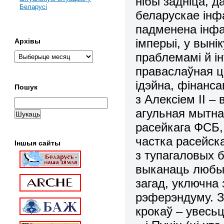
нібы задніца, д
Беларусі
беларускае ін
падменена інф
імперыі, у выні
Архівы
праблемамі й ін
праваслаўная ц
ідэйна, фінанс
Пошук
з Алексіем ІІ 
агульная мытна
расейкага ФСБ,
частка расейска
Іншыя сайты
з тупагаловых 
выканаць любы
загад, уключна
рэферэндуму. З
крокаў – увесь