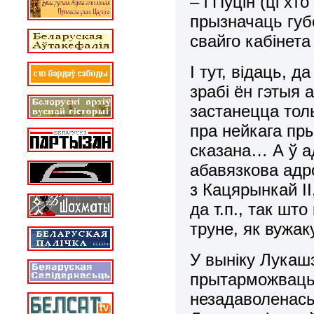
– і Пуцін (ці х
прызначаць губ
свайго кабінета
І тут, відаць, 
зрабі ён гэтыя а
застанецца толь
пра нейкага пры
сказана… А ў а
абавязкова адро
з Кацярынкай І
да т.п., так шт
труне, як вужак
У выніку Лукаш
прытарможваць.
незадаволенась