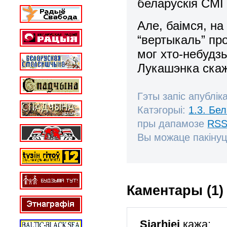
беларускія СМІ 
Але, баімся, на
“вертыкаль” про
мог хто-небудз
Лукашэнка ска
Гэты запіс апублік
Катэгорыі:
1.3. Бе
пры дапамозе
RSS
Вы можаце пакінуц
Каментары (1)
Siarhiej
кажа: