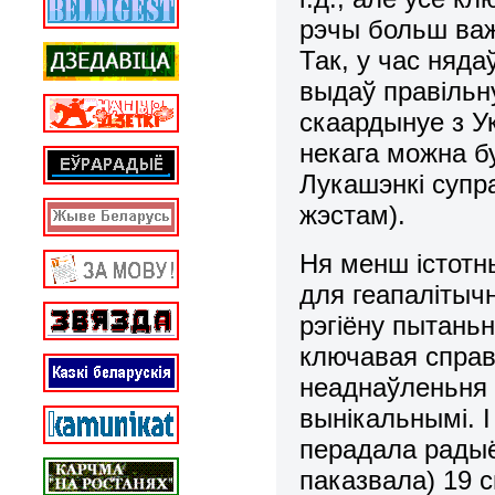
рэчы больш важк
Так, у час няда
выдаў правільн
скаардынуе з Ук
некага можна бу
Лукашэнкі супр
жэстам).
Ня менш істотн
для геапалітыч
рэгіёну пытаньн
ключавая справ
неаднаўленьня 
вынікальнымі. І
перадала радыё
паказвала) 19 с