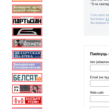
“3-га секта
Гэты запіс а
Катэгорыі:
1.
Вы можаце па
Пакінуць
Імя (абавязк
Email (не бу
Web-cайт