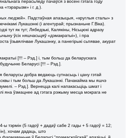
янальнага перасьледу пачаўся з восені гэтага году
«тэрарызм» і г. д.).
іўных людзей». Падстаўная апазыцыя, «круглыя сталы» з
чнікамі Лукашэнкі (і агентурай; прызнаньне Г.Віка).
зі тут як тут; Лябедзькі, Калякіны, Нісьцюкі адразу
ычыну ўсіх няшчасьцяў «дэмакратыі»), і пра
оста ўзьвялічвае Лукашэнку, а панегірыкі сьпявае, акурат
ратыі [!!! – Рэд.] і, тым больш да беларускага
дучыню Беларусі [!!! – Рэд.].
 беларусы добра ведаюць сутнасьць і цану гэтай
асквы і тым больш да Лукашэнкі. Пачакайма мы яшчэ
зумелі. – Рэд.]. Вернецца калі напакасьціць шмат і
калі яна ўзмацнее ад гэтага рэжыму месца мокрага не
4-ы тэрмін (5 гадоў + дадаў сабе 2 гады + 5 гадоў = 12;
ін), хочам дадаць, што
рмаваньне ў Беларусі “прамаскоўскай” апазіцыі й