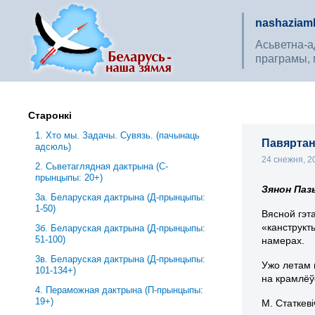
nashaziaml
Асьветна-ад
праграмы, 
Старонкі
1. Хто мы. Задачы. Сувязь. (пачынаць
Павяртан
адсюль)
24 снежня, 
2. Сьветаглядная дактрына (С-
прынцыпы: 20+)
Зянон Паз
3a. Беларуская дактрына (Д-прынцыпы:
1-50)
Вясной гэт
«канструкт
3б. Беларуская дактрына (Д-прынцыпы:
51-100)
намерах.
3в. Беларуская дактрына (Д-прынцыпы:
Ужо летам 
101-134+)
на крамлё
4. Пераможная дактрына (П-прынцыпы:
19+)
М. Статкеві