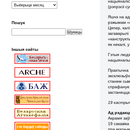
нацыяналіс
(рэпрэсіі 
Яшчэ на ад
рэжымам «пе
Пошук
Цяпер, калі
загаварылі
«канструкты
як некалі, 
Іншыя сайты
Гэтыя людзі
нацыянальн
Практычна 
эксклюзыўн
станем сьве
спрафануе 
застанецца
19 кастрыч
Ад рэдакц
Акрамя заўв
19 сакавіка
пра магчы