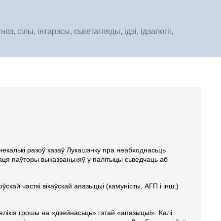
, сілы, інтарэсы, сьветагляды, ідэі, ідэалогіі,
 некалькі разоў казаў Лукашэнку пра неабходнасьць
 хаця паўторы выказваньняў у палітыцы сьведчаць аб
кай часткі вікаўскай апазыцыі (камуністы, АГП і інш.)
вялікія грошы на «дзейнасьць» гэтай «апазыцыі». Калі