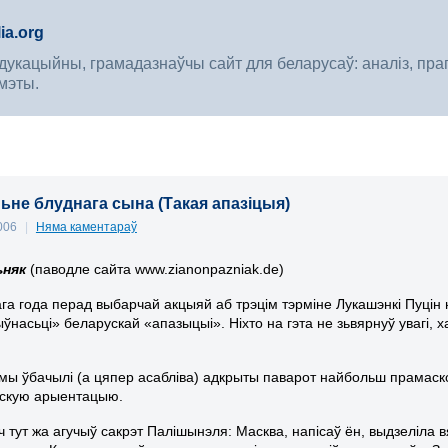
ia.org
укацыйны, грамадазнаўчы сайт для беларусаў: аналіз, прагноз
мэты.
ьне блуднага сына (Такая апазіцыя)
2006
|
Няма каментараў
ьняк
(паводле сайта www.zianonpazniak.de)
ага года перад выбарчай акцыяй аб трэцім тэрміне Лукашэнкі Пуцін
ыўнасьці» беларускай «апазыцыі». Ніхто на гэта не зьвярнуў увагі,
мы ўбачылі (а цяпер асабліва) адкрыты паварот найбольш прамаскоўс
ўскую арыентацыю.
ч тут жа агучыў сакрэт Палішынэля: Масква, напісаў ён, выдзеліла 