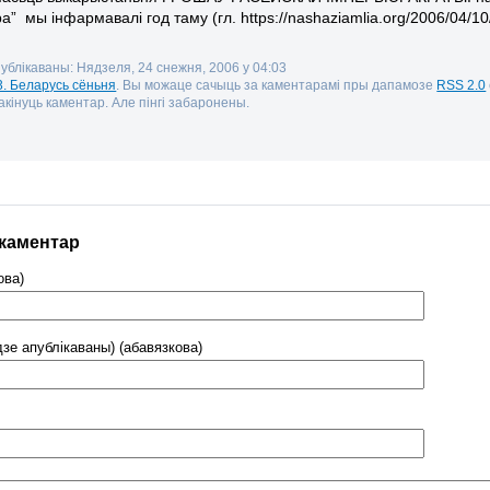
ра” мы інфармавалі год таму (гл. https://nashaziamlia.org/2006/04/10
публікаваны: Нядзеля, 24 снежня, 2006 у 04:03
3. Беларусь сёньня
. Вы можаце сачыць за каментарамі пры дапамозе
RSS 2.0
кінуць каментар. Але пінгі забаронены.
 каментар
ова)
дзе апублікаваны) (абавязкова)