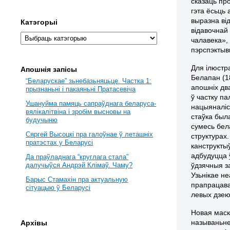
сказаць пр
гэта ёсьць
выразна від
Катэгорыі
відавочнай
чалавека»,
пэрспэктыв
Для ілюстр
Апошнія запісы
Белапан (1
“Беларускае” зьнебазьняцьце. Частка 1:
апошніх дв
прызнаньні і пакаяньні Пратасевіча
ў частку па
Ушануйма памяць сапраўднага беларуса-
нацыяналіс
вялікалітвіна і зробім высновы на
стаўка была
будучыню
сумесь бела
Сяргей Высоцкі пра галоўнае ў леташніх
структурах.
пратэстах у Беларусі
канструкты
адбудуцца 
Да праўладнага “круглага стала”
ўдзячныя з
далучыўся Андрэй Клімаў. Чаму?
Узьнікае н
Барыс Стамахін пра актуальную
прапрацава
сітуацыю ў Беларусі
левых дзею
Новая маск
называньне
Архівы