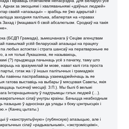
хада і кіраваць спэктаклем непасрэдна. Для Беларусі ўсё
. Аднак за эмоцыямі і хваляваньнямі «дзіўных людзей»
ктар сваёй «апазыцыі» – зрабіць яе ўжо адкрытай і
валіцца заходняя палітыка, абапертая на «правах
а Захад і ўмацавалі б свой абсалютызм. Сродкаў на такія
не».
цюка (БСДП Грамада), зьмешчанага ў Сеціве агенцтвам
ўнай памылкай усёй беларускай апазыцыі на працягу
 па любых аспэктах і страта шансаў на ператварэньне яе
о, а ня толькі Лукашэнка, яе называюць,
амі (?) прыдзецца пачынаць усё з пачатку, таму што
аворыць на зразумелай ім мове, нават калі гэта проста
артыі, гэтак жа і ў іншых палітычных і грамадзкіх
. Мы павінны паспрабаваць узаемадзейнічаць зь яе
ыя гатова выставіць на выбары ў мясцовая Саветы, якія
ваццаць тысячаў месцаў. З.П.). Мы былі б вельмі
нага Інтэрнацыяналу ў падтрымцы гэтых людзей (…).
дэмакратычных сілаў унутры краіны. Бачыцца неабходным
ь пазыцыю ў адносінах да улады з боку цэнтрысцкіх і
ю.» (Канец цытаты.)
цыі ў «канструктыўную» (лубянскую) апазыцыю, але і
ратычных сілаў «радыкальнымі», «экстрэмісцкімі»,