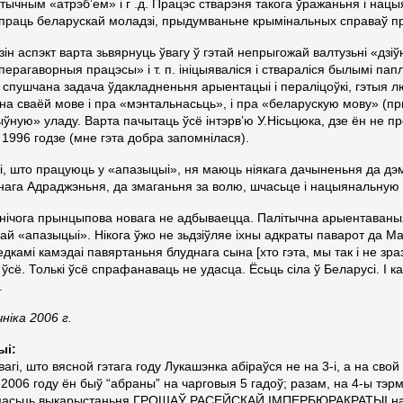
тычным «атрэб’ем» і г .д. Працэс стварэня такога ўражаньня і нацы
супраць беларускай моладзі, прыдумваньне крымінальных справаў пра 
зін аспэкт варта зьвярнуць ўвагу ў гэтай непрыгожай валтузьні «дз
рагаворныя працэсы» і т. п. ініцыяваліся і ствараліся былымі папле
 спушчана задача ўдакладненьня арыентацыі і пераліцоўкі, гэтыя люд
 на сваёй мове і пра «мэнтальнасьць», і пра «беларускую мову» (пр
ўную» уладу. Варта пачытаць ўсё інтэрв’ю У.Нісьцюка, дзе ён не пр
у 1996 годзе (мне гэта добра запомнілася).
, што працуюць у «апазыцыі», ня маюць ніякага дачыненьня да дэмак
ага Адраджэньня, да змаганьня за волю, шчасьце і нацыянальную бу
нічога прынцыпова новага не адбываецца. Палітычна арыентаваныя
ай «апазыцыі». Нікога ўжо не зьдзіўляе іхны адкраты паварот да М
дкамі камэдаі павяртаньня блуднага сына [хто гэта, мы так і не зра
ўсё. Толькі ўсё спрафанаваць не удасца. Ёсьць сіла ў Беларусі. І 
.
ніка 2006 г.
ыі:
агі, што вясной гэтага году Лукашэнка абіраўся не на 3-і, а на свой 
 2006 году ён быў “абраны” на чарговыя 5 гадоў; разам, на 4-ы тэрм
масьць выкарыстаньня ГРОШАЎ РАСЕЙСКАЙ ІМПЕРБЮРАКРАТЫІ на фа