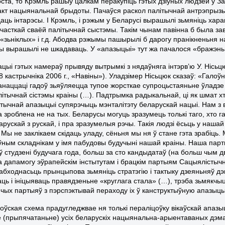
оста, то Крэмль рашыў цалкам перакупіць гэтых дзіўных людзей у За
 акт нацыянальнай брыдоты. Пачаўся раскол палітычнай антрэпрызы
аць інтарэсы. І Крэмль, і рэжым у Беларусі вырашылі зьмяніць хара
 часткай сваёй палітычнай сыстэмы. Такім чынам павінна б была за
 «зьніклых» і г.д. Абодва рэжымы пашырылі б дарогу пранікненьня н
ы вырашылі не шкадаваць. У «апазыцыі» тут жа пачалося «бражэнь
ацыі гэтых намераў прывяду вытрымкі з нядаўняга інтэрв’ю У. Нісь
8 кастрычніка 2006 г., «Навіны»). Уладзімер Нісьцюк сказаў: «Гало
анаццаці гадоў зьяўляецца тупое жорсткае супроцьстаяньне ўладзе
літычнай сістэмы краіны (…). Падтрымка радыкальнай, ці як шмат хт
тычнай апазыцыі супярэчыць мэнталітэту беларускай нацыі. Нам з в
 зроблена не на тых. Беларусы могуць зразумець толькі таго, хто г
рускай з рускай, і пра зразумелыя рэчы. Такія людзі ёсьць у нашай п
 Мы не заклікаем скідаць уладу, сёньня мы ня ў стане гэта зрабіць
ўным складнікам у імя пабудовы будучыні нашай краіны. Наша парт
ў студзені будучага года, больш за сто кандыдатаў (на больш чым д
а дапамогу эўрапейскім інстытутам і брацкім партыям Сацыялістыч
еабходнасьць прынцыпова зьмяніць стратэгію і тактыку дзеяньняў 
ць і ініцыяваць правядзеньне «круглага стала» (…), трэба зьмякчыц
чых партыяў з пэрспэктывай пераходу іх ў канструктыўную апазыцы
оўская схема прадугледжвае ня толькі пераліцоўку вікаўскай апазы
 (прыпячатаньне) усіх беларускіх нацыянальна-арыентаваных дэмак