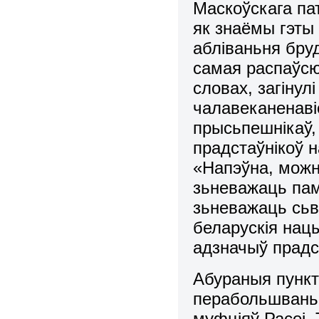
Маскоўскага па
як знаёмы гэты 
абліваньня бру
самая распаўсюд
словах, загінул
чалавеканенавіс
прысьпешнікаў, 
прадстаўнікоў н
«Напэўна, можн
зьневажаць пам
зьневажаць сьв
беларускія нацы
адзначыў прадс
Абураныя пункт
перабольшваньн
муфціяў Расеі. 