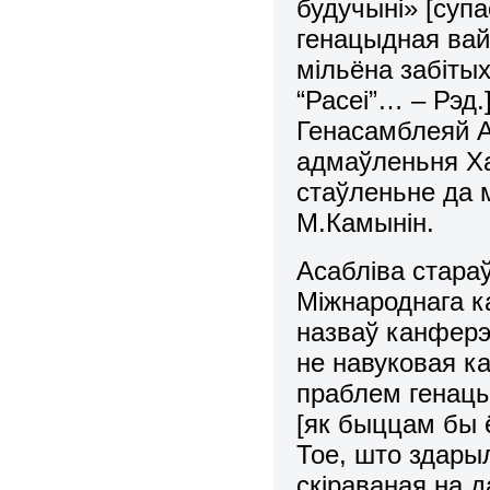
будучыні» [суп
генацыдная вай
мільёна забітых
“Расеі”… – Рэд
Генасамблеяй 
адмаўленьня Ха
стаўленьне да 
М.Камынін.
Асабліва стара
Міжнароднага к
назваў канферэ
не навуковая 
праблем генацы
[як быццам бы ё
Тое, што здары
скіраваная на 