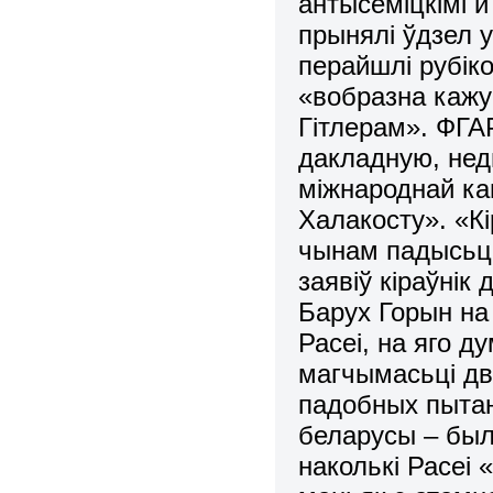
антысеміцкімі й
прынялі ўдзел 
перайшлі рубік
«вобразна кажуч
Гітлерам». ФГАР
дакладную, нед
міжнароднай ка
Халакосту». «К
чынам падысьці
заявіў кіраўнік
Барух Горын на
Расеі, на яго д
магчымасьці дв
падобных пытан
беларусы – былі
наколькі Расеі 