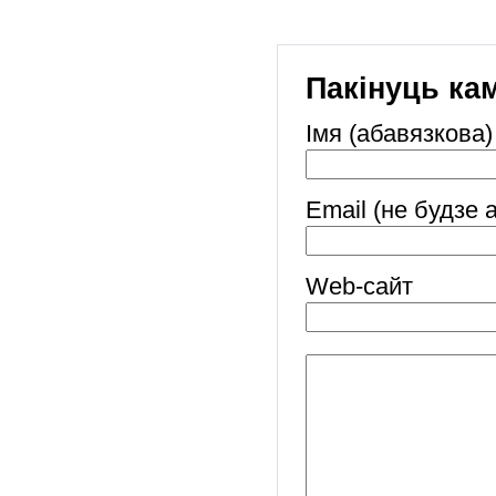
Пакінуць ка
Імя (абавязкова)
Email (не будзе 
Web-cайт