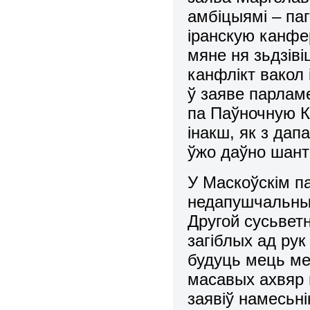
амбіцыямі – па
іранскую канфе
мяне ня зьдзіві
канфлікт вакол
ў заяве парлам
па Паўночную К
інакш, як з дап
ўжо даўно шант
У Маскоўскім п
недапушчальным
Другой сусьвет
загіблых ад рук
будуць мець ме
масавых ахвяр 
заявіў намесьн