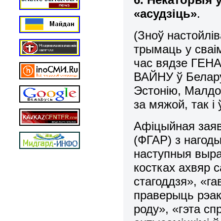
«асудзіць»
.
(Зноў настойлів
трымаць у сваі
час вядзе ГЕ
ВАЙНУ ў Беларус
Эстонію, Малдо
за мяжой, так і
Афіцыйная заяв
(ФГАР) з нагод
наступныя выра
костках ахвяр 
стагоддзя», «га
праверыць рэак
роду», «гэта сп