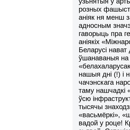
узьнятыя ў арт
розных фашыста
аніяк ня менш з
адносным значэн
гаворыць пра г
аніякіх «Міжнар
Беларусі нават 
ўшанаваныя на 
«белахаларусак
нашыя дні (!) 
чачэнскага нар
таму нашчадкі 
ўсю інфраструкт
тысячы знаходзя
«васьмёркі», «
вадой у роце! 