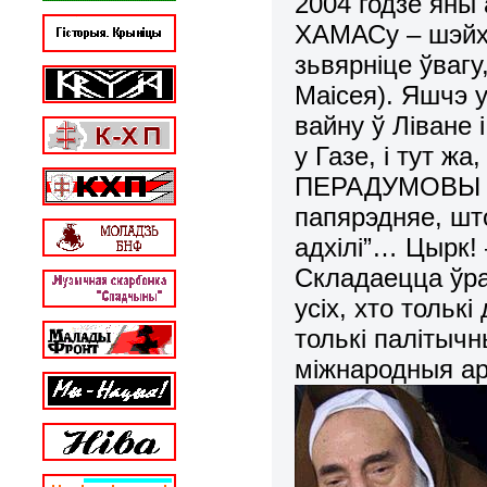
2004 годзе яны 
ХАМАСу – шэйха 
зьвярніце ўвагу
Маісея). Яшчэ у
вайну ў Ліване 
у Газе, і тут ж
ПЕРАДУМОВЫ [с
папярэдняе, што
адхілі”… Цырк! 
Складаецца ўра
усіх, хто тольк
толькі палітыч
міжнародныя ар