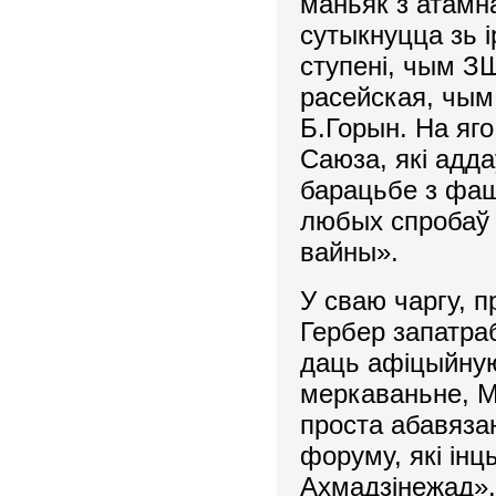
маньяк з атамн
сутыкнуцца зь 
ступені, чым З
расейская, чым
Б.Горын. На яго
Саюза, які адда
барацьбе з фаш
любых спробаў 
вайны».
У сваю чаргу, 
Гербер запатра
даць афіцыйную
меркаваньне, М
проста абавяза
форуму, які інц
Ахмадзінежад»