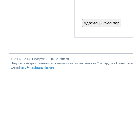
© 2006 - 2026 Беларусь - Наша Зямля.
Пад час выкарыстаньня матэрыялаў сайта спасылка на "Беларусь - Наша Зямл
E-mail:
info@nashaziamlia.org