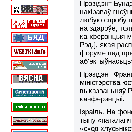
Прэзідэнт Бунд
накіраваў гнеўн
любую спробу п
на здароўе, тол
канферэнцыя ме
Рэд.], якая ра
форуме пад пры
аб’ектыўнасьць»
Прэзідэнт Фран
міністэрства ю
выказваньняў Р
канферэнцыі.
Ізраіль. На фо
тыпу «паталагі
«сход хлусьніко