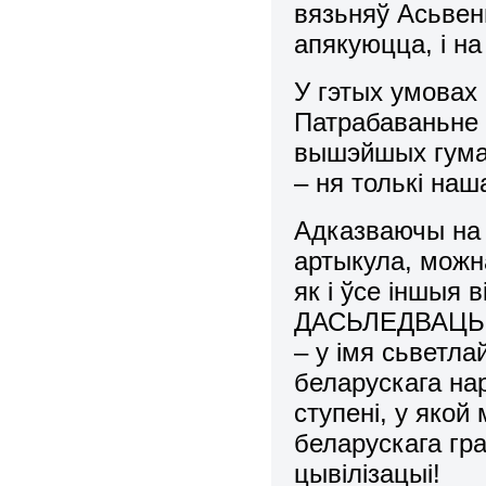
вязьняў Асьвенц
апякуюцца, і н
У гэтых умовах 
Патрабаваньне 
вышэйшых гуман
– ня толькі наш
Адказваючы на 
артыкула, можна
як і ўсе іншыя 
ДАСЬЛЕДВАЦЬ ня
– у імя сьветла
беларускага нар
ступені, у яко
беларускага гр
цывілізацыі!