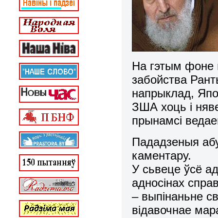
На гэтым фоне 
забойства Ранты
напрыклад, Япон
ЗША хоць і няв
прынамсі ведае
Пададзеныя аб
каментару.
У сьвеце ўсё а
адносінах спра
– выпінаньне с
відавочнае мар