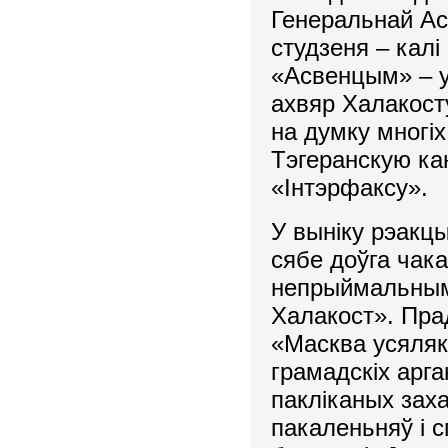
Генеральнай Ас
студзеня – калі
«Асвенцым» – у
ахвяр Халакосту
на думку многіх
Тэгеранскую ка
«Інтэрфаксу».
У выніку рэакц
сябе доўга чак
непрыймальнымі
Халакост». Пра
«Масква усяляк
грамадскіх арг
пакліканых зах
пакаленьняў і 