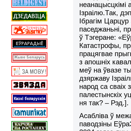
неанацысцкімі 
Ізраілю.Так, д
Ібрагім Царцур
паседжаньні, 
ў Тэгеране: «Е
Катастрофы, пр
працягвае прыг
з апошніх кава
меў на ўвазе т
дзяржаву Ізраіл
народ са сваіх 
палестынскіх уц
ня так? – Рэд.].
Асабліва ў меж
паводзіны Еўра