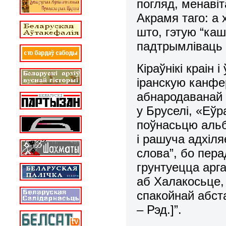
погляд, менавіт
Акрамя таго: а
што, гэтую “каш
падтрымліваць н
Кіраўнікі краін
іранскую канфе
абнародаванай 
у Бруселі, «Еў
поўнасьцю аль
і рашуча адхіля
слова”, бо пера
грунтуецца арг
аб Халакосьце, 
спакойнай абс
– Рэд.]”.