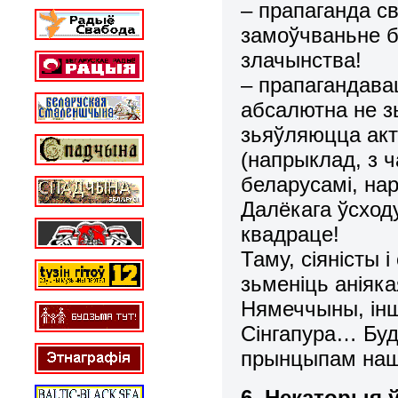
– прапаганда св
замоўчваньне б
злачынства!
– прапагандавац
абсалютна не з
зьяўляюцца акт
(напрыклад, з ч
беларусамі, нар
Далёкага ўсходу,
квадраце!
Таму, сіяністы 
зьменіць аніяк
Нямеччыны, іншы
Сінгапура… Бу
прынцыпам наш
6. Некаторыя ў