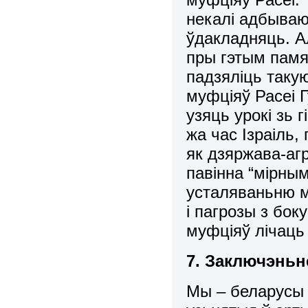
некалі адбываю
ўдакладняць. А
пры гэтым памя
падзяліць такую
муфціяў Расеі Г
узяць урокі зь 
жа час Ізраіль,
як дзяржава-аг
павінна “мірны
усталяваньню мі
і пагрозы з бо
муфціяў лічаць 
7. Заключэньн
Мы – беларусы 