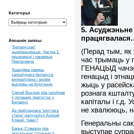
Катэгорыі
5. Асуджэньне
працягвалася
Апошнія запісы
“Беларускае”
(Перад тым, як 
зьнебазьняцьце. Частка 1:
прызнаньні і пакаяньні
час трымаць у 
Пратасевіча
ГЕНАЦЫД чачэн
Ушануйма памяць
генацыд і этна
сапраўднага беларуса-
вялікалітвіна і зробім
жыць у расейска
высновы на будучыню
рознага кшталту
Сяргей Высоцкі пра галоўнае
ў леташніх пратэстах у
капіталы і г.д.
Беларусі
не хвалююць, н
Да праўладнага “круглага
стала” далучыўся Андрэй
Клімаў. Чаму?
Генеральны сак
Барыс Стамахін пра
выступае супра
актуальную сітуацыю ў