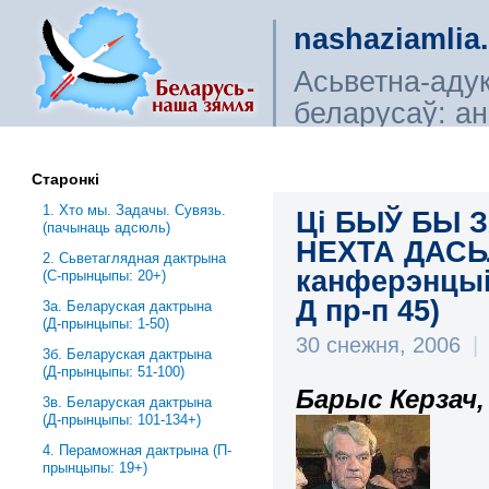
nashaziamlia
Асьветна-аду
беларусаў: ана
сьветагляды, і
Старонкі
1. Хто мы. Задачы. Сувязь.
Ці БЫЎ БЫ 
(пачынаць адсюль)
НЕХТА ДАСЬ
2. Сьветаглядная дактрына
канферэнцыі п
(С-прынцыпы: 20+)
Д пр-п 45)
3a. Беларуская дактрына
(Д-прынцыпы: 1-50)
30 снежня, 2006
|
3б. Беларуская дактрына
(Д-прынцыпы: 51-100)
Барыс Керзач,
3в. Беларуская дактрына
(Д-прынцыпы: 101-134+)
4. Пераможная дактрына (П-
прынцыпы: 19+)