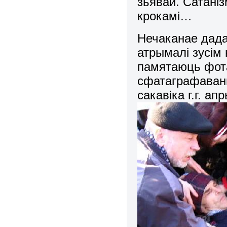
зьявай. Сатані
крокамі…
Нечаканае дад
атрымалі зусім 
памятаюць фота
сфатаграфаваны
сакавіка г.г. ап