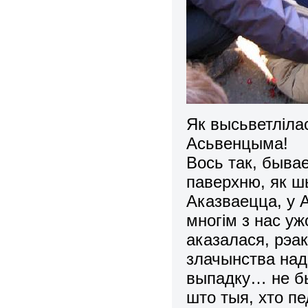
Як высьветліла
Асьвенцыма!
Вось так, быва
паверхню, як ш
Аказваецца, у А
многім з нас ужо
аказалася, рэа
злачынства на
выпадку… не бы
што тыя, хто пе