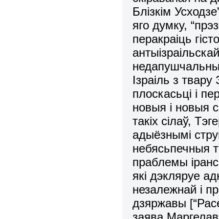
Блізкім Усходзе
яго думку, “прэ
перакраіць гіст
антыізраільскай
недапушчальныя
Ізраіль з твар
плоскасьці і пе
новыя і новыя 
такіх сілаў, Тэ
адыёзнымі стру
небясьпечныя т
праблемы іранск
які дэкляруе а
незалежнай і п
дзяржавы [“Расе
заява Маргелава