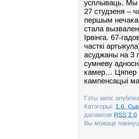
усплываць. Мы 
27 студзеня – 
першым нечака
стала вызвален
Ірвінга. 67-гад
часткі артыкула
асуджаны на 3 
сумневу адносн
камер… Цяпер ё
кампенсацыі ма
Гэты запіс апублік
Катэгорыі:
1.6. Сь
дапамозе
RSS 2.0
Вы можаце пакінуц