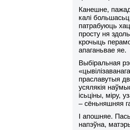
Канешне, пажада
калі большасьц
патрабуюць хац
просту ня здоль
крочыць перам
апаганьвае яе.
Выбіральная рэ
«цывілізаванага
праславутыя дв
усялякія наўмыс
ісьціны, міру, 
– сёньняшняя г
І апошняе. Пась
напэўна, матэр