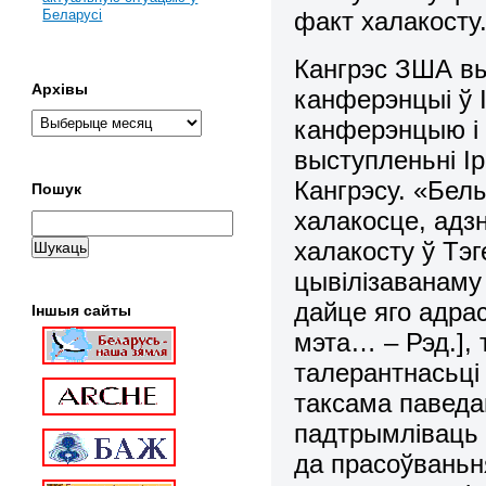
факт халакосту
Беларусі
Кангрэс ЗША вы
Архівы
канферэнцыі ў 
канферэнцыю і 
выступленьні І
Кангрэсу. «Бел
Пошук
халакосце, адз
халакосту ў Тэ
цывілізаванаму 
дайце яго адрас
Іншыя сайты
мэта… – Рэд.],
талерантнасьці
таксама паведа
падтрымліваць т
да прасоўваньня