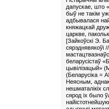
дапускае, што 
быў не такім уж
адбывалася най
княжацкай дружы
царкве, пакольк
[Зайкоўскі Э. Б
сярэднявякоўі //
мастацтвазнаўс
беларусістаў «
цывілізацый» (М
(Беларусіка = Al
Неясным, аднак
нешматалікіх с
сярод іх было ў
найістотнейшую
адыгралі метаэ