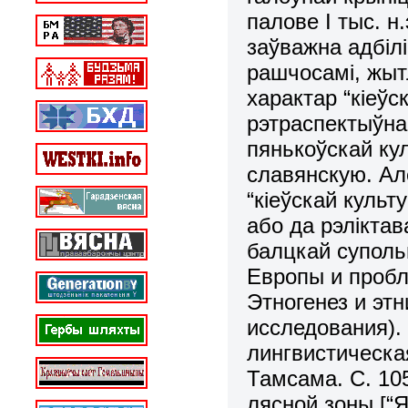
палове І тыс. н
заўважна адбілі
рашчосамі, жытл
характар “кіеў
рэтраспектыўна
пянькоўскай ку
славянскую. Ал
“кіеўскай культ
або да рэліктав
балцкай суполь
Европы и пробл
Этногенез и эт
исследования). 
лингвистическая
Тамсама. С. 105
лясной зоны [“