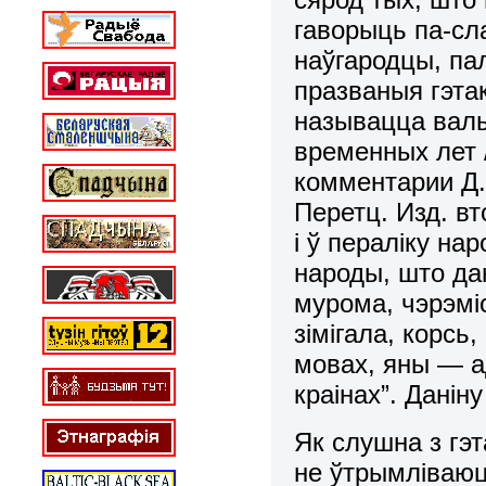
гаворыць па-сла
наўгародцы, па
празваныя гэтак
называцца валы
временных лет /
комментарии Д.
Перетц. Изд. вт
і ў пераліку на
народы, што даю
мурома, чэрэміс
зімігала, корсь
мовах, яны — а
краінах”. Данін
Як слушна з гэ
не ўтрымліваюц