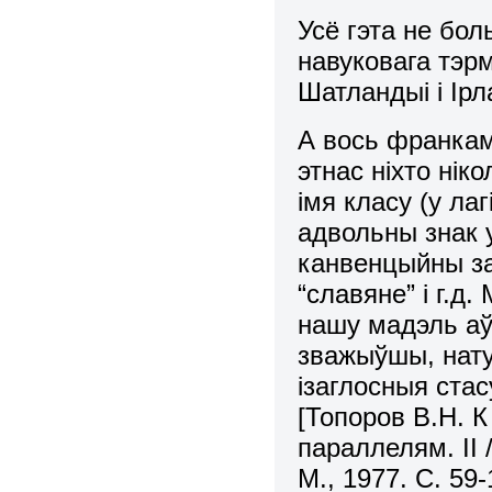
Усё гэта не бо
навуковага тэрм
Шатландыі і Ірл
А вось франкам
этнас ніхто нік
імя класу (у ла
адвольны знак 
канвенцыйны за 
“славяне” і г.д
нашу мадэль аў
зважыўшы, нату
ізаглосныя стас
[Топоров В.Н. 
параллелям. II 
М., 1977. С. 59-