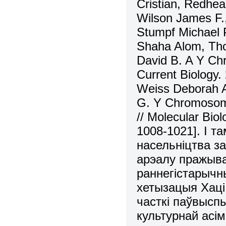
Cristian, Redhea
Wilson James F.,
Stumpf Michael P
Shaha Alom, Tho
David B. A Y Chr
Current Biology.
Weiss Deborah A
G. Y Chromosome
// Molecular Biol
1008-1021]. І та
насельніцтва з
арэалу пражыв
раннегістарычн
хетызацыя Хаці
часткі паўвыспы
культурнай асім