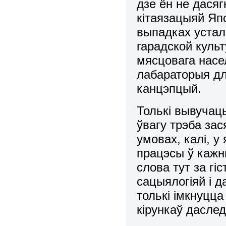
дзе ён не дася
кітаязацыяй Япо
выпадках устал
гарадской культ
мясцовага насе
лабараторыя дл
канцэпцый.
Толькі вывучац
ўвагу трэба зас
умовах, калі, у
працэсы ў каж
слова тут за гі
сацыялогіяй і д
толькі імкнуцц
кірункаў дасле