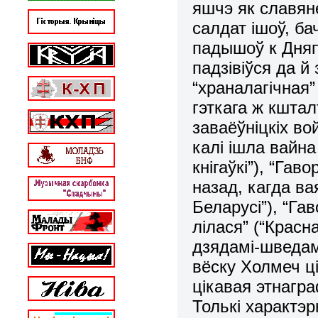
яшчэ як славяне
салдат ішоў, б
падышоў к Дняп
падзівіўся да й
“храналагічная”
гэткага ж кштал
заваёўніцкіх во
калі ішла вайна
кнігаўкі”), “Га
назад, кагда в
Беларусі”), “Га
лілася” (“Красн
дзядамі-шведам
вёску Холмеч ц
цікавая этнагра
Толькі характэ