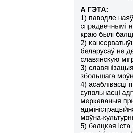
А ГЭТА:
1) паводле ная
спрадвечнымі н
краю былі бал
2) кансерватыў
беларусаў не д
славянскую міг
3) славянізацы
збольшага моўн
4) асаблівасці
супольнасці ад
меркаваныя пры
адміністрацыйн
моўна-культурн
5) балцкая іст