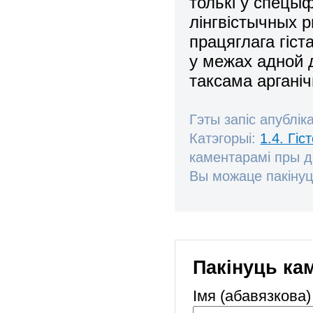
толькі ў спецы
лінгвістычных 
працяглага гіст
у межах адной д
таксама аргані
Гэты запіс апублік
Катэгорыі:
1.4. Гі
каментарамі пры 
Вы можаце пакінуц
Пакінуць ка
Імя (абавязкова)