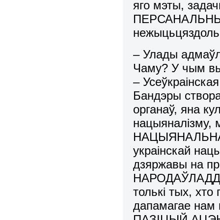
яго мэты, зада
ПЕРСАНАЛЬНЫ С
нежыцьцяздольн
– Улады адмаўл
Чаму? У чым вы
– Усеўкраінска
Бандэры створа
органаў, яна ку
нацыяналізму,
НАЦЫЯНАЛЬНАЙ 
украінскай нац
дзяржавы на 
НАРОДАЎЛАДДЗЯ
толькі тых, хто
дапамагае нам 
ПАЗІЦЫЙ АЦЭН