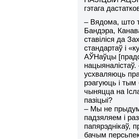
гэтага дастатко
– Вядома, што 
Бандэра, Канав
ставіліся да З
стандартаў і «к
АЎНаўцы [прадст
нацыяналістаў.
усхваляюць пра
рэагуюць і тым
чыняцца на Ісл
пазіцыі?
– Мы не прыдум
падзяляем і ра
папярэднікаў, п
бачым персьпект