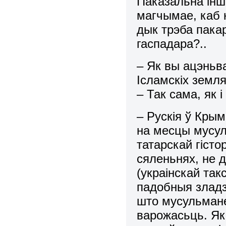
Паказальна інша
магчымае, каб н
дык трэба пака
гаспадара?..
– Як вы ацэньва
Ісламскіх земл
– Так сама, як 
– Рускія ў Кры
на месцы мусуль
татарскай гісто
сяленьнях, не 
(украінскай так
падобныя зладз
што мусульмане
варожасьць. Як