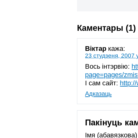
Каментары (1)
Віктар
кажа:
23 студзеня, 2007 
Вось інтэрвію:
ht
page=pages/zmist
І сам сайт:
http:/
Адказаць
Пакінуць ка
Імя (абавязкова)