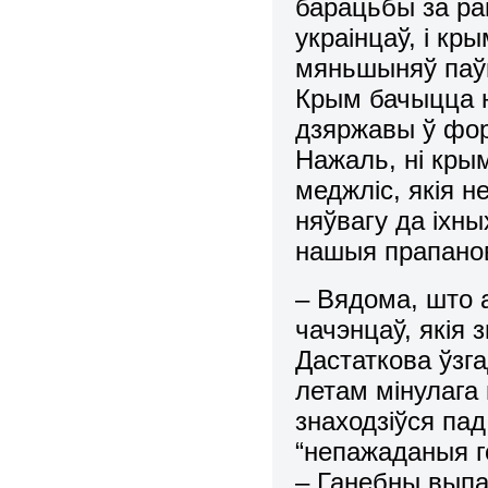
барацьбы за ра
украінцаў, і кр
мяньшыняў паў
Крым бачыцца н
дзяржавы ў фор
Нажаль, ні крым
меджліс, якія н
няўвагу да іхны
нашыя прапановы
– Вядома, што
чачэнцаў, якія 
Дастаткова ўзг
летам мінулага 
знаходзіўся па
“непажаданыя го
– Ганебны выпа