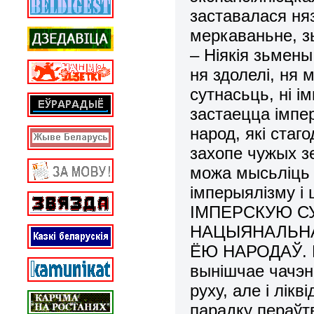
заставалася ня
меркаваньне, з
– Ніякія зьмены
ня здолелі, ня 
сутнасьць, ні і
застаецца імпер
народ, які ста
захопе чужых зе
можа мысьліць 
імперыялізму і 
ІМПЕРСКУЮ С
НАЦЫЯНАЛЬНА
ЁЮ НАРОДАЎ. Ма
вынішчае чачэн
руху, але і лік
парадку пераўт