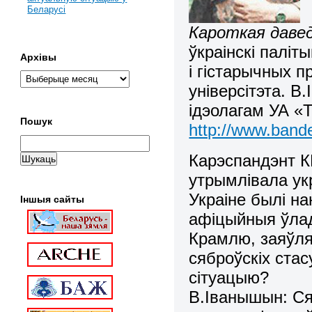
Беларусі
Кароткая даве
ўкраінскі паліт
Архівы
і гістарычных п
універсітэта. В
ідэолагам УА «Т
Пошук
http://www.bande
Карэспандэнт К
утрымлівала укр
Украіне былі н
Іншыя сайты
афіцыйныя ўлад
Крамлю, заяўл
сяброўскіх ста
сітуацыю?
В.Іванышын: Сяб