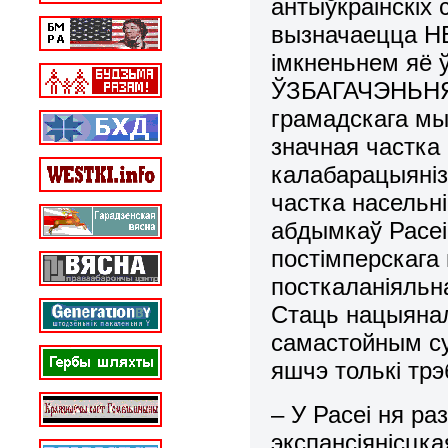
антыўкраінскіх 
вызначаецца Н
імкненьнем яё
ЎЗБАГАЧЭНЬНЯ.
грамадскага мыс
значная частка
калабарацыяніз
частка насельні
абдымкаў Расеі
постімперскага 
посткаланіяльн
Стаць нацыянал
самастойным су
яшчэ толькі трэ
– У Расеі ня р
экспансіянісцк