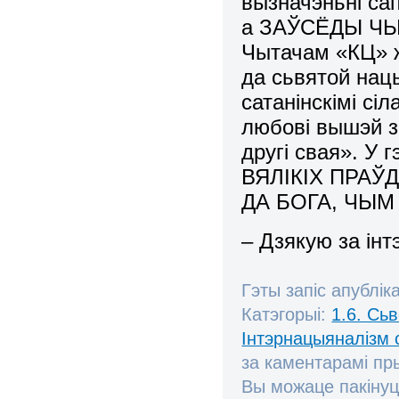
вызначэньні сап
а ЗАЎСЁДЫ ЧЫ
Чытачам «КЦ» 
да сьвятой нац
сатанінскімі сі
любові вышэй з
другі свая». У
ВЯЛІКІХ ПРА
ДА БОГА, ЧЫМ 
– Дзякую за інт
Гэты запіс апублік
Катэгорыі:
1.6. Сь
Інтэрнацыяналізм 
за каментарамі п
Вы можаце пакінуц