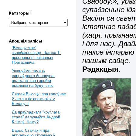
Свабоду!», ура
супадзеньне ід
Катэгорыі
Васіля са сьве
істотнае падаб
(хаця, прызнае
Апошнія запісы
і для нас). Дв
“Беларускае”
такое інтэрвю 
зьнебазьняцьце. Частка 1:
прызнаньні і пакаяньні
нашым сайце.
Пратасевіча
Рэдакцыя
.
Ушануйма памяць
сапраўднага беларуса-
вялікалітвіна і зробім
высновы на будучыню
Сяргей Высоцкі пра галоўнае
ў леташніх пратэстах у
Беларусі
Да праўладнага “круглага
стала” далучыўся Андрэй
Клімаў. Чаму?
Барыс Стамахін пра
актуальную сітуацыю ў