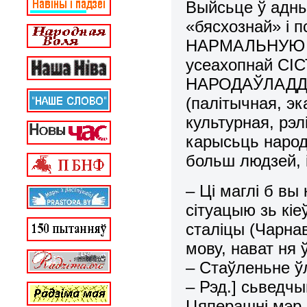
Выйсьце ў адны
«бясхознай» і 
НАРМАЛЬНУЮ
усеахопнай С
НАРОДАЎЛАДДЗЯ
(палітычная, э
культурная, рэл
карысьць народ
больш людзей, і
– Ці маглі б в
сітуацыю зь кі
сталіцы (Чарна
мову, нават ня
– Стаўленьне ўл
– Рэд.] сьведчы
Цяперашні мэр 