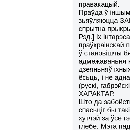
правакацый.
Праўда ў іншым:
зьяўляюцца ЗА
спрытна прыкрыв
Рэд.] іх інтарэс
праўкраінскай п
ў становішчы бя
адмежаваньня н
дзеяньняў іхных
ёсьць, і не адн
(рускі, габрэйск
ХАРАКТАР.
Што да забойств
спасьціг бы такі
хутчэй за ўсё г
глебе. Мэта пад