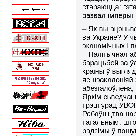
стараюцца: гэт
развал імперыі.
– Як вы ацэньв
ва Украіне? У 
эканамічных і 
– Палітычная а
барацьбой за ў
краіны ў выгляд
яе нэакалоніяй 
абезгалоўлена,
Яркім сьведчан
трэці урад УВ
Рабаўніцтва на
татальным, што 
радзімы ў пошук