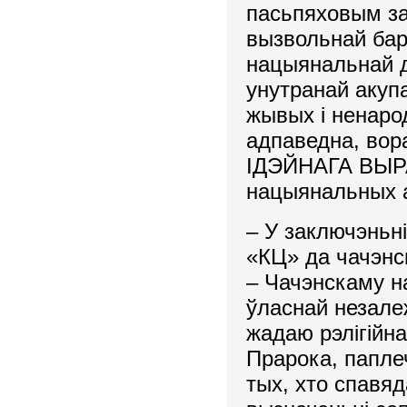
пасьпяховым за
вызвольнай бар
нацыянальнай 
унутранай акуп
жывых і ненарод
адпаведна, вораг
ІДЭЙНАГА ВЫ
нацыянальных а
– У заключэньн
«КЦ» да чачэнс
– Чачэнскаму на
ўласнай незале
жадаю рэлігійна
Прарока, паплеч
тых, хто спавяд