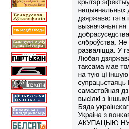
крытэр эфектыў
нацыянальных д
дзяржава: гэта 
вызначэньні ня
добрасуседства 
сяброўства. Яе
разваліцца. У г
Любая дзяржава
таксама мае то
на тую ці іншу
супрацьстаяць 
самастойная дз
высілкі з іншым
Бяда украінска
Украіна з вонк
АКУПАЦЫЮ НУТР