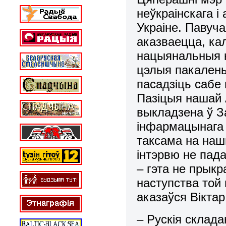
неўкраінскага і
Украіне. Павуча
аказваецца, ка
нацыянальныя к
цэлыя пакаленьн
пасадзіць сабе
Пазіцыя нашай 
выкладзена ў З
інфармацынага 
таксама на наш
інтэрвю не пада
– гэта не прык
наступства той 
аказаўся Вікта
– Рускія склад