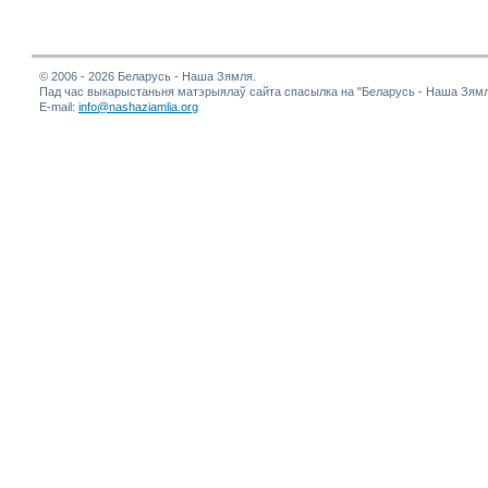
© 2006 - 2026 Беларусь - Наша Зямля.
Пад час выкарыстаньня матэрыялаў сайта спасылка на "Беларусь - Наша Зямл
E-mail:
info@nashaziamlia.org