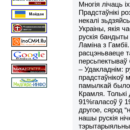
Многія лічаць і
Прадстаўнікі ро
некалі зьдзяйс
Украіны, якія 
рускія бандыты
Ламіна з Гамбі
расцэньваеце та
персьпектываў 
– Удакладнім: р
прадстаўнікоў 
памылкай было б
Крамля. Толькі
91%галасоў ў 1
другое, сярод “
нашы рускія ні
тэрытарыяльных