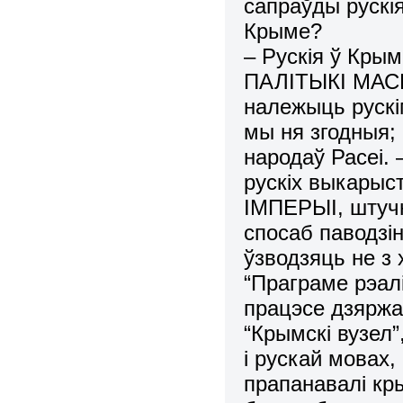
сапраўды рускі
Крыме?
– Рускія ў Кр
ПАЛІТЫКІ МАСКВ
належыць рускім
мы ня згодныя; 
народаў Расеі. 
рускіх выкар
ІМПЕРЫІ, штучн
спосаб паводзін
ўзводзяць не з
“Праграме рэалі
працэсе дзяржа
“Крымскі вузел”
і рускай мовах,
прапанавалі кр