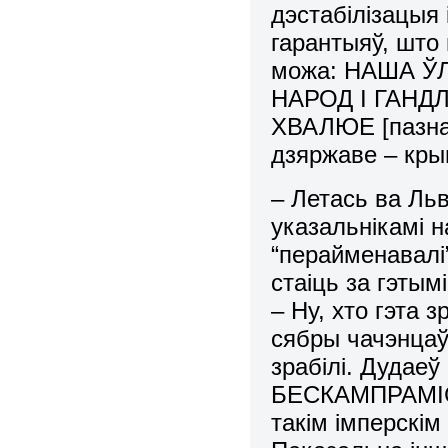
дэстабілізацыя 
гарантыяў, што
можа: НАША Ў
НАРОД І ГАНД
ХВАЛЮЕ [пазнае
дзяржаве – кр
– Летась ва Ль
указальнікамі 
“перайменавалі”
стаіць за гэтым
– Ну, хто гэта 
сябры чачэнцаў 
зрабілі. Дудае
БЕСКАМПРАМІС
такім імперскім