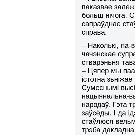
паказвае залеж
больш нічога. 
сапраўднае ста
справа.
– Наколькі, па-
чачэнскае супра
стварэньня тав
– Цяпер мы паа
істотна зьніжа
Сумеснымі высі
нацыянальна-в
народаў. Гэта 
заўсёды. І да і
стаўлюся вельмі
трэба дакладна