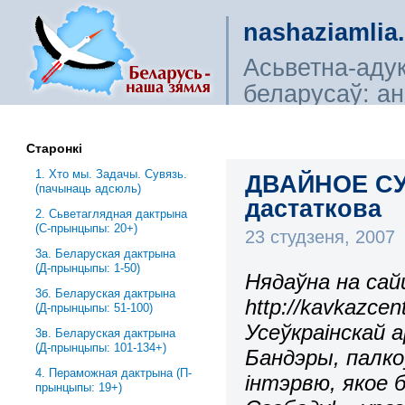
nashaziamlia
Асьветна-аду
беларусаў: ана
сьветагляды, і
Старонкі
1. Хто мы. Задачы. Сувязь.
ДВАЙНОЕ СУ
(пачынаць адсюль)
дастаткова
2. Сьветаглядная дактрына
(С-прынцыпы: 20+)
23 студзеня, 2007
3a. Беларуская дактрына
(Д-прынцыпы: 1-50)
Нядаўна на сай
3б. Беларуская дактрына
http://kavkazce
(Д-прынцыпы: 51-100)
Усеўкраінскай 
3в. Беларуская дактрына
(Д-прынцыпы: 101-134+)
Бандэры, палко
4. Пераможная дактрына (П-
інтэрвю, якое 
прынцыпы: 19+)