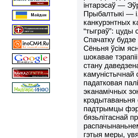
інтарэсаў — Эў
Прыбалтыкі — і
канкурэнтных ка
“тыграў”: цуды 
Спачатку будзе
Сёньня ўсім яс
шокавае тэрапіі
стану даведзен
камуністычнай 
падатковая палі
эканамічных зо
крэдытаваньня 
падтрымцы фэрм
бязьлітаснай п
распачынаньне
гэтыя меры, ув