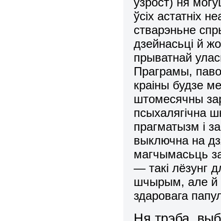
узрост) ня мог
ўсіх астатніх н
стварэньне спр
дзейнасьці й жо
прыватнай улас
Праграмы, паво
краіны будзе м
штомесячны зар
псыхалягічна ш
прагматызм і з
выключна на д
магчымасьць за
— такі лёзунг д
шчырым, але й
здаровага папул
Ня трэба, выб