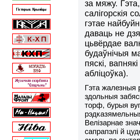
за мяжу. Гэта
салігорскія с
гэтае найбуй
даваць не дзя
цьвёрдае вал
будаўнічыя ма
пяскі, вапнякі
абліцоўка).
Гэта жалезныя 
здольныя забяс
торф, бурыя ву
рэдказямельныя
Велізарнае зна
сапрапэлі й цуд