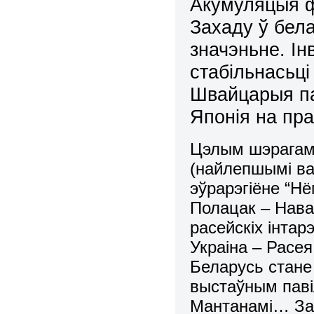
Акумуляцыя ф
Захаду ў бел
значэньне. Ін
стабільнасьці
Швайцарыя па
Японія на пра
Цэлым шэрагам
(найлепшымі ва
эўрарэгіёне “Нё
Полацак – Нава
расейскіх інтар
Украіна – Расея
Беларусь стане
выстаўным паві
Мантанамі… Засл