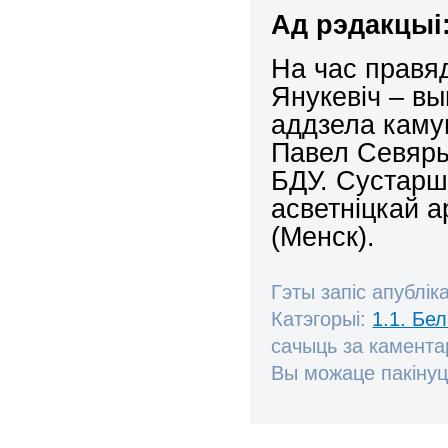
Ад рэдакцыі
На час правя
Янукевіч – вы
аддзела каму
Павел Севяры
БДУ. Сустарш
асветніцкай 
(Менск).
Гэты запіс апублік
Катэгорыі:
1.1. Бе
сачыць за камент
Вы можаце пакінуц