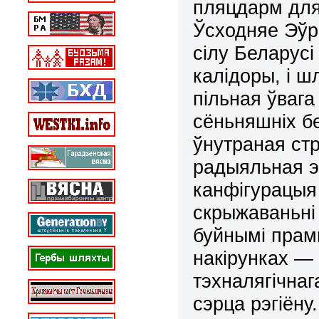
пляцдарм для 
Ўсходняе Эўр
сілу Беларусі
калідоры, і шл
пільная ўвага
сёньняшніх бе
ўнутраная ст
радыяльная э
канфігурацыя
скрыжаваньні
буйнымі прам
накірунках —
тэхналягічнаг
сэрца рэгіёну.