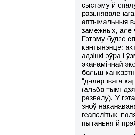
сыстэму й спал
разьняволенага
аптымальныя в
замежных, але 
Гэтаму будзе с
кантынэнце: ак
адзінкі эўра і
эканамічнай эк
больш канкрэтн
“даляровага ка
(альбо тымі дз
развалу). У гэ
зноў наканаван
геапалітыкі па
пытаньня й пра