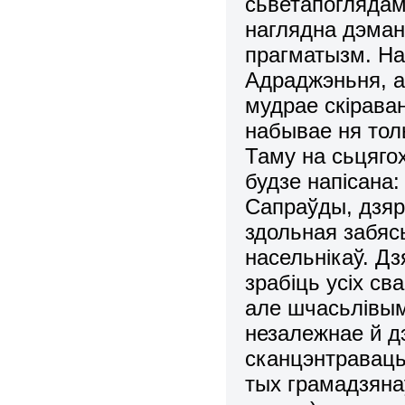
сьветапоглядам.
наглядна дэма
прагматызм. На
Адраджэньня, а
мудрае скірава
набывае ня тол
Таму на сьцягох
будзе напісана:
Сапраўды, дзяр
здольная забяс
насельнікаў. Д
зрабіць усіх с
але шчасьлівым
незалежнае й д
сканцэнтраваць
тых грамадзяна