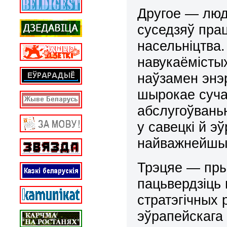
Другое — люд
суседзяў прац
насельніцтва.
навукаёмістых
наўзамен энэр
шырокае суча
абслугоўвань
у савецкі й э
найважнейшы 
Трэцяе — пры
пацьвердзіць
стратэгічных 
эўрапейскага 