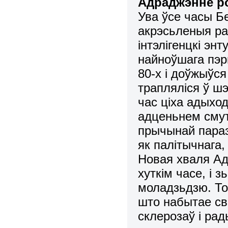
Адраджэнне р
Ува ўсе часы Б
акрэсьленыя р
інтэлігенцкі энт
найноўшага пэры
80-х і доўжыўся
трапляліся ў ш
час ціха адыход
адценьнем смут
прычынай параз
як палітычнага, 
Новая хваля Ад
хуткім часе, і 
моладзьдзю. То
што набытае св
склерозаў і рад