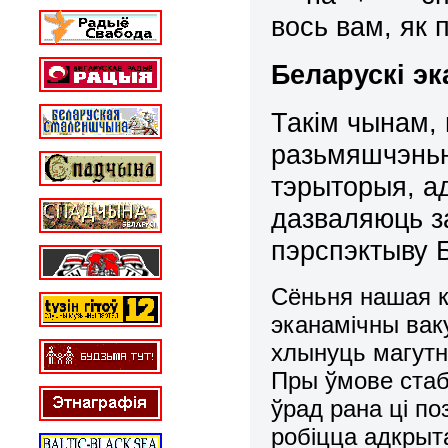
вось вам, як 
Беларускі эк
Такім чынам,
разьмяшчэньн
тэрыторыя, а
дазваляюць з
пэрспэктыву Б
Сёньня нашая к
эканамічны вак
хлынуць магутн
Пры ўмове стаб
ўрад рана ці п
робіцца адкрыт