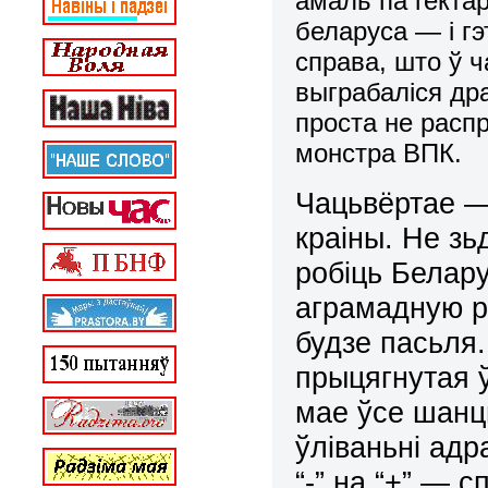
амаль па гекта
беларуса — і г
справа, што ў 
выграбаліся дра
проста не распр
монстра ВПК.
Чацьвёртае —
краіны. Не зь
робіць Белар
аграмадную р
будзе пасьля.
прыцягнутая ў
мае ўсе шан
ўліваньні ад
“-” на “+” — с