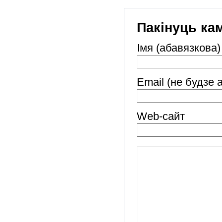
Пакінуць ка
Імя (абавязкова)
Email (не будзе 
Web-cайт