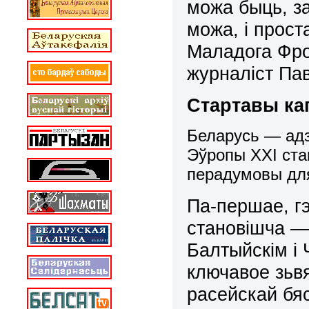
можа быць, за
можа, і прос
Маладога Фро
журналіст Па
Стартавы кап
Беларусь — адз
Эўропы XXI ста
перадумовы для
Па-першае, г
становішча — 
Балтыйскім і
ключавое зьвя
расейскай бя