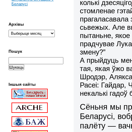
колькі дзесяціг
Беларусі
стомленае гэта
прагаласавала 
Архівы
сьвежых. Але в
пытаньне, якое
прадчувае Лука
змену?”
Пошук
А прыйдуць ме
тая, якая ўжо в
Шродэр, Алякса
Расеі: Гайдар, 
Іншыя сайты
некалькі гадоў
Сёньня мы пр
Беларусі, во
палёту — вач