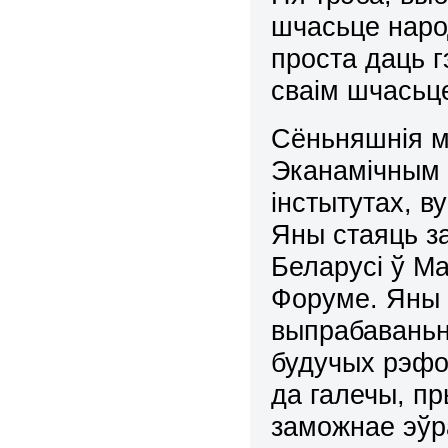
шчасьце наро
проста даць 
сваім шчасьц
Сёньняшнія м
Эканамічным 
інстытутах, в
Яны стаяць з
Беларусі ў М
Форуме. Яны 
выпрабаваньні
будучых рэфо
да галечы, пр
заможнае эўр