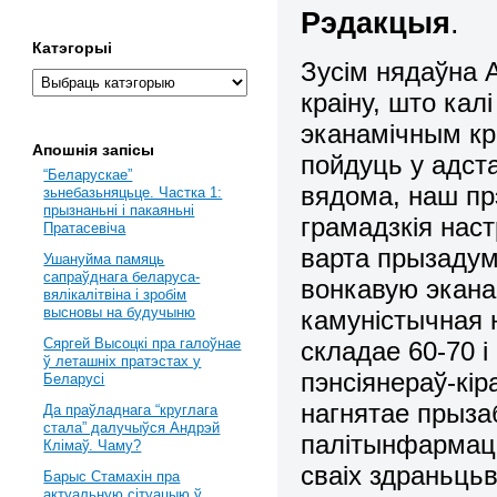
Рэдакцыя
.
Катэгорыі
Зусім нядаўна 
краіну, што кал
эканамічным кр
Апошнія запісы
пойдуць у адст
“Беларускае”
вядома, наш п
зьнебазьняцьце. Частка 1:
прызнаньні і пакаяньні
грамадзкія наст
Пратасевіча
варта прызадум
Ушануйма памяць
сапраўднага беларуса-
вонкавую экана
вялікалітвіна і зробім
высновы на будучыню
камуністычная 
Сяргей Высоцкі пра галоўнае
складае 60-70 і
ў леташніх пратэстах у
пэнсіянераў-кі
Беларусі
нагнятае прызаб
Да праўладнага “круглага
стала” далучыўся Андрэй
палітынфармацы
Клімаў. Чаму?
сваіх здраньць
Барыс Стамахін пра
актуальную сітуацыю ў