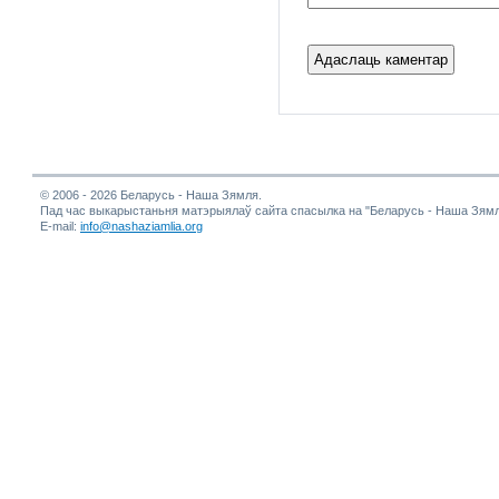
© 2006 - 2026 Беларусь - Наша Зямля.
Пад час выкарыстаньня матэрыялаў сайта спасылка на "Беларусь - Наша Зямл
E-mail:
info@nashaziamlia.org