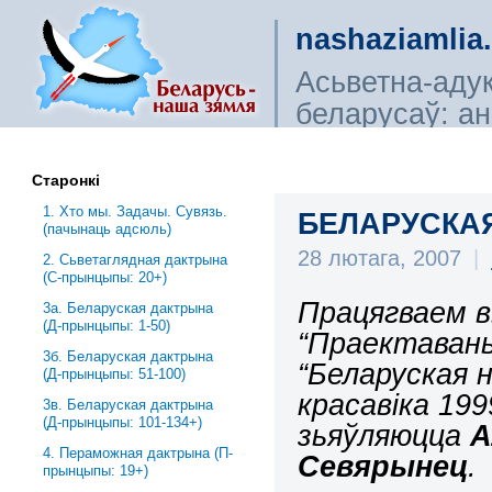
nashaziamlia
Асьветна-аду
беларусаў: ана
сьветагляды, і
Старонкі
1. Хто мы. Задачы. Сувязь.
БЕЛАРУСКАЯ
(пачынаць адсюль)
28 лютага, 2007
|
2. Сьветаглядная дактрына
(С-прынцыпы: 20+)
Працягваем 
3a. Беларуская дактрына
(Д-прынцыпы: 1-50)
“Праектавань
3б. Беларуская дактрына
“Беларуская н
(Д-прынцыпы: 51-100)
красавіка 19
3в. Беларуская дактрына
(Д-прынцыпы: 101-134+)
зьяўляюцца
А
4. Пераможная дактрына (П-
Севярынец
.
прынцыпы: 19+)