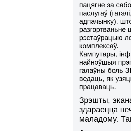
пацягне за саб
паслугаў (гатэл
адпачынку), шт
разгортваньне 
рэстаўрацыю ле
комплексаў.
Кампутары, інф
найноўшыя прэп
галаўны боль ЗШ
ведаць, як узяц
працаваць.
Зрэшты, экана
здараецца не
маладому. Так