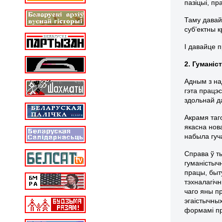
пазіцыі, пр
Таму давай
суб’ектны 
І давайце 
2. Гуманіс
Адным з на
гэта працэ
здольнай д
Акрамя таг
якасна нов
набыла гуч
Справа ў т
гуманістыч
працы, быт
тэхналагіч
чаго яны п
эгаістычны
формамі пр