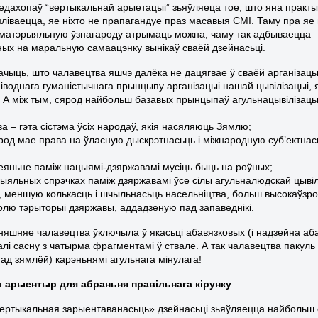
едахопаў “вертыкальнай арыетацыі” зьяўляеца тое, што яна практыч
ліваецца, яе ніхто не прапагандуе праз масавыя СМІ. Таму пра яе
 матэрыяльную ўзнагароду атрымаць можна; чаму так адбываецца – т
ых на маральную самаацэнку вынікаў сваёй дзейнасьці.
ачыць, што чалавецтва яшчэ далёка не дацягвае ў сваёй арганізацы
іводнага гуманістычнага прынцыпу арганізацыі нашай цывілізацыі, 
я. А між тым, сярод найбольш базавых прынцыпаў агульнацывілізац
а – гэта сістэма ўсіх народаў, якія насяляюць Зямлю;
род мае права на ўласную дыскрэтнасьць і міжнародную суб’ектна
еяньне паміж нацыямі-дзяржавамі мусіць быць на роўных;
рыяльных спрэчках паміж дзяржавамі ўсе сілы агульналюдскай цывіл
 меншую колькасць і шчыльнасьць насельніцтва, больш высокаўзроў
лю тэрыторыі дзяржавы, аддадзеную пад запаведнікі.
ьняшняе чалавецтва ўключыла ў якасьці абавязковых (і надзейна 
алі сасну з чатырма фрагментамі ў ствале. А так чалавецтва пакуль 
пад зямлёй) карэньнямі агульнага мінулага!
ы арыентыр для абраньня правільнага кірунку
.
вертыкальная зарыентаванасьць» дзейнасьці зьяўляецца найбольш