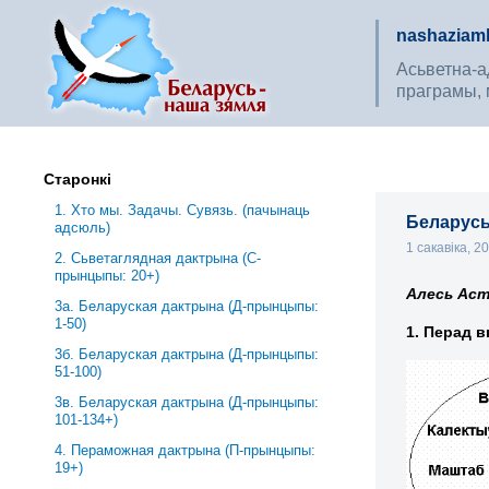
nashaziaml
Асьветна-ад
праграмы, 
Старонкі
1. Хто мы. Задачы. Сувязь. (пачынаць
Беларусь 
адсюль)
1 сакавіка, 2
2. Сьветаглядная дактрына (С-
прынцыпы: 20+)
Алесь Аст
3a. Беларуская дактрына (Д-прынцыпы:
1-50)
1. Перад 
3б. Беларуская дактрына (Д-прынцыпы:
51-100)
3в. Беларуская дактрына (Д-прынцыпы:
101-134+)
4. Пераможная дактрына (П-прынцыпы:
19+)