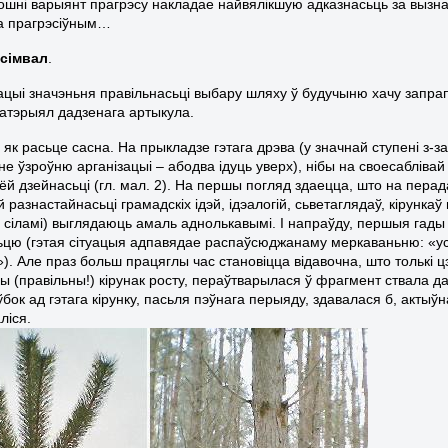
ошні варыянт прагрэсу накладае найвялікшую адказнасьць за вызначэ
а прагрэсіўным…
-сімвал
.
ацыі значэньня правільнасьці выбару шляху ў будучыню хачу запра
тэрыял дадзенага артыкула.
 як расьце сасна. На прыкладзе гэтага дрэва (у значнай ступені з-за с
е ўзроўню арганізацыі – абодва ідуць уверх), нібы на своесабліва
ёй дзейнасьці (гл. мал. 2). На першы погляд здаецца, што на перад
разнастайнасьці грамадскіх ідэй, ідэалогій, сьветаглядаў, кірунка
і сіламі) выглядаюць амаль аднолькавымі. І напраўду, першыя гады
сьцю (гэтая сітуацыя адпавядае распаўсюджанаму меркаваньню: «усе
). Але праз больш працяглы час становіцца відавочна, што толькі ц
 (правільны!) кірунак росту, пераўтварылася ў фрагмент ствала даро
ўбок ад гэтага кірунку, пасьля пэўнага перыяду, здавалася б, актыў
ліся.