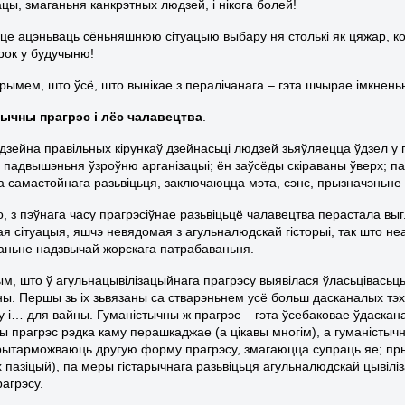
ацы, змаганьня канкрэтных людзей, і нікога болей!
це ацэньваць сёньняшнюю сітуацыю выбару ня столькі як цяжар, кол
крок у будучыню!
прымем, што ўсё, што вынікае з пералічанага – гэта шчырае імкненьн
тычны прагрэс і лёс чалавецтва
.
дзейна правільных кірункаў дзейнасьці людзей зьяўляецца ўдзел у п
с падвышэньня ўзроўню арганізацыі; ён заўсёды скіраваны ўверх; па
а самастойнага разьвіцьця, заключаюцца мэта, сэнс, прызначэньне 
о, з пэўнага часу прагрэсіўнае разьвіцьцё чалавецтва перастала вы
ая сітуацыя, яшчэ невядомая з агульналюдскай гісторыі, так што не
аньне надзвычай жорскага патрабаваньня.
ым, што ў агульнацывілізацыйнага прагрэсу выявілася ўласьцівась
ны. Першы зь іх зьвязаны са стварэньнем усё больш дасканалых тэх
у і… для вайны. Гуманістычны ж прагрэс – гэта ўсебаковае ўдаскан
ны прагрэс рэдка каму перашкаджае (а цікавы многім), а гуманісты
рытарможваюць другую форму прагрэсу, змагаюцца супраць яе; прыч
х пазіцый), па меры гістарычнага разьвіцьця агульналюдскай цывіл
агрэсу.