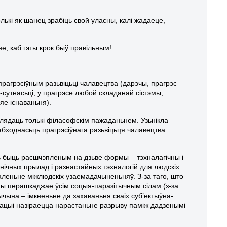
ькі як шанец зрабіць свой уласны, калі жадаеце,
е, каб гэты крок быў правільным!
рагрэсіўным разьвіцьці чалавецтва (дарэчы, прагрэс –
-сутнасьці, у прагрэсе любой складанай сістэмы,
яе існаваньня).
глядаць толькі філасофскім пажаданьнем. Узьнікла
абходнасьць прагрэсіўнага разьвіцьця чалавецтва
ць быць расшчэпленым на дзьве формы – тэхналагічны і
нічных прылад і разнастайных тэхналогій для людскіх
аленьне міжлюдскіх узаемадачыненьняў. З-за таго, што
чны перашкаджае ўсім соцыя-паразітычным сілам (з-за
ына – імкненьне да захаваньня сваіх суб’ектыўна-
ізацыі назіраецца нарастаньне разрыву паміж дадзенымі