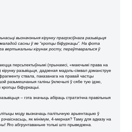
ьнасьці вызначэньня кірунку прагрэсіўнага разьвіцьця
 маладой сасны ў яе “кропцы біфуркацы”. На фота
ога вертыкальны кірунак росту, пераўтваралыся ў
даюцца персьпектыўнымі (прынамсі, «маючымі права на
) кірунку разьвіцьця, дадзеная мадэль-сімвал дэманструе
фрагменту ствала, паказанага на правай частцы
ышэй разьмешчаныя галіны ўключылі ў сябе тую ідэю,
й кропцы біфуркацыі.
азьвіцьця – гэта значыць абіраць стратэгічна правільныя
палітыцы моду вызначаць палітычную арыентацыю ў
 рэчаіснасьць, як мінімум, 4-мерная? Таму для адказу на
ны! Яго абгрунтаваньне толькі што прыведзена.