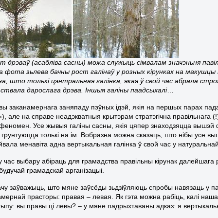
ст дрэваў (асабліва сасны) можа служыць сімвалам значэньня павіл
а фота зьлева бачны рост галінаў у розных кірунках на макушцы
на, што толькі цэнтральная галінка, якая ў свой час абрала стр
твала дарослага дрэва. Іншыя галіны паадсыхалі
…
вы заканамернага заняпаду пэўных ідэй, якія на першых парах па
), але на справе неадэкватныя крытэрам стратэгічна правільнага (!
 феномен. Усе жывыя галіны сасны, якія цяпер знаходзяцца вышэй 
 грунтуюцца толькі на ім. Вобразна можна сказаць, што нібы усе в
йвала менавіта адна вертыкальная галінка ў свой час у натуральна
у час выбару абіраць для грамадства правільны кірунак далейшага р
удучай грамадскай арганізацыі.
ачу заўважыць, што мяне заўсёды зьдзіўляюць спробы навязаць у 
мернай прасторы: правая – левая. Як гэта можна рабіць, калі наша
тыпу: вы правы ці левы? – у мяне падрыхтаваны адказ: я вертыкаль