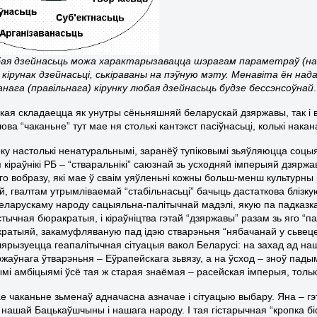
ая дзейнасьць можа характарызавацца шэрагам параметраў (назв
 кірунак дзейнасьці, ськіраваны на пэўную мэту. Менавіта ён нада
анага (правільнага) кірунку любая дзейнасьць будзе бессэнсоўнай
.
якая складаецца як унутры сёньняшняй беларускай дзяржавы, так і 
ва “чаканьне” тут мае ня столькі кантэкст пасіўнасьці, колькі нак
оку настолькі ненатуральнымі, заранёў тупіковымі зьяўляюцца соцыя
 кіраўнікі РБ – “стваральнікі” саюзнай зь усходняй імперыяй дзярж
аго вобразу, які мае ў сваім уяўленьні кожны больш-менш культурны 
й, гвалтам утрымліваемай “стабільнасьці” бачыць дастаткова блізку
беларускаму народу сацыяльна-палітычнай мадэлі, якую па падказ
тычная бюракратыя, і кіраўніцтва гэтай “дзяржавы” разам зь яго “п
ратыяй, закамуфляваную пад ідэю стварэньня “нябачaнай у сьвеце 
лярызуецца геапалітычная сітуацыя вакол Беларусі: на захад ад н
ржаўнага ўтварэньня – Еўрапейскага зьвязу, а на ўсход – зноў пад
ымі амбіцыямі ўсё тая ж старая знаёмая – расейская імперыя, тольк
е чаканьне зьменаў адначасна азначае і сітуацыю выбару. Яна – гэ
 нашай Бацькаўшчыны і нашага народу. І тая гістарычная “кропка бі