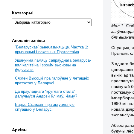
Катэгорыі
Мал.1. Люб
зьяўляецца
бяз вызнач
Апошнія запісы
“Беларускае” зьнебазьняцьце. Частка 1:
Сітуацыя, 
прызнаньні і пакаяньні Пратасевіча
Прычым, сло
Ушануйма памяць сапраўднага беларуса-
З аднаго б
вялікалітвіна і зробім высновы на
цяперашнія
будучыню
вынікі ад т
Сяргей Высоцкі пра галоўнае ў леташніх
праславута
пратэстах у Беларусі
накінутай 
Да праўладнага “круглага стала”
посткамуніс
далучыўся Андрэй Клімаў. Чаму?
імпербюрак
1990-мі па
Барыс Стамахін пра актуальную
новага дзя
сітуацыю ў Беларусі
экспансіўн
Абвострана
Архівы
будучы лёс