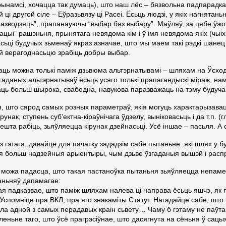
рынамсі, хочацца так думаць), што наш лёс – бязвольна падпарадка
й ці другой сіле – Еўразьвязу ці Расеі. Ёсьць людзі, у якіх нагнята
разводзяць”, прапанауючы “выбар бяз выбару”. Маўляў, за цябе ўж
зацыі” рашэньня, прынятага невядома кім і ў імя невядома якіх (чыі
сьці будучых зьменаў якраз азначае, што мы маем такі рэдкі шане
 верагоднасьцю зрабіць добры выбар.
аць можна толькі паміж дзьвюма альтэрнатывамі – шляхам на Ўсход 
згаданых альтэрнатываў ёсьць усяго толькі прапагандыскі міраж, н
ць больш шырока, свабодна, навукова паразважаць на тэму будучага
я, што сярод самых розных параметраў, якія могуць характарызава
ірунак, ступень суб’ектна-кіраўнічага ўдзелу, выніковасьць і да т.п. (
шта рабіць, зьяўляецца кірунак дзейнасьці. Усё іншае – пасьля. А 
з гэтага, давайце для пачатку зададзім сабе пытаньне: які шлях у
ія больш надзейныя арыентыры, чым дзьве ўзгаданыя вышэй і рас
можа падасца, што такая пастаноўка пытаньня зьяўляецца непаме
аньняў дапамагае:
якая падказвае, што паміж шляхам налева ці направа ёсьць яшчэ, як 
 Успомніце пра ВКЛ, пра яго знакаміты Статут. Нагадайце сабе, што 
ла адной з самых перадавых краін сьвету… Чаму б гэтаму не паўт
леньне таго, што ўсё прагрэсіўнае, што дасягнута на сёньня ў сац