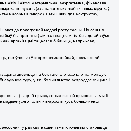
на нікім і ніколі матэрыяльна, энэргетычна, фінансава
 шырока не чуваць (за апалагетыку любых іншых кірункаў
эма асобнай гаворкі). Гэты шлях для альтруістаў,
і нават да пададзенай мадэлі росту сасны. На сёньня
які быў бы прыняты ўсім чалавецтвам, ім бы адстойваўся
ыйнай арганізацыі хацелася б бачыць, напрыклад,
сьць, выяўленыя ў форме самастойнай, незалежнай
ізацыі становяцца на бок таго, хто мае істотна меншую
невую культуру, у т.л. больш чыстае асяроддзе жыцьця і
абароненых!) хаця б прыведзеныя вышэй прынцыпы, мы б
нагадвае ўсяго толькі нізкарослы куст, больш-менш
 сэнсоўнай, у рамкам нашай тэмы ключавым становіцца