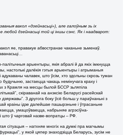
аныя вакол «дзейнасьці»), але галоўным зь іх
е любой дзейнасьці той ці іншы сэнс. Як і наадварот:
вакол яе, правакуе абвостранае чаканьне зьменаў.
анаванасьці…
-палітычныя арыентыры, якія абралі й да якіх імкнуцца
авы, настолькі далёкія гэтыя арыентыры і атрыманыя
і адукаваны чалавек, што ўсім, хто здольны скрозь туман
ю будучыню, застаецца чакаць немінучага краху і
ках з Крамля на месцы былой БССР зьляпіла
алітыкай”, скіраванай на анэксію Беларусі расейскай
дзяржавы”. З другога боку ўсё больш у параўнаньні з
ашай краіны ідзе далейшае пашырэньне і ўтрасаньне
ымаецца, умацоўваецца, набрыняе агрэсіўна-
і што ў чарговай назве-вопратцы – РФ.
тая сітуацыя – натхняе многіх на думкі пра магчымы
фуркацыі”, у якой цяпер знаходзіцца Беларусь, зусім не