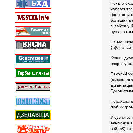
Нельга ска
чалавецтва
фантастычн
большай да
зьявіўся у 
пункт, а га
Ня меншую 
ўяўляе тэх
Кожны дума
разрыву па
Паколькі ў
(зьвязанаг
арганізацы
Гуманістыч
Перакананы
любых грам
У сувязі зь
адыходзе а
войнаў) і 