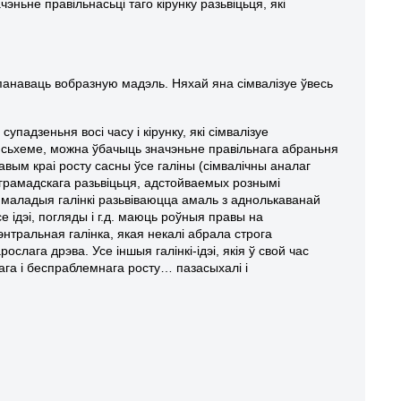
ньне правільнасьці таго кірунку разьвіцьця, які
панаваць вобразную мадэль. Няхай яна сімвалізуе ўвесь
упадзеньня восі часу і кірунку, які сімвалізуе
й сьхеме, можна ўбачыць значэньне правільнага абраньня
авым краі росту сасны ўсе галіны (сімвалічны аналаг
ў грамадскага разьвіцьця, адстойваемых рознымі
 маладыя галінкі разьвіваюцца амаль з аднолькаванай
 ідэі, погляды і г.д. маюць роўныя правы на
энтральная галінка, якая некалі абрала строга
слага дрэва. Усе іншыя галінкі-ідэі, якія ў свой час
нага і беспраблемнага росту… пазасыхалі і