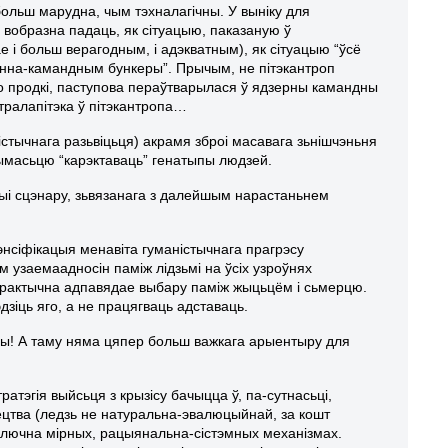
 больш марудна, чым тэхналагічны. У выніку для
 вобразна падаць, як сітуацыю, паказаную ў
е і больш верагодным, і адэкватным), як сітуацыю “ўсё
аенна-камандным бункеры”. Прычым, не пітэкантроп
 яго продкі, паступова пераўтварылася ў ядзерны камандны
стралапітэка ў пітэкантропа…
тычнага разьвіцьця) акрамя зброі масавага зьнішчэньня
чымасьцю “карэктаваць” генатыпы людзей.
ыі сцэнару, зьвязанага з далейшым нарастаньнем
энсіфікацыя менавіта гуманістычнага прагрэсу
м узаемаадносін паміж лідзьмі на ўсіх узроўнях
 практычна адпавядае выбару паміж жыцьцём і сьмерцю.
зіць яго, а не працягваць адставаць.
ы! А таму няма цяпер больш важкага арыентыру для
атэгія выйсьця з крызісу бачыцца ў, па-сутнасьці,
вецтва (ледзь не натуральна-эвалюцыйнай, за кошт
ыключна мірных, рацыянальна-сістэмных механізмах.