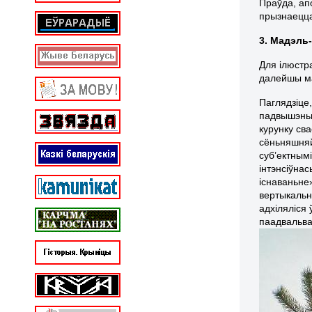
Праўда, ап
прызнаецц
3. Мадэль
Для ілюстр
далейшы ма
Паглядзіце,
падвышэньн
курунку сва
сёньняшняй 
суб’ектным
інтэнсіўна
існаваньне»
вертыкальны
адхіляліся 
паадвальва