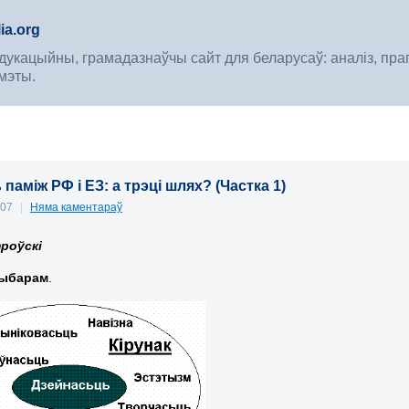
ia.org
укацыйны, грамадазнаўчы сайт для беларусаў: аналіз, прагноз
мэты.
паміж РФ і ЕЗ: а трэці шлях? (Частка 1)
007
|
Няма каментараў
роўскі
выбарам
.