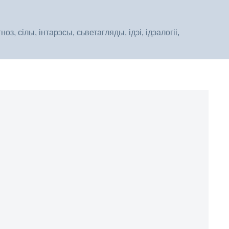
, сілы, інтарэсы, сьветагляды, ідэі, ідэалогіі,