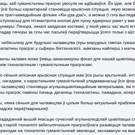
заць, каб гуманістычны прагрэс увогуле не адбываўся. Ён ідзе, але
 ўсё больш характэрнай становіцца крызісная сітуацыя, якую можна
а трагі-камедыйным фільме «Кін-дза-дза!», а можна (і гэта выгляда
ступнасьці для пітэкантропа кнопак для пуску ядзерных ракет у в
бункеры. Пячора, некалі закіданая косткамі, у якой увесь час жылі
спадар пячоры за гэты час пасьпеў пераўтварыцца ўсяго толькі з аў
небясьпеку для будучыні чалавецтва (пры марудных тэмпах гуманіс
налагічны прагрэс у сьферы біятэхналогіі, зьвязаны найперш з маг
ючы чалавек можа ўявіць заканамерны фінал для нашай цывілізац
між тэхналагічным і гуманістычным прагрэсамі.
жо сёньня апісаная крызісная сітуацыя мае ўсе рысы крытычнай, інт
а, нагадаем, з нарастаньнем гуманістычнай уладкаванасьці ўсіх фор
і чалавецтва) становіцца агульнацывілізацыйным імператывам, які
ны прагрэс павінны пачаць даганяць тэхналагічны, пажадана, апярэд
, няма сёньня для чалавецтва ў цэлым больш актуальнай праблем
адскіх пераўтварэньняў.
 пададзенай вышэй якасьцю сучаснай агульналюдскай цывілізацыі стр
д старой тэхналогіі забесьпячэньня прагрэсіўнага разьвіцьця чала
пераходзе на тэхналогію гуманістычнай эвалюцыі, заснаваную на в