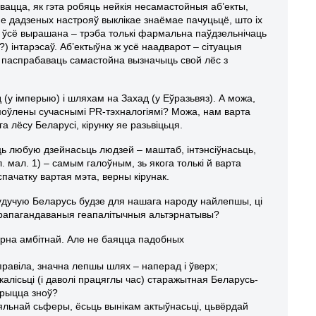
вацца, як гэта робяць нейкія несамастойныя аб’екты,
ньне дадзеных настрояў выклікае знаёмае пачуцьцё, што іх
о ўсё вырашана – трэба толькі фармальна паўдзельнічаць
х?) інтарэсаў. Аб’ектыўна ж усё наадварот – сітуацыя
ц паспрабаваць самастойна вызначыць свой лёс з
(у імперыю) і шляхам на Захад (у Еўразьвяз). А можа,
амоўлены сучаснымі PR-тэхналогіямі? Можа, нам варта
 лёсу Беларусі, кірунку яе разьвіцьця.
ць любую дзейнасьць людзей – маштаб, інтэнсіўнасьць,
гл. мал. 1) – самым галоўным, зь якога толькі й варта
спачатку вартая мэта, верны кірунак.
 будучую Беларусь будзе для нашага народу найлепшы, ці
прапагандаваныя геапалітычныя альтэрнатывы?
рна амбітнай. Але не баяцца падобных
правіла, значна лепшы шлях – наперад і ўверх;
калісьці (і даволі працяглы час) старажытная Беларусь-
арыцца зноў?
ыяльнай сьферы, ёсьць вынікам актыўнасьці, цьвёрдай