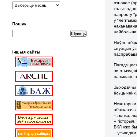
азначае (п
толькі адно
папросту “
у “легітымі
Пошук
наканавана
найбольшай
Няўжо абір
сітуацыя ў
Іншыя сайты
паспрабава
Пагадзіцес
эстэтызм, к
пачынаць не
Зыходзячы 
ёсьць нейк
Некаторым 
абвінавачв
– логіка, 
– гісторыя.
ВКЛ ужо бы
– усьведам