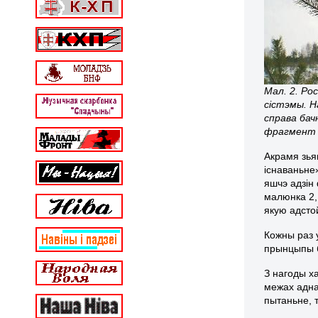
Мал. 2. Ро
сістэмы. Н
справа бач
фрагмент с
Акрамя зья
існаваньне»
яшчэ адзін
малюнка 2,
якую адсто
Кожны раз 
прынцыпы б
З нагоды х
межах адна
пытаньне, 