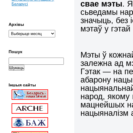
свае мэты
. 
Беларусі
сьведамы наро
значыць, без 
Архівы
мэтаў у гэта
Пошук
Мэты ў кожнай
залежна ад м
Гэтак — на п
абарону нацыi
Іншыя сайты
нацыянальнай
народ, якому
мацнейшых на
нацыяналiзм 