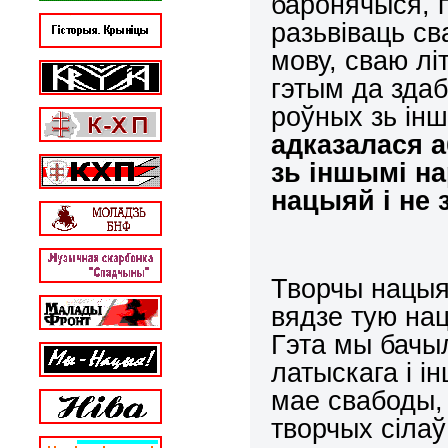
баронячыся, 
разьвiваць с
мову, сваю лi
гэтым да зда
роўных зь iн
адказалася 
зь iншымi н
нацыяй i не 
Творчы нацыя
вядзе тую на
Гэта мы бачыл
латыскага i i
мае свабоды,
творчых сiлаў