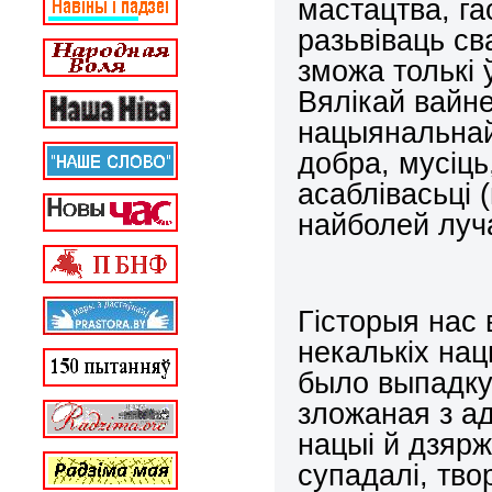
мастацтва, га
разьвiваць с
зможа толькi
Вялiкай вайн
нацыянальнай,
добра, мусiц
асаблiвасьцi 
найболей луч
Гiсторыя нас
некалькiх нац
было выпадку
зложаная з а
нацыi й дзярж
супадалi, тв