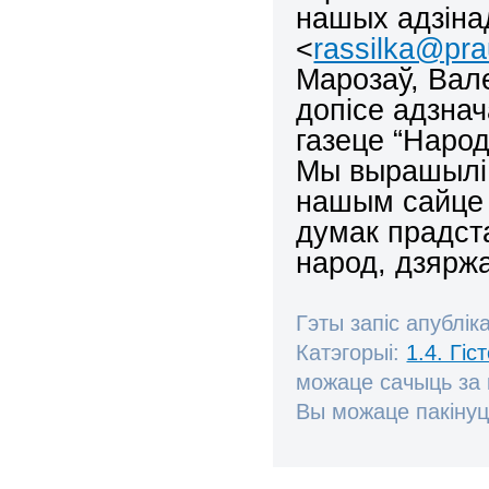
нашых адзінад
<
rassilka@pra
Марозаў, Вал
допісе адзна
газеце “Народ
Мы вырашылі 
нашым сайце 
думак прадст
народ, дзярж
Гэты запіс апублік
Катэгорыі:
1.4. Гі
можаце сачыць за
Вы можаце пакінуц