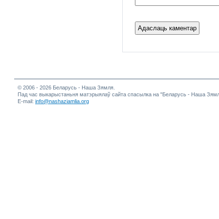
© 2006 - 2026 Беларусь - Наша Зямля.
Пад час выкарыстаньня матэрыялаў сайта спасылка на "Беларусь - Наша Зямл
E-mail:
info@nashaziamlia.org