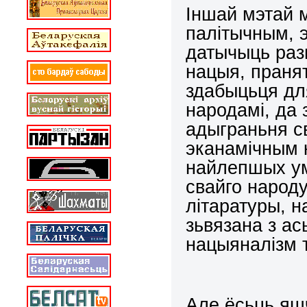
Iншай мэтай 
палiтычным, 
датычыць разь
нацыя, пранят
здабыцьця дл
народамi, да 
адыграньня св
эканамiчным 
найлепшых ум
свайго народу
лiтаратуры, н
зьвязана з ас
нацыяналiзм 
Але ёсьць яш