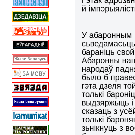
Гэтак адрозь
й iмпэрыялiс
У абаронным 
сьведамасьць
баранiць сво
Абаронны нац
народаў падн
было б правес
гэта дзеля то
толькi баронi
выдзяржыць i
сказаць з усё
толькi бароня
зьнiкнуць з в