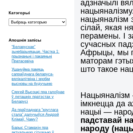
адзначылi вял
нацыяналiзму.
Катэгорыі
нацыяналiзм 
сiлай, якая н
перамены. I 
Апошнія запісы
сучасных падз
“Беларускае”
Афрыцы, мы п
зьнебазьняцьце. Частка 1:
прызнаньні і пакаяньні
маторам гэты
Пратасевіча
што такое на
Ушануйма памяць
сапраўднага беларуса-
вялікалітвіна і зробім
высновы на будучыню
Сяргей Высоцкі пра галоўнае
Нацыяналiзм —
ў леташніх пратэстах у
iмкнецца да 
Беларусі
нацыi — наро
Да праўладнага “круглага
стала” далучыўся Андрэй
падставай н
Клімаў. Чаму?
народу (нацы
Барыс Стамахін пра
актуальную сітуацыю ў