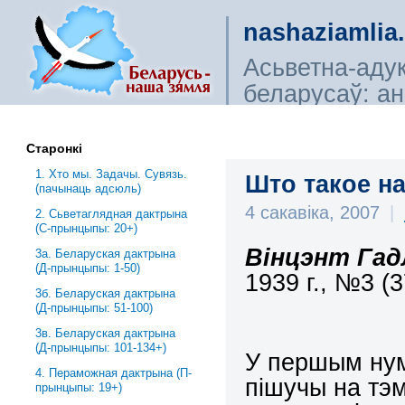
nashaziamlia
Асьветна-аду
беларусаў: ана
сьветагляды, і
Старонкі
1. Хто мы. Задачы. Сувязь.
Што такое н
(пачынаць адсюль)
4 сакавіка, 2007
|
2. Сьветаглядная дактрына
(С-прынцыпы: 20+)
Вiнцэнт Гад
3a. Беларуская дактрына
(Д-прынцыпы: 1-50)
1939 г., №3 (3
3б. Беларуская дактрына
(Д-прынцыпы: 51-100)
3в. Беларуская дактрына
(Д-прынцыпы: 101-134+)
У першым нум
4. Пераможная дактрына (П-
пiшучы на тэм
прынцыпы: 19+)