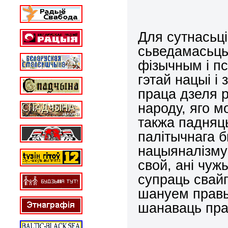
Для сутнасьцi
сьведамасьць
фiзычным i п
гэтай нацыi i
праца дзеля 
народу, яго м
такжа падняць
палiтычнага б
нацыяналiзму 
свой, анi чуж
супраць свайг
шануем правы
шанаваць пра