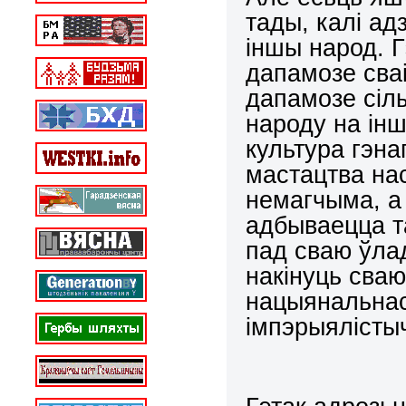
тады, калi ад
iншы народ. 
дапамозе сва
дапамозе сiл
народу на iн
культура гэна
мастацтва нас
немагчыма, а
адбываецца т
пад сваю ўла
накiнуць сваю
нацыянальнас
iмпэрыялiсты