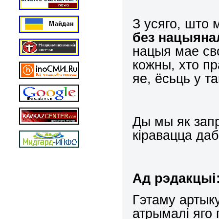
З усяго, што 
без нацыяна
нацыя мае св
кожны, хто пр
яе, ёсьць у т
Ды мы як зап
кiравацца даб
Ад рэдакцыі
Гэтаму артыку
атрымалі яго