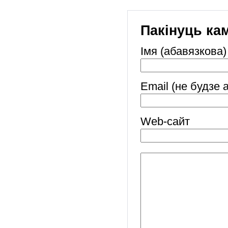
Пакінуць ка
Імя (абавязкова)
Email (не будзе 
Web-cайт