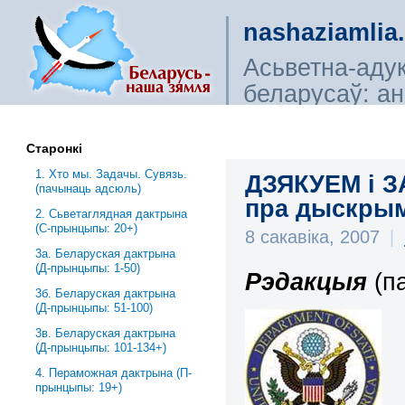
nashaziamlia
Асьветна-аду
беларусаў: ана
сьветагляды, і
Старонкі
1. Хто мы. Задачы. Сувязь.
ДЗЯКУЕМ і З
(пачынаць адсюль)
пра дыскры
2. Сьветаглядная дактрына
(С-прынцыпы: 20+)
8 сакавіка, 2007
|
3a. Беларуская дактрына
(Д-прынцыпы: 1-50)
Рэдакцыя
(п
3б. Беларуская дактрына
(Д-прынцыпы: 51-100)
3в. Беларуская дактрына
(Д-прынцыпы: 101-134+)
4. Пераможная дактрына (П-
прынцыпы: 19+)