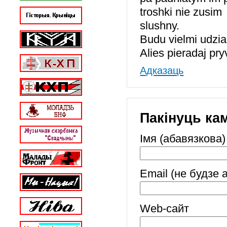
troshki nie zusim
slushny.
Budu vielmi udzia
Alies pieradaj pr
Адказаць
Пакінуць ка
Імя (абавязкова)
Email (не будзе 
Web-cайт