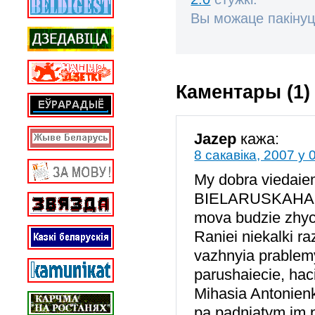
Вы можаце пакінуц
Каментары (1)
Jazep
кажа:
8 сакавіка, 2007 у 
My dobra viedaie
BIELARUSKAHA, al
mova budzie zhyc
Raniei niekalki r
vazhnyia prablem
parushaiecie, hac
Mihasia Antonien
pa padniatym im 