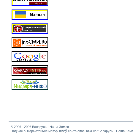
© 2006 - 2026 Беларусь - Наша Зямля.
Пад час выкарыстаньня матэрыялаў сайта спасылка на "Беларусь - Наша Зямл