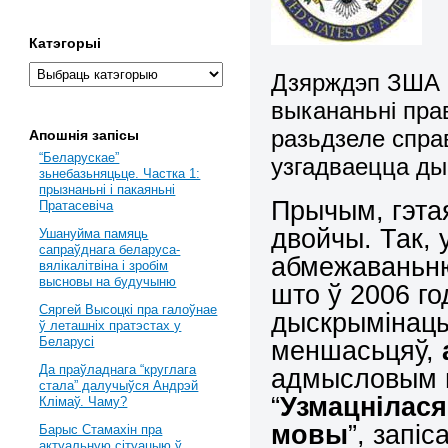
Катэгорыі
Дзярждэп ЗША а
выкананьні пра
разьдзеле спра
Апошнія запісы
“Беларускае”
узгадваецца д
зьнебазьняцьце. Частка 1:
прызнаньні і пакаяньні
Прычым, гэта
Пратасевіча
двойчы. Так,
Ушануйма памяць
сапраўднага беларуса-
абмежаваньню
вялікалітвіна і зробім
высновы на будучыню
што ў 2006 го
Сяргей Высоцкі пра галоўнае
дыскрымінацы
ў леташніх пратэстах у
Беларусі
меншасьцяў,
Да праўладнага “круглага
адмысловым 
стала” далучыўся Андрэй
“
Узмацнілас
Клімаў. Чаму?
мовы
”, запі
Барыс Стамахін пра
актуальную сітуацыю ў