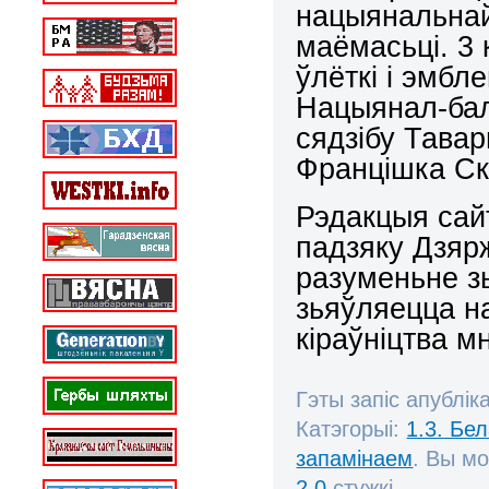
нацыянальнай 
маёмасьці. 3
ўлёткі і эмб
Нацыянал-бал
сядзібу Тава
Францішка С
Рэдакцыя сайт
падзяку Дзяр
разуменьне зь
зьяўляецца н
кіраўніцтва мн
Гэты запіс апублік
Катэгорыі:
1.3. Бе
запамінаем
. Вы м
2.0
стужкі.