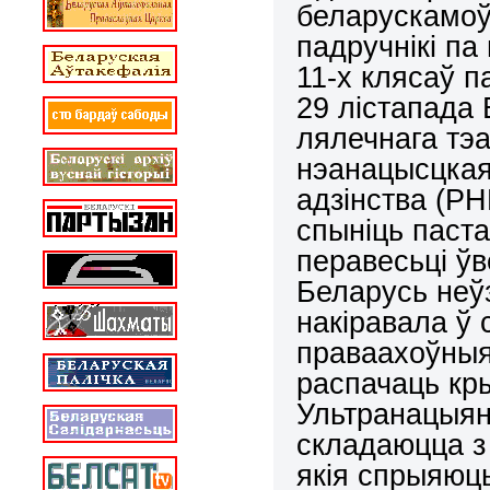
беларускамоў
падручнікі па 
11-х клясаў п
29 лістапада 
лялечнага тэа
нэанацысцкая
адзінства (РН
спыніць паст
перавесьці ўв
Беларусь неў
накіравала ў с
праваахоўныя
распачаць кр
Ультранацыяна
складаюцца з 
якія спрыяюц