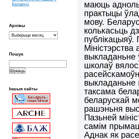
маюць адноль
Беларусі
практыцы ўла
мову.
Беларус
Архівы
колькасьць д
публікацыяў. 
Міністэрства 
Пошук
выкладаньне ў
школаў вялося
расейскамоўн
выкладаньне г
Іншыя сайты
таксама бела
беларускай мо
рашэньня выс
Пазьней міні
самім прымац
Аднак як расе