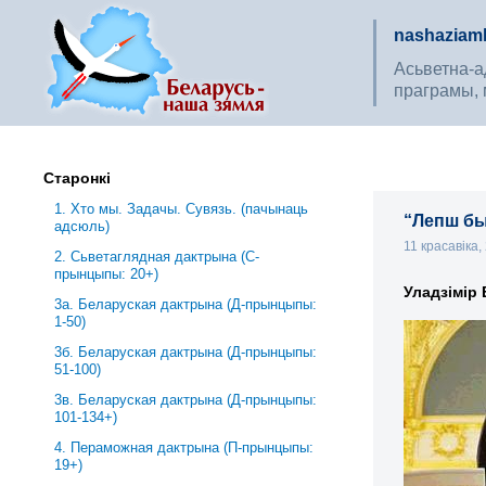
nashaziaml
Асьветна-ад
праграмы, 
Старонкі
1. Хто мы. Задачы. Сувязь. (пачынаць
“Лепш бы
адсюль)
11 красавіка
2. Сьветаглядная дактрына (С-
прынцыпы: 20+)
Уладзімір 
3a. Беларуская дактрына (Д-прынцыпы:
1-50)
3б. Беларуская дактрына (Д-прынцыпы:
51-100)
3в. Беларуская дактрына (Д-прынцыпы:
101-134+)
4. Пераможная дактрына (П-прынцыпы:
19+)