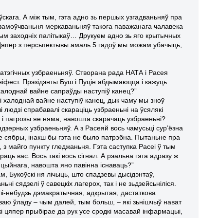
ўскага. А між тым, гэта адно зь першых узгадваньняў пра
 замоўчваньня меркаваньняў такога паважанага чалавека
элым заходніх палітыкаў… Друкуем адно зь яго крытычных
у. Цяпер з персьпектывы амаль 5 гадоў мы можам убачыць,
атэгічных узбраеньняў. Створана рада НАТА і Расея
іфест. Прэзідэнты Буш і Пуцін абдымаюцца і кажуць
 халоднай вайне сапраўды наступіў канец?”
лі халоднай вайне наступіў канец, дык чаму мы зноў
 людзі спрабавалі скараціць узбраеньні на ўсялякі
 і пагрозы яе няма, навошта скарачаць узбраеньні?
дзерных узбраеньняў. А з Расеяй вось чамусьці сур’ёзна
 сябры, інакш бы гэта не было патрэбна. Пытаньне пра
, з майго пункту гледжаньня. Гэта саступка Расеі ў тым
аць вас. Вось такі вось сігнал. А рэальна гэта адразу ж
нцыйнага, навошта яно павінна існаваць?”
, Букоўскі ня лічыць, што спадзевы дысідэнтаў,
і сядзелі ў савецкіх лагерох, так і не зьдзейсьніліся.
калі-небудзь дэмакратычная, адкрытая, дастаткова
сваю ўладу – чым далей, тым больш, – які зьнішчыў нават
і цяпер прыбірае да рук усе сродкі масавай інфармацыі,