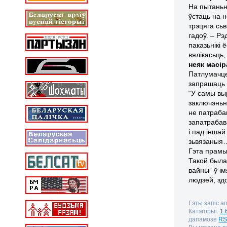
На пытаньне
ўстаць на 
трэцяга сь
гадоў. – Рэ
паказьнікі 
вялікасьць,
неяк масі
Патлумачце
запрашаць “
“У самы вы
заключэньн
не патрабав
запатрабав
і пад інша
зьвязаныя…
Гэта прамы
Такой была
вайны” ў і
людзей, зд
Гэты запіс ап
Катэгорыі:
1.
дапамозе
RS