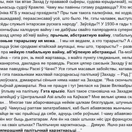
ы, якія так вітае Захад (у прававой сьферы, судова-юрыдычнай), 
ьнасьць судоў Крамлю. Чаму мы павінны гэтаму радавацца? Хто мог
ніка КГБ у якасьці прэзідэнта? Пры тым такога палкоўніка, які ходз
пашкадаваў, пераасэнсаваў усё, што было. Не, гэты чалавек, выступ
сёды служылі інтарэсам рускага народу”. Заўсёды?! У 1930-я гады
акончыўшы халодную вайну і не дабіўшы свайго папярэдняга суперні
ахад цяпер аб’явіў вайну,
прычым, абстрактную вайну
, глабальн
чэньне тэрарызму ня можа
… І мы ня ведаем, а хто тэрарысты? А л
цца ўсімі сродкамі кітайскай акупацыі, яны што, тэрарысты? – разва
ь пра
нейкую глабальную вайну, аб’яўленую абстракцыі
. Па-мой
айна – гэта рэч, зь якой жартаваць, з майго пункту гледжаньня, нел
і канкрэтна, дакладна яе праводзь. Расея цяпер саюзьнік Захаду ў 
мае паводзіны Расеі ў Чачні? Усе гэтыя масавыя забойствы, катав
 гэта паказьнікам жахлівай пасрэднасьці палітыкаў [Захаду. – Рэд.]”
укоўскага, дэмакратыі сёньня няма нават на Захадзе. “Яна скончыл
тыўнай дэмакратыі. Яна не працуе і тут [мелася на ўвазе Вялікабры
а ўплыву на палітыку.
Гэта крызіс
. Калі такое становішча на Захад
апейцаў у Цэнтральнай Азіі альбо на Каўказе? Мне вельмі цяжка сказ
тан… Многае там абарочваецца нейкім цалкам бязглуздым, штучным 
цяў. Чамусьці раптам запатрабавалі, каб былі абавязкова жынчыны
Дайце ім час прыйсьці да сябе, адчуць сябе роўнымі. І чаму абавязк
о ён мог быць дыктатарам. Але ён на сваіх штыхах нёс ідэі францус
 на сваіх штыхах? Палітычную карэктнасьць… Дзякую. Яшчэ раз ка
яперашняй палітычнай карэктнасьці
…”