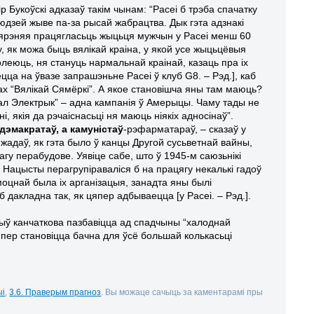
р Букоўскі адказаў такім чынам: “Расеі б трэба спачатку
людзей жыве па-за рысай жабрацтва. Дык гэта адзнакі
 [сярэняя працягласьць жыцьця мужчын у Расеі менш 60
Ну, як можа быць вялікай краіна, у якой усе жыцьцёвыя
долеюць, ня стануць нармальнай краінай, казаць пра іх
ецца на ўвазе запрашэньне Расеі ў клуб G8. – Рэд.], каб
х “Вялікай Сямёркі”. А якое становішча яны там маюць?
л Электрык” – адна кампанія ў Амерыцы. Чаму тады не
, якія да рэчаіснасьці ня маюць ніякіх адносінаў”.
дэмакратаў, а камуністаў
-рэфарматараў, – сказаў у
жадаў, як гэта было ў канцы Другой сусьветнай вайны,
агу перабудове. Уявіце сабе, што ў 1945-м саюзьнікі
 Нацысты перагрупіраваліся б на працягу некалькі гадоў
моцнай была іх арганізацыя, занадта яны былі
 дакладна так, як цяпер адбываецца [у Расеі. – Рэд.].
шыў канчаткова пазбавіцца ад спадчыны “халоднай
япер становіцца бачна для ўсё большай колькасьці
ыі
,
3.6. Праверым прагноз
. Вы можаце сачыць за каментарамі пры