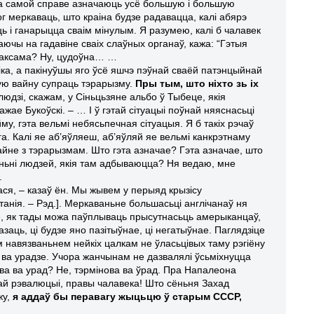
на самой справе азначаюць усё большую і большую
 меркаваць, што краіна будзе радавацца, калі абярэ
іць і ганарыцца сваім мінулым. Я разумею, калі б чалавек
аючы на гадавіне сваіх слаўных органаў, кажа: “Гэтыя
 таксама? Ну, цудоўна… …
ка, а пакінуўшы яго ўсё яшчэ пэўнай сваёй патэнцыйнай
ую вайну супраць тэрарызму.
Пры тым, што ніхто зь іх
юдзі, скажам, у Сіньцьзяне альбо ў Тыбеце, якія
жае Букоўскі. – … І ў гэтай сітуацыі поўнай няяснасьці
му, гэта вельмі небясьпечная сітуацыя. Я б такіх рэчаў
ьга. Калі яе аб’яўляеш, аб’яўляй яе вельмі канкрэтнаму
вайне з тэрарызмам. Што гэта азначае? Гэта азначае, што
аньні людзей, якія там адбываюцца? Ня ведаю, мне
.
ася, – казаў ён. Мы жывем у перыяд крызісу
танія. – Рэд.]. Меркаваньне большасьці англічанаў ня
зе, як тады можа паўплываць прысутнасьць амерыканцаў,
аць, ці будзе яно пазітыўнае, ці негатыўнае. Паглядзіце
навязваньнем нейкіх цалкам не ўласьцівых таму рэгіёну
 ва урадзе. Учора жанчынам не дазвалялі ўсьміхнуцца
ова ва урад? Не, тэрмінова ва ўрад. Пра Напалеона
кай рэвалюцыі, правы чалавека! Што сёньня Захад
жу,
я аддаў бы перавагу жыцьцю ў старым СССР,