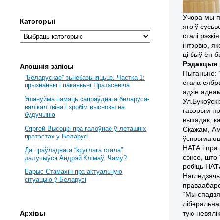
Учора мы п
Катэгорыі
яго ў сусь
сталі рэзк
інтэрвю, я
ці быў ён б
Рэдакцыя
.
Апошнія запісы
Пытаньне: 
“Беларускае” зьнебазьняцьце. Частка 1:
стала сябр
прызнаньні і пакаяньні Пратасевіча
адзін адна
Ушануйма памяць сапраўднага беларуса-
Ул.Букоўск
вялікалітвіна і зробім высновы на
гаворым пр
будучыню
выпадак, к
Сяргей Высоцкі пра галоўнае ў леташніх
Скажам, Ам
пратэстах у Беларусі
ўспрымаюцц
НАТА і пра 
Да праўладнага “круглага стала”
сэнсе, што 
далучыўся Андрэй Клімаў. Чаму?
робіць НАТ
Барыс Стамахін пра актуальную
Нягледзячы
сітуацыю ў Беларусі
праваабарон
“Мы спадзяв
ліберальна
тую невялі
Архівы