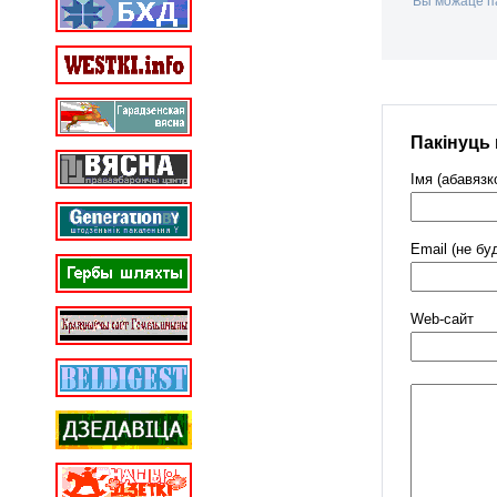
Вы можаце па
Пакінуць
Імя (абавязк
Email (не бу
Web-cайт