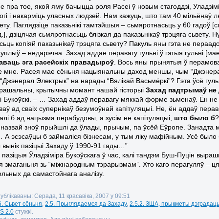
 пра тое, якой яму бачыцца роля Расеі ў новым стагоддзі, Уладзімі
ногі і накарміць уласных людзей. Нам кажуць, што там 40 мільёнаў 
вету. Паглядзіце паказьнікі тамтэйшыя – сьмяротнасьць у 60 гадоў
д.], дзіцячая сьмяротнасьць блізкая да паказьнікаў трэцяга сьвету. 
ёсьць копіяй паказьнікаў трэцяга сьвету? Пакуль яны гэта не пераа
 уплыў – недарэчна. Захад аддае перавагу гульні ў гэтыя гульні [ма
раваць эга расейскіх правадыроў
. Вось яны прынятыя ў перамова
 мне. Расея мае сёньня нацыянальны даход меншы, чым “Джэнера
Джэнерал Электрык” на нарады “Вялікай Васьмёркі”? Гэта ўсё гульні
рашальны, крытычны момант нашай гісторыі
Захад падтрымаў не 
і Букоўскі. – … Захад аддаў перавагу мяккай форме зьменаў. Ён не 
аў ад сваіх супернікаў безумоўнай капітуляцыі. Не, ён аддаў перав
алі б ад нацызма перабудовы, а зусім не капітуляцыі,
што было б
?
й назвай зноў прыйшлі да ўлады, прычым, па ўсёй Еўропе. Занадта 
 А эсэсаўцы б займаліся бізнесам, у тым ліку мафійным. Усё было б
 вынік пазіцыі Захаду ў 1990-91 гады…”
 пазіцыя Ўладзіміра Букоўскага ў час, калі тандэм Буш-Пуцін выра
мя змаганьня зь “міжнародным тэрарызмам”. Хто каго перагуляў – ц
ольных да самастойнага аналізу.
ублікаваны: Серада, 11 красавіка, 2007 у 09:51
6. Сьвет сёньня
,
2.5. Прыглядаемся да Захаду
,
2.5.2. ЗША, прыкметы дэградац
S 2.0
стужкі.