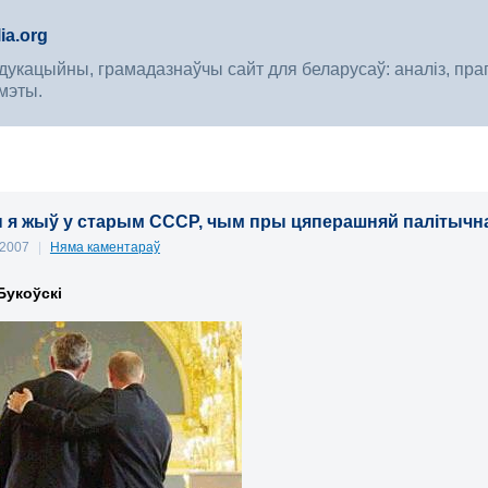
ia.org
укацыйны, грамадазнаўчы сайт для беларусаў: аналіз, прагноз
мэты.
 я жыў у старым СССР, чым пры цяперашняй палітычн
, 2007
|
Няма каментараў
Букоўскі