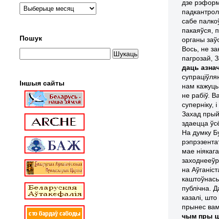
дзе рэформ
падкантрол
сабе палкоў
пакаяўся, 
Пошук
органы заў
Вось, не з
пагрозай, З
даць азна
супраціўляю
Іншыя сайты
нам кажуц
не рабіў. В
суперніку, 
Захад прый
здаецца ўсё
На думку Б
рэпрэзента
мае ніякаг
заходнееўр
на Аўганіс
каштоўнась
публічна. 
казалі, шт
прынес вам
чым пры ц