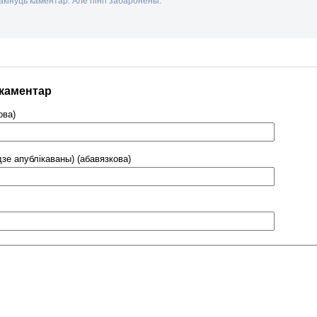
кінуць каментар. Але пінгі забаронены.
 каментар
ова)
дзе апублікаваны) (абавязкова)