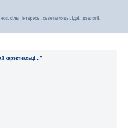
, сілы, інтарэсы, сьветагляды, ідэі, ідэалогіі,
ай карэктнасьці…”