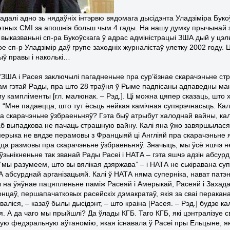
адалі адно зь нядаўніх інтэрвю вядомага дысідэнта Уладзіміра Буко
ветных СМІ за апошнія больш чым 4 гады. На нашу думку прычынай
ія выказваньні сп-ра Букоўскага ў адрас адміністрацыі ЗША дый у ц
кое сп-р Уладзімір даў групе заходніх журналістаў улетку 2002 год
ыў правы і наколькі…
“ЗША і Расея заключылі пагадненьне пра сур’ёзнае скарачэньне стр
ам гэтай Рады, пра што 28 траўня ў Рыме падпісаны адпаведны ман
му кампліменты
[гл. малюнак. – Рэд.]. Ці можна цяпер сказаць, што
і: “Мне падаецца, што тут ёсьць нейкая камічная супярэчнасьць. Ка
а скарачэньне ўзбраеньняў? Гэта быў атрыбут халоднай вайны, калі
аб выпадкова не пачаць страшную вайну. Калі яна ўжо завяршылася
ерыка не вядзе перамовы з Францыяй ці Англіяй пра скарачэньне я
а размовы пра скарачэньне ўзбраеньняў. Значыць, мы ўсё яшчэ не
ўзьнікненьне так званай Рады Расеі і НАТА – гэта яшчэ адзін абсурд
“мы разумеем, што вы вялікая дзяржава” – і НАТА не ськіравана супр
А абсурднай арганізацыяй. Калі ў НАТА няма суперніка, нават патэ
 на ўяўнае пацяпленьне паміж Расеяй і Амерыкай, Расеяй і Захадам
цаў, першапачатковых расейскіх дэмакратаў, якія за сваі перакананьн
аліся, – казаў былы дысідэнт, – што краіна [Расея. – Рэд.] будзе 
я. А да чаго мы прыйшлі? Да ўлады КГБ. Таго КГБ, які цэнтралізуе 
кую федэральную аўтаномію, якая існавала ў Расеі пры Ельцыне, як