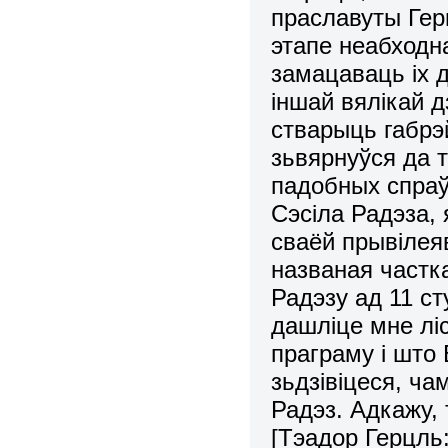
праславуты Гер
этапе неабходн
замацаваць іх 
іншай вялікай д
стварыць габрэ
зьвярнуўся да 
падобных спраў
Сэсіла Радэза,
сваёй прывілеяв
названая частка
Радэзу ад 11 ст
дашліце мне лі
праграму і што
зьдзівіцеся, ча
Радэз. Адкажу,
[Тэадор Герцль: 