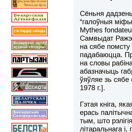
Сёньня дадзен
“галоўныя міфы 
Mythes
fondateu
Самвыдат Ражэ 
на сябе помсту 
падабаюцца. П
на словы рабіна
абазначыць габ
ўяўляе зь сябе 
1978 г.].
Гэтая кніга, як
ерась палітычна
тым, што рэліг
літаральнага і