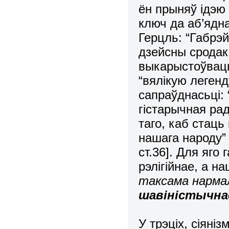
ён прыняў ідэю 
ключ да аб’ядн
Герцль: “Габрэй
дзейсны сродак,
выкарыстоўваць
“вялікую легенд
сапраўднасьці:
гістарычная рад
таго, каб стац
нашага народу”
ст.36]. Для яго
рэлігійнае, а н
таксама нарма
шавіністычна
У трэціх, сіяніз