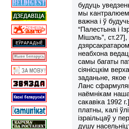
будуць уведзены
мы кантралюем 
важна і ў будуч
“Палестына і Із
Мішэль”, ст.27]
дзярсакратаром
неабхона ведац
самы багаты пат
сіянісцкім верх
заданьне, якое
Ланс сфармуляв
наёмнікам нашаг
сакавіка 1992 г
платны, калі ў
ізраільцаў у пе
душу насельніц