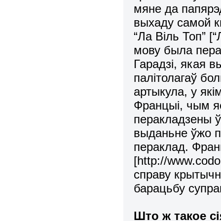
мяне да папярэд
выхаду самой к
“Ла Віль Топ” [
мову была пер
Гарадзі, якая 
палітолагаў бо
артыкула, у як
Францыі, чым я
перакладзены ў З
выданьне ўжо п
пераклад. Фран
[
http
://
www
.
codo
справу крытычн
барацьбу супр
Што ж такое сі