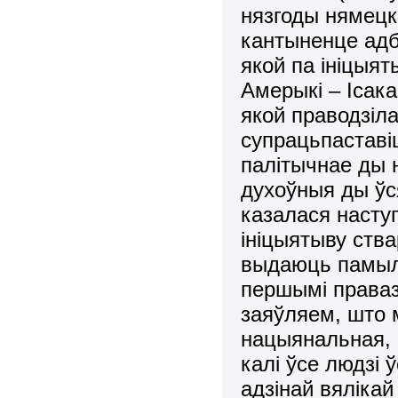
нязгоды нямецк
кантыненце ад
якой па ініцыят
Амерыкі – Ісака
якой праводзіл
супрацьпаставіц
палітычнае ды 
духоўныя ды ўся
казалася насту
ініцыятыву ств
выдаюць памылк
першымі праваз
заяўляем, што 
нацыянальная, 
калі ўсе людзі
адзінай вялікай