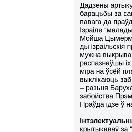
Дадзены артыку
барацьбы за са
павага да праў
Ізраіле “малады
Мойша Цымерман
ды ізраільскія 
мужна выкрываю
распазнаўшы іх 
міра на ўсёй пл
выклікаюць заб
– разьня Барух
забойства Прэм’
Праўда ідзе ў н
Інтэлектуаль
крытыкаваў за 