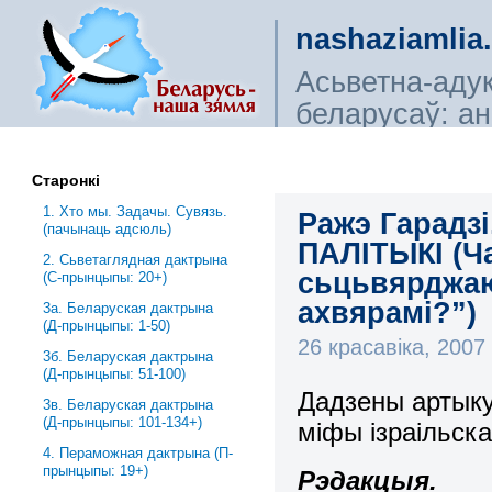
nashaziamlia
Асьветна-аду
беларусаў: ана
сьветагляды, і
Старонкі
1. Хто мы. Задачы. Сувязь.
Ражэ Гарадз
(пачынаць адсюль)
ПАЛІТЫКІ (Ча
2. Сьветаглядная дактрына
сьцьвярджаю
(С-прынцыпы: 20+)
ахвярамі?”)
3a. Беларуская дактрына
(Д-прынцыпы: 1-50)
26 красавіка, 200
3б. Беларуская дактрына
(Д-прынцыпы: 51-100)
Дадзены артыкул
3в. Беларуская дактрына
(Д-прынцыпы: 101-134+)
міфы ізраільска
4. Пераможная дактрына (П-
прынцыпы: 19+)
Рэдакцыя.