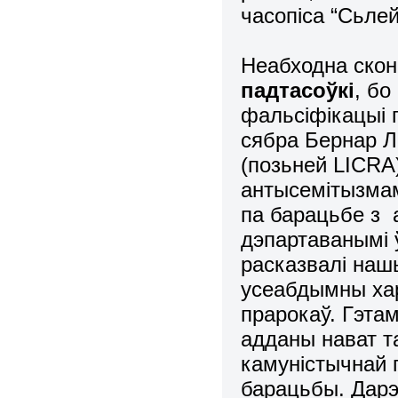
часопіса “Сьлей
Неабходна ско
падтасоўкі
, бо
фальсіфікацыі п
сябра Бернар Ла
(позьней LICRA)
антысемітызмам
па барацьбе з 
дэпартаванымі ў
расказвалі на
усеабдымны хар
прарокаў. Гэта
адданы нават т
камуністычнай п
барацьбы. Дарэ