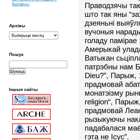
Праводзячы так
Беларусі
што так яны “з
дзеяньні выяўл
Архівы
вучоныя нарады
голаду памірае
Амерыкай улада
Пошук
Ватыкан сьціпла
патрэбны нам Бо
Dieu
?”, Парыж, 
прадмовай абата
Іншыя сайты
монатэізму рынк
religion
“, Парыж
прадмовай Леана
рызыкуючы накл
падабалася маё
гэта не Ісус”.