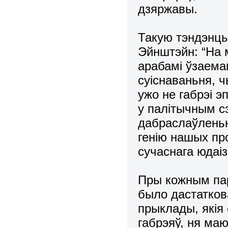
дзяржавы.
Такую тэндэнцы
Эйнштэйн: “На 
арабамі ўзаема
суіснаваньня, 
ужо не габрэі э
у палітычным с
дабраслаўленьн
генію нашых пр
сучаснага юдаізм
Пры кожным пар
было дастатков
прыклады, якія
габрэяў, ня ма