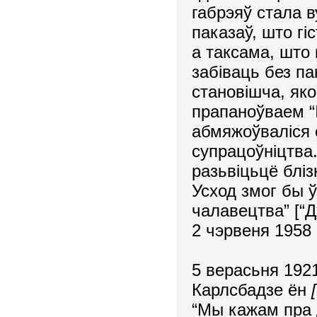
габрэяў стала в
паказаў, што гі
а таксама, што
забіваць без п
становішча, як
прапаноўваем “І
абмяжоўваліся с
супрацоўніцтва
разьвіцьцё бліз
Усход змог бы ў
чалавецтва” [“Д
2 чэрвеня 1958 г
5 верасьня 1921
Карлсбадзе ён
“Мы кажам пра 