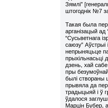
Зямлі” [генера
штогоднік №7 за 
Такая была пер
арганізацый ад 
“Сусьветнага із
саюзу” Аўстрыі і
непрыняцьце па
прыхільнасьці д
дзень, хай саб
пры безумоўна
былі створаны 
прывяла да пера
традыцыяй і ў 
ўдалося заглуш
Марцін Бубер, а