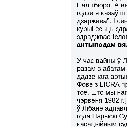
Палітбюро. А в
годзе я казаў 
дзяржава”. І сё
курыі ёсьць здр
здраджвае Ісла
антыподам вял
У час вайны ў 
разам з абатам 
дадзенага арты
Фовэ з LICRA п
тое, што мы нап
чэрвеня 1982 г.
ў Лібане адпавя
года Парыскі С
касацыйным суд