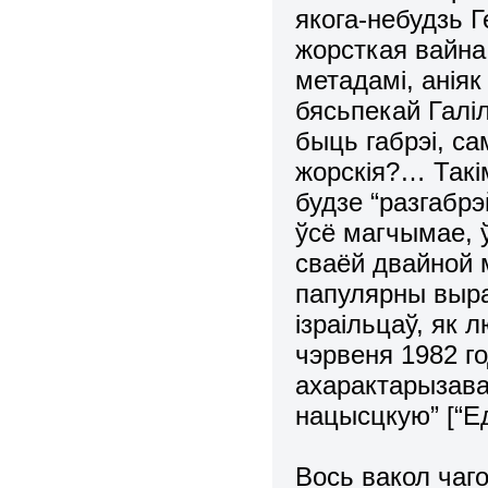
якога-небудзь 
жорсткая вайна
метадамі, аніяк
бясьпекай Галі
быць габрэі, са
жорскія?… Такі
будзе “разгабрэ
ўсё магчымае, ў
сваёй двайной 
папулярны выраз
ізраільцаў, як 
чэрвеня 1982 го
ахарактарызаваў
нацысцкую” [“Ед
Вось вакол чаг