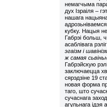
немагчыма пара
дух Ізраіля – г
нашага нацыяна
адрозьніваемся 
кубку. Нацыя 
Габрэі больш, 
асаблівага рэлі
эгаізм і шавін
ж самая сьвіньн
Габрэйскую рэлі
заключаецца хв
сярэдзіне 19 ст
новая форма пр
таго, што суча
сучаснага захо
агульнага ідэя 