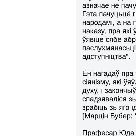
азначае не пачу
Гэта пачуцьцё г
народамі, а на 
наказу, пра які
ўявіце сябе абр
паслухмянасьці
адступніцтва”.
Ён нагадаў пра
сіянізму, які ў
духу, і законч
спадзяваліся з
зрабіць зь яго 
[Марцін Бубер: “
Прафесар Юда М