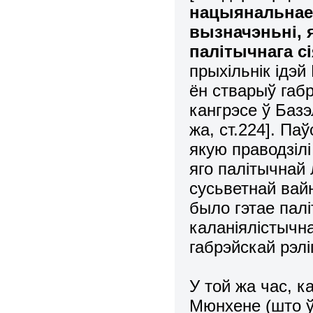
нацыянальнае 
вызначэньні, 
палітычнага с
прыхільнік ідэй
ён стварыў габр
кангрэсе ў Баз
ж
а
, ст.224
]. Па
якую праводзілі
яго палітычнай 
сусьветнай вайн
было гэтае пал
каланіялістычн
габрэйскай рэліг
У той жа час, ка
Мюнхене (што ў