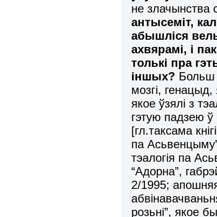
не злачынства 
антысеміт, ка
абышліся вель
ахвярамі, і па
толькі пра гэ
іншых?
Больш з
мозгі, генацыд,
якое ўзялі з тэа
гэтую падзею ў
[гл.таксама кні
па Асьвенцыму”
тэалогія па Ас
“Адорна”, габрэ
2/1995; апошняя
абвінавачваньн
розьні”, якое б