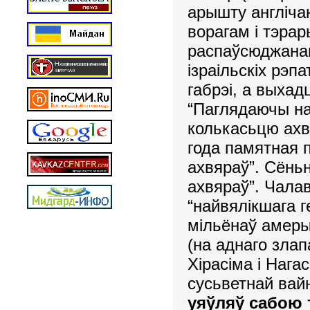
арышту англічан
ворагам і тэрар
распаўсюджана
ізраільскіх рэ
габрэі, а выхад
“Паглядаючы наз
колькасьцю ахв
года памятная 
ахвяраў”. Сёнь
ахвяраў”. Чала
“найвялікшага г
мільёнаў амерык
(на аднаго злап
Хірасіма і Нага
сусьветнай вай
уяўляў сабою 