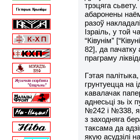
трэцяга сьвету.
абаронены наём
разоў накладалі
Ізраіль, у той 
“Ківунім” [“Ківу
82], да пачатку
праграму ліквід
Гэтая палітыка
грунтуецца на і
кавалачак папе
аднесьці зь іх
№242 і №338, як
з заходняга бер
таксама да адзі
якую асудзілі 