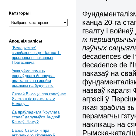
Фундаменталізм
Катэгорыі
канца 20-га ст
гвалту і войнаў
іх першапрычы
Апошнія запісы
пэўных сацыяль
“Беларускае”
зьнебазьняцьце. Частка 1:
decadences
de
l
прызнаньні і пакаяньні
Пратасевіча
decadence
de
l
‘
I
Ушануйма памяць
паказаў на свай
сапраўднага беларуса-
фундаменталізм
вялікалітвіна і зробім
высновы на будучыню
назваў караля 
Сяргей Высоцкі пра галоўнае
агрэсіі ў Персі
ў леташніх пратэстах у
Беларусі
якая зрабіла зь
Да праўладнага “круглага
перамагчы гэту
стала” далучыўся Андрэй
Клімаў. Чаму?
наклікаць на с
Барыс Стамахін пра
Рымска-каталіцк
актуальную сітуацыю ў