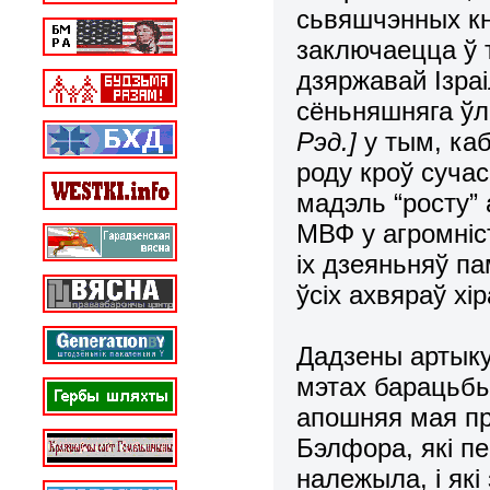
сьвяшчэнных кні
заключаецца ў 
дзяржавай Ізра
сёньняшняга ўл
Рэд.]
у тым, ка
роду кроў сучас
мадэль “росту” 
МВФ у агромніс
іх дзеяньняў п
ўсіх ахвяраў хі
Дадзены артыкул
мэтах барацьбы
апошняя мая пр
Бэлфора, які п
належыла, і які 