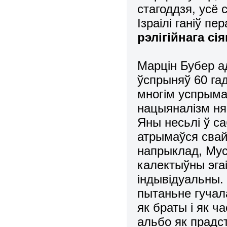
стагоддзя, усё
Ізраілі ганіў п
рэлігійнага сі
Марцін Бубер а
ўспрыняў 60 гадо
многім успрыма
нацыяналізм ня
Яны несьлі ў са
атрымаўся свайг
напрыклад, Мус
калектыўны эга
індывідуальны.
пытаньне гучал
як браты і як ч
альбо як прадст