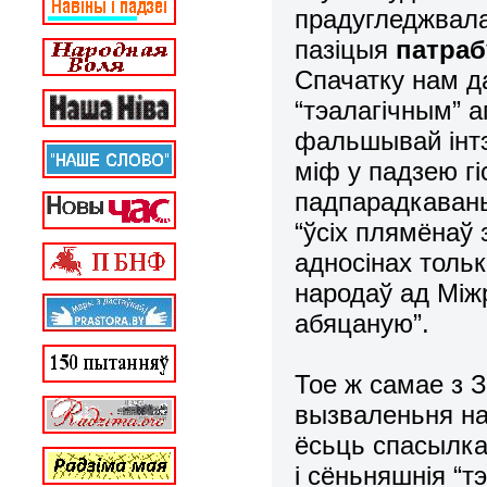
прадугледжвала
пазіцыя
патраб
Спачатку нам д
“тэалагічным” а
фальшывай інтэр
міф у падзею гі
падпарадкавань
“ўсіх плямёнаў
адносінах тольк
народаў ад Між
абяцаную”.
Тое ж самае з 
вызваленьня нар
ёсьць спасылка
і сёньняшнія “т