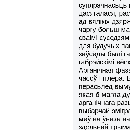
супярэчнасьць п
дасягалася, ра
ад вялікіх дзяр
чаргу больш ма
сваімі суседзям
для будучых па
заўсёды былі га
габрэйскімі вёс
Арганічная фаз
часоў Гітлера. 
перасьлед вымус
якая б магла д
арганічнага ра
выбарчай эмігра
меў на ўвазе н
здольнай трым