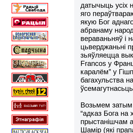
датычыць усіх н
яго пераўтвараю
якую Бог аднаг
абранаму народ
вераваньняў і н
цьверджаньні п
зьяўляецца выка
Francos у Франц
каралём” у Гішп
багахульства н
ўсемагутнасьць 
Возьмем затым 
“адказ Бога на 
прыстанішчам ад
Шамір (які пра