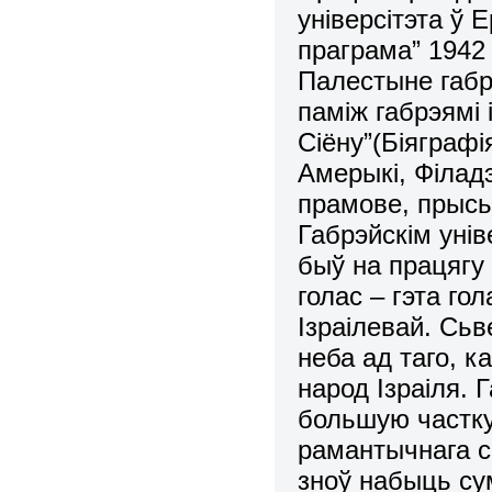
універсітэта ў 
праграма” 1942 
Палестыне габр
паміж габрэямі 
Сіёну”(Біяграф
Амерыкі, Філадэ
прамове, прысь
Габрэйскім унів
быў на працягу 
голас – гэта го
Ізраілевай. Сьв
неба ад таго, ка
народ Ізраіля. 
большую частку
рамантычнага сі
зноў набыць су