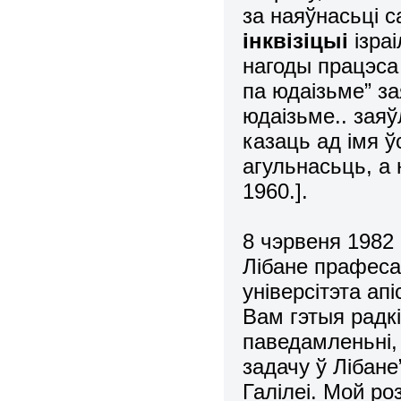
за наяўнасьці 
інквізіцыі
ізраі
нагоды працэса
па юдаізьме” за
юдаізьме.. заяў
казаць ад імя ўс
агульнасьць, а
1960.].
8 чэрвеня 1982 
Лібане прафеса
універсітэта ап
Вам гэтыя радкі
паведамленьні,
задачу ў Лібане
Галілеі. Мой ро