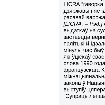
LICRA “гаворка 
дзяржавы і яе і
расавай варожас
[LICRA. – Рэд.]
выдаткаў на су
застаецца верн
палітыкі й ідэал
мінулы час быў
які ўціскаў сва
слова 1990 год
французскага К
міжнацыянальна
закона ў Нацыя
выступіў цяпера
“Супраць лепшаг