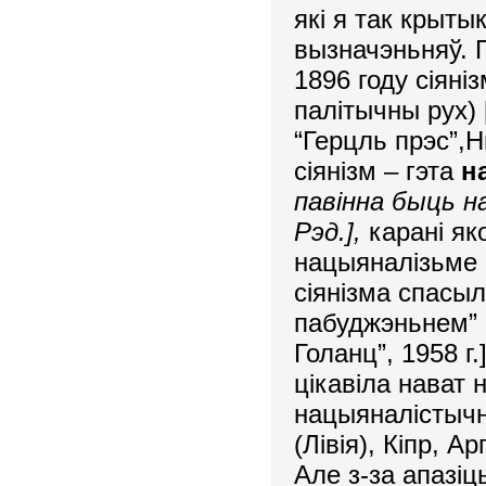
які я так крыты
вызначэньняў. 
1896 году сіян
палітычны рух) 
“Герцль прэс”,Н
сіянізм – гэта
н
павінна быць н
Рэд.],
карані яко
нацыяналізьме 
сіянізма спасыл
пабуджэньнем” [
Голанц”, 1958 г.
цікавіла нават 
нацыяналістычн
(Лівія), Кіпр, 
Але з-за апазіц