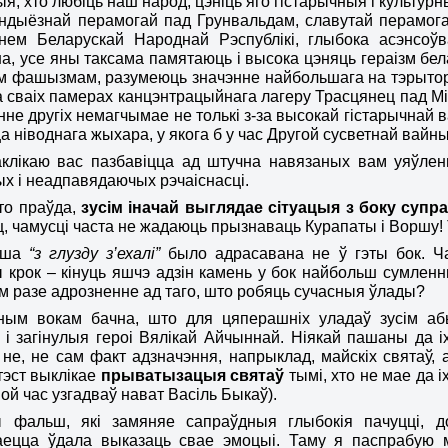
тыя, хто любіць наш народ, цэніць яго гістарычныя і культу
андыёзнай перамогай пад Грунвальдам, славутай перамога
нем Беларускай Народнай Рэспублікі, глыбока асэнсоўва
а, усе яны таксама памятаюць і высока цэняць гераізм бела
м фашызмам, разумеюць значэнне найбольшага на тэрыторы
а сваіх памерах
канцэнтрацыйнага лагеру Трасцянец пад 
нне другіх немагчымае не толькі з-за высокай гістарычнай в
а ніводнага жыхара, у якога б у час Другой сусветнай вайн
аклікаю вас пазбавіцца ад штучна навязаных вам уяўленн
х і неадпавядаючых рэчаіснасці.
то праўда,
зусім іначай выглядае сітуацыя з боку супр
, чамусці часта не жадаюць прызнаваць Курапаты і Воршу!
аша
“з глузду з’ехалі”
было адрасавана не ў гэты бок. Ч
 крок – кінуць яшчэ адзін камень у бок найбольш сумле
ім разе адрозненне ад таго, што робяць сучасныя ўлады?
еным вокам бачна, што
для цяперашніх ул
ада
ў
зусім аб
і загіну
л
ыя героі Вялікай Айчыннай. Ніякай пашаны да і
 не, не сам факт адзначэння, напрыклад, майскіх святаў,
тэст выклікае
прыватызацыя святаў
тымі, хто не мае да 
вой час узгадваў нават Васіль Быкаў).
 фальш, які замяняе сапраўдныя глыбокія пачуцці, д
аецца ўдала выказаць свае эмоцыі. Таму я паспрабую 