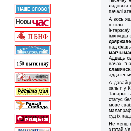
тысячаў н
лядовыя 
пачалі ат
А вось яш
школы і…
інтарэса
імкнуцца 
дзяржав
над фашыз
магчымае
Аддаць св
вачах “н
славянск
аддазен
А давайце
запыт у 
Таварыст
статус бе
мове сваі
малапраф
суд іх па
Не менш ц
з гэтай з