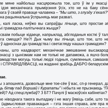
ле мяне найбольш насцярожыла тое, што ў ім у якасці
 ідэя механічнага прымірэння ўсіх, хто не на баку сё
ага ў сваёй праваце чалавека –
“Мы што, з глузду з’ехалі?
на рацыянальна ўспрыняць мае развагі.
, калі ласка, няўжо вы сапраўды лічыце, што простае а
ыі грамадска-палітычнага жыцця?
 сваім побыце кідаеце, напрыклад, абглоданыя косткі ў т
яга смецця?
Не?! Дык чыму вы лічыце, што тое, што н
 ў адносінах да грамадства і светагл
я
ду нашых грамадзян?
ананы,
што
наадварот: механічнае змешванне высакарод
насці з цынізмам нам не толькі не дапаможа, а яшчэ боль
мадстве могуць толькі людзі годныя, сумленныя, самаах
 і СПРАВЯДЛІВАСЦІ
, на жаданні зрабіць ДАБРО беларускі
лае.
ы з апошняга
,
дазвольце мне тое-сёе ў вас, сп-р генерал, д
ь бітву пад Воршай і Курапаты”
і нібыта не прызнаюць
“П
ней)? Ад спецслужбаў? З БТ? Пачулі ў маскоўскіх кабінетах?
ю ніводнага такога выпадаку і не магу ўявіць сабе, што 
(адмысловая правакацыя – гэта іншая справа, але пра яе