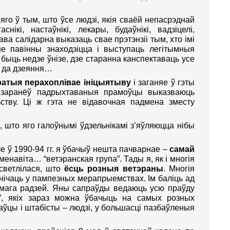
яго ў тым, што ўсе людзі, якія сваёй непасрэднай
кі, настаўнікі, лекары, будаўнікі, вадзіцелі,
ава салідарна выказаць свае прэтэнзіі тым, хто імі
е павінны знаходзіцца і выступаць легітымныя
 быць недзе ўнізе, дзе старанна канспектаваць усе
ва да дзеяння…
атыя перахоплівае ініцыятыву
і заганяе ў гэты
 заранёў падрыхтаваныя прамоўцы выказваюць
ству. Ці ж гэта не відавочная падмена зместу
, што яго галоўнымі ўдзельнікамі з’яўляюцца нібы
ле
ў
1990-94 гг. я ўбачыў нешта пачварнае –
самай
навіта… “ветэранская група”. Тады я, як і многія
светлілася, што
ёсць розныя ветэраны
. Многія
нічаць у пампезных мерапрыемствах. Ім баліць ад
 мага радзей. Яны сапраўды ведаюць усю праўду
”, якіх зараз можна ўбачыць на самых розных
цы і штабісты – людзі, у большасці пазбаўленыя