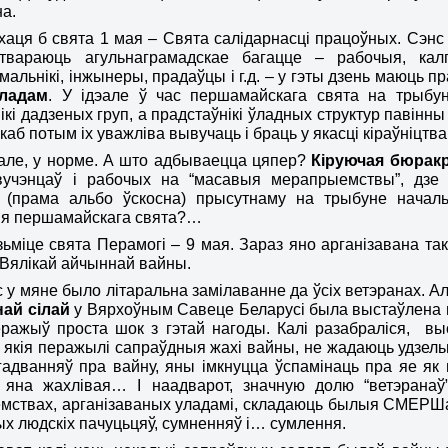
а.
хаця б свята 1 мая – Свята салідарнасці працоўных. Сэнс 
твараюць агульнаграмадскае багацце – рабочыя, калгасні
альнікі, інжынеры, прадаўцы і г.д. – у гэты дзень маюць пр
ладам
. У ідэале ў час першамайскага свята на трыбун
ікі дадзеных груп, а прадстаўнікі ўладных структур павінны
каб потым іх уважліва вывучаць і браць у якасці кіраўніцт
эале, у норме. А што адбываецца
цяпер
?
Кіруючая бюракр
вучэнцаў і рабочых на “масавыя мерапрыемствы”, дзе
кі (прама альбо
ўскосна
) прысутнаму на трыбуне началь
ня першамайскага свята?…
з
ь
міце свята Перамогі – 9 мая. Зараз яно арганізавана так
Вялікай айчыннай вайны.
с у мяне было літаральна замілаванне да ўсіх ветэранах. А
ай сіла
й
у Вярхоўным Савеце Беларусі была выстаўлена ме
еражы
ў
проста шок з гэтай нагоды. Калі разабраліся, вы
 якія перажылі сапраўдныя жахі вайны, не жадаюць удзель
гадванняў пра вайну, яны імкнуцца ўспамінаць пра яе як
 яна жахлівая… І наадварот, значную долю “ветэранаў
ствах, арганіз
аваных
уладамі, складаюць былыя СМЕРШаў
х людскіх пачуцьцяў, сумненняў і
…
сумлення
.