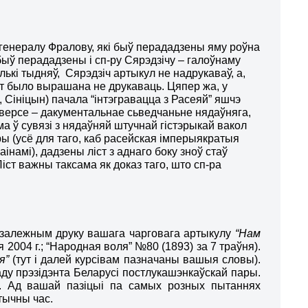
т генералу Фралову, які быў перададзены яму роўна
быў перададзены і сп-ру Сярэдзічу – галоўнаму
ькі тыдняў, Сярэдзіч артыкул не надрукаваў, а,
іст было вырашана не друкаваць. Цяпер жа, у
 Сініцын) пачала “інтэгравацца з Расеяй” яшчэ
ўверсе – дакументальнае сьведчаньне нядаўняга,
а ў сувязі з нядаўняй штучнай гістэрыкай вакол
ы (усё для таго, каб расейская імперыякратыя
намі), дадзены ліст з аднаго боку зноў стаў
іст важны таксама як доказ таго, што сп-ра
езалежным друк
у вашага чарговага артыкулу
“Нам
я
2004 г.;
“Народная воля” №80 (1893) за 7 траўня).
я”
(тут і далей курсівам пазначаны вашыя словы).
аду прэзідэнта Беларусі постлукашэнкаўскай пары.
. Ад вашай пазіцыі па самых розных пытаннях
ытычны час.