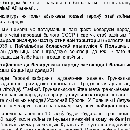
, быццам бы яны – начальства, бюракраты – і ёсць гало
ялікай Айчыннай…
клатуры ня толькі абыякавы подзьвіг герояў гэтай вайны
ага народу.
шым немагчыма патлумачыць такі факт: беларускі народ
ні з усімі народамі былога СССР і свету), стаў адзіны
абралі значную частку этнічнай тэрыторыі
(Беласточчын
939 г.
Паўмільёны беларусаў апынуліся ў Польшчы
 каб далучыць Калінінградскую вобласць да РФ. З таго
цца, ды й лёс Калінінграда няпэўны…
таўленне да беларускага народу застаецца і
больш 
ашы бацькі ды дзяды?!
лады Гародні забаранілі адзначэнне гадавіны Грунваль
падалі тры грамадскія арганізацыі – Гродзенская арганіз
 літоўцаў “Тэвінэ”. Грунвальдская бітва мела грандыёзна
ў ёй нашых народаў на
працягу
паўтысячагоддзя
ні нага 
га ды іншых народаў Усходняй Еўропы. У Польшчы і Летув
 нас, у Беларусі, нават на грамадскім узроўні
забараняюць
.
ародні за апошнія 10 гадоў будзе збудаваны трэці помні
50 гадоў пасля вайны
загінулыя памежнікі
нікому не былі 
каб пачаць мемарыялізацыю Курапатаў – сусветна вядомай м