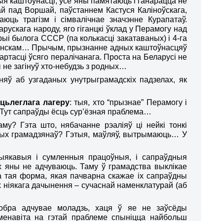
рныя каштоўнасці, усе яны памятаюць і ганарацца не
й пад Воршай, паўстаннем Кастуся Каліноўскага,
юць трагізм і сімвалічнае значэнне Курапатаў.
рускага народу, яго гіганцкі ўклад у Перамогу над
і былога СССР (па колькасці закатаваных) і 4-га
Мінскам… Прычым, прызнанне адных каштоўнасцяў
артасці ўсяго пералічанага. Проста на Беларусі не
ы
не загінуў хто-небудзь з р
одных
…
яў аб узгаданых унутрыграмадскіх падзелах, як
ацьлеглага лагеру
: тыя, хто “прызнае” Перамогу і
 Тут сапраўды ёсць сур’ёзная праблема…
аму? Гэта што, н
я
бачанне рэаліяў ці нейкі тонкі
нных грамадзянаў? Гэтыя, маўляў, вытрымаюць… У
ыякавы
я
і с
умленны
я працоўныя, і сапраўдныя
х яны не адчуваюць. Таму ў грамадства выклікае
 а тая форма, якая пачварна скажае іх сапраўдны
іх ніякага дачынення – сучаснай наменклатурай (аб
обра адчувае моладзь, хаця ў яе не заўсёды
менавіта на гэтай праблеме спыніцца найбольш