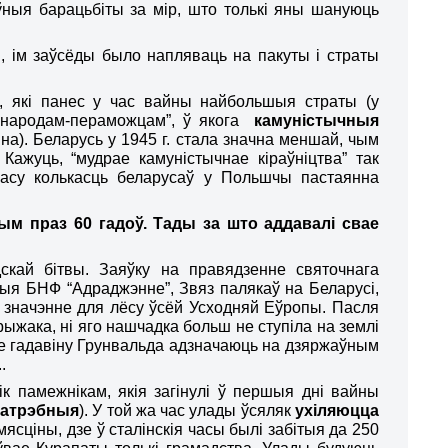
ўныя барацьбіты за мір, што толькі яны шануюць
, ім заўсёды было напляваць на пакуты і страты
, які панес у час вайны найбольшыя страты (у
м “народам-пераможцам”, ў якога
камуністычныя
а). Беларусь у 1945 г. стала значна менш
ай
, чым
. Кажуць
,
“мудрае камуністычнае кіраўніцтва” так
 часу колькасць беларусаў у Польшчы пастаянна
чым
праз 60 гадоў.
Тады за што аддавалі свае
дскай бітвы. Заяўку на правядзенне святочнага
ацыя БНФ “Адраджэнне”, Звяз палякаў на Беларусі,
е значэнне для лёсу ўсёй Усходняй Еўропы. Пасля
крыжака, ні яго нашчадка больш не ступіла на землі
е гадавіну Грунвальда адзначаюць на дзяржаўным
..
к памежнікам, якія загінулі ў першыя дні вайны
патрэбныя
). У той жа час улады ўсяляк
ухіляюцца
ясціны, дзе ў сталінскія часы былі забітыя
да
2
5
0