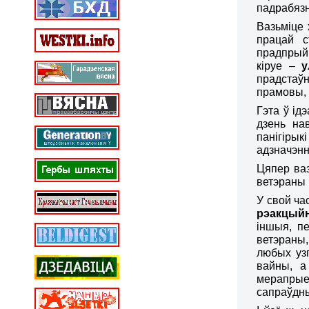
падрабязн
Ваз
ь
міце 
працай с
прадпрыйм
кіруе –
у
прадстаўн
прамовы, 
Гэта ў ід
дзень на
панігіры
адзначэн
Цяпер ва
ветэраны 
У свой ча
рэакцыйн
іншыя, п
ветэраны,
любых уз
вайны, а
мерапрыем
сапраўдны