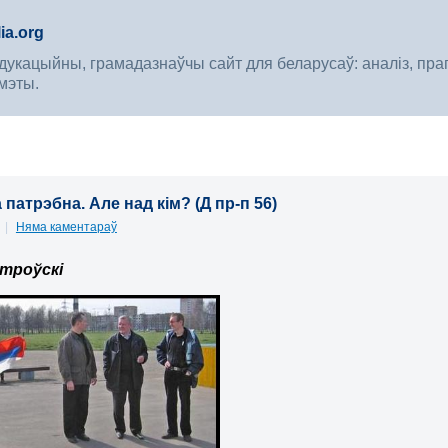
ia.org
укацыйны, грамадазнаўчы сайт для беларусаў: аналіз, прагноз
мэты.
патрэбна. Але над кім? (Д пр-п 56)
7
|
Няма каментараў
троўскі