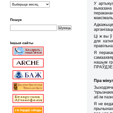
У артыку
выказана
пераканан
максімаль
Пошук
Адкажыце
арганізац
Ці ж вы ў
для хатн
Іншыя сайты
правільна
Я перак
самаахвяр
нашым гра
ПРАЎДЗЕ
Пра міну
Зыходзяч
“прызнаюц
аб ім паз
Я не веда
прычынах 