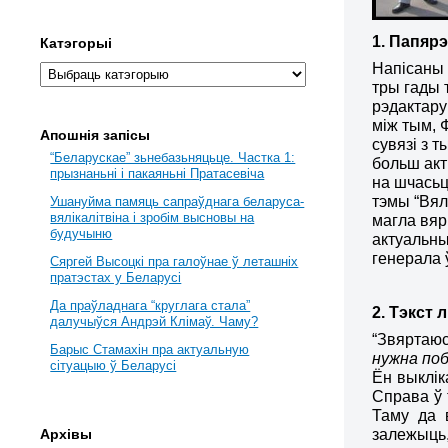
1. Папяр
Катэгорыі
Напісаны 
тры гады 
рэдактару
між тым, 
Апошнія запісы
сувязі з 
“Беларускае” зьнебазьняцьце. Частка 1:
больш акт
прызнаньні і пакаяньні Пратасевіча
на шчасьц
тэмы “Вял
Ушануйма памяць сапраўднага беларуса-
вялікалітвіна і зробім высновы на
магла вяр
будучыню
актуальны
генерала
Сяргей Высоцкі пра галоўнае ў леташніх
пратэстах у Беларусі
Да праўладнага “круглага стала”
2. Тэкст л
далучыўся Андрэй Клімаў. Чаму?
“Звяртаюс
Барыс Стамахін пра актуальную
нужна поб
сітуацыю ў Беларусі
Ён выклік
Справа ў 
Таму да 
залежыць,
Архівы