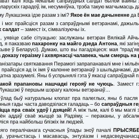
нават калі хоць некалькі сапраўдных салдат былой вайны
еларускіх гарадоў, ім, несумніўна, трэба такую магчымасць д
му Лукашэнка ідзе разам з імі?
Якое ён мае дачыненне
да 
о і мог прайсціся разам з сапраўднымі ветэранамі, дажы
л
ы
 салдат
– замест іх, сімвалізуючы іх.
, уявіце сабе сітуацыю: заслужаны ветэран Вялікай Ай
д, я паказваю
пахаронку на майго дзеда Антона
, які заг
 жыве ў Беларусі). Думаю, што вы пагадзіцеся: мая “прад
 доказу гераізму і ахвярнасці чалавека, чым смерць на
ганізатары святкавання Перамогі запрапанавалі мне і мільён
– прайсціся ад іх імя ў калонне ветэранаў з
шыльдачка
мі, д
датна зразумелі. Яны б успрынялі гэта ў якасці сапраўднай
такой прапановы нашчадкі герояў не чуюць
. Замест 
 Лукашэкі ў першым шэрагу калоны ветэранаў…
ўлад быў натуральны клопат пра палеглых, яны б пасля в
ныя гады часта даводзілася галадаць – бо
сапраўдныя гер
і
цц
а пра сваіх удоў і дзяцей!
А між тым, калі б мы маглі 
 ён аддаў сваё жыццё за Радзіму, – пераканы, у
абсал
ліся пра найбольш блізкіх ім людзей.
сяго пералічанага сучасныя ўлады зноў пачалі
ПРЫСЯБЕ
ці, урачыстасць і масавасць, энтузіазм і недасведчана