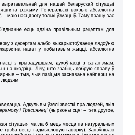
 выратавальнай для нашай беларускай сітуацыі
нняшняга рэжыму. Генеральскі вокрык абсалютна
”,
– маю насцярогу толькі ўзмацніў. Таму прашу вас
б’яднанне ёсць адзіна правільным рэцэптам для
алерку з дэсертам альбо выкарыстоўваеце лядоўню
екарэктна нават у побытавым жыцці, абсалютна
насці з крывадушшам, духоўнасці з сатанізмам,
ш нашкодзіць. Лічу, што зрабіць добрую справу ў
вярныя – тыя, чыя пазіцыя заснавана найперш на
м людзям
.
аведацца. Адкуль вы ўзялі звесткі пра людзей, якія
ерамогу і Трасцянец”
(чырвоны сцяг – гэта другое,
такая сітуацыя магла б мець месца па натуральных
 трэба весці і адмысловую гаворку). Запэўніваю