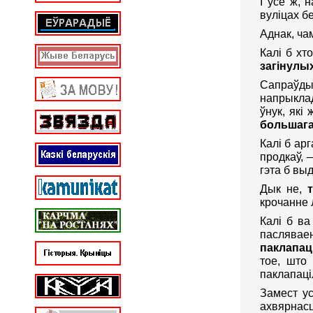
І ўсё ж, 
вуліцах б
Аднак, ча
Калі б хт
загіну
л
ых
Сапраўды
напрыкла
ўнук, які
большага
Калі б ар
продкаў, 
гэта б вы
Дык не,
крочанне
Калі б
ва
пасляваен
паклапац
тое, што
паклапаці
Замест у
ахвярнас