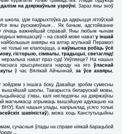
ўвае Курапаты толькі грамадства. Улады будуюць
далізм на дзяржаўным узроўні
. Зараз яны зноў
ая школа, ідзе падрыхтоўка да адкрыцця літоўскай
. Усе яны рускамоўныя… Як бачым, адстойванне
 РФ лічаць важнейшай справай. Яны любым чынам
аведных м
я
ншасцяў – на сваёй мове нават
у іншай
аў найбольшыя ахв
я
р
ы
на алтар агульнай Перамогі
не толькі не клапоціцца, а
наўмысна робіць ўсё
мову, гісторыю, сімвалы, традыцыі, светагляд!
і) нерэальна нават праз суд! Уяўляеце? На нашых
аснага хрысціянскага народу на яго
ўласнай
акуты
ў час Вялікай Айчыннай,
за ўсе ахвяры
,
 зойдзем з іншага боку. Давайце зробім сумесны
ай вышэйшай школы, Таварыста беларускай мовы,
утыцыйнасці з’явы, калі нягледзячы на дзяржаўны
іякай магчымасці атрымаць вышэйшую адукацыю на
х ВНУ). Калі нашыя улады, напрыклад, усяго толькі
асейскіх
шавініст
аў
), можа хоць Канстутыцыйны
мам, сучасныя ўлады на справе ніякай барацьбой
аўсюду…