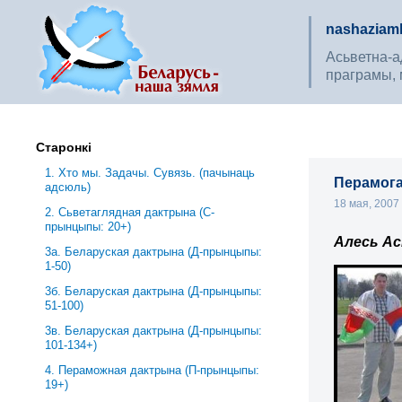
nashaziaml
Асьветна-ад
праграмы, 
Старонкі
1. Хто мы. Задачы. Сувязь. (пачынаць
Перамога 
адсюль)
18 мая, 200
2. Сьветаглядная дактрына (С-
прынцыпы: 20+)
Алесь Ас
3a. Беларуская дактрына (Д-прынцыпы:
1-50)
3б. Беларуская дактрына (Д-прынцыпы:
51-100)
3в. Беларуская дактрына (Д-прынцыпы:
101-134+)
4. Пераможная дактрына (П-прынцыпы:
19+)