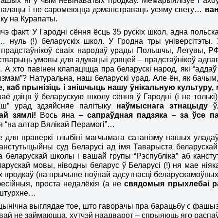
ашых ні ў чым невінаватых продкаў. Мемарыялізуе і ахо
палацы і не саромеюцца дэманстраваць усяму свету…
ван
аку на Курапаты.
чэ факт. У Гародні сёння ёсць 35 рускіх школ, адна польск
 нуль (!) беларускіх школ. У Гродна тры універсітэты
ў прадстаўнікоў сваіх народаў урады Польшчы, Летувы,
стварыць умовы для адукацыі дзяцей – прадстаўнікоў адп
е
. А хто павінен клапаціцца пра беларускі народ, які “адд
мам”? Натуральна, наш беларускі урад. Але ён, як бачым, 
, каб прынізіць і знішчыць нашу ўнікальную культуру, 
аё дзіця ў беларускую школу сёння ў Гародні (і не тольк
аш” урад здзяйсняе палітыку
наўмыснага
этнацыду
ўл
ай зямлі!
Вось яна –
сапраўдная падзяка – за ўсе п
ыя
“
на алтар Вялікай Перамогі
”
…
 для праверкі глыбіні магчымага сатанізму нашых уладаў
Канстутыцыйны суд Беларусі ад імя Таварыста беларуск
а беларускай школы і
вашай
групы “Рэспубліка” аб канст
ларускай мовы, ніводны беларус ў Беларусі (!) ня мае н
х продкаў (па прычыне поўнай адсутнасці беларуск
амоўны
есійныя, проста недалёкія (а не
свядом
ыя
прыхлебаі р
дшту
р
хне…
ынічна выглядае тое, што гаворачы пра барацьбу с фашыз
’явай не займаюцца, хутчэй наадварот – спрыяюць яго расп