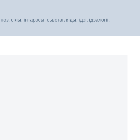
, сілы, інтарэсы, сьветагляды, ідэі, ідэалогіі,