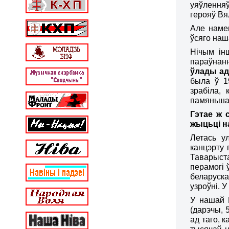
уяўленняў
герояў В
Але намен
ўсяго наш
Нічым ін
параўнан
ўлады ад
была ў 1
зрабіла,
памяньшае
Гэта
е
ж с
жыцьці н
Летась у
канцэрту 
Таварыста
перамогі 
беларуска
узроўні. У
У нашай Г
(дарэчы, 
ад таго, 