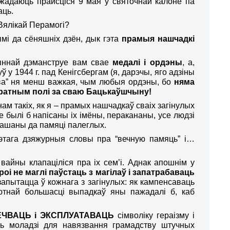
 жадаюць прайсціся 9 мая ў святочнай калоне па
аць.
Вялікай Перамогі?
мі да сёняшніх дзён, дык гэта
прамыя нашчадкі
чыннай дэманструе вам свае
медалі і
о
рдэны
, а,
інуў у 1944 г. пад Кенігсбергам (я, дарэчы, яго адзіны
’ява” ня менш важкая, чым любыя
о
рдэны, бо
няма
 ратным полі за сваю
Б
ацькаўшчыну!
ам такіх, як я – прамых нашчадкаў сваіх загіну
л
ых
зе былі б напісаны іх
імёны
, перакананы, усе людзі
 пашаны да памяці па
легл
ых.
гэтага дзяжурныя словы пра “вечную памяць” і…
айны клапаціліся пра іх сем’і. Аднак апошнім у
оі не маглі паўстаць з магілаў і запатрабаваць
запытацца ў кожнага з загіну
л
ых: як кампенсаваць
ютна
й большасці выпадкаў яны пажадалі б, каб
ЧВАЦЬ і ЭКСПЛУАТАВАЦЬ
сімволіку гераізм
у
і
сць моладзі для навязвання грамадству штучных