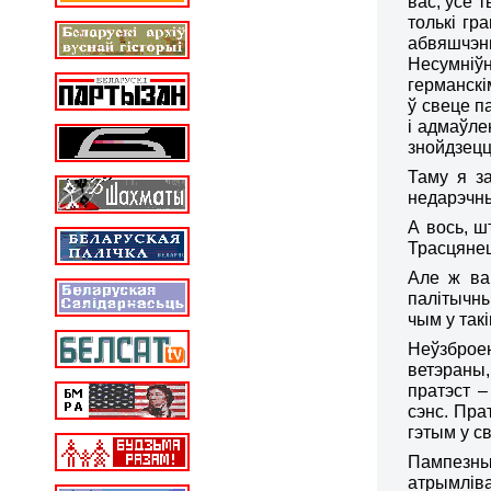
вас, усе 
толькі гр
абвяшчэн
Несумніўн
германскі
ў свеце
п
і адмаўле
знойдзецц
Таму я з
недарэчны
А вось
, ш
Трасцянец
Але ж в
палітычны
чым у так
Не
ўзбро
ветэраны, 
пратэст –
сэнс. Пра
гэтым у с
Пампезны
атрымлів