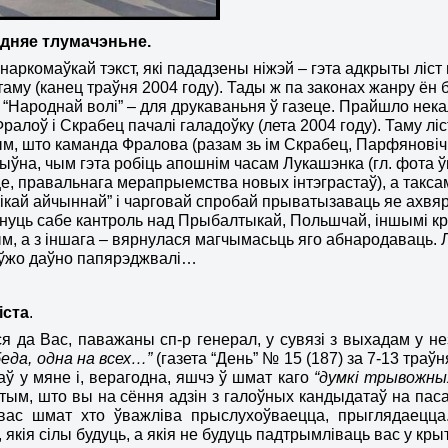
эдняе тлумачэньне.
наркомаўкай тэкст, які пададзены ніжэй – гэта адкрыты ліс
таму (канец траўня 2004 году). Тады ж па законах жанру ён 
 “Народнай волі” – для друкаваньня ў газеце. Прайшло некал
Фралоў і Скрабец пачалі галадоўку (лета 2004 году). Таму л
тым, што каманда Фралова (разам зь ім Скрабец, Парфяновіч,
ыўна, чым гэта робіць апошнім часам Лукашэнка (гл. фота 
е, правальнага мерапрыемства новых інтэграстаў), а таксам
ікай айчыннай” і чарговай спробай прыватызаваць яе ахвяр
нуць сабе кантроль над Прыбалтыкай, Польшчай, іншымі краі
м, а з іншага – вярнулася магчымасьць яго абнародаваць. Л
 ўжо даўно папярэджвалі…
іста
.
я да Вас, паважаны сп-р генерал, у сувязі з выхадам у н
еда, одна на всех…”
(газета “День” № 15 (187) за 7-13 траўн
аў у мяне і, верагодна, яшчэ ў шмат каго
“думкі трывожны
тым, што вы на сёння адзін з галоўных кандыдатаў на пас
вас шмат хто ўважліва прыслухоўваецца, прыглядаецца
 якія сілы будуць, а якія не будуць падтрымліваць вас у кр