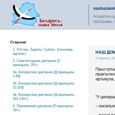
nashaziaml
Асьветна-ад
праграмы, 
Старонкі
1. Хто мы. Задачы. Сувязь. (пачынаць
НАШ ДОМ 
адсюль)
8 чэрвеня, 2
2. Сьветаглядная дактрына (С-
прынцыпы: 20+)
Прыступае
3a. Беларуская дактрына (Д-прынцыпы:
практычна
1-50)
артыкула,
3б. Беларуская дактрына (Д-прынцыпы:
51-100)
3в. Беларуская дактрына (Д-прынцыпы:
“У цяпера
101-134+)
– насельн
4. Пераможная дактрына (П-прынцыпы:
19+)
– расце п