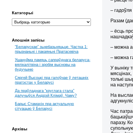
– гадоўля
Катэгорыі
Разам (да
– ёсць пр
нашчадкаў
Апошнія запісы
– можна а
“Беларускае” зьнебазьняцьце. Частка 1:
прызнаньні і пакаяньні Пратасевіча
– можна г
Ушануйма памяць сапраўднага беларуса-
вялікалітвіна і зробім высновы на
У выніку 
будучыню
мясцінах,
Сяргей Высоцкі пра галоўнае ў леташніх
толькі шы
пратэстах у Беларусі
на наступ
Да праўладнага “круглага стала”
На выслан
далучыўся Андрэй Клімаў. Чаму?
адгукнулі
Барыс Стамахін пра актуальную
сітуацыю ў Беларусі
Час патра
бацькаўшч
паразу. К
супольную
Архівы