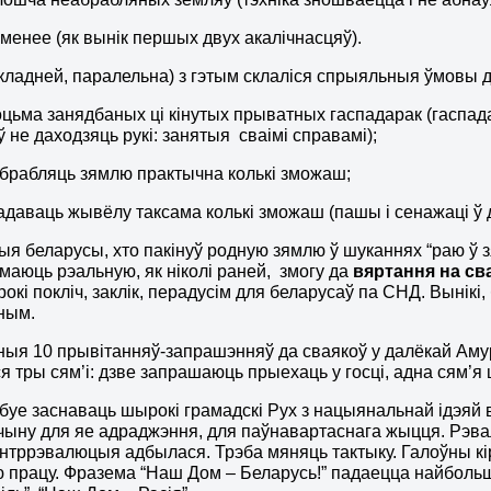
 менее (як вынік першых двух акалічнасцяў).
кладней, паралельна) з гэтым склаліся спрыяльныя ўмовы 
оцьма занядбаных ці кінутых прыватных гаспадарак (гаспад
 не даходзяць рукі: занятыя сваімі справамі);
брабляць зямлю практычна колькі зможаш;
адаваць жывёлу таксама колькі зможаш (пашы і сенажаці ў д
тыя беларусы, хто пакінуў родную зямлю ў шуканнях “раю ў з
 маюць рэальную, як ніколі раней, змогу да
вяртання на с
рокі покліч, заклік, перадусім для беларусаў па СНД. Вынік
ным.
ыя 10 прывітанняў-запрашэнняў да сваякоў у далёкай Амурс
ся тры сям’і: дзве запрашаюць прыехаць у госці, адна сям’
буе заснаваць шырокі грамадскі Рух з нацыянальнай ідэяй
ыну для яе адраджэння, для паўнавартаснага жыцця. Рэв
онтррэвалюцыя адбылася. Трэба мяняць тактыку. Галоўны кір
 працу. Фразема “Наш Дом – Беларусь!” падаецца найбольш