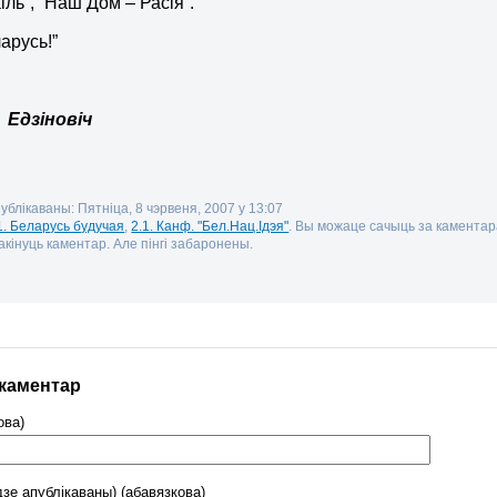
іль”, “Наш Дом – Расія”.
арусь!”
Едзіновіч
ублікаваны: Пятніца, 8 чэрвеня, 2007 у 13:07
1. Беларусь будучая
,
2.1. Канф. "Бел.Нац.Ідэя"
. Вы можаце сачыць за камента
кінуць каментар. Але пінгі забаронены.
 каментар
ова)
дзе апублікаваны) (абавязкова)