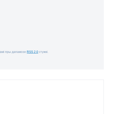
рамі пры дапамозе
RSS 2.0
стужкі.