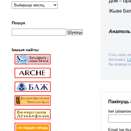
Дом – Ізра
Жыве Бел
Пошук
Анатоль 
Іншыя сайты
Гэты запіс ап
Катэгорыі:
1.
Вы можаце па
Пакінуць
Імя (абавязк
Email (не бу