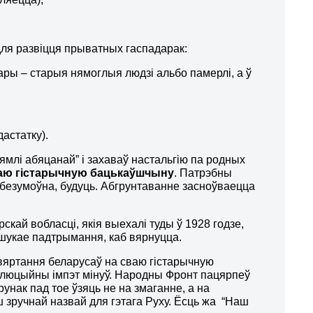
для развіцця прыватных гаспадарак:
ары – старыя нямоглыя людзі альбо памерлі, а ў
астатку).
ямлі абяцанай” і захаваў настальгію па родных
ваю гістарычную бацькаўшчыну
. Патрэбны
і, безумоўна, будуць. Абгрунтаванне засноўваецца
кай вобласці, якія выехалі туды ў 1928 годзе,
я шукае падтрымання, каб вярнуцца.
 вяртання беларусаў на сваю гістарычную
алюцыйны імпэт мінуў. Народны Фронт пацярпеў
унак пад тое ўзяць не на змаганне, а на
 зручнай назвай для гэтага Руху. Ёсць жа “Наш