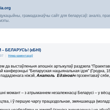
ia.org
укацыйны, грамадазнаўчы сайт для беларусаў: аналіз, прагноз
мэты.
– БЕЛАРУСЬ! (кБНІ)
007
|
Няма каментараў
м да выстаўленьня апошніх артыкулаў раздзела “Праектав
й канферэнцыі “Беларуская нацыянальная ідэя” (Гродна, 18-
 пададзенага ніжэй,
Анатоль Едзіновіч
прэзентаваў сябе,
шні момант – з атрыманнем незалежнасці Беларусі – у вёс
іцтва, і ў першую чаргу працаздольнае, змяншаецца (моладз
лошча неабрабляных земляў (тэхніка зношваецца і не абнаў