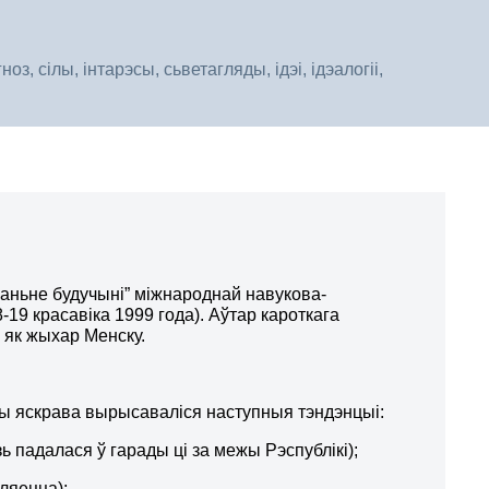
, сілы, інтарэсы, сьветагляды, ідэі, ідэалогіі,
аньне будучыні” міжнароднай навукова-
19 красавіка 1999 года). Аўтар кароткага
 як жыхар Менску.
цы яскрава вырысаваліся наступныя тэндэнцыі:
ь падалася ў гарады ці за межы Рэспублікі);
ляецца);