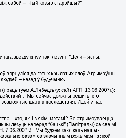
між сабой – “Чый козыр старэйшы?”
га зьезду кінуў такі лёзунг: “Цели – ясны,
ноў вярнуліся да гэтых крылатых слоў. Атрымаўшы
ь людзей – назад ў будучыню.
 (працытуем А.Лябедзьку; сайт АГП, 13.06.2007г.):
х действий… Мы сейчас должны решить, кто
ть возможные шаги и последствия. Идей у нас
ва – хто, як, і з якімі мэтамі? Бо атрымоўваецца
льцы лезуць наперад “бацькі” (Палітрады) са сваімі
, 7.06.2007г.): “Мы будзем заклікаць нашых
вяткаваньне разам са злачынным рэжымам і з якой