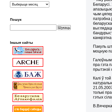
Беларусі.
апазыцы
чым цяпер
патрэбна
Пошук
беларуска
выглядаць
бандурыст
канкрэтна
Іншыя сайты
Пакуль шт
моцную па
Галоўнымі
пра гэта 
прытэнзіі
Калі ў то
натуральн
21.05.200
толькі пр
гэтых сіл
В.Вячорка