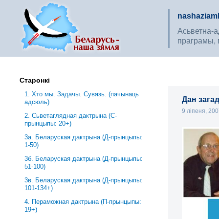
nashaziaml
Асьветна-ад
праграмы, 
Старонкі
1. Хто мы. Задачы. Сувязь. (пачынаць
Дан зага
адсюль)
9 ліпеня, 20
2. Сьветаглядная дактрына (С-
прынцыпы: 20+)
3a. Беларуская дактрына (Д-прынцыпы:
1-50)
3б. Беларуская дактрына (Д-прынцыпы:
51-100)
3в. Беларуская дактрына (Д-прынцыпы:
101-134+)
4. Пераможная дактрына (П-прынцыпы:
19+)