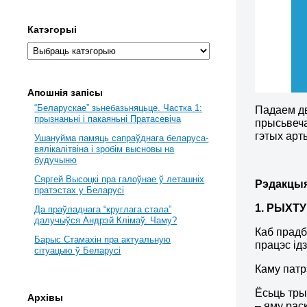
Катэгорыі
Апошнія запісы
“Беларускае” зьнебазьняцьце. Частка 1:
Падаем д
прызнаньні і пакаяньні Пратасевіча
прысьвеча
гэтых арт
Ушануйма памяць сапраўднага беларуса-
вялікалітвіна і зробім высновы на
будучыню
Сяргей Высоцкі пра галоўнае ў леташніх
Рэдакцы
пратэстах у Беларусі
1.
РЫХТУ
Да праўладнага “круглага стала”
далучыўся Андрэй Клімаў. Чаму?
Каб прадб
Барыс Стамахін пра актуальную
працэс ід
сітуацыю ў Беларусі
Каму патр
Ёсьць тры
Архівы
– яму рас