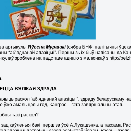
ва артыкулы
Яўгена Мурашкі
(сябра БНФ, палітычны ўцека
ны “аб’яднанай апазіцыі”. Першы зь іх быў напісаны да Канг
ыкулаў зроблена на падставе аднаго з малюнкаў з http://belz
я
.
ЕЦЦА ВЯЛІКАЯ ЗДРАДА
ачыць раскол “аб’яднанай апазіцыі”, здраду беларускаму нар
зе ўжо амаль цэлы год, Кангрэс – гэта завяршальны этап.
эбны такі раскол?
 зацікаўленыя бакі: перш за ўсё А.Лукашэнка, а таксама Рас
кол апазіцыі патрэбны дзеля асабістай ўлады. Расеі – дзе