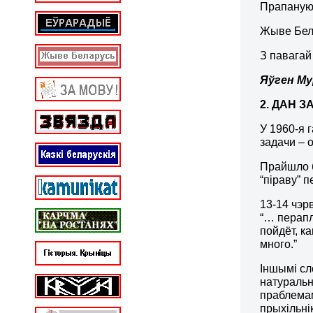
Прапаную 
Жыве Бел
З павагай
Яўген М
2.
ДАН
З
У 1960-я 
задачи – 
Прайшло б
“піраву” 
13-14 чэр
“… перапл
пойдёт, к
много.”
Іншымі сл
натуральн
праблемам
прыхільні