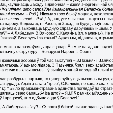
 Зацікаўленасць Захаду відавочная – дзеля энэргетычнай б
ю
[мы лічым, што сапраўды дэмакратычная Беларусь больш 
ашні рэжым. – Рэд.]
. Нікому з трох бакоў моцная, незалеж
[вось гэта – так! – Рэд.]
. Аднак, усе яны свае інтарэсы пры
га народу. Вядома ж, ні Расея, ні Захад ня будуць наўпрост 
 анёлам, а выконваць брудную справу даручаюць іншым. У
аў” – А.Лябедзьку, В.Вячорку, С.Калякіна (гл. малюнак). Не
 “заказаў” Беларусь і за колькі? Адказ мы, відавочна, атрым
о можна паразмаўляць пра сцэнар. Ён мне нагадвае падзеі 
літычную структуру – Беларускі Народны Фронт.
 дзеючымі асобамі ў той час выступілі – З.Пазьняк і В.Вячо
памятаюць. У аднаго лідара, З.Пазьняка, ўзялі верх асабісты
 на гэтую выключнасьць. І ў выніку моцнай народнай плыні н
й час разбурылі партыю, то цяпер руйнуюць вызвольны рух, а 
ая здрада. Адзін з гэтага “трыо”, С.Калякін, не хавае сваіх
7 г.): “ Было прадэманстравана адзінства поглядаў па стра
ацягваць сваю барацьбу [за што? – Я.М] ў рамках аб’яднаны
аў і працэсаў, што адбываюцца ў Беларусі.”
, А.Лябедзька – “ау”! – Сярожа ў бліжэйшы час здасьць і ва