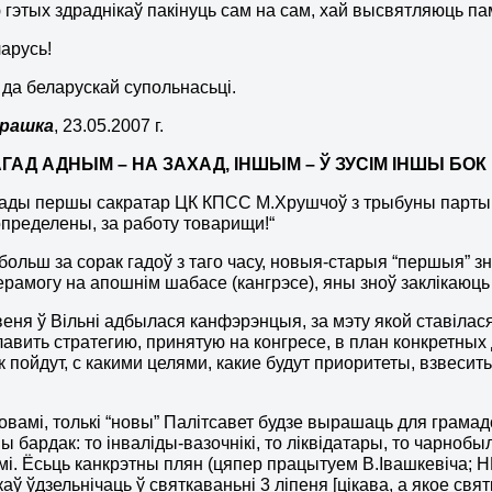
гэтых здраднікаў пакінуць сам на сам, хай высвятляюць па
арусь!
 да беларускай супольнасьці.
урашка
, 23.05.2007 г.
АГАД
АДНЫМ
– НА ЗА
ХА
Д,
ІНШЫМ
–
Ў ЗУСІМ ІНШЫ БОК
гады першы сакратар ЦК КПСС М.Хрушчоў з трыбуны партыйна
определены, за работу товарищи!“
ольш за сорак гадоў з таго часу, новыя-старыя “першыя” з
перамогу на апошнім шабасе (кангрэсе), яны зноў заклікаюц
веня ў Вільні адбылася канфэрэнцыя, за мэту якой ставілася
авить стратегию, принятую на конгресе, в план конкретны
ак пойдут, с какими целями, какие будут приоритеты, взвеси
овамі, толькі “новы” Палітсавет будзе вырашаць для грамадст
ы бардак: то інваліды-вазочнікі, то ліквідатары, то чарнобы
і. Ёсьць канкрэтны плян (цяпер працытуем В.Івашкевіча; НН
каў ўдзельнічаць ў святкаваньні 3 ліпеня [цікава, а якое с