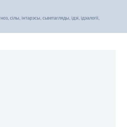
, сілы, інтарэсы, сьветагляды, ідэі, ідэалогіі,