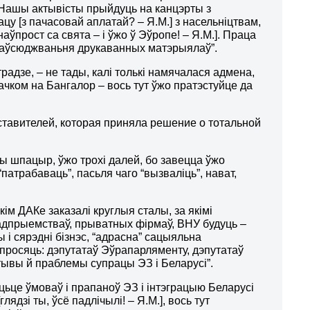
. Нашы актывісты прыйдуць на канцэрты з
цу [з пачасовай аплатай? – Я.М.] з насельніцтвам,
ўпрост са свята – і ўжо ў Эўропе! – Я.М.]. Праца
спаўсюджваньня друкаванных матэрыялаў”.
традзе, – не тады, калі толькі намячалася адмена,
чком на Бангалор – вось тут ўжо пратэстуйце да
ставителей, которая приняла решение о тотальной
шы шпацыр, ўжо трохі далей, бо завецца ўжо
“патрабаваць”, пасьля чаго “вызваліць”, нават,
.
ім ДАКе заказалі круглыя сталы, за якімі
радпрыемстваў, прыватных фірмаў, ВНУ будуць –
 і сярэдні бізнэс, “адрасна” сацыяльна
просяць: дэпутатаў Эўрапарляменту, дэпутатаў
тывы й праблемы супрацы ЭЗ і Беларусі”.
цьце ўмоваў і прапаноў ЭЗ і інтэграцыю Беларусі
ядзі ты, ўсё падлічылі! – Я.М.], вось тут