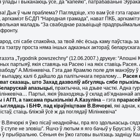
я ўлады і выканаюць ўсе, да “капейкі”, патрабаваньні Эўракам
а! Дык ў чым праблема? Паглядзіце, хто вам ўсё гэта гаран
, аргкаміэт БСДП “Народная грамада”, нават ПКБ, аргкамітэ
 вольная маладзь “За свабоднае разьвіцьцё прадпрыймальніц
фронту.
народ, спі сабе спакойна, за твой лёс ёсьць каму паўстаць з
га тэатру проста няма іншых адказных актораў, беларускага н
газэта „
Tygodnik
powszechny
“ (12.06.2007.) друкуе: “Апошн
ых партыяў, якія ставяць на Расею і на якіх ставіць Расея.
свабоду” А.Мілінкевіча. Гэта дае Крамлю поле для манэўру ў
ў выпадку, калі б дайшло да палітычнага пералому…
Расея 
ат сказаць, што Захад дазволіў абгуляць сябе прыхільн
беларускай апазыцыі,
практычна, на дзьве часткі. Адна гу
ілінкевіча… Партыі, якія ўваходзяць ў склад аб’яднаннай ап
 і АГП, а таксама прыхільнікі А.Казуліна
– гэта
прарасей
выглядаць і БНФ, пад кіраўніцтвам В.Вячоркі
, які аднак
стаў, стаіць бліжэй ўсё ж да поглядаў Мілінкевіча“
 В.Вячоркі я ўжо пісаў неаднойчы, пра яго здольнасьць сядз
 ў ступе не зловіш”. Яшчэ ў лютым я яго бачыў у Брусэлі, ў
 ў прыбіральню. Сёньня ён ўжо гатовы вылізаць задніцу Кал