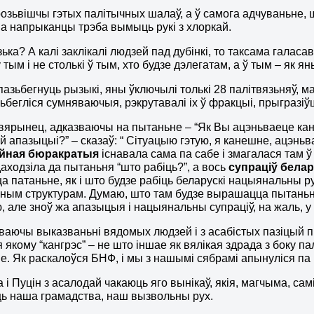
озьвішчы гэтых палітычных шалаў, а ў самога адчуваньне, 
а напрыканцы трэба вымыць рукі з хлоркай.
ька? А калі заклікалі людзей пад дубінкі, то таксама галас
 тым і не столькі ў тым, хто будзе дэлегатам, а ў тым – як 
пазьбегнуць рызыкі, яны ўключылі толькі 28 палітвязьняў, маў
зьбегліся сумняваючыя, рэкрутавалі іх ў фракцыі, прыгразі
ярынец, адказваючы на пытаньне – “Як Вы ацэньваеце канф
й апазыцыі?” – сказаў: “ Сітуацыю гэтую, я канешне, ацэньв
йная бюракратыя
існавала сама па сабе і змагалася там ў 
 даходзіла да пытаньня “што рабіць?”, а вось
супраціў белар
 патаньне, як і што будзе рабіць беларускі нацыянальны р
ым структурам. Думаю, што там будзе вырашацца пытаньн
 але зноў жа апазыцыя і нацыянальны супраціў, на жаль, у 
аючы выказваньні вядомых людзей і з асабістых пазіцый
я якому “кангрэс” – не што іншае як вялікая здрада з боку п
е. Як раскалоўся БНФ, і мы з нашымі сябрамі апынуліся па 
 і Пуцін з асалодай чакаюць яго вынікаў, якія, магчыма, са
ь наша грамадства, наш вызвольны рух.