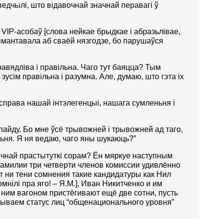
едчылі, што відавочнай значнай перавагі ў
 VIP-асобаў [слова нейкае брыдкае і абразьлівае,
лямантавала аб сваёй нязгодзе, бо парушаўся
справядліва і правільна. Чаго тут баяцца? Тым
усім правільна і разумна. Але, думаю, што гэта іх
справа нашай інтэлегенцыі, нашага сумленьня і
 пайду. Бо мне ўсё трывожней і трывожней ад таго,
ьня. Я ня ведаю, чаго яны шукаюць?”
ітычнай прастытуткі сорам? Ён мяркуе наступным
фамилии три четверти членов комиссии удивлённо
т ни тени сомнения такие кандидатуры как Нил
мнілі
пра яго! – Я.М.
], Иван Никитченко
и им
к ним вагоном пр
и
стёгивают ещё две сотни, пусть
мываем статус лиц “общенационального уровня”