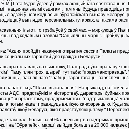
 Я.М.] Гэта будзе ўдзел ў рамках афіцыйнага святкаваньня
і і нацыянальнымі сьцягамі, там яны будуць праводзіць пра
ць людзей ў неабходнасьці эўрапэйскага выбару Беларусі [на
водзіцца ў выглядзе персанальных гутарках, а таксама ра
саваньня ільгот, то трэба ўсё ў свой час, – мяркуюць ў Палі
акцыі пад кодавым назовам “Сацыяльны марш”. Пройдуць ба
я.
ка: “Акция пройдёт накануне открытия сессии Палаты пред
и социальных гарантий для граждан Беларуси.”
чаць пратэставаць на сьметніку, Палітрада ўжо прапануе ін
кім”. Таму плян трохі шырэй, тут табе: “прадэманстраваць”, 
адмяніць”, пасьля чаго “зрабіць, гарантаваць і забяспечыць”
ага нават ёсьць “Шляхі выкананьня”. Напрыклад, на Гомельск
сты АДС, прадстаўнікі міністэрстваў, дырэктары буйных п
аваць” энэргасістэму, прадпрыемствы, “падтрымліваць” малы
ь, а потым нават правядуць вялікую канфэрэнцыю. Куды за
адстаўнікоў Беларусі, якія прадстаўляюць тэму “ Перэспек
удзе такі: калі больш за 50% насельніцтва падтрымае прыня
з, і на “Эўрапейскі марш” выйдзе больш за 20 000 чалавек [гл