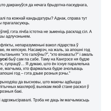
што дакрануўся да нечага брыдотна-паскуднага,
авалі па кожнай кандыдатуры? Аднак, справа тут
яны прагаласуюць.
ляў, гэта лічба істотна не зьменіць расклад сіл. А
ўшы адлучэньнем.
лікты, непаразуменьні вакол лідарства ў
аю, як кепскую. Насамрэч, на жаль, за апошні год
пытаньнях “хто галоўны?”, “хто вінаваты?” і амаль
ускі
быў сам па сабе. Таму на Кангрэсе ня будзе
ух, супраціў… Я думаю, што ён існуе паралельна
е, магчыма, хто фармальна будзе ачольваць
апошні год – гэта дзьве розныя рэчы.”
 прыходзіш да высновы, што маючы адбыцца
алітычных махляроў, вынікам якой стане раскол ў
розныя бакі.
мі адрэжысіравалі. Трэба не даць ім магчымасьць