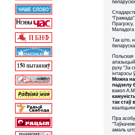
беларускі
Спадарств
“Грамада”
Прагрэсу,
Маладога 
Так што, 
беларуска
Польская 
апазыцыйн
руху “За 
інтарэсы 
Можна нав
падзелу 
вакол А.М
камуністы
так стаў 
кааліцыяні
Пра асобу
“Таўкачом
амаль што