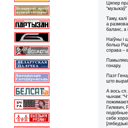
Цяпер пра
“музыкаў”
Таму, кал
а размова
баланс, а
Наіўны і ш
больш Рад
справа – 
Памыляеце
гонару.
Паэт Гена
што выраб
А вось сп
чынам: “
Ч
пожимают 
Гилевич, 
подобные
себе хоро
[
лябедзькі