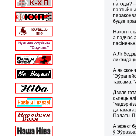
нагоды? –
партыйным
пераконва
будзе пра
Наконт ска
а падчас 
пасіненьн
А.Лябедзь
ликвидаци
А як скон
“Эўрапейс
таксама, “
Дзеля гэт
сьпецыялі
“мадэрніз
дапамагац
Палаты Пр
А эфект б
ў Эўразьвя