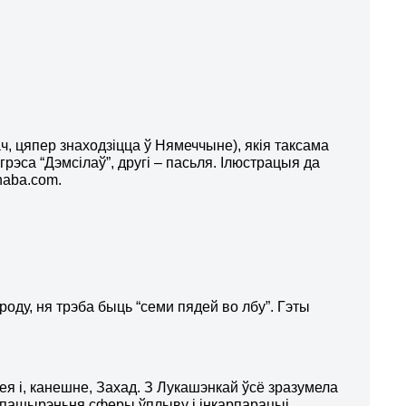
ч, цяпер знаходзіцца ў Нямеччыне), якія таксама
рэса “Дэмсілаў”, другі – пасьля. Ілюстрацыя да
haba.com.
оду, ня трэба быць “семи пядей во лбу”. Гэты
ея і, канешне, Захад. З Лукашэнкай ўсё зразумела
ля пашырэньня сферы ўплыву і інкарпарацыі