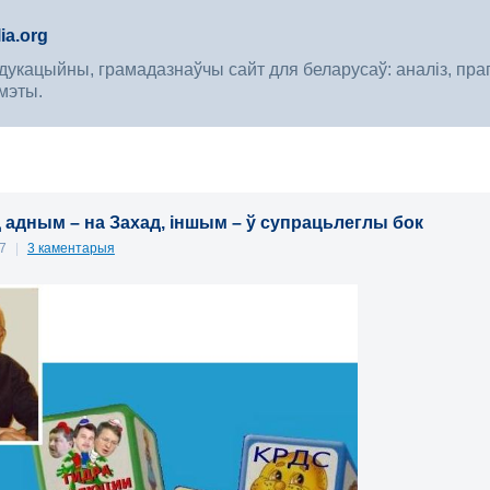
ia.org
укацыйны, грамадазнаўчы сайт для беларусаў: аналіз, прагноз
мэты.
д адным – на Захад, іншым – ў супрацьлеглы бок
07
|
3 каментарыя