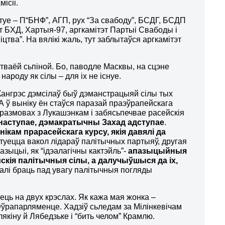
ісіі.
туе – П“БНФ”, АГП, рух “За свабоду”, БСДГ, БСДП
т БХД, Хартыя-97, аргкамітэт Партыі Свабоды і
тва”. На вялікі жаль, тут заблытаўся аргкамітэт
а тваёй сьпіной. Бо, паводле Масквы, на сцэне
ароду як сілы – для іх не існуе.
і Кангрэс дэмсілаў быў дэманстрацыяй сілы тых
 А ў выніку ён стаўся паразай праэўрапейскага
 размовах з Лукашэнкам і забясьпечвае расейскія
наступае, дэмакратычны Захад адступае
.
ікам прарасейскага курсу, якія давялі да
ртуецца вакол лідараў палітычных партыяў, другая
азыцыі, як “ідэалагічны кактэйль”-
апазыцыйныя
скія палітычныя сілы, а далучыўшыся да іх,
, калі браць пад увагу палітычныя погляды
ець на двух крэслах. Як кажа мая жонка –
 Эўрапарляменце. Хадзіў сьледам за Мілінкевічам
якіну й Лябедзьке і “бить челом” Крамлю.