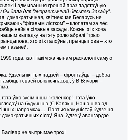
ясьпекі і адмываньня грошай праз падстаўную
бы дала для “энэргетычнай бясьпекі Захаду”,
ная, дэмакратычная, квітнеючая Беларусь не
крываюць “фігавым лістком” – клопатам за лёс
рабіць нейкія сілавыя захады. Кожны з іх хоча
 нашым выпадку на гэту ролю абралі “трыо
 прынцыпова, хто з іх галоўны, прынцыпова – хто
аем пазьней.
1999 года, калі такім жа чынам раскалолі самую
рка. Удзельнікі тых падзей – фронтаўцы – добра
я амбіцыі сваёй выключнасьці, ў В.Вячоркі –
яма.
гэта ўжо зусім іншы “коленкор”, гэта ўжо
 поглядаў на будучыню (С.Калякін, Наша ніва ад
тэгічных напрамках…. Партыя камуністаў будзе ня
х дэмакратычных сілаў. Яна будзе ў авангардзе
с! Балівар не вытрымае трох!