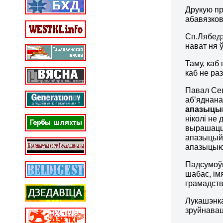
Друкую пр
абавязков
Сп.Лябедз
нават ня ў
Таму, каб 
каб не ра
Павал Сев
аб’яднана
апазыцы
ніколі не
вырашацца
апазыцыйн
апазыцыю,
Падсумоўв
шабас, ім
грамадств
Лукашэнка
зруйнавац