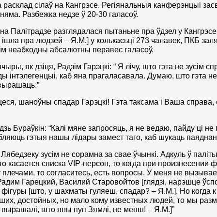
 расклад сілаў на Кангрэсе. Регіянальныя канферэнцыі засв
 няма. Разбежка недзе ў 20-30 галасоў.
і на Палітрадзе разглядалася пытаньне пра ўдзел у Кангрэсе
 ішла пра людзей – Я.М.] у колькасьці 273 чалавек, ПКБ за
 ім неабходны абсалютны перавес галасоў.
чыры, як дзіця, Радзім Гарэцкі: “ Я лічу, што гэта не зусім 
ы інтэлегенцыі, каб яна прагаласавала. Думаю, што гэта не з
вырашаць.”
ся, шаноўны спадар Гарэцкі! Гэта таксама і Ваша справа, 
дзь Бураўкін: “Калі мяне запросяць, я не ведаю, пайду ці не
ляюць гэтыя нашы лідары замест таго, каб шукаць паяднан
. Лябедзеку зусім не сорамна за свае ўчынкі. Адкуль ў пал
то касается списка VIP-персон
,
то когда при произнесении 
плечами, то согласитесь, есть вопросы. У меня не вызывае
Радим Гарецкий, Василий Старовойтов [глядзі
,
нарэшце ўспо
 фігуры
[
што, у шахматы гуляеш, спадар? – Я.М.
]
. Но когда 
ших, достойных, но мало кому известных людей, то мы раз
 вырашалі, што яны пуп Зямлі, не менш! – Я.М.
]
”