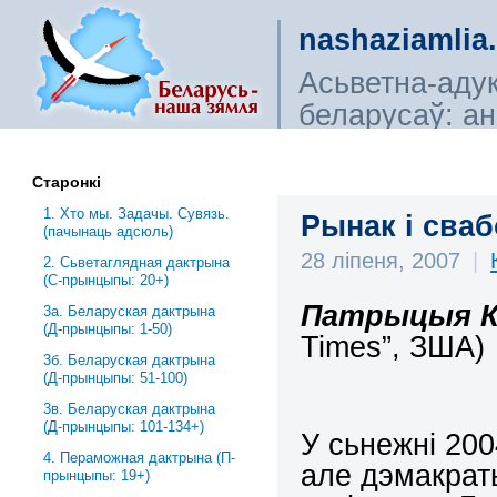
nashaziamlia
Асьветна-аду
беларусаў: ана
сьветагляды, і
Старонкі
1. Хто мы. Задачы. Сувязь.
Рынак і сваб
(пачынаць адсюль)
28 ліпеня, 2007
|
2. Сьветаглядная дактрына
(С-прынцыпы: 20+)
Патрыцыя К
3a. Беларуская дактрына
(Д-прынцыпы: 1-50)
Times”,
З
ША
)
3б. Беларуская дактрына
(Д-прынцыпы: 51-100)
3в. Беларуская дактрына
(Д-прынцыпы: 101-134+)
У сьнежні 200
4. Пераможная дактрына (П-
але дэмакраты
прынцыпы: 19+)