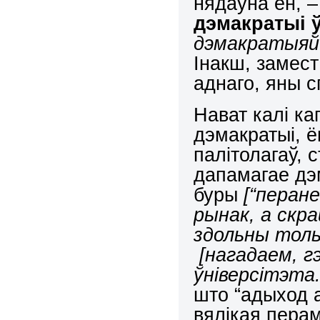
нядаўна ён, 
дэмакратыі 
дэмакратыяй 
Інакш, замест
аднаго, яны 
Нават калі ка
дэмакратыі, ё
палітолагаў,
дапамагае дэ
буры
[“перан
рынак, а скр
здольны тольк
[нагадаем, 
ўніверсітэта.
што “адыход а
вялікая пера