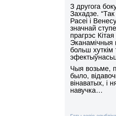
З другога боку
Захадзе. “Так
Расеі і Вене
значнай ступе
прагрэс Кітая
Эканамічныя 
больш хуткім 
эфектыўнасьц
Чыя возьме, п
было, відавоч
вінаватых, і 
навучка…
Гэты запіс апублік