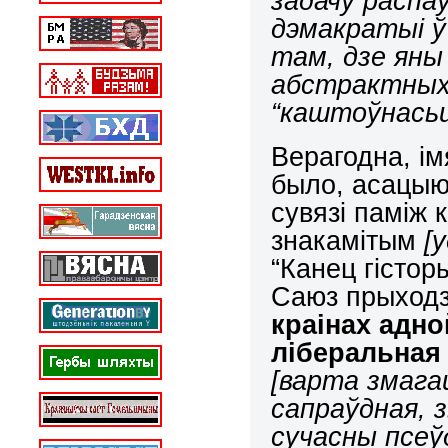
задачу распа
дэмакратыі ў 
там, дзе яны
абстрактных
“каштоўнасьц
Верагодна, і
было, асацыю
сувязі паміж 
знакамітым
[
“Канец гісторы
Саюз прыходзі
краінах адн
ліберальная
[варта змагац
сапраўдная, 
сучасны псеў