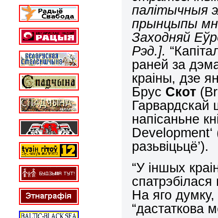
палітычныя э
прынцыпы мно
Заходняй Еўр
Рэд.].
“Капіта
раней за дэм
краіны, дзе я
Брус
Скот
(
B
Гарвардскай ш
напісаньне кніг
Development
‘
разьвіцьцё’).
“У іншых краі
спатрэбілася п
На яго думку
“дастаткова м