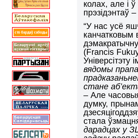
колах, але і 
прэзідэнтаў –
“У нас усё я
канчатковым в
дэмакратычну
(
Francis
Fuku
Універсітэту 
вядомы прапа
прадказаньне
стане аб’ект
– Але часовыя
думку, прынам
дзесяцігоддзя
стала ўзмацн
дарадцах у З