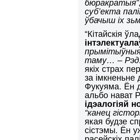
бюракратыя”; 
суб’екта палі
ўбачыш іх зьм
“Кітайскія ўл
інтэлектуала
прымітыўныя,
таму… – Рэд.
якіх страх п
за імкненьне 
Фукуяма. Ён д
альбо нават Р
ідэалогіяй н
“канец гістор
якая будзе с
сістэмы. Ён уж
расейскіх па