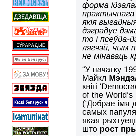
форма ідэала
практычнага 
якія выгадныя
дэградуе дэм
то і псеўда-
лягчэй, чым 
не мінаваць к
“У пачатку 19
Майкл
Мэндэ
кнігі ‘
Democra
of
the
World
‘
s
(‘Добрае імя 
самых папуля
якая рыхтуец
што
рост пр