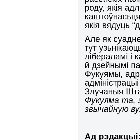
роду, якія ад
каштоўнасьцяў
якія вядуць “
Але як суадн
тут узьнікаюц
лібераламі і 
й дзейнымі па
Фукуямы, адр
адміністрацы
Злучаныя Шта
Фукуяма та, 
звычайную вуж
Ад рэдакцыі