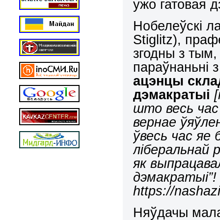
ужо гатовая д
Нобелеўскі л
Stiglitz
), праф
згодны з тым,
параўнаньні 
ацэнцы скла
дэмакратыі
што весь час 
вернае ўяўле
ўвесь час яе
ліберальнай 
як выпрацава
дэмакратыі”!
https://nashaz
Няўдачы мала