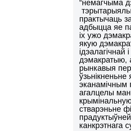
“немагчыма д
тэрытарыяльн
практычаць з
адбыцца яе п
іх ужо дэмакр
якую дэмакрат
ідэалагічнай 
дэмакратыю, а
рынкавыя пер
ўзьнікненьне 
эканамічным 
агалцелы ман
крымінальную
стварэньне фі
прадуктыўней
канкрэтнага с