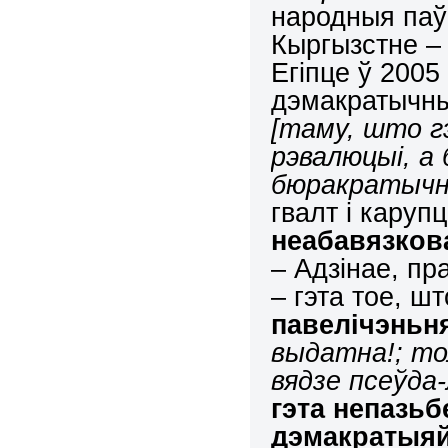
народныя паўс
Кыргызстне – 
Егіпце ў 2005 
дэмакратычны
[таму, што г
рэвалюцыі, а 
бюракратычн
гвалт і каруп
неабавязков
– Адзінае, пр
– гэта тое, ш
павелічэньн
выдатна!; то
вядзе псеўда-
гэта непазь
дэмакратыя