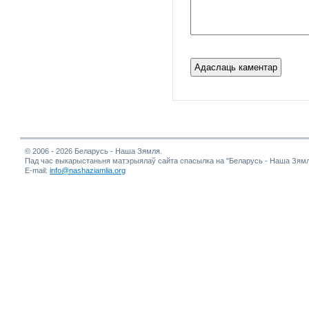
© 2006 - 2026 Беларусь - Наша Зямля.
Пад час выкарыстаньня матэрыялаў сайта спасылка на "Беларусь - Наша Зямл
E-mail:
info@nashaziamlia.org