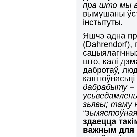
пра што мы в
вымушаны ўст
інстытуты.
Яшчэ адна пр
(
Dahrendorf
),
сацыялагічны
што, калі дэ
дабротаў, лю
каштоўнасьц
дабрабыту – 
усьведамлень
зьявы; таму 
“зьмястоўная
здаецца такі
важным для