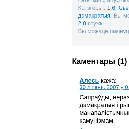
Катэгорыі:
1.6. Сь
дэмакратыя
. Вы м
2.0
стужкі.
Вы можаце пакінуц
Каментары (1)
Алесь
кажа:
30 ліпеня, 2007 у 0
Сапраўды, нера
дэмакратыя і ры
манапалістычным
камунізмам.