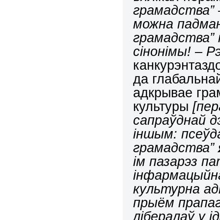
грамадства” 
можна падман
грамадства” 
сінонімы! – Рэ
канкурэнтазд
да глабальна
адкрывае гра
культуры
[пе
сапраўднай д
іншым: псеўд
грамадства”
ім пазарэз п
інфармацыйна
культурна ад
прыём прапаг
лібералаў у і