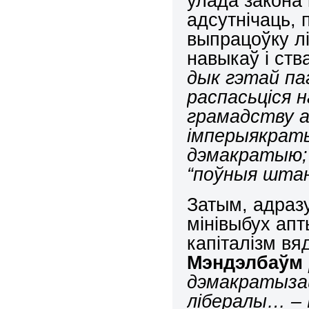
улада закона 
адсутнічаць, 
выпрацоўку 
навыкаў і ств
дык гэтай па
распасьціся 
грамадству ан
імперыякраты
дэмакратыю; а
“поўныя штан
Затым, адразу
мінівыбух апт
капіталізм вя
Мэндэлбаўм
дэмакратызац
лібералы… – 