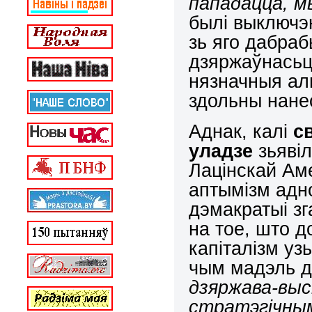
пападацца, мы
былі выключэ
зь яго дабра
дзяржаўнасьцю
нязначныя ал
здольны нанес
Аднак, калі
с
уладзе
зьявіл
Лацінскай Ам
аптымізм ад
дэмакратыі зг
на тое, што д
капіталізм узь
чым мадэль д
дзяржава-выс
стратэгічным