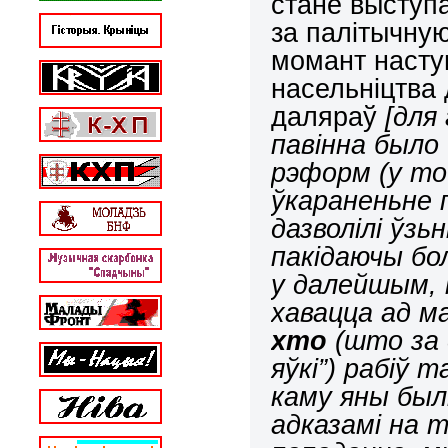
стане выступа
за палітычну
момант насту
насельніцтва 
даляраў
[для 
павінна было
рэформ (у той
ўкараненьне 
дазволілі ўзь
пакідаючы бо
у далейшым, 
хавацца ад м
хто
(што за 
яўкі”) рабіў
каму яны был
адказамі на 