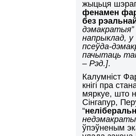
жыцьця шэраг
фенамен фа
без рэальна
дэмакратыя” 
напрыклад, у
псеўда-дэмак
пачытаць там 
– Рэд.]
.
Калумніст Ф
кнігі пра ста
мяркуе, што 
Сінгапур, Пер
“
нелібераль
недэмакратыч
ўпэўненым эк