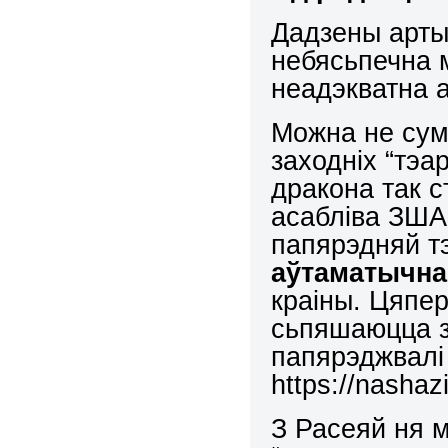
Дадзены арты
небясьпечна ме
неадэкватна 
Можна не сум
заходніх “тэа
дракона так с
асабліва ЗША,
папярэдняй т
аўтаматычн
краіны. Цяпер
сьпяшаюцца з
папярэджвалі 
https://nashaz
З Расеяй ня 