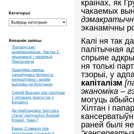
краінах, як Г
чакаемых вы
Катэгорыі
дэмакратычны
эканамічны ро
Калі ня так д
Апошнія запісы
палітычная а
“Беларускае”
зьнебазьняцьце. Частка 1:
спрыяе адкры
прызнаньні і пакаяньні
Пратасевіча
ня толькі пар
Ушануйма памяць
тэорыі, у адп
сапраўднага беларуса-
вялікалітвіна і зробім
капіталізм
[п
высновы на будучыню
эканоміка – г
Сяргей Высоцкі пра галоўнае
могуць абыйсь
ў леташніх пратэстах у
Беларусі
Хілтан і папа
Да праўладнага “круглага
кансерватыўны
стала” далучыўся Андрэй
Клімаў. Чаму?
раней былі яе
Барыс Стамахін пра
“кансерватыз
актуальную сітуацыю ў