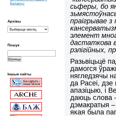
Беларусі
сьферы, бо я
зьмястоўнасьц
праігрывае з 
Архівы
кансерватызм
элемент мног
дастаткова в
Пошук
рэлігійных, 
Разьвіцьцё па
дамогся ўражв
нягледзячы на
Іншыя сайты
да Расеі, дзе
апазіцыю, і В
даюць слова –
дэмакратыя – 
якая была па