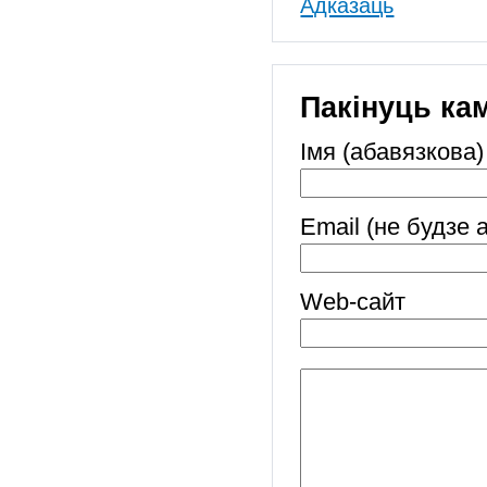
Адказаць
Пакінуць ка
Імя (абавязкова)
Email (не будзе 
Web-cайт