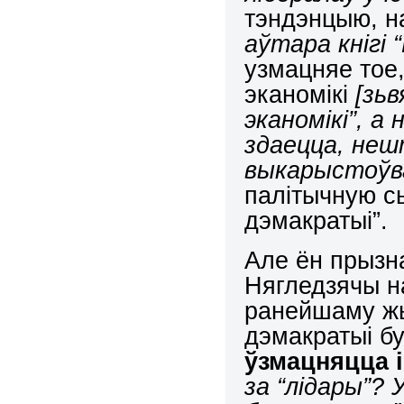
тэндэнцыю, 
аўтара кнігі “
узмацняе тое,
эканомікі
[зьв
эканомікі”, а 
здаецца, неш
выкарыстоўва
палітычную с
дэмакратыі”.
Але ён прызнае
Нягледзячы на
ранейшаму жы
дэмакратыі б
ўзмацняцца і
за “лідары”? 