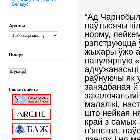
Беларусі
“
Ад Чарнобыл
паўтысячы кі
Архівы
норму, лейке
рэгіструюцца 
жыхары ўжо ад
Пошук
папулярную 
адчужанасьці 
раўнуючы як у
занядбаная й 
Іншыя сайты
закалочанымі 
малалікі, нас
што нейкая н
край з самых
п’янства, па
дзецях і ня м