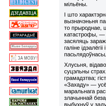
мільёны.
І што характэр
вызначэньня па
то прыроднае, ц
катастрофы, — р
засяляць заража
галіне ідэалёгі
пасьлядоўнась
Хлусьня, відав
суцэльны страх
грамадзтва; гіс
«Захаду» — усё
маральнага рас
злачыннай беза
выбухнуў у зад