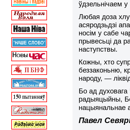
ўдзельнічаем у
Любая доза хлус
асяродзьдзі ап
носім у сабе ча
прывесьці да ра
наступствы.
Кожны, хто супр
беззаконьню, к
народу, — лікві
Бо ад духовага
радыяцыйны, Бе
нацыянальнае 
Павел Севя