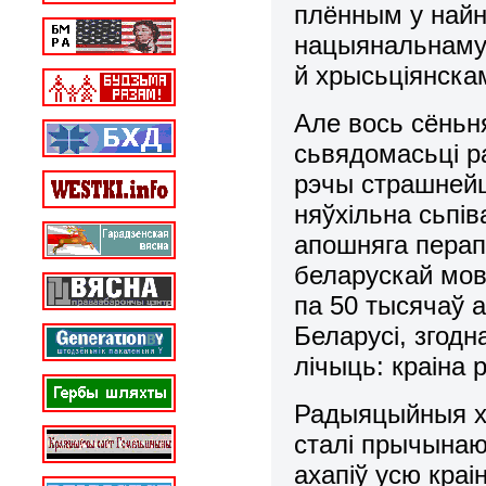
плённым у найн
нацыянальнаму
й хрысьціянска
Але вось сёньн
сьвядомасьці р
рэчы страшнейш
няўхільна сьпі
апошняга перап
беларускай мов
па 50 тысячаў 
Беларусі, згодн
лічыць: краіна 
Радыяцыйныя хм
сталі прычынаю
ахапіў усю краі