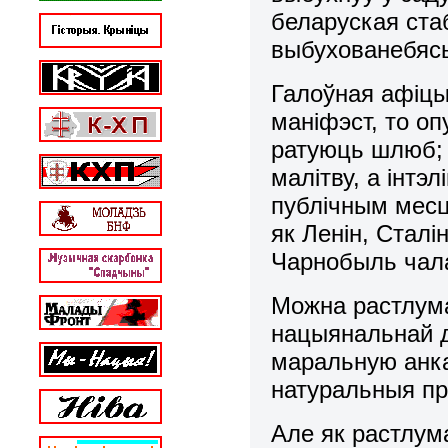
беларуская ста
выбухованебяс
Галоўная афіцы
маніфэст, то оп
ратуюць шлюб;
малітву, а інтэ
публічным месц
як Ленін, Сталі
Чарнобыль чала
Можна растлума
нацыянальнай д
маральную анка
натуральныя пр
Але як растлум