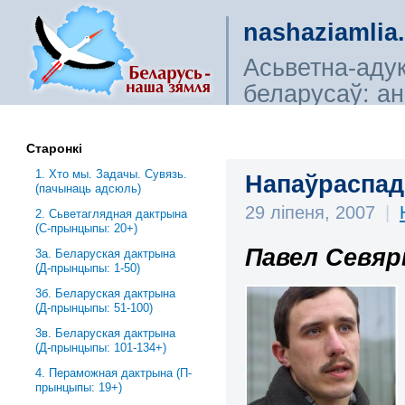
nashaziamlia
Асьветна-аду
беларусаў: ана
сьветагляды, і
Старонкі
1. Хто мы. Задачы. Сувязь.
Напаўраспад
(пачынаць адсюль)
29 ліпеня, 2007
|
2. Сьветаглядная дактрына
(С-прынцыпы: 20+)
Павел Севя
3a. Беларуская дактрына
(Д-прынцыпы: 1-50)
3б. Беларуская дактрына
(Д-прынцыпы: 51-100)
3в. Беларуская дактрына
(Д-прынцыпы: 101-134+)
4. Пераможная дактрына (П-
прынцыпы: 19+)