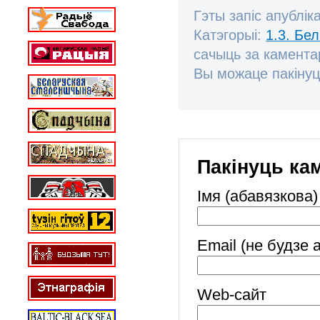
Гэты запіс апублік
Катэгорыі:
1.3. Бе
сачыць за камент
Вы можаце пакінуц
Пакінуць ка
Імя (абавязкова)
Email (не будзе 
Web-cайт