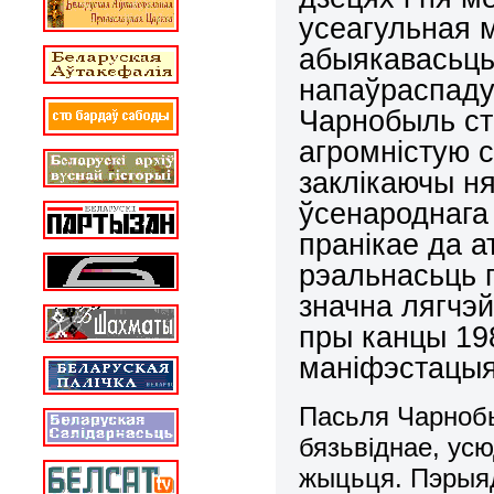
усеагульная 
абыякавасьць
напаўраспаду
Чарнобыль ста
агромністую с
заклікаючы ня
ўсенароднага
пранікае да а
рэальнасьць г
значна лягчэ
пры канцы 19
маніфэстацыя
Пасьля Чарноб
бязьвіднае, усю
жыцьця. Пэрыя