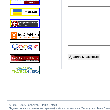
© 2006 - 2026 Беларусь - Наша Зямля.
Пад час выкарыстаньня матэрыялаў сайта спасылка на "Беларусь - Наша Зямл