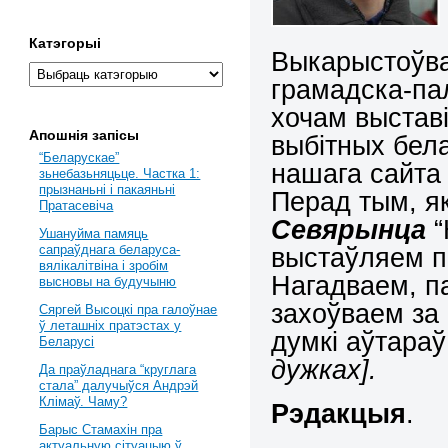
Катэгорыі
Выкарыстоўва
грамадска-па
хочам выставі
Апошнія запісы
выбітных бел
“Беларускае”
нашага сайта
зьнебазьняцьце. Частка 1:
прызнаньні і пакаяньні
Перад тым, я
Пратасевіча
Севярынца
“
Ушануйма памяць
выстаўляем п
сапраўднага беларуса-
вялікалітвіна і зробім
Нагадваем, па
высновы на будучыню
захоўваем за
Сяргей Высоцкі пра галоўнае
ў леташніх пратэстах у
думкі аўтара
Беларусі
дужках].
Да праўладнага “круглага
стала” далучыўся Андрэй
Клімаў. Чаму?
Рэдакцыя
.
Барыс Стамахін пра
актуальную сітуацыю ў