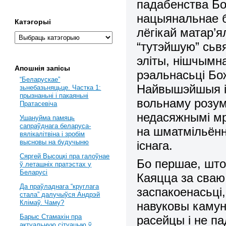
падабенства Бо
нацыянальнае б
Катэгорыі
лёгікай матар’
“тутэйшую” сьв
эліты, нішчымн
Апошнія запісы
рэальнасьці Бо
“Беларускае”
Найвышэйшыя і
зьнебазьняцьце. Частка 1:
прызнаньні і пакаяньні
вольнаму розум
Пратасевіча
недасяжнымі мро
Ушануйма памяць
сапраўднага беларуса-
на шматмільённ
вялікалітвіна і зробім
высновы на будучыню
існага.
Сяргей Высоцкі пра галоўнае
Бо першае, што
ў леташніх пратэстах у
Беларусі
Каяцца за сваю
Да праўладнага “круглага
заспакоенасьці,
стала” далучыўся Андрэй
Клімаў. Чаму?
навуковы камуні
Барыс Стамахін пра
расейцы і не п
актуальную сітуацыю ў