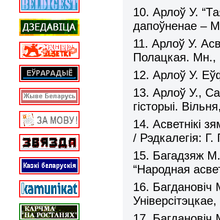
10. Арлоў У. “Т
дапоўненае – М
11. Арлоў У. Ас
Полацкая. Мн.,
12. Арлоў У. Еў
13. Арлоў У., С
гісторыі. Вільня
14. Асветнікі 
/ Рэдкалегія: Г.
15. Багадзяж М.
“Народная асве
16. Багдановіч
Універсітэцкае,
17. Багдановіч 