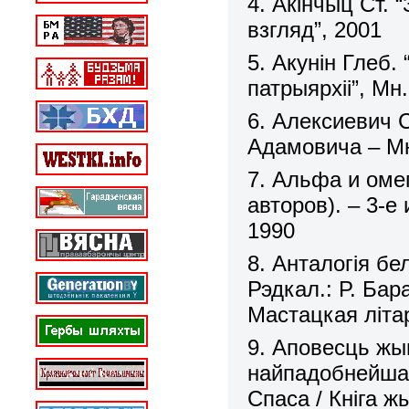
4. Акінчыц Ст. 
взгляд”, 2001
5. Акунін Глеб.
патрыярхіі”, М
6. Алексиевич 
Адамовича – Мн
7. Альфа и оме
авторов). – 3-е
1990
8. Анталогія бел
Рэдкал.: Р. Бара
Мастацкая літа
9. Аповесць жыц
найпадобнейшай
Спаса / Кніга ж