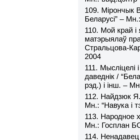
109. Мірончык 
Беларусі” – Мн.
110. Мой край і 
матэрыялаў прае
Стральцова-Карв
2004
111. Мысліцелі 
даведнік / “Бел
рэд.) і інш. – М
112. Найдзюк Я.
Мн.: “Навука і т
113. Народное 
Мн.: Госплан Б
114. Ненадавец 