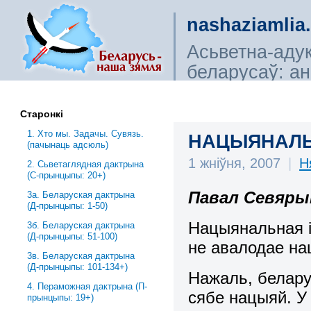
nashaziamlia
Асьветна-аду
беларусаў: ана
сьветагляды, і
Старонкі
1. Хто мы. Задачы. Сувязь.
НАЦЫЯНАЛЬН
(пачынаць адсюль)
1 жніўня, 2007
|
Н
2. Сьветаглядная дактрына
(С-прынцыпы: 20+)
Павал Севяры
3a. Беларуская дактрына
(Д-прынцыпы: 1-50)
Нацыянальная ід
3б. Беларуская дактрына
(Д-прынцыпы: 51-100)
не авалодае на
3в. Беларуская дактрына
(Д-прынцыпы: 101-134+)
Нажаль, белару
4. Пераможная дактрына (П-
сябе нацыяй. У
прынцыпы: 19+)