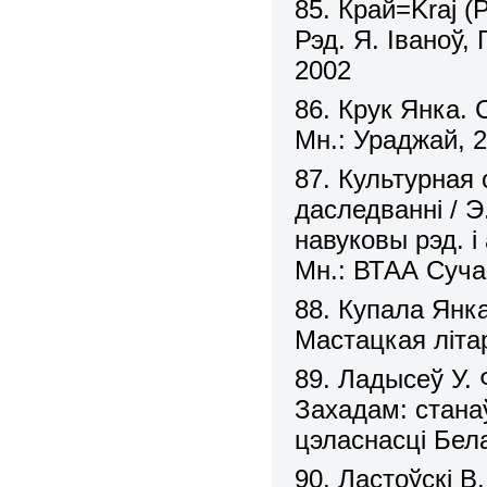
85. Край=Kraj (P
Рэд. Я. Іваноў,
2002
86. Крук Янка. 
Мн.: Ураджай, 
87. Культурная
даследванні / Э.
навуковы рэд. і
Мн.: ВТАА Суча
88. Купала Янка
Мастацкая літа
89. Ладысеў У. 
Захадам: стана
цэласнасці Бела
90. Ластоўскі В