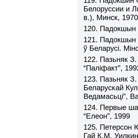
119. Падокшин
Белоруссии и Ли
в.), Минск, 197
120. Падокшын С
121. Падокшын 
ў Беларусі. Мін
122. Пазьняк З.
“Паліфакт”, 199
123. Пазьняк З
Беларускай Куль
Ведамасьці”, В
124. Первые ша
“Елеон”, 1999
125. Петерсон Ю
Гай К.М, Уилкин