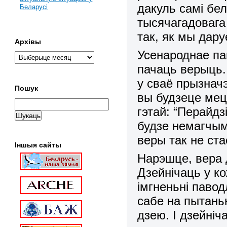
дакуль самі бе
Беларусі
тысячагадовага
так, як мы дару
Архівы
Усенароднае па
пачаць верыць. 
у сваё прызначэ
Пошук
вы будзеце мец
гэтай: “Перайдз
будзе немагчым
веры так не ст
Іншыя сайты
Нарэшце, вера д
Дзейнічаць у к
імгненьні паво
сабе на пытаньн
дзею. І дзейніч