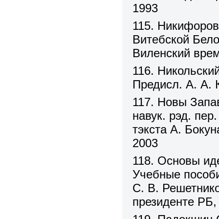
1993
115. Никифоров
Витебской Бело
Виленский време
116. Никольский
Предисл. А. А. 
117. Новы Запав
навук. рэд. пер
тэкста А. Бокун
2003
118. Основы ид
Учебные пособия
С. В. Решетник
президенте РБ,