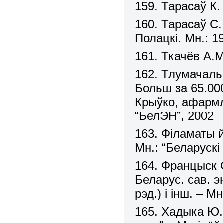
159. Тарасаў К
160. Тарасаў С.
Полацкі. Мн.: 1
161. Ткачёв А.
162. Тлумачаль
Больш за 65.000
Крыўко, афармле
“БелЭН”, 2002
163. Філаматы й
Мн.: “Беларускі 
164. Францыск С
Беларус. сав. э
рэд.) і інш. – М
165. Хадыка Ю.