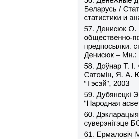
56. Денежные д
Беларусь / Ста
статистики и ан
57. Денисюк О.
общественно-по
предпосылки, ст
Денисюк – Мн.: 
58. Доўнар Т. І.
Сатомін, Я. А. Ю
“Тэсэй”, 2003
59. Дубянецкі Э
“Народная асве
60. Дэкларацы
суверэнітэце Б
61. Ермаловіч 