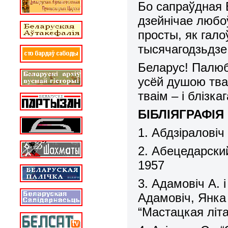
Бо сапраўдная Б
дзейнічае любо
просты, як гало
тысячагодзьдзе 
Беларус! Палюбі
усёй душою тваё
тваім – і блізка
БІБЛІЯГРАФІЯ
1.
Абдзіраловіч
2. Абецедарский
1957
3. Адамовіч А. 
Адамовіч, Янка 
“Мастацкая літ