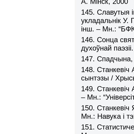
А. Мінск, 2000
145. Славутыя 
укладальнік У. Г
інш. – Мн.: “БФ
146. Сонца свя
духоўнай паэзіі
147. Спадчына,
148. Станкевiч 
сынтэзы / Хрыс
149. Станкевіч 
– Мн.: “Універсі
150. Станкевіч 
Мн.: Навука і тэ
151. Статистич