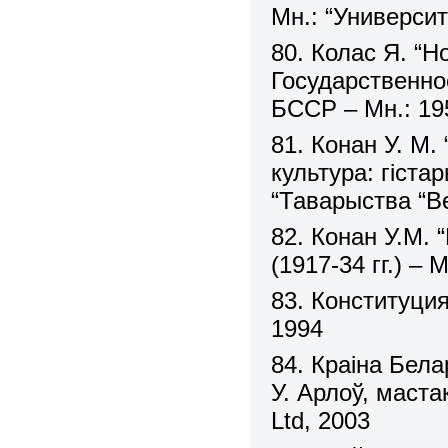
Мн.: “Университ
80. Колас Я. “
Государственно
БССР – Мн.: 19
81. Конан У. М.
культура: гіста
“Таварыства “В
82. Конан У.М. 
(1917-34 гг.) – 
83. Конституци
1994
84. Краіна Бела
У. Арлоў, маста
Ltd, 2003