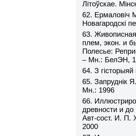
Літоўскае. Мінс
62. Ермаловіч 
Новагародскі п
63. Живописная 
плем, экон. и б
Полесье: Реприн
– Мн.: БелЭН, 
64. З гісторыяй 
65. Запруднік 
Мн.: 1996
66. Иллюстриро
древности и до 
Авт-сост. И. П.
2000