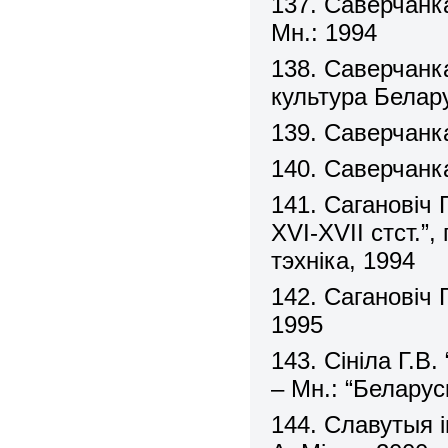
137. Саверчанка
Мн.: 1994
138. Саверчанка
культура Белару
139. Саверчанка
140. Саверчанка
141. Сагановіч 
XVI-XVII стст.”,
тэхніка, 1994
142. Сагановіч 
1995
143. Сініла Г.В
– Мн.: “Беларус
144. Славутыя 