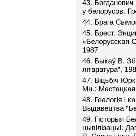
43. Богданович
у белорусов. Гр
44. Брага Сымо
45. Брест. Энц
«Белорусская С
1987
46. Быкаў В. Зб
літаратура”, 19
47. Віцьбіч Юр
Мн.: Мастацкая
48. Геалогія і 
Выдавецтва “Бе
49. Гісторыя Бе
цывілізацыі: Дап