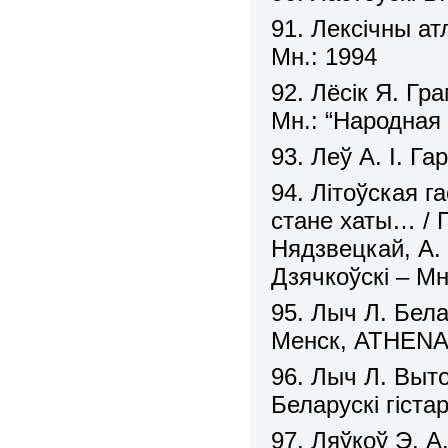
91. Лексічны ат
Мн.: 1994
92. Лёсік Я. Г
Мн.: “Народная 
93. Леў А. І. Г
94. Літоўская г
стане хаты… / П
Нядзвецкай, А. І
Дзячкоўскі – Мн
95. Лыч Л. Бела
Менск, ATHENA
96. Лыч Л. Выто
Беларускі гіста
97. Ляўкоў Э. А