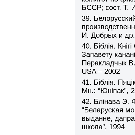
БССР; сост. Т. 
39. Белорусски
производственно
И. Добрых и др.
40. Біблія. Кніг
Запавету канан
Перакладчык В. 
USA – 2002
41. Біблія. Пяц
Мн.: “Юніпак”, 
42. Блінава Э. 
“Беларуская мо
выданне, дапра
школа”, 1994