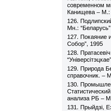
современном мир
Канищева – М.:
126. Подлипски
Мн.: “Беларусь”
127. Покаяние 
Собор”, 1995
128. Пратасевіч 
“Універсітэцкае
129. Природа Б
справочник. – 
130. Промышлен
Статистический
анализа РБ – М
131. Прыйдзі, Е