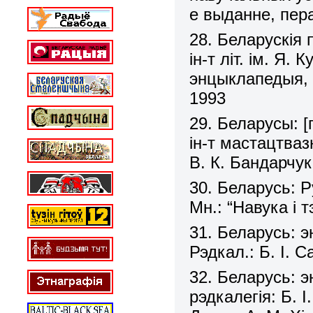
е выданне, пер
28. Беларускія п
ін-т літ. ім. Я
энцыклапедыя, 
1993
29. Беларусы: [г
ін-т мастацтваз
В. К. Бандарчук 
30. Беларусь: Р
Мн.: “Навука і т
31. Беларусь: 
Рэдкал.: Б. І. С
32. Беларусь: 
рэдкалегія: Б. І