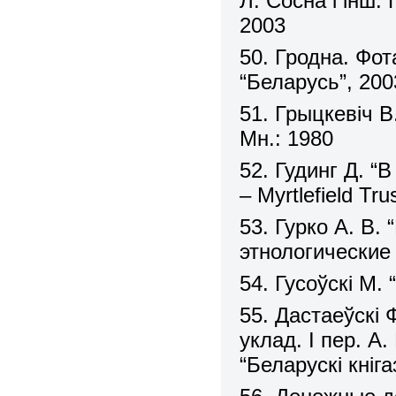
Л. Сосна і інш. 
2003
50. Гродна. Фот
“Беларусь”, 200
51. Грыцкевіч В
Мн.: 1980
52. Гудинг Д. “
– Myrtlefield Tr
53. Гурко А. В.
этнологические 
54. Гусоўскі М.
55. Дастаеўскі 
уклад. І пер. А
“Беларускі кніг