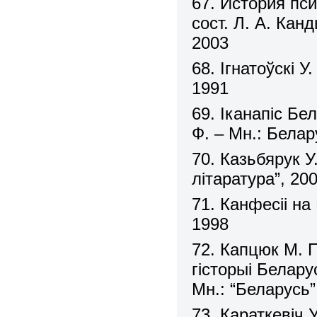
67. История пси
сост. Л. А. Кан
2003
68. Ігнатоўскі У
1991
69. Іканапіс Бе
Ф. – Мн.: Белар
70. Казьбярук 
літаратура”, 20
71. Канфесіі на 
1998
72. Капцюк М. П
гісторыі Беларус
Мн.: “Беларусь”
73. Караткевіч 