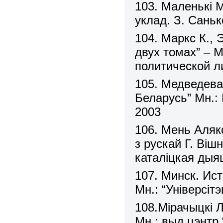
103. Маленькі М
уклад. З. Санько
104. Маркс К.,
двух томах” – 
политической л
105. Медведева
Беларусь” Мн.:
2003
106. Мень Аляк
з рускай Г. Віш
каталіцкая дыяц
107. Минск. Ист
Мн.: “Універсіт
108.Мірачыцкі 
Мн.: выд.цэнтр