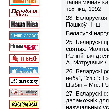
тапанімічная ка
тэхніка, 1992
23. Беларуская 
Пашкоў і інш. –
Беларускі наро
25. Беларускі 
святых. Малітв
Рэлігійныя дзея
А. Матрунчык / 
26. Беларускі р
неба”, “Уліс”: Т
Цыбін – Мн.: Р
27. Беларускі 
дапаможнік дл
навучальных уст