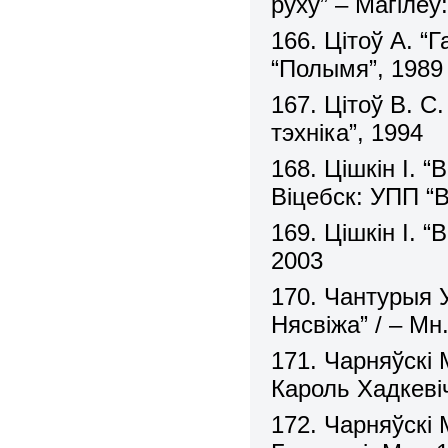
руху” – Магілёў
166. Цітоў А. “
“Полымя”, 1989
167. Цітоў В. С
тэхніка”, 1994
168. Цішкін І. 
Віцебск: УПП “В
169. Цішкін І. “
2003
170. Чантурыя У
Нясвіжа” / – Мн
171. Чарняўскі
Кароль Хадкевіч
172. Чарняўскі