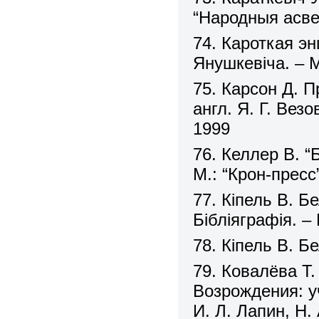
“Народныя асве
74. Кароткая э
Янушкевіча. – М
75. Карсон Д. 
англ. Я. Г. Вез
1999
76. Келлер В. “
М.: “Крон-пресс
77. Кіпель В. Б
Бібліяграфія. –
78. Кіпель В. 
79. Ковалёва Т.
Возрождения: уч
И. Л. Лапин, Н.