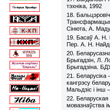
тэхніка, 1992
18. Бальцэровіч
Трансфармацыя. 
Сінюта, А. Мад
19. Басаў А. Н. 
Пер. А. Н. Найд
20. Беларусазн
Брыгадзін, Л. Ло
Брыгадзіна. БДУ
21. Беларусіка 
кангрэсу беларус
Мальдзіс і інш –
22. Беларуская 
мовазнаўства і