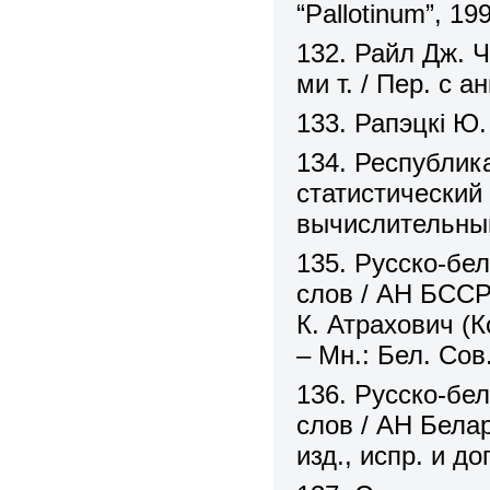
“Pallotinum”, 19
132. Райл Дж. 
ми т. / Пер. с а
133. Рапэцкі Ю
134. Республик
статистический
вычислительный
135. Русско-бел
слов / АН БССР,
К. Атрахович (К
– Мн.: Бел. Со
136. Русско-бел
слов / АН Белар
изд., испр. и до