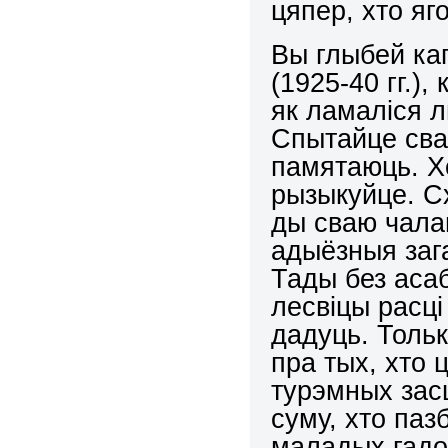
цяпер, хто яг
Вы глыбей ка
(1925-40 гг.),
як ламаліся л
Спытайце сваі
памятаюць. Х
рызыкуйце. С
ды сваю чала
адыёзныя за
Тады без асаб
лесвіцы расці
дадуць. Тольк
пра тых, хто 
турэмных зас
суму, хто паз
маладых гадо