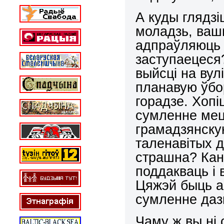
А куды глядз
моладзь, ваш
адпраўляюць 
заступаецеся?
выйсці на вул
планавую ўбор
горадзе. Хопіц
сумленне мец
грамадзянскую
таленавітых д
страшна? Кан
поддакваць і 
Цяжэй быць а
сумленне дазв
Чаму ж вы ні 