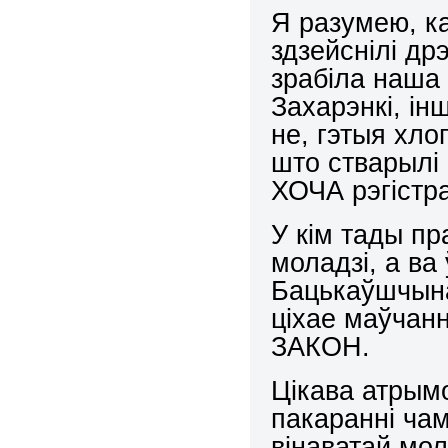
Я разумею, к
здзейснілі др
зрабіла наша
Захарэнкі, ін
не, гэтыя хло
што стварылі
ХОЧА рэгістра
У кім тады пр
моладзі, а ва
Бацькаўшчына
ціхае маўчан
ЗАКОН.
Цікава атрым
пакаранні чам
вінаватай мол