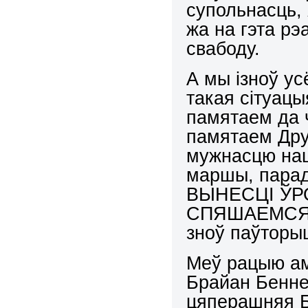
супольнасць, 
жа на гэта рэ
свабоду.
А мы ізноў ус
такая сітуацы
памятаем да 
памятаем Дру
мужнасцю наш
маршы, парад
ВЫНЕСЦ
I
ЎР
СПЯШАЕМСЯ ці
зноў паўторы
Меў рацыю ам
Брайан Беннет
цяперашняя Б