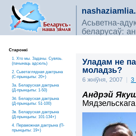
nashaziamlia
Асьветна-аду
беларусаў: ана
сьветагляды, і
Старонкі
1. Хто мы. Задачы. Сувязь.
Уладам не п
(пачынаць адсюль)
моладзь?
2. Сьветаглядная дактрына
(С-прынцыпы: 20+)
6 жніўня, 2007
|
3
3a. Беларуская дактрына
(Д-прынцыпы: 1-50)
Андрэй Яку
3б. Беларуская дактрына
Мядзельскага 
(Д-прынцыпы: 51-100)
3в. Беларуская дактрына
(Д-прынцыпы: 101-134+)
4. Пераможная дактрына (П-
прынцыпы: 19+)