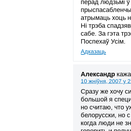
перад людзьмі ў
прыспасабленчых
атрымаць хоць н
Ні трэба спадз
сабе. За гэта тр
Поспехаў Усім.
Адказаць
Александр
кажа
10 жніўня, 2007 у 
Сразу же хочу с
большой я специ
но считаю, что у
белорусски, но 
когда люди не з
говорить и полу