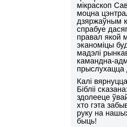
мікраскоп Сав
моцна цэнтрал
дзяржаўным к
спрабуе дасяг
правал якой 
эканоміцы бу
мадэлі рынкав
камандна-адм
прыслухацца 
Калі вярнуцц
Бібліі сказана
здолееце ўвай
хто гэта заб
руку на нашых
быць!