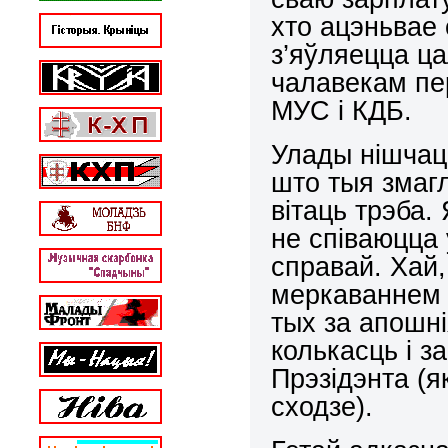
хто ацэньвае 
з’яўляецца ц
чалавекам пе
МУС і КДБ.
Улады нішчаць
што тыя змагл
вітаць трэба
не співаюцца
справай. Хай,
меркаваннем 
тых за апошні
колькасць і з
Прэзідэнта (я
сходзе).