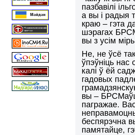
пазбавілі іль
а вы і радыя т
краю – гэта д
шэрагах БРСМ
вы з усім мір
Не, не ўсё та
ўпэўніць нас
калі ў ёй сад
гадовых падл
грамадзянску
вы – БРСМаўц
пагражае. Вас
неправамоцны
беспярэчна в
памятайце, гэ