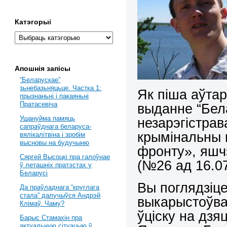
Катэгорыі
Апошнія запісы
“Беларускае”
зьнебазьняцьце. Частка 1:
Як піша аўта
прызнаньні і пакаяньні
Пратасевіча
выданне “Бела
Ушануйма памяць
незарэгістрав
сапраўднага беларуса-
крымінальны 
вялікалітвіна і зробім
высновы на будучыню
фронту», яшчэ
Сяргей Высоцкі пра галоўнае
(№26 ад 16.07.
ў леташніх пратэстах у
Беларусі
Вы поглядзіц
Да праўладнага “круглага
стала” далучыўся Андрэй
выкарыстоўва
Клімаў. Чаму?
ўціску на дзя
Барыс Стамахін пра
актуальную сітуацыю ў