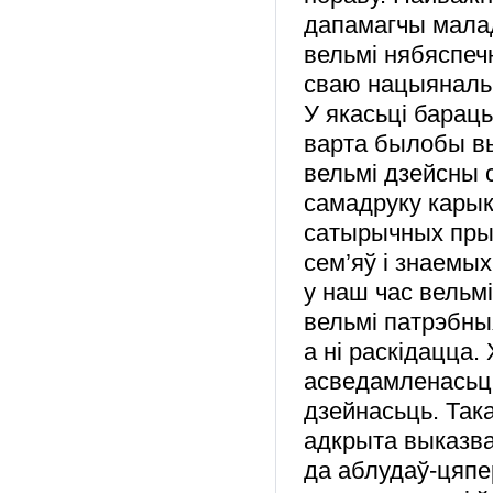
дапамагчы мала
вельмі нябяспеч
сваю нацыяналь
У якасьці барац
варта былобы в
вельмі дзейсны с
самадруку карык
сатырычных прые
сем’яў і знаемы
у наш час вельмі
вельмі патрэбныя
а ні раскідацца
асведамленасьці
дзейнасьць. Так
адкрыта выказва
да аблудаў-цяпе