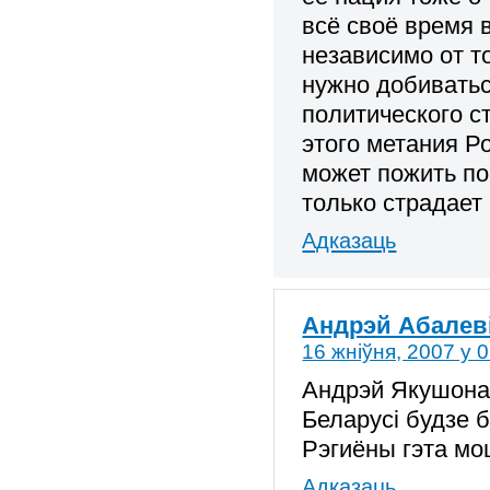
всё своё время 
независимо от то
нужно добиватьс
политического ст
этого метания Р
может пожить по
только страдает 
Адказаць
Андрэй Абалев
16 жніўня, 2007 у 
Андрэй Якушонак
Беларусi будзе 
Рэгиёны гэта мо
Адказаць