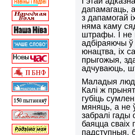
Гэтай адказн
дапамагаць, а
з дапамогай 
няма каму сяд
штрафы. І не 
адбіраяючы ў 
юнацтва, іх 
прыгожыя, зд
адчуваюць, ш
Маладыя людзі
Калі ж прынят
губіць сумле
мяняць, а не 
забралі гады
баяцца сваіх 
падступныя, 