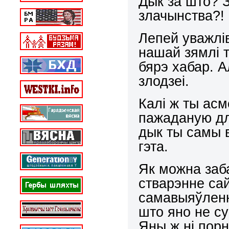
Дык за што? З
злачынства?!
Лепей уважлів
нашай зямлі т
бярэ хабар. А
злодзеі.
Калі ж ты асм
пажаданую дл
дык ты самы в
гэта.
Як можна заба
стварэнне сай
самавыяўленн
што яно не су
Яны ж ні порн