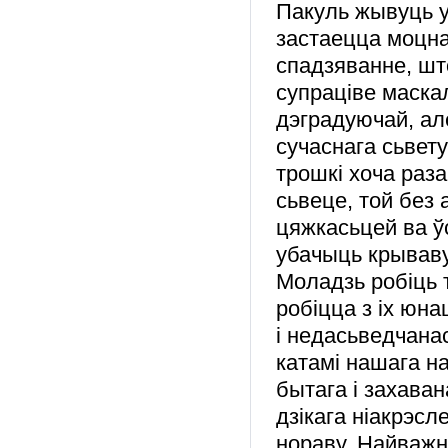
Пакуль жывуць у 
застаецца моцна
спадзяванне, шт
супраціве маска
дэградуючай, ал
сучаснага сьвету
трошкі хоча раз
сьвеце, той без
цяжкасьцей ва ў
убачыць крываву
Моладзь робіць т
робіцца з іх юна
і недасьведчана
катамі нашага н
бытага і захаван
дзікага ніакрэсл
нораву. Найваж