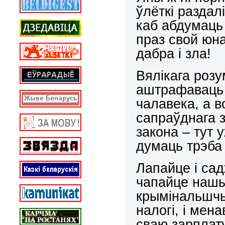
ўлёткі раздал
каб абдумаць 
праз свой юн
дабра і зла!
Вялікага розу
аштрафаваць 
чалавека, а в
сапраўднага 
закона – тут 
думаць трэба 
Лапайце і са
чапайце нашы
крымінальшчы
налогі, і мен
сваю зарплату