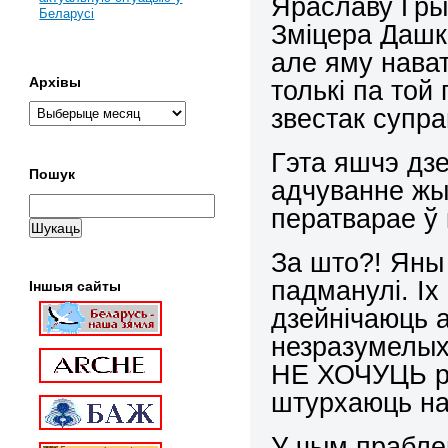
Яраславу Гры
Беларусі
Зміцера Дашк
але яму нават
Архівы
толькі па той
звестак супра
Гэта яшчэ дзе
Пошук
адчуванне жыц
ператварае ў 
За што?! Яны 
падманулі. Іх 
Іншыя сайты
дзейнічаюць а
незразумел
НЕ ХОЧУЦЬ рэ
штурхаюць на 
У чым прабле