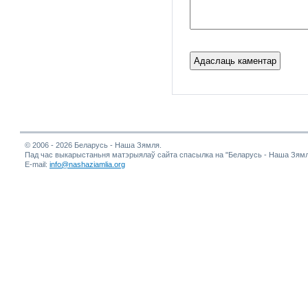
© 2006 - 2026 Беларусь - Наша Зямля.
Пад час выкарыстаньня матэрыялаў сайта спасылка на "Беларусь - Наша Зямл
E-mail:
info@nashaziamlia.org