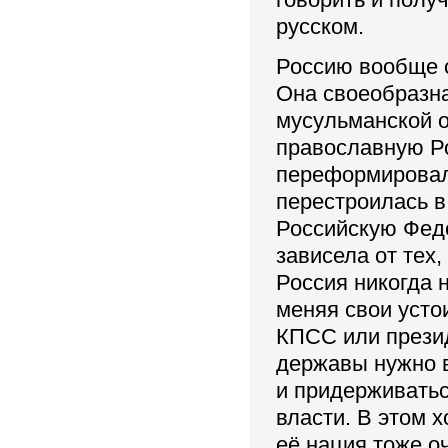
русском.
Россию вообще с
Она своеобразна
мусульманской 
православную Р
переформировал
перестроилась в
Российскую Феде
зависела от тех,
Россия никогда 
меняя свои усто
КПСС или презид
державы нужно в
и придерживатьс
власти. В этом 
её нация тоже о