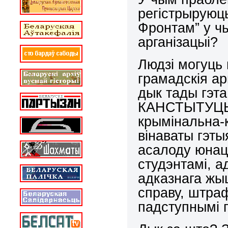
регістрыруюц
Фронтам” у ч
арганізацыі?
Людзі могуць 
грамадскія арг
дык тады гэ
КАНСТЫТУЦЫІ,
крымінальна-
вінаваты гэты
асалоду юнац
студэнтамі, а
адказнага жыц
справу, штраф
падступнымі 