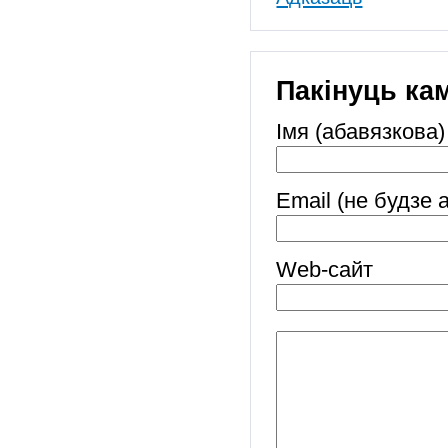
Пакінуць ка
Імя (абавязкова)
Email (не будзе 
Web-cайт