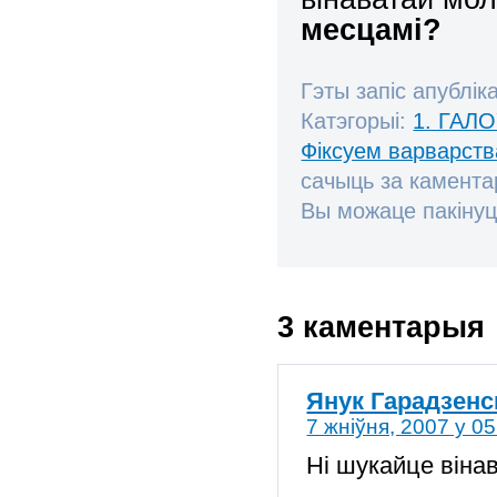
месцамі?
Гэты запіс апублік
Катэгорыі:
1. ГАЛ
Фіксуем варварств
сачыць за камент
Вы можаце пакінуц
3 каментарыя
Янук Гарадзенс
7 жніўня, 2007 у 05
Ні шукайце віна