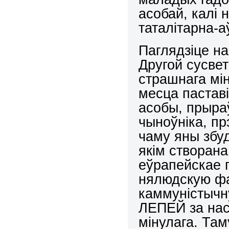
асобай, калі 
таталітарна-а
Паглядзіце н
Другой сусве
страшнага мі
месца паставі
асобы, прыра
чыноўніка, пр
чаму яны збу
якім створана
еўрапейскае г
нялюдскую ф
каммуністычн
ЛЕПЕЙ за нас
мінулага. Там