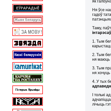
як галоўн
Ня ўсе на
гадоў тат
патэнцыял
Таму, паў
інтарэса
1. Тым бе
карыстацц
2. Тым бе
ня маюць
3. Тым пр
ня хочуць
4. У тых 
адпаведн
І толькі а
адчапіцца
лічыць гэ