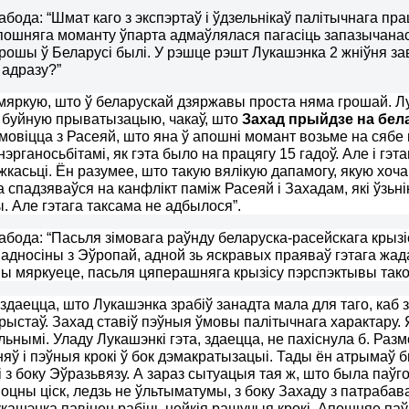
бода: “Шмат каго з экспэртаў і ўдзельнікаў палітычнага пр
пошняга моманту ўпарта адмаўлялася пагасіць запазычанас
грошы ў Беларусі былі.
У рэшце рэшт Лукашэнка 2 жніўня зав
 адразу?”
мяркую, што ў беларускай дзяржавы проста няма грошай. Лу
 буйную прыватызацыю, чакаў, што
Захад прыйдзе на бел
мовіцца з Расеяй, што яна ў апошні момант возьме на сябе
нэрганосьбітамі, як гэта было на працягу 15 гадоў. Але і г
яжкасьці. Ён разумее, што такую вялікую дапамогу, якую хоч
 спадзяваўся на канфлікт паміж Расеяй і Захадам, які ўзьн
. Але гэтага таксама не адбылося”.
бода: “Пасьля зімовага раўнду беларуска-расейскага крыз
 адносіны з Эўропай, адной зь яскравых праяваў гэтага жада
вы мяркуеце, пасьля цяперашняга крызісу пэрспэктывы так
 здаецца, што Лукашэнка зрабіў занадта мала для таго, каб з
арыстаў. Захад ставіў пэўныя ўмовы палітычнага характару. 
льнымі
. Уладу Лукашэнкі гэта, здаецца, не пахіснула б. Р
няў і пэўныя крокі ў бок дэмакратызацыі.
Тады ён атрымаў б
 з боку Эўразьвязу. А зараз сытуацыя тая ж, што была паўг
моцны ціск, ледзь не ўльтыматумы, з боку Захаду з патраба
укашэнка павінен рабіць нейкія рашучыя крокі. Апошняе паўг