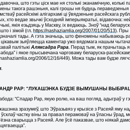
ідавочна, што
гэты ціск мае ня столькі эканамічную, колькі
ены такога рашэньня, калі грошы ня будуць пераведзеныя 
стваў расейскімі алігархамі ці ўвядзеньне расейскага руб
ых, хто ведае звычкі ўсходняй імперыякратыі, відавочна: н
ыкі, якія езьдзяць у Маскву, іх ведаюць. Зноў “над белару
што і зімой (гл.
https://nashaziamlia.org/2007/01/20/513
). Пры
дзначалі тады. А гэта значыць, што феномены набываюць р
 цікавым зьяўляецца каментар ужо вядомага нашым чыта
авай палітыкі
Аляксадра Рара
. Перад тым, як прачытаць я
абода” і якое прысьвечана чарговаму
беларуска-расейскаму
://nashaziamlia.org/2006/12/16/449). Можа тады вам будзе ля
я
.
САНДР РАР: “ЛУКАШЭНКА БУДЗЕ ВЫМУШАНЫ ВЫБІРАЦ
бода: “
Cпадар Рар, якую ролю, на ваш погляд, адыграў у г
укашэнка зразумеў, што Эўразьвяз у крызісе з Расеяй яму на
кі ўсклаў частку віны за правал перамоваў на ўласны ўрад,
’ёзна сварыцца з Расеяй.
Але ўсё паказвае, што ніякай дам
ацягваецца”.