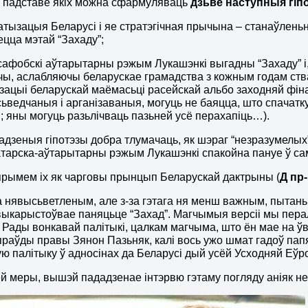
а падставе якіх можна сфармуляваць
дзьве наступныя гіп
атызацыя Беларусі і яе стратэгічная прычына – станаўленьн
ецца мэтай “Захаду”;
сафобскі аўтарытарны рэжым Лукашэнкі выгадны “Захаду” і,
ы, аслабляючы беларускае грамадства з кожным годам ст
ацыі беларускай маёмасьці расейскай альбо заходняй фінанс
ьведчаныя і арганізаваныя, могуць не баяцца, што спачатк
; яны могуць разьлічваць пазьней усё перахапіць…).
адзеныя гіпотэзы добра тлумачаць, як шэраг “незразумелых” п
тарска-аўтарытарны рэжым Лукашэнкі спакойна пануе ў са
рымем іх як чарговы прынцып Беларускай дактрыны (
Д пр-
 нявысьветленым, але з-за гэтага ня менш важным, пытаньн
 выкарыстоўвае паняцьце “Захад”. Магчымыя версіі мы перал
Рады вонкавай палітыкі, цалкам магчыма, што ён мае на ўв
раўды правы Зянон Пазьняк, калі вось ужо шмат гадоў па
ю палітыку ў адносінах да Беларусі дый усёй Усходняй Еўр
й меры, вышэй пададзенае інтэрвю гэтаму погляду аніяк 