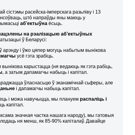
й сістэмы расейска-імперскага разьліву і 13
сэнсоўваць, штó напраўды яны маюць у
гчымасьці
аб’ектыўна
ёсьць.
нацэлены на рэалізацыю аб’ектыўных
атызацыі ў Беларусі:
 ў арэнду і ўжо цяпер могуць набытым вынікова
амагчы
усё гэта зрабіць.
м вынікова карыстацца (ня ведаюць як гэта рабіць,
ы
, а затым дапамагчы набыць і капітал.
параджацца ўласнасьцю ў эканамічнай сьферы, але
даньне
і дапамагчы набыць капітал.
ацець і можа навучыцца, мы плануем
распаліць і
ць капітал.
а таксама значная частка нашага народу), мы гатовыя
алодаць ня менш, як 85-90% капіталаў. Давайце