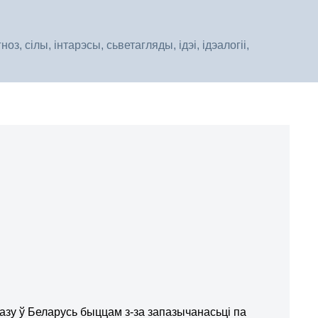
, сілы, інтарэсы, сьветагляды, ідэі, ідэалогіі,
газу ў Беларусь быццам з-за запазычанасьці па