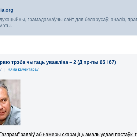
ia.org
укацыйны, грамадазнаўчы сайт для беларусаў: аналіз, прагноз
мэты.
эрвю трэба чытаць уважліва – 2 (Д пр-пы 65 і 67)
07
|
Няма каментараў
“Газпрам” заявіў аб намеры скараціць амаль удвая пастаўкі 