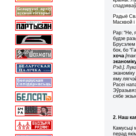
спадзяваў
Радыё Сва
Масквой 
Рар: “Не, 
будзе раз
Брусэле
бок, бо “Г
хоча
[так
эканомік
Рэд.]
.
Лука
эканоміку
яму лягчэ
Расеі нап
Эўразьвяз
сябе экзы
2. Наш к
Камусьці 
перад які