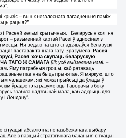
ма”.
і крызіс – вынік негалоснага пагадненьня паміж
сьць рацыя?”
 і Расеяй вельмі крытычныя. І Беларусь ніколі ня
арот – разьменнай картай Расеі ў адносінах з
ым месцы. Ня ведаю на што спадзяваўся беларускі
 працяг паставак таннага газу. Зразумела,
Расея
арусі, Расея
хоча скупаць беларускую
ЧА ТАГО Ж САМАГА
[!!!; усё выдзелена намі. –
ам. Яму патрэбныя грошы, каб ратаваць
ле рашэньне павінна быць прынятае. Я мяркую, што
шым чалавекам, які можа прыйсьці да ўлады ў
ускім ўрадзе гэта разумеюць. Гаворачы з боку
ларусь зрабіла надзвычай мала, каб адкрыць для
 і Лёндану”.
не сітуацыі абсалютна непазьбежанага выбару,
ак. Але з пазіцый стратэгічнага бачаньня сітуацыі