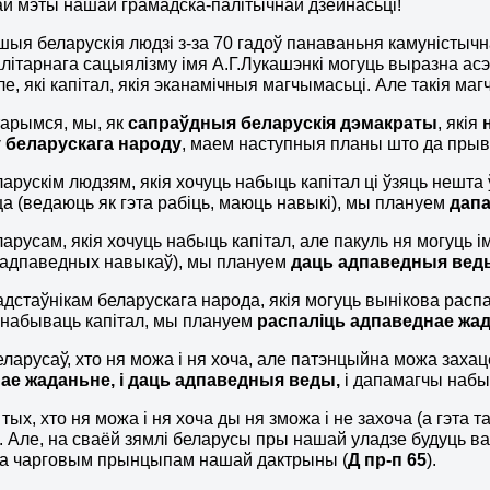
ай мэты нашай грамадска-палітычнай дзейнасьці!
шыя беларускія людзі з-за 70 гадоў панаваньня камуністычна
алітарнага сацыялізму імя А.Г.Лукашэнкі могуць выразна а
е, які капітал, якія эканамічныя магчымасьці. Але такія ма
тарымся, мы, як
сапраўдныя беларускія дэмакраты
, якія
ў беларускага народу
, маем наступныя планы што да прыв
ларускім людзям, якія хочуць набыць капітал ці ўзяць нешта
а (ведаюць як гэта рабіць, маюць навыкі), мы плануем
дап
ларусам, якія хочуць набыць капітал, але пакуль ня могуць і
 адпаведных навыкаў), мы плануем
даць адпаведныя вед
адстаўнікам беларускага народа, якія могуць вынікова рас
 набываць капітал, мы плануем
распаліць адпаведнае жа
беларусаў, хто ня можа і ня хоча, але патэнцыйна можа зах
ае жаданьне, і даць адпаведныя веды,
і дапамагчы набы
д тых, хто ня можа і ня хоча ды ня зможа і не захоча (а гэт
. Але, на сваёй зямлі беларусы пры нашай уладзе будуць в
та чарговым прынцыпам нашай дактрыны (
Д пр-п 65
).