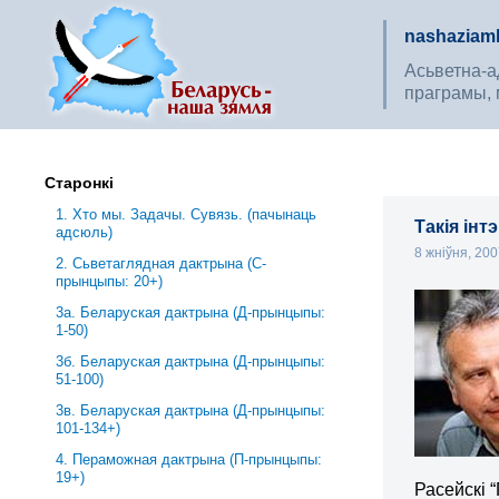
nashaziaml
Асьветна-ад
праграмы, 
Старонкі
1. Хто мы. Задачы. Сувязь. (пачынаць
Такія інт
адсюль)
8 жніўня, 20
2. Сьветаглядная дактрына (С-
прынцыпы: 20+)
3a. Беларуская дактрына (Д-прынцыпы:
1-50)
3б. Беларуская дактрына (Д-прынцыпы:
51-100)
3в. Беларуская дактрына (Д-прынцыпы:
101-134+)
4. Пераможная дактрына (П-прынцыпы:
19+)
Расейскі 