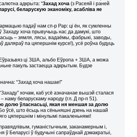
салютна адкрыта: “
Захад хоча
(з Расеяй і раней
арусі, беларускую эканоміку, асабліва яе
армацыю падаў нам сп-р Рар: ці ён, як сумленны
аў Захаду хоча прывучыць нас да дамукі, што
тасьць – зямля, лясы, вадаёмы, фабрыкі, заводы,
даў даляраў па цяпершнім курсе!), усё роўна будуць
 Еўразьвяз ці ЗША, альбо Еўропа + ЗША, а можа
таньне пакуль застаецца адкрытым. Будзе
азначна: “Захад хоча нашае!”
“Захаду” хочам, каб усё азначанае вышэй сталася
 наму беларускаму народу (гл. Д пр-п 51).
ю долю ўласнасьці, якая ня меншая за долю
 Бо ўсё, што ёсьць на сёньняшні дзень на нашай
 яго цяпершнім і мінулымі пакаленьнямі!
правядлівым, гуманістычным, заканамерным і,
ьня ў Беларусі ў будучыні сапраўднай дэмакратыі,