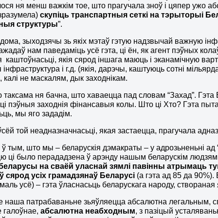
ося ня менш важкім тое, што прагучала зноў і цяпер ужо аб
зразумела)
скупіць
транспартныя сеткі на тэрыторыі Бел
чныя структуры
”.
дома, зыходзячы зь якіх мэтаў гэтую надзвычай важную інф
ажадаў нам паведаміць усё гэта, ці ён, як агент пэўных кол
я каштоўнасьці, якія сярод іншага маюць і эканамічную вар
 інфраструктура і г.д. (якія, дарэчы, каштуюць сотні мільяр
 калі не маскалям, дык заходнікам.
ю таксама ня бачна, што хаваецца пад словам “Захад”. Гэта
 ці пэўныя заходнія фінансавыя колы. Што ці Хто? Гэта пы
ць, мы яго зададім.
ўсёй той неадназначнасьці, якая застаецца, прагучала адн
ў тым, што мы – беларускія дэмакраты – у адрозьненьні ад 
ю ці было перададзена ў арэнду нашым беларускім людзям –
беларусы на сваёй уласнай зямлі павінны атрымаць ту
ў сярод усіх грамадзянаў Беларусі
(а гэта ад 85 да 90%).
 амаль усё) – гэта ўласнасьць беларускага народу, створаная
е наша патрабаваньне зьяўляецца абсалютна легальным, с
 галоўнае,
абсалютна неабходным
, з пазіцый усталяван