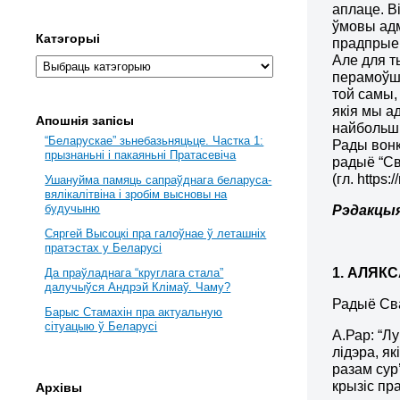
аплаце. В
ўмовы адм
Катэгорыі
прадпрыем
Але для т
перамоўшч
той самы, 
якія мы а
Апошнія запісы
найбольш
“Беларускае” зьнебазьняцьце. Частка 1:
Рады вонк
прызнаньні і пакаяньні Пратасевіча
радыё “Св
(гл. https
Ушануйма памяць сапраўднага беларуса-
вялікалітвіна і зробім высновы на
будучыню
Рэдакцы
Сяргей Высоцкі пра галоўнае ў леташніх
пратэстах у Беларусі
1. АЛЯК
Да праўладнага “круглага стала”
далучыўся Андрэй Клімаў. Чаму?
Радыё Сва
Барыс Стамахін пра актуальную
сітуацыю ў Беларусі
А.Рар: “Л
лідэра, я
разам сур
крызіс пр
Архівы