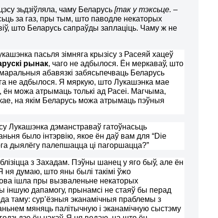
ацэсу зьдзіўляла, чаму Беларусь
[так у тэксьце. –
ьць за газ, пры тым, што паводле некаторых
іў, што Беларусь сапраўды заплаціць. Чаму ж не
кашэнка пасьля зімняга крызісу з Расеяй хацеў
арускі рынак
, чаго не адбылося. Ён меркаваў, што
 маральныя абавязкі забясьпечваць Беларусь
этага не адбылося. Я мяркую, што Лукашэнка мае
а, ён можа атрымаць толькі ад Расеі. Магчыма,
ікае, на якім Беларусь можа атрымаць пэўныя
ісу Лукашэнка дэманстраваў гатоўнасьць
ньня было інтэрвію, якое ён даў вам для “
Die
ога дыялёгу палепшацца ці пагоршацца?”
блізіцца з Захадам. Пэўны шанец у яго быў, але ён
Я ня думаю, што яны былі такімі ўжо
азмова ішла пры вызваленьне некаторых
ы іншую дапамогу, прынамсі не стаяў бы перад
ода таму: сур’ёзныя эканамічныя праблемы з
ваньнем мяняць палітычную і эканамічную сыстэму
одзьдзе ён чакаў. Я ня ведаю, на што ён