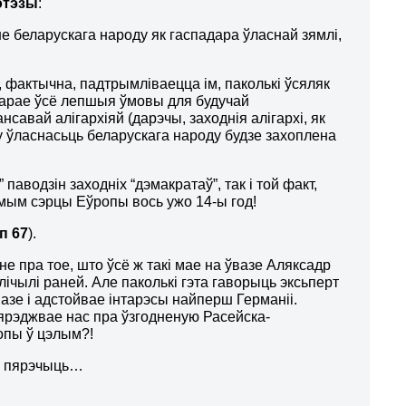
отэзы
:
е беларускага народу як гаспадара ўласнай зямлі,
 фактычна, падтрымліваецца ім, паколькі ўсяляк
варае ўсё лепшыя ўмовы для будучай
авай алігархіяй (дарэчы, заходнія алігархі, як
у ўласнасьць беларускага народу будзе захоплена
аводзін заходніх “дэмакратаў”, так і той факт,
мым сэрцы Еўропы вось ужо 14-ы год!
п 67
).
е пра тое, што ўсё ж такі мае на ўвазе Аляксадр
ічылі раней. Але паколькі гэта гаворыць эксьперт
азе і адстойвае інтарэсы найперш Германіі.
пярэджвае нас
пра ўзгодненую Расейска-
опы ў цэлым?!
не пярэчыць…