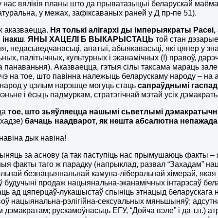
у нас вялікія планы што да прыватазыцыі беларускай маёмас
атуральна, у межах, зафіксаваных раней у Д пр-пе 51).
ж аказваецца.
Ня толькі алігархі ды імперыякраты Расеі,
 інакш
.
ЯНЫ ХАЦЕЛІ Б ВЫКАРЫСТАЦЬ
той стан дэзарые
я, недасьведчанасьці, апатыі, абыякавасьці, які цяпер у зн
ьных, палітычных, культурных і эканамічных (!) правоў, дарэ
а панаваньня). Аказваецца, гэтыя сілы таксама мараць залез
ячэ на тое, што павінна належыць беларускаму народу – на 
 народ у цэлым нарэшце могуць стаць
сапраўднымі гаспад
эньне і ёсьць падмуркам, стратэгічнай мэтай усіх дэмакрат
ца
тое, што зьяўляецца нашымі сьветлымі дэмакратычн
ахадзе)
бачаць наадварот, як нешта абсалютна непажадан
 навіна дык навіна!
рыняць за аснову (а так паступіць нас прымушаюць факты – я
ыя факты таго ж парадку (напрыклад, развал “Захадам” на
льнай безнацыянальнай камуна-ліберальнай хімерай, якая 
 будучыні продаж нацыянальна-эканамічных інтарэсаў бел
ць ад цяперцаў-лукашыстаў спыніць этнацыд беларускага 
оў нацыянальна-рэлігійна-сексуальных мяньшыняў; адсутн
м дэмакратам; рускамоўнасьць ЕГУ, “Дойча вэле” і да т.п.)