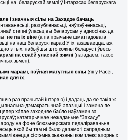
ьці на беларускай зямлі ў інтарэсах беларускага
 але і значныя сілы на Захадзе бачаць
нтаванасьці, разгубленасьці, няўпэўненасьці,
ачнай степні ўласьцівы беларусам у адносінах да
чы,
не па іх віне
(а па прычыне шматгадовага
ьці на наш беларускі карак!
У іх, аказваецца, аж
адно з тых, набыўшы што кожны беларус і ўвесь
арамі на сваёй уласнай зямлі
(нагадаем, такое
ычных зьмен).
ымі марамі, пэўная магутныя сілы
(як у Расеі,
ае для іх
.
шчэ раз прачытай інтэрвю) і дадаць да яе такія ж
цыянальна-дэмакратычнай апазіцыі і замена яе
цяпер хáпае заходняе бабло наўзамен за
арусаў; катэгарычнае нежаданьне “Захаду”
народу на фоне блюзьнерскага педаліраваньня
асьць якой бы там ні было дапамогі сапрадным
 атрымліваецца сістэмна зьвязаны комплекс апорных