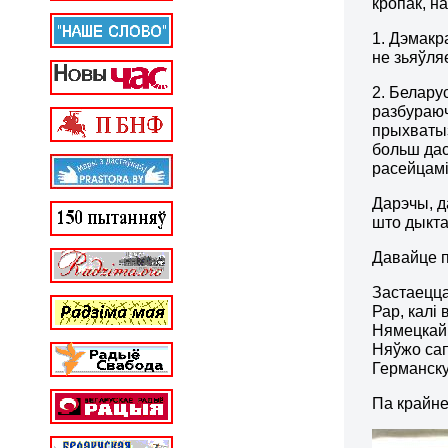
кропак, н
1. Дэмакр
не зьяўля
2. Белару
разбураюч
прыхватыз
больш дас
расейцамі
Дарэчы, д
што дыкта
Давайце п
Застаецца
Рар, калі
Нямецкай 
Няўжо сап
Германску
Па крайне