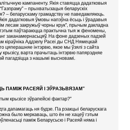
 палітычную кампаненту. Якія ставяцца дадатковыя
“Газпраму” – прыхватызацыя беларускіх
ля? – беларускаму грамадству не паведамляюць.
ейкія дадатковыя ўмовы напэўна ёсьць і ўрадавыя
скім лесам закружыў чорны крук”, прычым дакладна
 гэтым паўтараюцца практычна тыя ж феномены,
анг заканамернасьцяў. На фоне дадзеных падзей
чам
кіраўніка Аддзелу Расеі ды СНД Нямецкай
го цяперашняе інтэрвю, якое мы ўзялі з сайта
 крызісу,
варта прачытаць інтэрвю папярэдняе
гчэй пагадзіцца з нашымі высновамі.
Ь ПАМІЖ РАСЕЯЙ І ЭЎРАЗЬВЯЗАМ”
этым крызісе эўрапейскі фактар?”
дта дапамагаць ня будзе. Па рэакцыі беларускага
 можна было меркаваць, што ён не хацеў гэтым
оўленасьці паміж Беларусьсю і Расеяй няма і