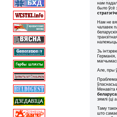
нам падал
было ўсё 
стратэгі
Нам не вя
чалавек п
беларускі
транзітная
належыць,
Зь інтэрв
Германія,
магчымась
Але, пры 
Праблема 
ўласнасьц
Менавіта
беларуса
зямлі (ці
Таму тако
што самае