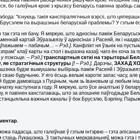
ся, бо галоўныя крокі з крызісу Беларусь павінна зрабіць са
бода: “Існуюць такія канспіралягічныя вэрсіі, што цяперашн
і Брусэлем па вырашэньні беларускай праблемы?
У гэтым ё
я так гэта ня бачу
. Я мяркую, што адносіны паміж Беларусьсю
ьменнай картай Эўразьвязу ў адносінах з Расеяй, як і наадв
м
[пажывем – пабачым… – Рэд.]
.
Канфлікт ня ўзьнік на пуст
азпр
а
м” клаў карты на стол і выразна казаў, чаго ён хоча за
 у тэксьце. – Рэд.]
транспартныя сеткі на тэрыторыі Бел
у, яе стратэгічныя структуры
[! – Рэд.]
.
Дарэчы,
ЗАХАД ХО
шэнка будзе вымушаны выбіраць паміж Расеяй і Эўразьвяз
 і сваю будучыню. У яго ёсьць вельмі кароткі запас часу, а
й будзе дамовіцца з Пуціным, чым зь Івановым ці любым ін
ачатку наступнага году. Я мяркую, што ўсе аналітыкі ў белар
у, я павінен канстатаваць, што за апошняе паўгодзьдзе Бе
стэнцыяльна важныя каналы ў бок Брусэлю, Бэрліну, Парыжу
аментар
.
можа падасца, што галоўнае ў гэтым інтэрвю – гэта апісань
м стаіць Лукашэнка. З тактычных меркаваньняў, можа гэта і т