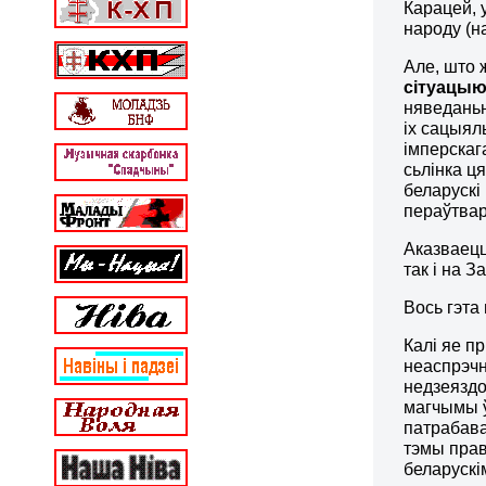
Карацей, 
народу (н
Але, што 
сітуацыю
няведаньн
іх сацыял
імперскаг
сьлінка ц
беларускі
пераўтвар
Аказваец
так і на З
Вось гэта
Калі яе п
неаспрэчн
недзеяздо
магчымы ў
патрабава
тэмы прав
беларускі