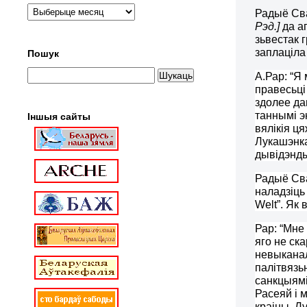
Радыё Сва
Рэд.]
да а
зьвестак 
заплаціла
Пошук
А
.
Рар:
“
Я 
правесьці
здолее да
таннымі э
Іншыя сайты
вялікія ц
Лукашэнка
дывідэнды
Радыё Сва
наладзіць
Welt
”.
Як 
Рар: “Мне
яго не ск
невыкана
палітвязь
санкцыямі
Расеяй і 
краіны. Л